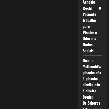
Arnobio
Rocha
em
O
Paciente
Trabalho
para
Plantar o
Ódio nas
Redes
Sociais.
Direito
McDonald’s:
picanha não
é picanha,
direito não
é direito -
Conjur
em
Os Sabores