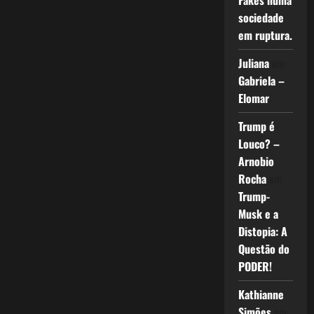
Fakes numa
sociedade
em ruptura.
Juliana
em
Gabriela –
Elomar
Trump é
Louco? –
Arnobio
Rocha
em
Trump-
Musk e a
Distopia: A
Questão do
PODER!
Kathianne
Simões
em