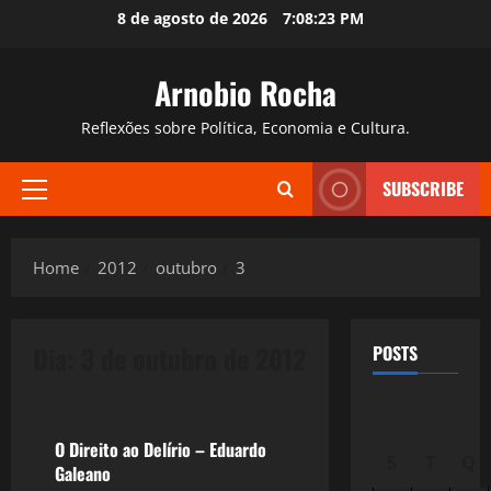
Skip
8 de agosto de 2026
7:08:24 PM
to
content
Arnobio Rocha
Reflexões sobre Política, Economia e Cultura.
SUBSCRIBE
Primary
Menu
Home
2012
outubro
3
Dia:
3 de outubro de 2012
POSTS
Reflexões
O Direito ao Delírio – Eduardo
S
T
Q
Galeano