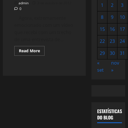
admin
3 de outubro de 2012
1
2
3
0
8
9
10
Agora, extremamente
emocionado com um vídeo
15
16
17
que recebi com um trecho
de uma entrevista de...
22
23
24
Read
Read More
29
30
31
more
about
O
«
nov
Direito
set
»
ao
Delírio
–
Eduardo
Galeano
ESTATÍSTICAS
DO BLOG