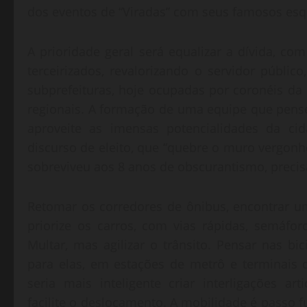
dos eventos de “Viradas” com seus famosos es
A prioridade geral será equalizar a dívida, c
terceirizados, revalorizando o servidor públic
subprefeituras, hoje ocupadas por coronéis d
regionais. A formação de uma equipe que pen
aproveite as imensas potencialidades da c
discurso de eleito, que “quebre o muro vergonho
sobreviveu aos 8 anos de obscurantismo, precisa
Retomar os corredores de ônibus, encontrar u
priorize os carros, com vias rápidas, semáfo
Multar, mas agilizar o trânsito. Pensar nas b
para elas, em estações de metrô e terminais
seria mais inteligente criar interligações art
facilite o deslocamento. A mobilidade é passo 