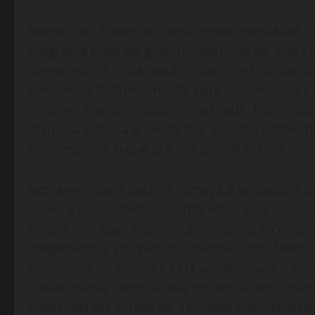
Apesar de todos os problemas elencados, 
programa claro de governo, partindo de 3 %, 
cumprindo à risca aquilo que o gênio políti
presidente foi fundamental para abrir espaço e
próprio. Era um “poste” mais que iluminad
máquina pública e ciente dos grandes proble
sem resposta, o que já é um grande mérito.
Agora vencida a batalha começa a verdadeira
Paulo é superlatvido, relembremos que a her
tempo em que a prefeitura dependia complet
inexperiência do partido. Depois com Marta
corredores de ônibus e CEU, a inabilidade e a
classe média, como a taxa do lixo, acabou mac
suspenderam a Taxa do lixo, mas simultaneam