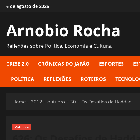
Skip
6 de agosto de 2026
to
content
Arnobio Rocha
Reflexões sobre Política, Economia e Cultura.
CRISE 2.0
CRÔNICAS DO JAPÃO
ESPORTES
ES
POLÍTICA
REFLEXÕES
ROTEIROS
TECNOLO
Home
2012
outubro
30
Os Desafios de Haddad
Política
626: Os Desafios de Hadd