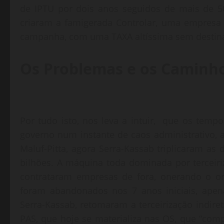
de IPTU por dois anos seguidos de mais de 50
criaram a famigerada Controlar, uma empresa 
campanha, com uma TAXA altíssima sem destina
Os Problemas e os Caminho
Por tudo isto, nos leva a intuir, que os temp
governo num instante de caos administrativo,
Maluf-Pitta, agora Serra-Kassab triplicaram as 
bilhões. A máquina toda dominada por terceiriz
contrataram empresas de fora, onerando o or
foram abandonados nos 7 anos iniciais, apen
Serra-Kassab, retomaram a terceirização indire
PAS, que hoje se materializa nas OS, que “comp