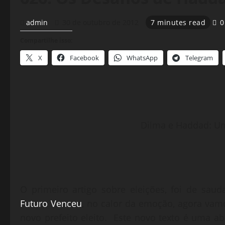
admin
30 de outubro de 2012
7 minutes read
0
Compartilhe isso:
X
Facebook
WhatsApp
Telegram
Dilma e Haddad: Um
O primeiro artigo sobre eleições, foi de sau
Futuro Venceu
, no calor da emoção, agora vam
novo prefeito eleito. Este novo texto é uma a