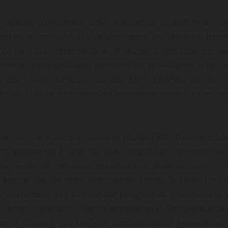
Haddad, construiu uma excelente plataforma, u
cresceu e consolidou sua passagem ao segundo turno
co de Lula determinara. A escolha pessoal do ex
 revelar um candidato com muitas qualidades e brilh
o, com um currículo sólido, com conhecimento d
mas da cidade, em nenhum momento deixou questõe
 guerra, que é administrar um MONSTRO. Tudo em Sã
oica gestão de Erundina, que chegou ao governo nu
amente de repasse estaduais e federais, além d
, apesar de ótimos programas como Bilhete Único
rrogância dela, em comunicar programas impopulares 
ulando o trabalho. Basta lembrar que Serra e Kassab
ente fizeram um tarifaço com aumento generalizad