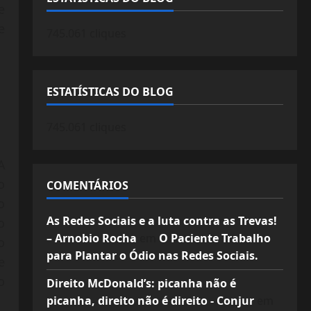
e
e
745.061 cliques
ESTATÍSTICAS DO BLOG
745.061 cliques
A
o
COMENTÁRIOS
o
As Redes Sociais e a luta contra as Trevas!
o
– Arnobio Rocha
em
O Paciente Trabalho
o
para Plantar o Ódio nas Redes Sociais.
e
o
Direito McDonald’s: picanha não é
picanha, direito não é direito - Conjur
em