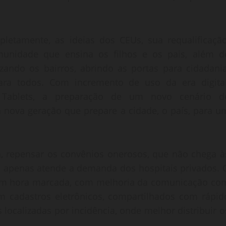
tamente, as ideias dos CEUs, sua requalificação
omunidade que ensina os filhos e os pais, além d
izando os bairros, abrindo as portas para cidadania
ara todos. Com incremento de uso da era digital
, Tablets, a preparação de um novo cenário d
 nova geração que prepare a cidade, o país, para u
 repensar os convênios onerosos, que não chega à
, apenas atende a demanda dos hospitais privados. 
om hora marcada, com melhoria da comunicação co
com cadastros eletrônicos, compartilhados com rápid
 localizadas por incidência, onde melhor distribuir o