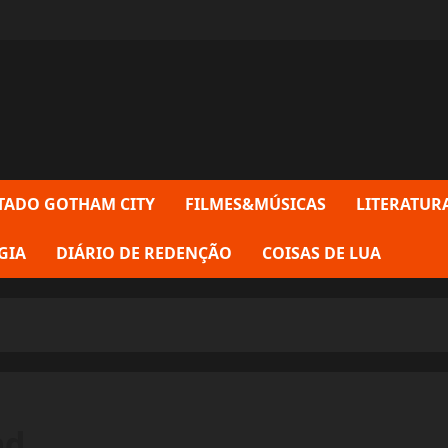
TADO GOTHAM CITY
FILMES&MÚSICAS
LITERATUR
GIA
DIÁRIO DE REDENÇÃO
COISAS DE LUA
ad