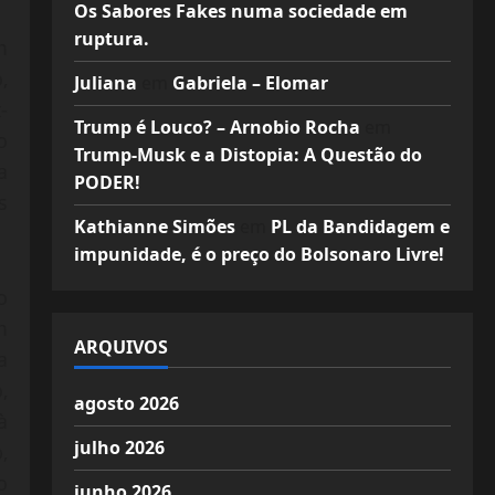
Os Sabores Fakes numa sociedade em
ruptura.
m
,
Juliana
em
Gabriela – Elomar
-
Trump é Louco? – Arnobio Rocha
em
o
Trump-Musk e a Distopia: A Questão do
a
PODER!
s
Kathianne Simões
em
PL da Bandidagem e
impunidade, é o preço do Bolsonaro Livre!
o
m
ARQUIVOS
a
,
agosto 2026
à
julho 2026
,
o
junho 2026