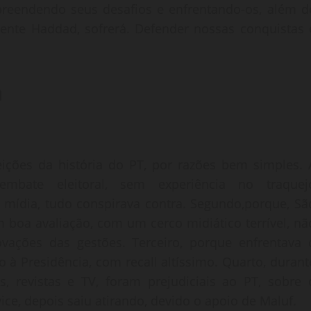
preendendo seus desafios e enfrentando-os, além d
mente Haddad, sofrerá. Defender nossas conquistas 
a
ções da história do PT, por razões bem simples. 
embate eleitoral, sem experiência no traquej
mídia, tudo conspirava contra. Segundo,porque, Sã
m boa avaliação, com um cerco midiático terrível, nã
ações das gestões. Terceiro, porque enfrentava 
à Presidência, com recall altíssimo. Quarto, durant
revistas e TV, foram prejudiciais ao PT, sobre 
vice, depois saiu atirando, devido o apoio de Maluf.