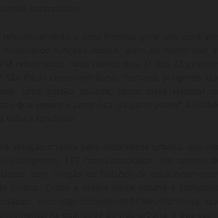
quemas contratados.
om refinanciamento e uma limpeza geral dos contrato
o, eliminando funções inúteis, além de reformular a
a PM reformados, nada menos que 31 dos 32 gestore
se São Paulo como metrópole, humana, pungente, qu
idade. Uma gestão voltada, como disse Haddad n
so que separa a parte rica, da parte pobre”. A cidad
 volta a funcionar.
ma solução criativa para mobilidade urbana, que nã
ros inteligentes, CET com capacidade não apenas d
icicletas, com criação de bolsões de estacionamento
 de ônibus. Como a malha viária urbana é complexa
iculadas: Bicicletas-ônibus(metrô)-Metrô(ônibus), qu
fundamental na qualidade de vida urbana, o que caus