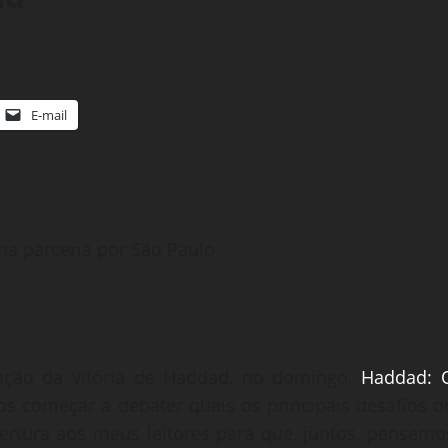
E-mail
a parceria por São Paulo
dação da vitória de Haddad, no domingo,
Haddad: 
os começar a debater quais os principais desafios d
bertura aos meus leitores para que, juntos, pensemo