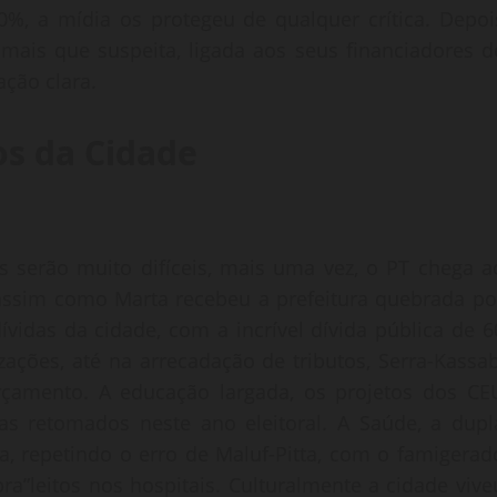
%, a mídia os protegeu de qualquer crítica. Depoi
mais que suspeita, ligada aos seus financiadores d
ção clara.
s da Cidade
os serão muito difíceis, mais uma vez, o PT chega a
 assim como Marta recebeu a prefeitura quebrada po
dívidas da cidade, com a incrível dívida pública de 6
ações, até na arrecadação de tributos, Serra-Kassab
çamento. A educação largada, os projetos dos CE
as retomados neste ano eleitoral. A Saúde, a dupl
ta, repetindo o erro de Maluf-Pitta, com o famigerad
ra”leitos nos hospitais. Culturalmente a cidade vive