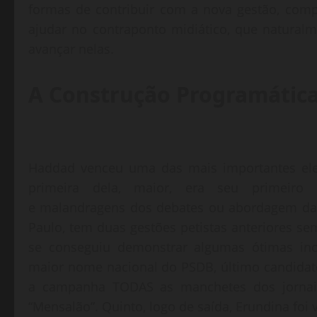
formas de contribuir com a nova gestão, com
ajudar no contraponto midiático, que natural
avançar nelas.
A Construção Programátic
Haddad venceu uma das mais importantes elei
primeira dela, maior, era seu primeiro 
e malandragens dos debates ou abordagem da 
Paulo, tem duas gestões petistas anteriores se
se conseguiu demonstrar algumas ótimas inov
maior nome nacional do PSDB, último candidato 
a campanha TODAS as manchetes dos jornais, 
“Mensalão”. Quinto, logo de saída, Erundina foi 