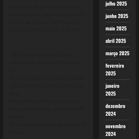
julho 2025
contrário do que os modernos
pensam, pois pode se passar em
junho 2025
Goiás, na Grécia, na Rússia ou
maio 2025
nos EUA, afinal, a vida é Sonho.
abril 2025
março 2025
“No dia em que saí de casa
minha mãe me disse filho vem
fevereiro
cá
2025
Passou a mão em meus cabelos,
janeiro
olhou em meus olhos começou
2025
falar
Por onde você for eu sigo com
dezembro
meu pensamento sempre onde
2024
estiver
Em minhas orações eu vou pedir
novembro
a Deus
2024