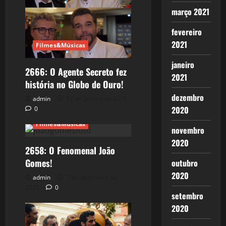
março 2021
fevereiro
2021
Filmes&Músicas
janeiro
2666: O Agente Secreto fez
2021
história no Globo de Ouro!
dezembro
admin
12 de janeiro de 2026
2020
0
Filmes&Músicas
novembro
2020
2658: O Fenomenal João
Gomes!
outubro
2020
admin
7 de dezembro de
2025
0
setembro
2020