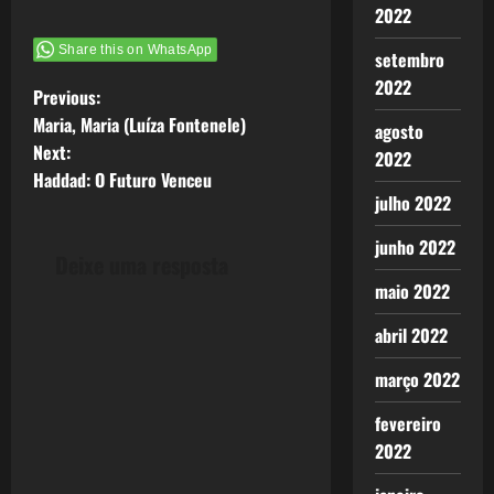
2022
Share this on WhatsApp
setembro
2022
P
Previous:
Maria, Maria (Luíza Fontenele)
agosto
o
Next:
2022
Haddad: O Futuro Venceu
s
julho 2022
t
junho 2022
Deixe uma resposta
n
maio 2022
a
abril 2022
v
março 2022
i
fevereiro
2022
g