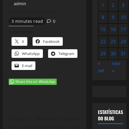
admin
1
2
3
27 de outubro de 2012
8
9
10
3 minutes read
0
15
16
17
Compartilhe isso:
22
23
24
X
Facebook
29
30
31
WhatsApp
Telegram
«
nov
E-mail
set
»
Share this on WhatsApp
ESTATÍSTICAS
DO BLOG
O filme “2 Filhos de Francisco”
me toca especialmente por falar