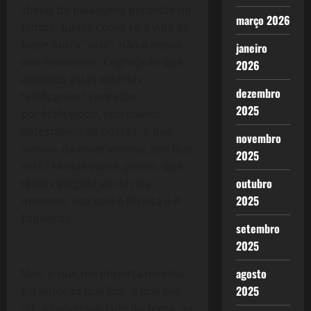
cheias de paisagens perdidas no
março 2026
tempo, quase como se a vida ali
fosse outra “vida”, não a nossa
janeiro
dos modernos. Engraçado que,
2026
amamos estas estórias
dezembro
“edificantes” contadas
2025
por Hollywood, entretanto,
detestamos as nossas, o que
novembro
somos, de onde viemos, por que
2025
será? Muitas vezes, penso, que
outubro
temos vergonhas de nós
2025
mesmos, isto vale à Direita e à
Esquerda.
setembro
2025
agosto
Mas. o que me importa mesmo,
2025
é a emoção que fica, o que me
diz, a universalidade do tema, ao