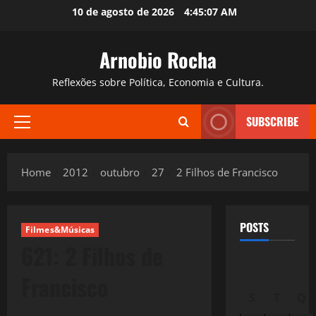
Skip
10 de agosto de 2026
4:45:08 AM
to
content
Arnobio Rocha
Reflexões sobre Política, Economia e Cultura.
SUBSCRIBE
Primary
Menu
Home
2012
outubro
27
2 Filhos de Francisco
POSTS
Filmes&Músicas
621: 2 Filhos de
Francisco
S
T
Q