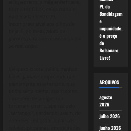
vira pedreiro, a mãe enfermeira,
PL da
os muitos filhos, coisa comum
Bandidagem
na década de 60 e 70,
e
incompreensível aos olhos de
impunidade,
hoje. E, no meio, a luta de
é o preço
garotos para que o sonho do pai
do
se realizasse.
Bolsonaro
Livre!
Sei que a classe média, minhas
filhas, jamais compreenderão
ARQUIVOS
plenamente esta história, que
podia ser a minha, assim como
agosto
uma série de amigos que
2026
torceram o nariz, apenas pelo
“sertanejo”, perdendo, assim, de
julho 2026
entender seu próprio país. As
junho 2026
cidades pequenas, empoeiradas,