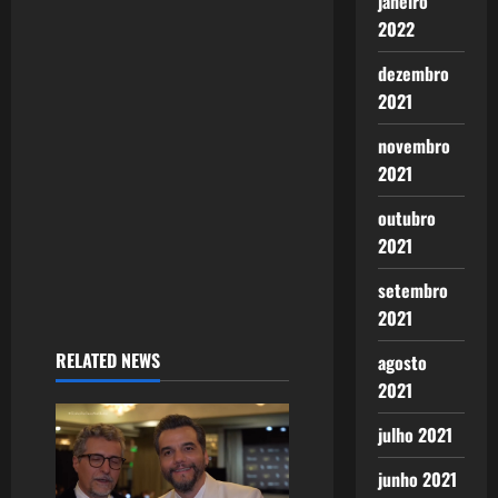
janeiro
a
2022
t
dezembro
2021
i
novembro
o
2021
n
outubro
2021
setembro
2021
RELATED NEWS
agosto
2021
julho 2021
junho 2021