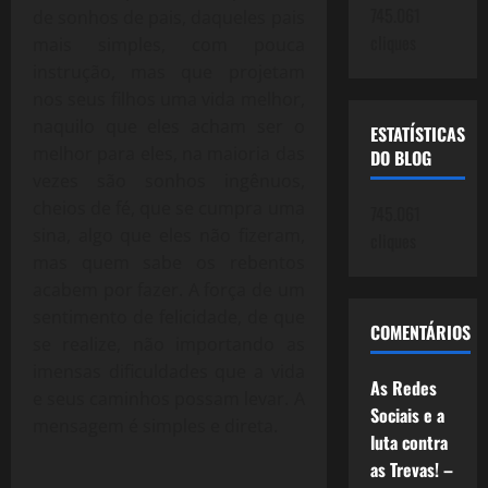
745.061
de sonhos de pais, daqueles pais
cliques
mais simples, com pouca
instrução, mas que projetam
nos seus filhos uma vida melhor,
naquilo que eles acham ser o
ESTATÍSTICAS
melhor para eles, na maioria das
DO BLOG
vezes são sonhos ingênuos,
cheios de fé, que se cumpra uma
745.061
sina, algo que eles não fizeram,
cliques
mas quem sabe os rebentos
acabem por fazer. A força de um
sentimento de felicidade, de que
COMENTÁRIOS
se realize, não importando as
imensas dificuldades que a vida
As Redes
e seus caminhos possam levar. A
Sociais e a
mensagem é simples e direta.
luta contra
as Trevas! –