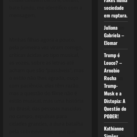
Fakes numa
coisas dessem certo e, deram,
sociedade
bate fundo, me identifico com a
em ruptura.
mensagem.
Juliana
em
Gabriela –
Minhas filhas agora a pouco,
Elomar
pela primeira vez viram comigo,
Trump é
críticas ácidas ao tipo musical,
Louco? –
as vozes, sobre as letras até
Arnobio
acham que são “passáveis”, mas
Rocha
em
o estilo não lhes agrada, ouço
Trump-
com paciência, elas têm razão,
Musk e a
mas a questão do filme não é
Distopia: A
estilo musical, mas uma história
Questão do
do Brasil, das pessoas nascidas
PODER!
no campo, expulsas para
cidades grandes, a dura batalha
Kathianne
pela sobrevivência, o pai que
Simões
em