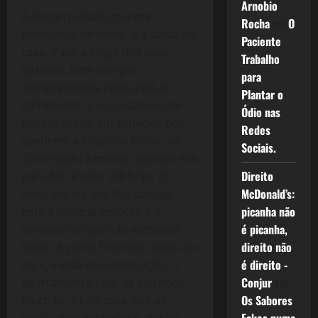
Arnobio
A outra questão que me
Rocha
em
O
emociona, no filme, é a saída de
Paciente
casa, ir para longe dos seus,
Trabalho
sozinho, nem sempre
para
compreendida pelos pais, o
Plantar o
sofrimento que causamos em
Ódio nas
nossas mães, em especial, por
Redes
sentirem a falta dos filhos, sei
Sociais.
como doeu à minha, quando vim
Direito
para São Paulo, até hoje, 23
McDonald’s:
anos depois, ela fala comigo
picanha não
com a mesma emoção e a
é picanha,
vontade de que não estivesse
direito não
longe. A parte final das cenas em
é direito -
aqui, a vida em construção, o
Conjur
em
apartamento com os colchões
Os Sabores
no chão, a luta para que as