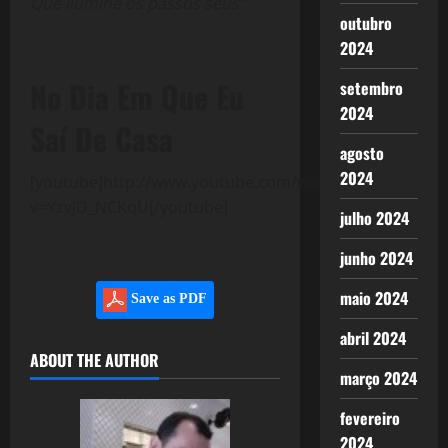
Que ilumine os passos seus”
outubro
2024
No Dia Em Que Eu
setembro
2024
Saí De Casa
agosto
2024
[youtube]http://www.youtube.com/watch?
v=YzvJD_NCKqU[/youtube]
julho 2024
junho 2024
maio 2024
Save as PDF
abril 2024
ABOUT THE AUTHOR
março 2024
fevereiro
2024