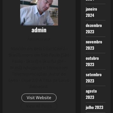
janeiro
2024
dezembro
admin
2023
Administrator
novembro
2023
Nascido em Bela Cruz (Ceará -
Brasil), moro em São Paulo (São
outubro
Paulo - Brasil) e Brasília (DF -
2023
Brasil) Advogado e Técnico em
Telecomunicações. Autor do
setembro
Livro - Crise 2.0: A Taxa de Lucro
2023
Reloaded.
agosto
2023
Visit Website
View All Posts
julho 2023