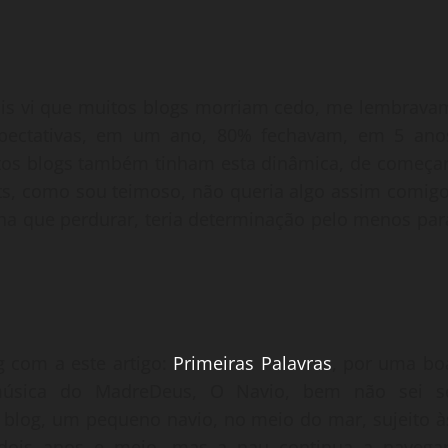
ois vi que muitos blogs morriam cedo, me lembrava
pectativas, em um ano, 80% fechavam, em 5 ano
tos blogs também tinham esta dinâmica, de começar
ts, como sou teimoso, não queria algo assim comigo
nha que perdurar, teria determinação pelo menos par
g com a este artigo:
Primeiras Palavras
, por uma bo
 música do MadreDeus, O Navio, bem não sei s
 blog, um pequeno navio, no meio do mar, sujeito à
dois anos e meio, mas a nau continua a navegar