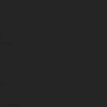
:
ar.
 penso.
nha.
meu sangue