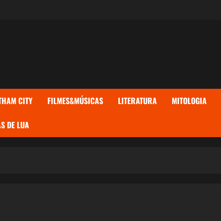
THAM CITY
FILMES&MÚSICAS
LITERATURA
MITOLOGIA
S DE LUA