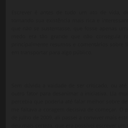
Escrever é antes de tudo um ato de vida, de
tornando sua existência mais rica e interessante
que não se sustentasse, que fosse apenas u
medo era tão grande que não conseguia ra
principalmente resumos e comentários sobre liv
em transportar para algo público.
Sem dúvida a vaidade de ser criticado, ou até 
outro fator para desanimar a iniciativa. Lia mu
percebia que poderia até falar melhor sobre 
me faltava a coragem decisiva de começar. O pr
de julho de 2009, ali passei a conviver mais es
deu mais certeza, que era possível escrever u