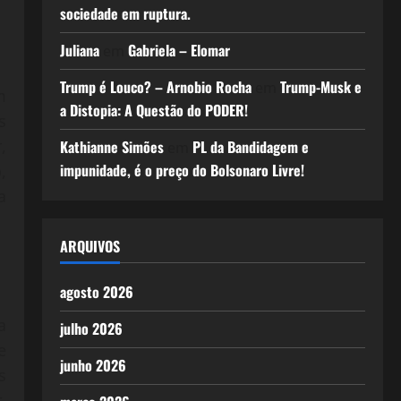
sociedade em ruptura.
Juliana
Gabriela – Elomar
em
Trump é Louco? – Arnobio Rocha
Trump-Musk e
em
m
a Distopia: A Questão do PODER!
s
,
Kathianne Simões
PL da Bandidagem e
em
impunidade, é o preço do Bolsonaro Livre!
,
a
ARQUIVOS
agosto 2026
a
julho 2026
e
junho 2026
s
,