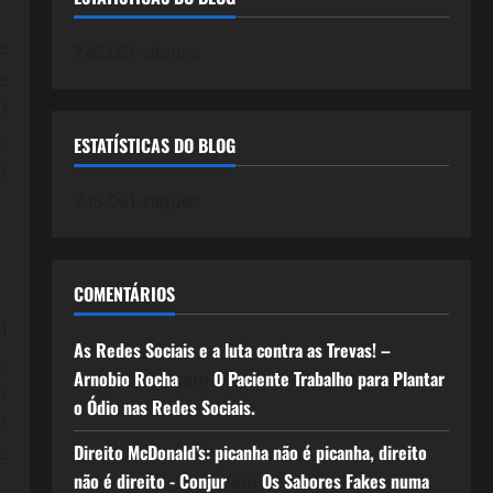
e
745.061 cliques
e
O
,
ESTATÍSTICAS DO BLOG
r
745.061 cliques
COMENTÁRIOS
i
As Redes Sociais e a luta contra as Trevas! –
,
Arnobio Rocha
O Paciente Trabalho para Plantar
em
s
o Ódio nas Redes Sociais.
a
e
Direito McDonald’s: picanha não é picanha, direito
não é direito - Conjur
Os Sabores Fakes numa
em