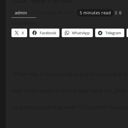
admin
21 de maio de 2012
5 minutes read
0
Compartilhe isso:
X
Facebook
WhatsApp
Telegram
“Viver não é necessário; o que é necessário é 
Não conto gozar a minha vida; nem em gozá-
Só quero torná-la grande ” (Fernando Pessoa)