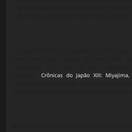
singrando parando em tantos portos que fui
melhor, mais interessante, pelo menos para mi
A evolução do blog foi natural, me lembro que a
parece um marco, depois fica mais fácil, a
exatamente em maio de 2011, publique
postagem:
Crônicas do Japão XIII: Miyajima,
escrevendo sobre o Japão, minhas aventuras naq
100 me lembra a bela ilha de Miyajima, minha N
Agora um ano depois chego ao post 400, um núm