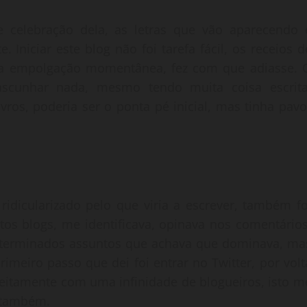
 celebração dela, as letras que vão aparecendo 
. Iniciar este blog não foi tarefa fácil, os receios d
ma empolgação momentânea, fez com que adiasse. 
scunhar nada, mesmo tendo muita coisa escrita
ros, poderia ser o ponta pé inicial, mas tinha pavo
ridicularizado pelo que viria a escrever, também fo
itos blogs, me identificava, opinava nos comentários
determinados assuntos que achava que dominava, ma
imeiro passo que dei foi entrar no Twitter, por volt
treitamente com uma infinidade de blogueiros, isto m
m também.