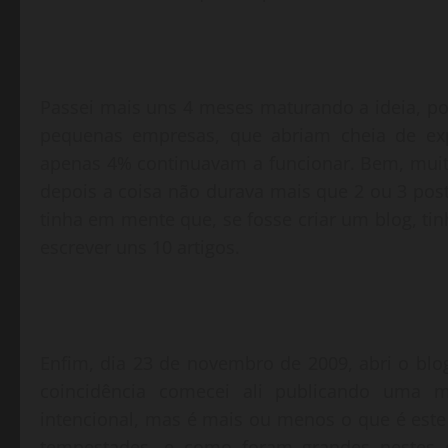
Passei mais uns 4 meses maturando a ideia, p
pequenas empresas, que abriam cheia de ex
apenas 4% continuavam a funcionar. Bem, mui
depois a coisa não durava mais que 2 ou 3 pos
tinha em mente que, se fosse criar um blog, ti
escrever uns 10 artigos.
Enfim, dia 23 de novembro de 2009, abri o blo
coincidência comecei ali publicando uma
intencional, mas é mais ou menos o que é este
tempestades, e como foram grandes nestes 