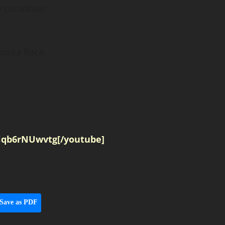
e contribuir
ossa Raça.
iqb6rNUwvtg[/youtube]
Save as PDF