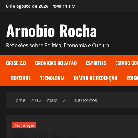
Skip
8 de agosto de 2026
1:40:12 PM
to
content
Arnobio Rocha
Reflexões sobre Política, Economia e Cultura.
CRISE 2.0
CRÔNICAS DO JAPÃO
ESPORTES
ESTADO GO
ROTEIROS
TECNOLOGIA
DIÁRIO DE REDENÇÃO
COISA
Home
2012
maio
21
400 Portos
Tecnologia
385: 400 Portos