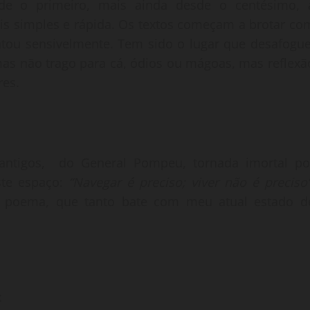
e o primeiro, mais ainda desde o centésimo, 
is simples e rápida. Os textos começam a brotar co
entou sensivelmente. Tem sido o lugar que desafogue
mas não trago para cá, ódios ou mágoas, mas reflexã
res.
antigos, do General Pompeu, tornada imortal po
ste espaço:
“Navegar é preciso; viver não é preciso
o poema, que tanto bate com meu atual estado d
: