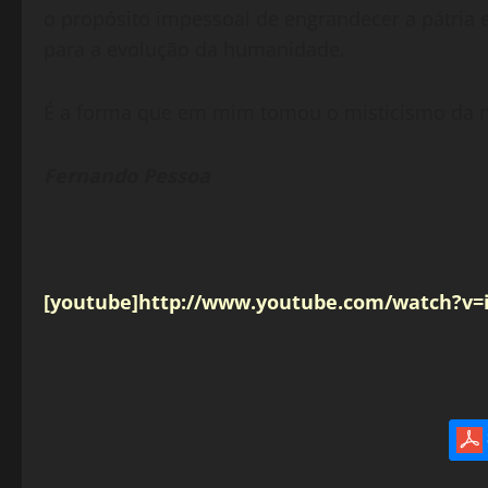
o propósito impessoal de engrandecer a pátria 
para a evolução da humanidade.
É a forma que em mim tomou o misticismo da n
Fernando Pessoa
[youtube]http://www.youtube.com/watch?v=