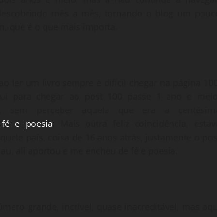
 descobrindo mês a mês, tornando o blog um pouc
m, que é o que mais importa.
o ler um livro sempre é difícil chegar na página 100
qui para chegar ao post 100 passe 1 ano e meio
i, sem perceber aquela que era a centésim
 fé e poesia
. Mais outra feliz coincidência, estav
uele país, coisa de 16 anos atrás, justamente o pos
au, ali aportou e me encheu de fé e poesia.
ero grande, incrível, quase inacreditável, mas aqu