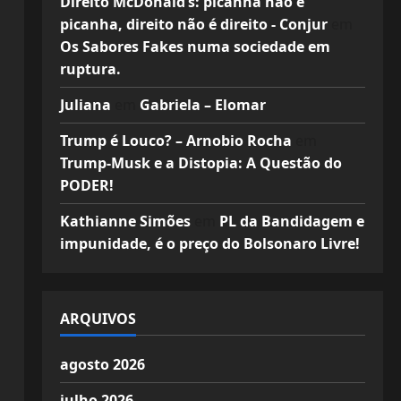
Direito McDonald’s: picanha não é
picanha, direito não é direito - Conjur
em
Os Sabores Fakes numa sociedade em
ruptura.
Juliana
em
Gabriela – Elomar
Trump é Louco? – Arnobio Rocha
em
Trump-Musk e a Distopia: A Questão do
PODER!
Kathianne Simões
em
PL da Bandidagem e
impunidade, é o preço do Bolsonaro Livre!
ARQUIVOS
agosto 2026
julho 2026