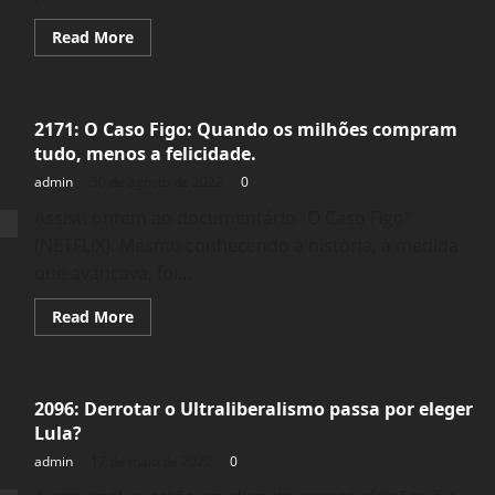
Read
Read More
more
about
2296:
Mídia:
A
2171: O Caso Figo: Quando os milhões compram
voz
do
tudo, menos a felicidade.
Mercado
contra
admin
30 de agosto de 2022
0
Marcio
Pochmann
Assisti ontem ao documentário “O Caso Figo”
(NETFLIX). Mesmo conhecendo a história, à medida
que avançava, foi...
Read
Read More
more
about
2171:
O
Caso
2096: Derrotar o Ultraliberalismo passa por eleger
Figo:
Quando
Lula?
os
milhões
admin
17 de maio de 2022
0
compram
tudo,