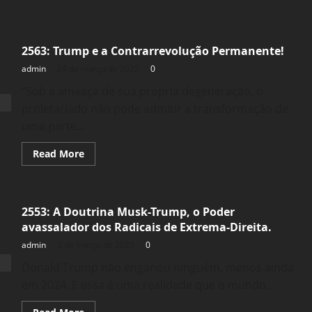
2563: Trump e a Contrarrevolução Permanente!
admin
24 de março de 2025
0
“Sob a ameaça de sua própria degeneração, o
proletariado não pode admitir a transformação de
uma parte...
Read
Read More
more
about
2563:
Trump
e
2553: A Doutrina Musk-Trump, o Poder
a
Contrarrevolução
avassalador dos Radicais de Extrema-Direita.
Permanente!
admin
5 de março de 2025
0
Donald Trump não enganou ninguém, menos ainda
em 2024. E essa é uma realidade que o mundo...
Read