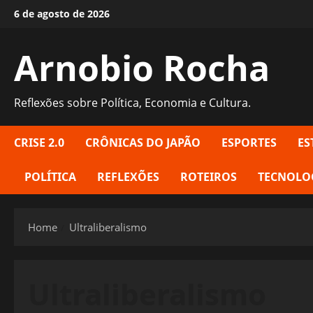
Skip
6 de agosto de 2026
to
content
Arnobio Rocha
Reflexões sobre Política, Economia e Cultura.
CRISE 2.0
CRÔNICAS DO JAPÃO
ESPORTES
ES
POLÍTICA
REFLEXÕES
ROTEIROS
TECNOLO
Home
Ultraliberalismo
Ultraliberalismo