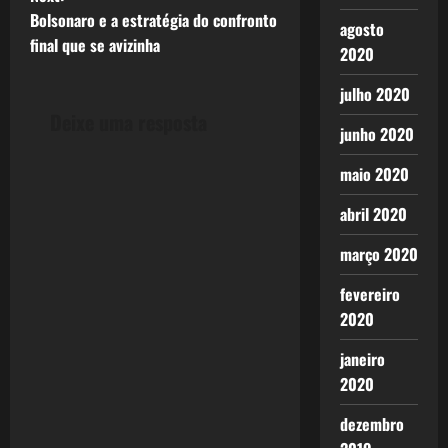
Bolsonaro e a estratégia do confronto
s
agosto
final que se avizinha
2020
t
julho 2020
n
Deixe uma resposta
junho 2020
a
maio 2020
v
abril 2020
i
março 2020
g
fevereiro
2020
a
janeiro
t
2020
i
dezembro