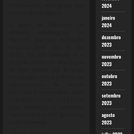
2024
bolsonarismo, essa praga que
assola o Brasil, seguirá.
janeiro
2024
O gesto de Bolsonaro de
conceder indulto/graça ao
dezembro
deputado, por mais esdrúxulo,
2023
inconstitucional, não é um
“erro”, foi algo pensado e e
novembro
decidido dentro de uma lógica
2023
de fazer política que às vezes
outubro
nos escapa, mas é a forma de
2023
enfrentamento de buscar
confronto e desmoralizar ainda
setembro
mais as instituições, põe à prova
2023
suas existência, o Congresso
agosto
(legislativo) e o STF (judiciário)
2023
estão em xeque.