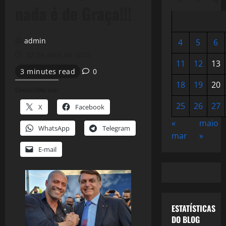
nada é de Graça!!!
admin
4
5
6
22 de abril de 2022
11
12
13
3 minutes read
0
18
19
20
Compartilhe isso:
25
26
27
X
Facebook
«
maio
WhatsApp
Telegram
mar
»
E-mail
ESTATÍSTICAS
DO BLOG