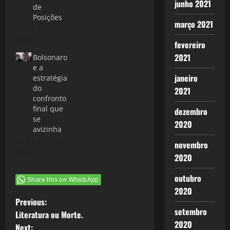
junho 2021
de
Posições
março 2021
24 de abril de
2022
fevereiro
2021
Bolsonaro
e a
janeiro
estratégia
do
2021
confronto
final que
dezembro
se
2020
avizinha
22 de abril de
novembro
2022
2020
outubro
Share this on WhatsApp
2020
P
Previous:
setembro
Literatura ou Morte.
o
2020
Next: