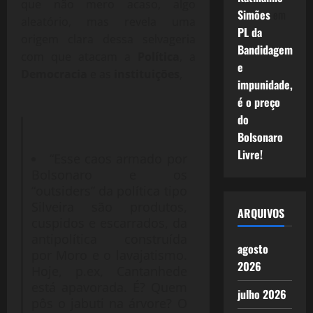
que não mero acaso, algo
Simões
em
aleatório, mas revela uma
PL da
origem clara dessa selvageria
Bandidagem
com que atacam a
Política
, a
e
Democracia
e as
instituições
,
impunidade,
é o preço
do
Bolsonaro
Livre!
“Esse caos armado por
Bolsonaro e os
“outsiders” da política tipo
Silveira são produtos,
ARQUIVOS
cuspidos e escarrados, da
antipolítica construída
agosto
por Moro e o lavajatismo.
2026
Hoje, p.ex, Cantanhede
está apavorada. É? Quem
julho 2026
pôs o jabuti na árvore? O