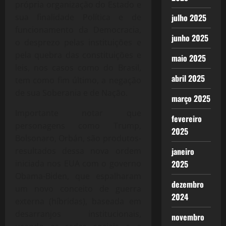
própria organização do Estado e
julho 2025
sua finalidade Política e de
funcionamento da Democracia,
junho 2025
o desprezo pelas instituições e
pela quebra das constituições e
maio 2025
leis, nos casos como do Brasil,
abril 2025
tem como fim último, a negação
de sua Soberania e de Nação.
março 2025
Importante notar que
fevereiro
personagens como Trump,
2025
Bolsonaro, Orbán, são produtos-
janeiro
resultados dessa nova ordem
2025
iniciada nos EUA com o governo
Obama-Biden, que espalharam
dezembro
um novo conceito de guerra
2024
externa (híbridas), baseada em
desarranjos institucionais,
novembro