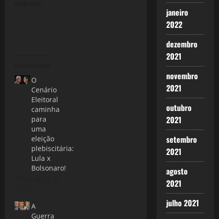
Curtir isso:
janeiro
2022
dezembro
2021
Relacionado
novembro
O
2021
Cenário
Eleitoral
outubro
caminha
2021
para
uma
setembro
eleição
plebiscitária:
2021
Lula x
Bolsonaro!
agosto
29 de abril de
2021
2022
julho 2021
A
Guerra