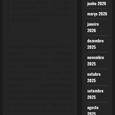
pai é Moro. E os
junho 2026
padrinhos? Quem
março 2026
seriam?” (Lenio Luiz Streck
@LenioStreck).
janeiro
2026
dezembro
2025
Acrescento ainda que esse é um
método de fazer
Política
,
novembro
mesmo quando se apresenta
2025
como antipolítica. É uma
armação bem urdida do
outubro
Ultraliberalismo
, essa forma
2025
superior do
neoliberalismo
,
setembro
que não contente em atacar o
2025
Estado, pelo seu viés econômico
e capacidade de regular a
agosto
economia, passou a atacar a
2025