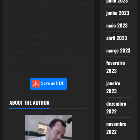
julho 2023
Cabe aos partidos, aos
sindicatos, a OAB, ABI, CNBB,
junho 2023
SBPC, e tantas outras entidades
se somarem para defender o
maio 2023
país do caos, não há opção
abril 2023
outra que não seja o
enfrentamento da
Guerra
março 2023
proposta por Bolsonaro.
fevereiro
É isso ou a Ditadura aberta.
2023
janeiro
Save as PDF
2023
ABOUT THE AUTHOR
dezembro
2022
novembro
2022