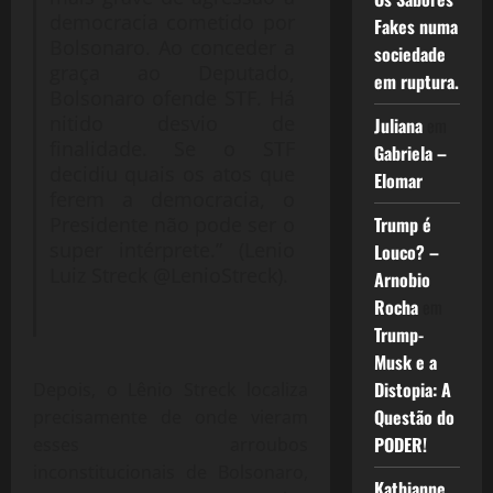
democracia cometido por
Fakes numa
Bolsonaro. Ao conceder a
sociedade
graça ao Deputado,
em ruptura.
Bolsonaro ofende STF. Há
nitido desvio de
Juliana
em
finalidade. Se o STF
Gabriela –
decidiu quais os atos que
Elomar
ferem a democracia, o
Trump é
Presidente não pode ser o
super intérprete.” (Lenio
Louco? –
Luiz Streck @LenioStreck).
Arnobio
Rocha
em
Trump-
Musk e a
Distopia: A
Depois, o Lênio Streck localiza
Questão do
precisamente de onde vieram
PODER!
esses arroubos
inconstitucionais de Bolsonaro,
Kathianne