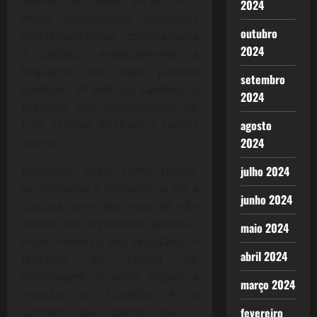
usando as redes sociais e a
2024
mídia, fomentando oposições
outubro
antidemocráticas, criminalizada
2024
a política, especialmente a
Esquerda, no meio jurídico
setembro
(político) através do Lawfare, a
2024
exemplo das perseguições de
agosto
Lula, Cristina Kirchner e tantos
2024
outros.
julho 2024
Bolsonaro, assim como Trump,
vai tensionar a Democracia até a
junho 2024
ruptura, com alto risco de não
aceitar nem o processo eleitoral,
maio 2024
muito menos o seu resultado. A
abril 2024
tentativa de Trump de
recontagem de votos, depois a
março 2024
invasão do Capitólio é o
fevereiro
caminho que parece que o