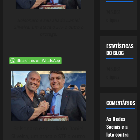
745.061
cliques
Bolsonaro e seu aliado Daniel
Silveira, um ataca o STF o outro o
protege,
ESTATÍSTICAS
DO BLOG
Share this on WhatsApp
745.061
cliques
COMENTÁRIOS
As Redes
Sociais e a
Bolsonaro e seu aliado Daniel
luta contra
Silveira, um ataca o STF o outro