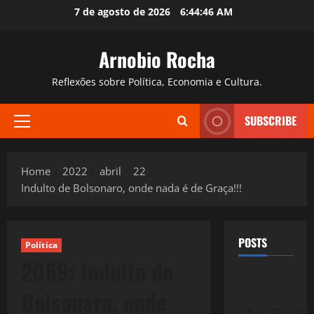
Skip
7 de agosto de 2026
6:44:47 AM
to
content
Arnobio Rocha
Reflexões sobre Política, Economia e Cultura.
SUBSCRIBE
Primary
Menu
Home
2022
abril
22
Indulto de Bolsonaro, onde nada é de Graça!!!
POSTS
Política
2069: Indulto de
Bolsonaro, onde
S
T
Q