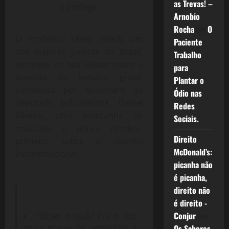
as Trevas! –
o protege,
Arnobio
Rocha
em
O
O Professor Lênio Streck, um
Paciente
dos maiores juristas do Brasil,
Trabalho
escreveu no seu twitter sobre a
para
questão do Indulto, graça,
Plantar o
concedida por Bolsonaro ao
Ódio nas
deputado bolsonarista, Daniel
Redes
Silveira, uma montanha de
Sociais.
músculos e pouco cérebro,
Direito
primeiro sobre o decreto
McDonald’s:
inconstitucional:
picanha não
é picanha,
direito não
é direito -
Conjur
em
“Dizer o quê? Foi o ato
mais grave de agressão à
Os Sabores