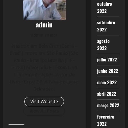
outubro
2022
setembro
admin
2022
Administrator
agosto
Nascido em Bela Cruz (Ceará -
2022
Brasil), moro em São Paulo (São
julho 2022
Paulo - Brasil) e Brasília (DF -
Brasil) Advogado e Técnico em
junho 2022
Telecomunicações. Autor do
Livro - Crise 2.0: A Taxa de Lucro
maio 2022
Reloaded.
abril 2022
Visit Website
março 2022
View All Posts
fevereiro
2022