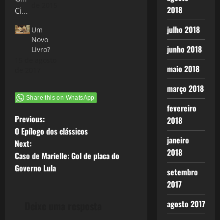
de 2015
2018
julho 2018
Um
Novo
junho 2018
Livro?
15 de agosto
maio 2018
de 2017
março 2018
Share this on WhatsApp
fevereiro
P
Previous:
2018
O Epílogo dos clássicos
o
janeiro
Next:
2018
Caso de Marielle: Gol de placa do
s
Governo Lula
setembro
t
2017
n
agosto 2017
Deixe uma resposta