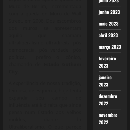
julho 2023
Muro de Berlim, incrementada
junho 2023
com a queda do Muro de Wall
Street, em 2008. Dos escombros
maio 2023
dos muros se apresentam
abril 2023
aquilo que chamam
ultraliberalismo, ultradireita, pós
março 2023
democracia, pós verdade, pós
política, prefiro o icônico,
fevereiro
chamando de
Estado Gotham
2023
City
.
janeiro
A experiência de nossa tradição,
2023
teimosa, de esquerda, hoje tenta
dezembro
expandir seu campo de
2022
influência até à direita que ainda
pensa num Estado aos velhos
novembro
moldes, diante do
2022
Ultraliberalismo. O que parece