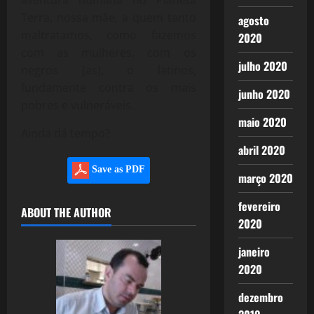
Terra, nossa mãe, a quem tanto
agosto
maltratamos, como fazemos
2020
com as mulheres, com os
julho 2020
negros (as), o latinos,
fundamente contra os mais
junho 2020
pobres e vulneráveis.
maio 2020
Ainda dá tempo?
abril 2020
Save as PDF
março 2020
fevereiro
ABOUT THE AUTHOR
2020
janeiro
2020
dezembro