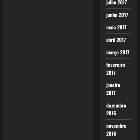
a
julho 2017
v
junho 2017
i
maio 2017
g
abril 2017
março 2017
a
fevereiro
t
2017
i
janeiro
o
2017
n
dezembro
2016
novembro
2016