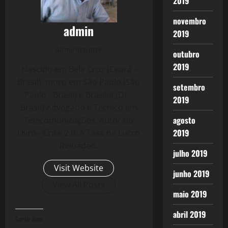
2019
novembro
admin
2019
Administrator
outubro
2019
Nascido em Bela Cruz (Ceará -
Brasil), moro em São Paulo (São
setembro
Paulo - Brasil) e Brasília (DF -
2019
Brasil) Advogado e Técnico em
agosto
Telecomunicações. Autor do
2019
Livro - Crise 2.0: A Taxa de Lucro
Reloaded.
julho 2019
Visit Website
junho 2019
View All Posts
maio 2019
abril 2019
Curtir isso: