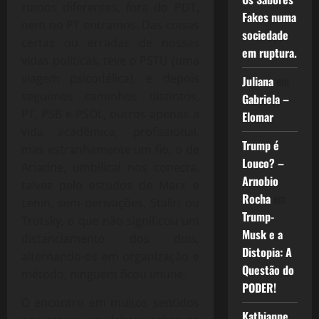
rumos diferentes, fora do PDT,
Fakes numa
nem no PT entramos. Das coisas
sociedade
certas ou erradas de nossas
em ruptura.
vidas políticas, teve o PSTU (uma
viagem psicodélica), e depois
Juliana
em
seguimos caminhos distintos,
Gabriela –
PT, PSB e PSOL, outros apenas a
Elomar
vida acadêmica, profissional,
Trump é
mas estranhamente um fio, o de
Louco? –
Ariadne, umbilical nos conecta,
Arnobio
talvez pelo estudos de Marx e
Rocha
em
Lenin, sem derivações, Stalin ou
Trump-
Trotsky, o que não significou um
Musk e a
distanciamento dos dois,
Distopia: A
alternando-os em organização e
Questão do
método, ninguém ficou imune.
PODER!
O encontro em muitos sentidos
Kathianne