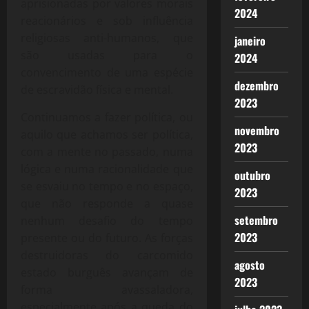
aprisionadas por valores morais
2024
reacionários e sob influência
religiosas anti-humanos, que
janeiro
são usadas para o
2024
convencimento de uma espécie
dezembro
de escravidão física e mental.
2023
Continuamos a fazer política, ou
novembro
aquilo que achamos ser política,
2023
com a mente no passado, numa
lógica e numa racionalidade que
outubro
se esvaiu no tempo e no espaço,
2023
que não responde a quase
setembro
nenhum desafio do tempo
2023
presente ou do futuro. As forças
destruidoras do carcomido
agosto
estado burguês avançam de
2023
forma avassaladora,
especialmente após a queda do