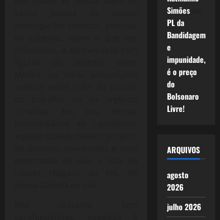
nos trouxe ao debate sobre os
Simões
em
vários pontos de nossas
PL da
investigações teóricas, pessoais
Bandidagem
ou coletivas, sobre o que nos
e
influenciou, a aproximação com
impunidade,
figuras tão distintas como
é o preço
Marina, ou Gleisi, proposições
do
radicais sobre o fim do mundo
Bolsonaro
do trabalho, ou da urgência
Livre!
climática, fim das formas
intermediárias do capitalismo,
aquelas quando haviam projetos
de domínio, concessões e uma
ARQUIVOS
expectativa de que a luta de
classes chegaria ao fim, de
agosto
forma Clássica ou não.
2026
Não obstante, sem
julho 2026
aprofundarmos, naquelas 5