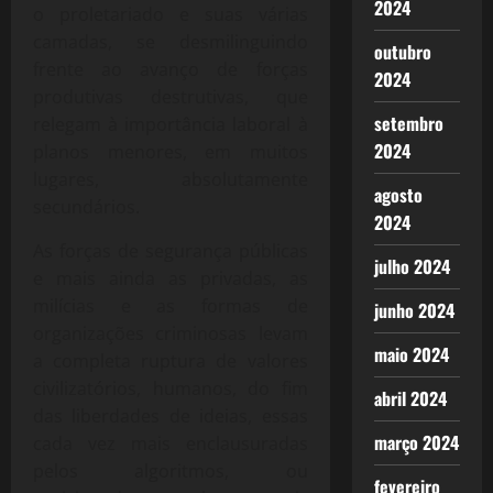
2024
o proletariado e suas várias
camadas, se desmilinguindo
outubro
frente ao avanço de forças
2024
produtivas destrutivas, que
setembro
relegam à importância laboral à
2024
planos menores, em muitos
lugares, absolutamente
agosto
secundários.
2024
As forças de segurança públicas
julho 2024
e mais ainda as privadas, as
milícias e as formas de
junho 2024
organizações criminosas levam
maio 2024
a completa ruptura de valores
civilizatórios, humanos, do fim
abril 2024
das liberdades de ideias, essas
março 2024
cada vez mais enclausuradas
pelos algoritmos, ou
fevereiro