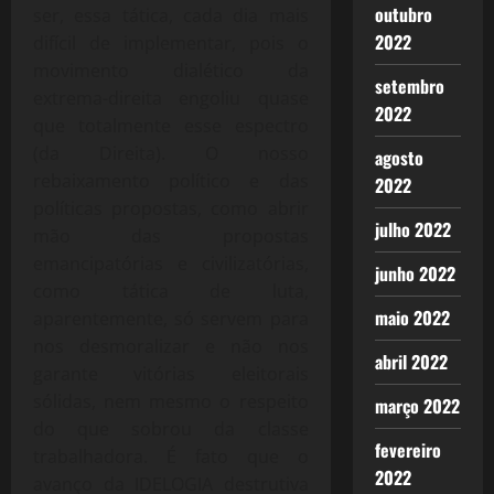
outubro
ser, essa tática, cada dia mais
2022
difícil de implementar, pois o
movimento dialético da
setembro
extrema-direita engoliu quase
2022
que totalmente esse espectro
(da Direita). O nosso
agosto
rebaixamento político e das
2022
políticas propostas, como abrir
julho 2022
mão das propostas
emancipatórias e civilizatórias,
junho 2022
como tática de luta,
maio 2022
aparentemente, só servem para
nos desmoralizar e não nos
abril 2022
garante vitórias eleitorais
sólidas, nem mesmo o respeito
março 2022
do que sobrou da classe
fevereiro
trabalhadora. É fato que o
2022
avanço da IDELOGIA destrutiva