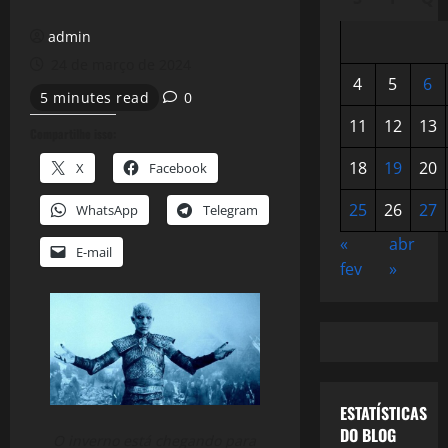
admin
24 de março de 2024
4
5
6
5 minutes read
0
11
12
13
Compartilhe isso:
18
19
20
X
Facebook
25
26
27
WhatsApp
Telegram
«
abr
E-mail
fev
»
ESTATÍSTICAS
DO BLOG
O inverno está chegando para