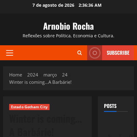
Skip
7 de agosto de 2026
2:36:37 AM
to
content
Arnobio Rocha
Reflexões sobre Política, Economia e Cultura.
SUBSCRIBE
Primary
Menu
Home
2024
março
24
Winter is coming…A Barbárie!
POSTS
Estado Gotham City
Winter is coming…
A Barbárie!
S
T
Q