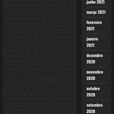
junho 2021
meio ambiente
. O quadro pode
ser apocalíptico, mas não é de
março 2021
derrota, é de urgência e de que
as reflexões saiam para além da
fevereiro
disputa inglória do Parlamento,
2021
do Executivo ou do Judiciário.
janeiro
Como também do espaço
2021
geográfico local, pois é uma
realidade de contrarrevolução
dezembro
mundial de longo prazo, ou
2020
enquanto durar a crítica
novembro
situação ambiental, o que pode
2020
ser tarde.
outubro
Os elementos de barbárie estão
2020
dados, a importância da
resistência do Brasil, com todas
setembro
as contradições, é vital para a
2020
aventura humana no Planeta