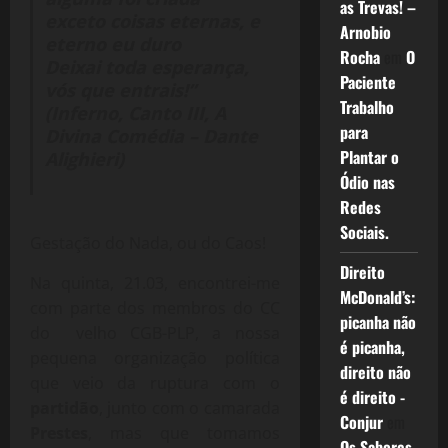
as Trevas! –
exceto coisas eternas, e
Arnobio
eterno eu duro
Rocha
em
O
Deixai toda esperança,
Paciente
vós que entrais!”
Trabalho
(Inferno, Canto III, A
para
Divina Comédia – Dante
Plantar o
Alighieri)
Ódio nas
Redes
Sociais.
Gestação do Nada, ou do Caos!
Direito
Na quinta, 21.03, encontrei-me
McDonald’s:
com parte dos membros do CC
picanha não
do velho CGB-PLP, a nossa
é picanha,
pequena organização política
direito não
que veio da ruptura com o
é direito -
partidão
, junto com o camarada
Conjur
em
Prestes
, mas que tomamos
Os Sabores