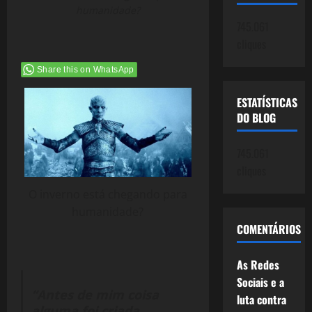
humanidade?
745.061
cliques
Share this on WhatsApp
ESTATÍSTICAS
DO BLOG
745.061
cliques
O inverno está chegando para
humanidade?
COMENTÁRIOS
As Redes
Sociais e a
“Antes de mim coisa
luta contra
alguma foi criada