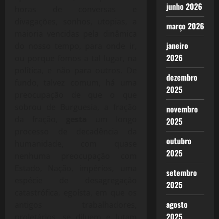
junho 2026
horas de conversas e
divagações, sonhos, utopias, a
março 2026
maioria vencidas pela dinâmica
janeiro
do nosso tempo, para onde ir,
2026
ou porque fomos a tal lugar, na
política, e não para outros. De
dezembro
fundo, talvez comum, há uma
2025
preocupação de que o que
sobrou de Burguesia, a fração
novembro
da fração,
gesta
um longo
2025
processo de decadência da
outubro
humanidade, com quase
2025
nenhuma preocupação com
Estado, Nação, impérios, uma
setembro
espécie de desagregação
2025
catastrófica, egoísta, em que os
agosto
antigos trabalhadores,
2025
proletários, se diluem e lutam