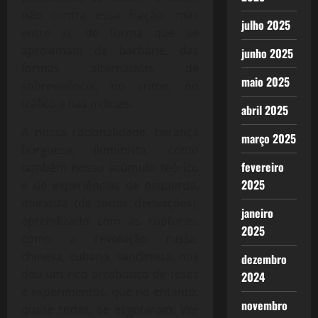
não contra essa fração, mas
julho 2025
entre si, de forma que se
aproximam da barbárie, das
junho 2025
formas alternativas de
maio 2025
sobrevivência, no crime, no
tráfico e nas milícias.
abril 2025
A nossa racionalidade, herança
março 2025
burguesa, iluminista, como
fevereiro
também nosso acúmulo teórico
2025
e de experiências de esquerda,
marxista (de todas derivações),
janeiro
aprendizado com as rupturas,
2025
como a revolução russa,
chinesa, cubana, sandinista, nos
dezembro
deu um rico arcabouço de teses
2024
e experimentos, que no entanto,
novembro
quase todas, se esgotaram. Ver