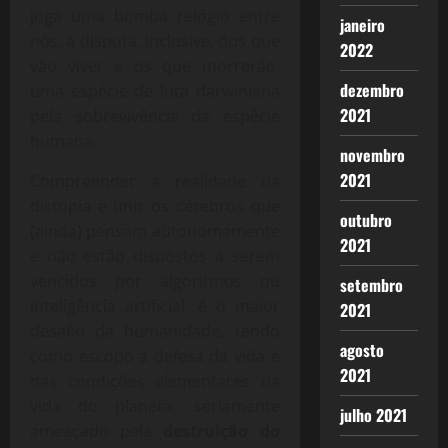
joga uma bomba relógio entre
janeiro
nós, a disputa, inclusive, dos que
2022
vão viver e os que morrerão,
dezembro
uma espécie de luta darwiniana
2021
pela sobrevivência da espécie
humana.
novembro
2021
Compreender a realidade da
distopia e unir os cérebros que
outubro
(ainda) pensam autonomamente
2021
e não estão dispostos a serem
vencidos por algoritmos ou
setembro
inteligência artificial, é o maior
2021
desafio da humanidade, tendo
agosto
como escopo a defesa da vida e
2021
das condições elementares da
vida do planeta, seriamente
julho 2021
ameaçado pela
destruição do