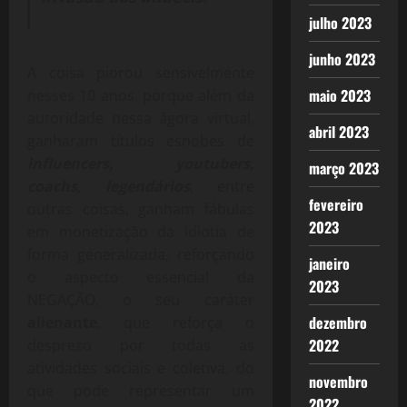
julho 2023
junho 2023
A coisa piorou sensivelmente
maio 2023
nesses 10 anos, porque além da
autoridade nessa ágora virtual,
abril 2023
ganharam títulos esnobes de
influencers, youtubers,
março 2023
coachs, legendários
, entre
fevereiro
outras coisas, ganham fábulas
2023
em monetização da idiotia de
forma generalizada, reforçando
janeiro
o aspecto essencial da
2023
NEGAÇÃO, o seu caráter
dezembro
alienante
, que reforça o
2022
desprezo por todas as
atividades sociais e coletiva, do
novembro
que pode representar um
2022