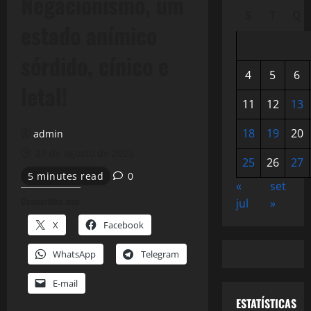
Negacionismo, um
S
T
Q
estado anímico
sórdido, cínico e
4
5
6
letal!
11
12
13
18
19
20
admin
27 de agosto de 2025
25
26
27
5 minutes read
0
«
set
Compartilhe isso:
jul
»
X
Facebook
WhatsApp
Telegram
E-mail
ESTATÍSTICAS