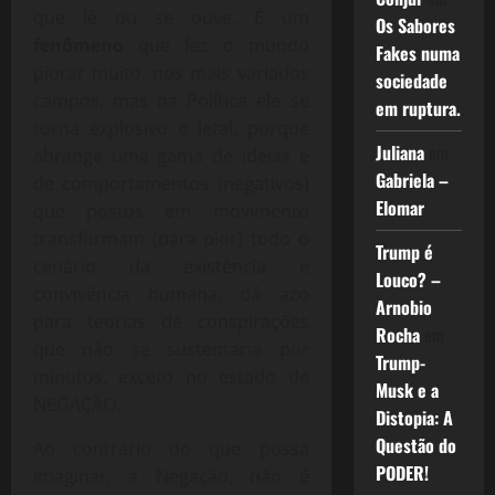
que lê ou se ouve. É um
Os Sabores
fenômeno
que fez o mundo
Fakes numa
piorar muito, nos mais variados
sociedade
campos, mas na Política ele se
em ruptura.
torna explosivo e letal, porque
Juliana
em
abrange uma gama de ideias e
Gabriela –
de comportamentos (negativos)
Elomar
que postos em movimento
transformam (para pior) todo o
Trump é
cenário da existência e
Louco? –
convivência humana, dá azo
Arnobio
para teorias de conspirações
Rocha
em
que não se sustentaria por
Trump-
minutos, exceto no estado de
Musk e a
NEGAÇÃO.
Distopia: A
Questão do
Ao contrário do que possa
PODER!
imaginar, a Negação, não é