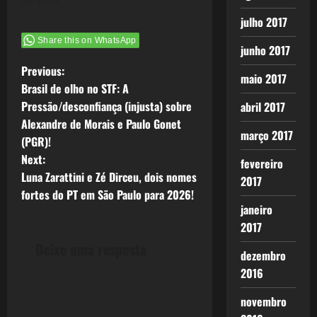
de 2025
julho 2017
Share this on WhatsApp
junho 2017
P
Previous:
maio 2017
Brasil de olho no STF: A
o
Pressão/desconfiança (injusta) sobre
abril 2017
Alexandre de Morais e Paulo Gonet
s
março 2017
(PGR)!
t
Next:
fevereiro
Luna Zarattini e Zé Dirceu, dois nomes
2017
n
fortes do PT em São Paulo para 2026!
janeiro
a
2017
v
Deixe uma resposta
dezembro
2016
i
novembro
g