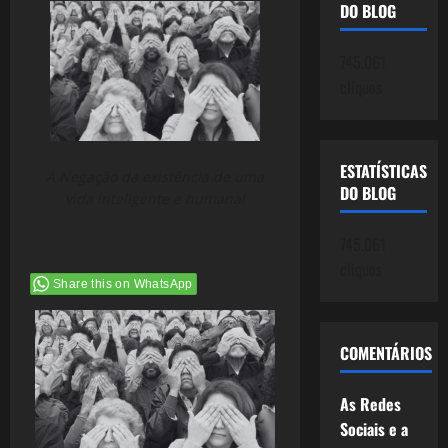
DO BLOG
745.061
cliques
ESTATÍSTICAS
A Negação da existência de uma
DO BLOG
vida inteligente e humana!
745.061
cliques
Share this on WhatsApp
COMENTÁRIOS
As Redes
Sociais e a