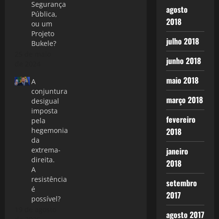
Segurança
agosto
Pública,
2018
ou um
Projeto
julho 2018
Bukele?
25 de maio
junho 2018
de 2024
maio 2018
A
conjuntura
março 2018
desigual
imposta
fevereiro
pela
hegemonia
2018
da
extrema-
janeiro
direita.
2018
A
resistência
setembro
é
2017
possível?
19 de agosto
agosto 2017