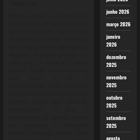
(
lisérgicas
).
junho 2026
Nesse sentido, a Internet (as
redes sociais em particular) veio
março 2026
para consolidar uma visão
janeiro
NEGATIVA do mundo moderno,
2026
sem utopia, fim das ideologias e
disputas mundiais (visíveis ou
dezembro
não), aliás, o medo é o vetor
2025
central desse comportamento
novembro
que passa a ver a
2025
“modernidade” como inimiga e
que ela fecha os espaços, ou não
outubro
garanta “status quo” para os
2025
bem-nascidos, de que a
meritocracia se quebre diante
setembro
das mutações e velocidade
2025
destas mudanças, muitas delas
agosto