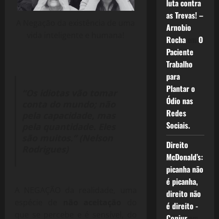
luta contra
as Trevas! –
A Negação da existência de uma
Arnobio
vida inteligente e humana!
Rocha
em
O
Paciente
Trabalho
para
Plantar o
“Os idiotas vão tomar
Ódio nas
conta do mundo; não
Redes
pela capacidade, mas
Sociais.
pela quantidade. Eles
são muitos.” (Nelson
Direito
Rodrigues)
McDonald’s:
picanha não
é picanha,
A NEGAÇÃO da realidade, uma
direito não
espécie de
não aceitação
do
é direito -
que se percebe e é sensível, do
Conjur
em