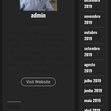
dezembro
2019
admin
novembro
2019
Administrator
outubro
Nascido em Bela Cruz (Ceará -
2019
Brasil), moro em São Paulo (São
Paulo - Brasil) e Brasília (DF -
setembro
Brasil) Advogado e Técnico em
2019
Telecomunicações. Autor do
agosto
Livro - Crise 2.0: A Taxa de Lucro
2019
Reloaded.
julho 2019
Visit Website
View All Posts
junho 2019
maio 2019
Curtir isso:
abril 2019