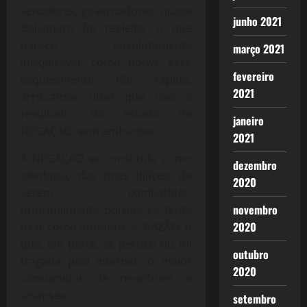
senadores, governadores, quase
junho 2021
Bolsonaro foi reeleito, o que
parece absolutamente
março 2021
inexplicável, como houve esse
fevereiro
esquecimento tão rápido,
2021
arriscamos dizer que isso é
resultado do estado de
janeiro
NEGAÇÃO, sem embargos.
2021
A NEGAÇÃO se constituiu como
dezembro
Ideologia, das mais difíceis de
2020
serem combatidas,
novembro
principalmente porque se tenta
2020
usar como antídoto, a RAZÃO, o
que, em parte, se perdeu ou foi
outubro
tragada pela internet, o maior
2020
consumidor de neurônios e
sinapses.
setembro