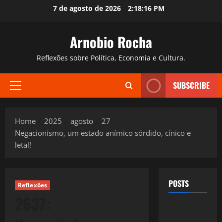
Skip
7 de agosto de 2026
2:18:17 PM
to
content
Arnobio Rocha
Reflexões sobre Política, Economia e Cultura.
SUBSCRIBE
Primary
Menu
Home
2025
agosto
27
Negacionismo, um estado anímico sórdido, cínico e
letal!
POSTS
Reflexões
2637: