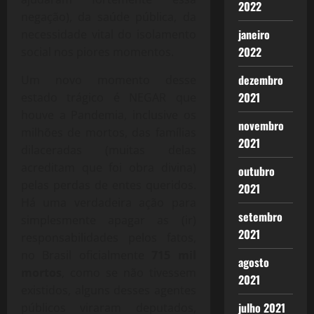
2022
negação), da saúde pública, da
janeiro
necessidade vital do isolamento
2022
social nos piores momentos.
dezembro
Um novo momento desse
2021
estado trágico é NEGAR que
houve a Pandemia, inclusive os
novembro
milhões de mortos, das famílias
2021
dilaceradas (muitas delas
acreditam que foi obra divina)
outubro
pelas perdas de entes queridos.
2021
Há uma verdadeira ação para
setembro
simplesmente apagar as (ir)
2021
responsabilidades pelos fatos,
no Brasil oficialmente
715 mil
agosto
mortos
, como se não tivessem
2021
existidos, alguns desses agentes
julho 2021
públicos viraram deputados,