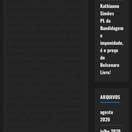
sinônimo baixa instrução
Kathianne
(formal) educacional, ou de que
Simões
em
são as pessoas de camadas mais
PL da
pobres da população em sua
Bandidagem
maioria. O fenômeno atinge com
e
maior peso as classes médias e
impunidade,
altas, com grau de escolaridade
é o preço
maiores, parte inclusive de uma
do
certa “elite” intelectual, que nega
Bolsonaro
o mundo que não lhe convém e
Livre!
embarcam em teses que não
fazem o menor sentido, não se
resumido a “terra plana”, é algo
ARQUIVOS
mais danoso, porque, em tese,
dão sustentação e certa validade
agosto
por ser vocalizada por grupos
2026
com formações superiores,
validando às suas viagens
julho 2026