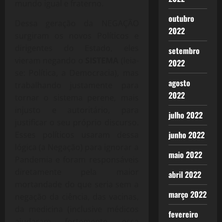
mundo igual e fraterno.
outubro
Dessa geração da NEGAÇÃO
2022
surgiram os novos Políticos e
dirigentes do Estado, eles
setembro
vieram negando o
SISTEMA
(leia-
2022
se: Política, a Democracia), mas
agosto
trabalhando justamente para
2022
tornar o sistema perene, mais
injusto e autoritário, para
julho 2022
justificar o seu próprio discurso.
junho 2022
Esses políticos usaram dessa
lógica (a Negação) para ignorar a
maio 2022
Pandemia e foram responsáveis
diretamente pela maior
abril 2022
mortandade do que seria sem a
março 2022
negação da ciência, das vacinas,
da medicina (inclusive médicos
fevereiro
ajudaram fortemente essa