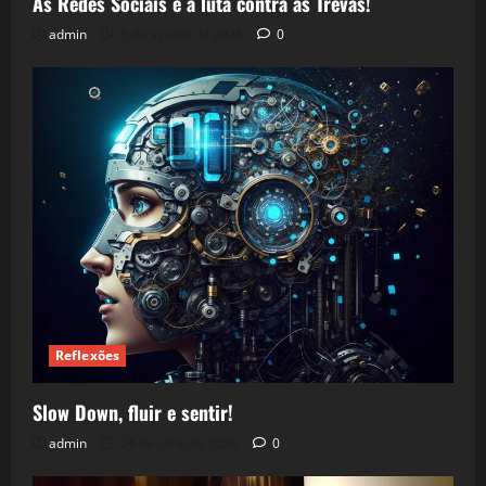
As Redes Sociais e a luta contra as Trevas!
admin
5 de agosto de 2026
0
Reflexões
Slow Down, fluir e sentir!
admin
24 de julho de 2026
0