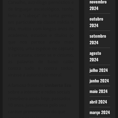
novembro
Carvalho, astrólogo pernóstico e
2024
de linguajar escatológico, tenha
feito a “cabeça” de tanta gente,
outubro
em particular da classe média e
2024
alta, muitos com longos anos de
academia, estudos e títulos (o
setembro
que nos parece ainda mais
2024
trágico), uma espécie de captura
agosto
à caricatura, como se o cinismo,
2024
as palavras de baixo calão
contra tudo e contra todos,
julho 2024
virasse a autoridade moral.
junho 2024
A famosa frase de
Umberto Eco
maio 2024
sobre a internet e redes sociais
reverbera ainda hoje, passados
abril 2024
10 anos, justamente pelo seu
caráter premonitório do que
março 2024