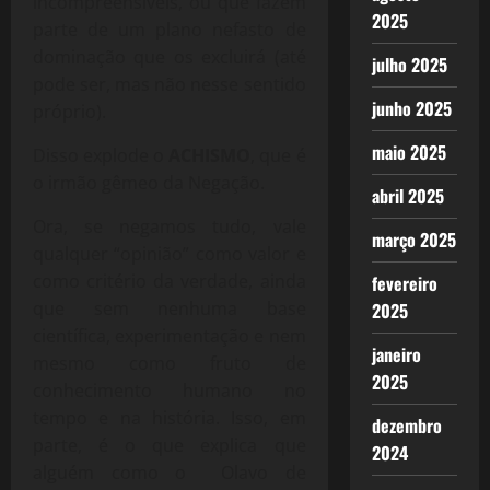
incompreensíveis, ou que fazem
2025
parte de um plano nefasto de
dominação que os excluirá (até
julho 2025
pode ser, mas não nesse sentido
junho 2025
próprio).
maio 2025
Disso explode o
ACHISMO
, que é
o irmão gêmeo da Negação.
abril 2025
Ora, se negamos tudo, vale
março 2025
qualquer “opinião” como valor e
como critério da verdade, ainda
fevereiro
que sem nenhuma base
2025
científica, experimentação e nem
janeiro
mesmo como fruto de
2025
conhecimento humano no
tempo e na história. Isso, em
dezembro
parte, é o que explica que
2024
alguém como o Olavo de