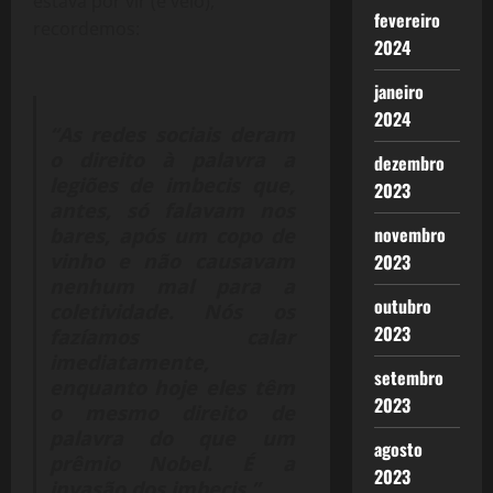
estava por vir (e veio),
fevereiro
recordemos:
2024
janeiro
2024
“As redes sociais deram
o direito à palavra a
dezembro
legiões de imbecis que,
2023
antes, só falavam nos
novembro
bares, após um copo de
vinho e não causavam
2023
nenhum mal para a
outubro
coletividade. Nós os
2023
fazíamos calar
imediatamente,
setembro
enquanto hoje eles têm
2023
o mesmo direito de
palavra do que um
agosto
prêmio Nobel. É a
2023
invasão dos imbecis.”