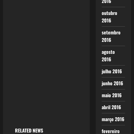
2016
a
outubro
2016
t
setembro
i
2016
o
agosto
n
2016
julho 2016
junho 2016
maio 2016
abril 2016
março 2016
RELATED NEWS
fevereiro