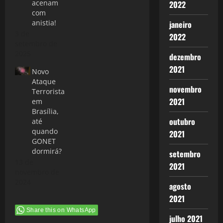
acenam
2022
com
anistia!
janeiro
3 de
2022
setembro de
2025
dezembro
2021
Novo
Ataque
novembro
Terrorista
2021
em
Brasília,
outubro
até
quando
2021
GONET
dormirá?
setembro
13 de
2021
novembro de
2024
agosto
2021
Share this on WhatsApp
julho 2021