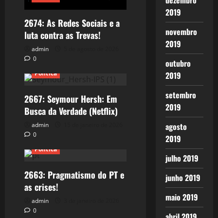
dezembro
2019
2674: As Redes Sociais e a
novembro
luta contra as Trevas!
2019
admin
5 de agosto de 2026
0
outubro
Política
2019
setembro
2667: Seymour Hersh: Em
2019
Busca da Verdade (Netflix)
admin
15 de janeiro de 2026
agosto
0
2019
Política
julho 2019
2663: Pragmatismo do PT e
junho 2019
as crises!
maio 2019
admin
3 de janeiro de 2026
0
abril 2019