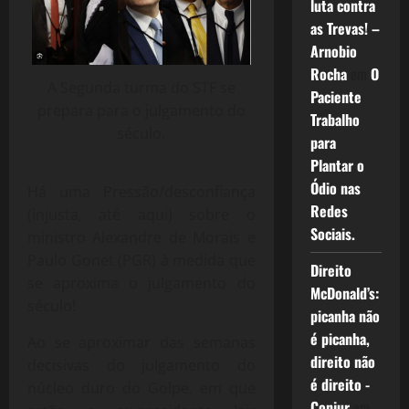
luta contra
as Trevas! –
Arnobio
Rocha
em
O
A Segunda turma do STF se
Paciente
prepara para o julgamento do
Trabalho
século.
para
Plantar o
Ódio nas
Há uma Pressão/desconfiança
Redes
(injusta, até aqui) sobre o
Sociais.
ministro Alexandre de Morais e
Paulo Gonet (PGR) à medida que
Direito
se aproxima o julgamento do
McDonald’s:
século!
picanha não
é picanha,
Ao se aproximar das semanas
direito não
decisivas do julgamento do
é direito -
núcleo duro do Golpe, em que
Conjur
em