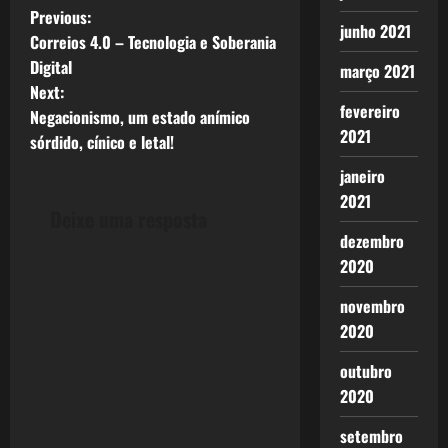
P
Previous:
junho 2021
Correios 4.0 – Tecnologia e Soberania
o
Digital
março 2021
Next:
s
fevereiro
Negacionismo, um estado anímico
2021
t
sórdido, cínico e letal!
janeiro
n
2021
Deixe uma resposta
a
dezembro
v
2020
novembro
i
2020
g
outubro
a
2020
t
setembro