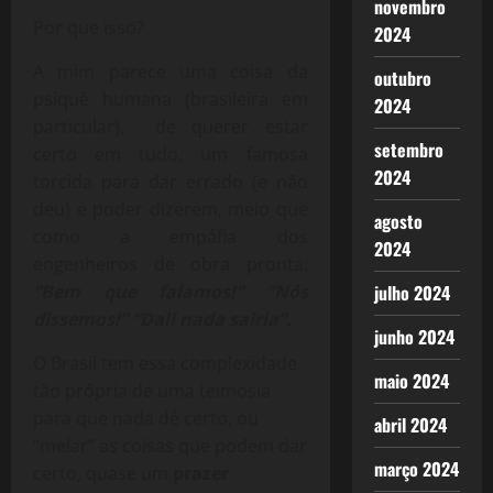
novembro
Por que isso?
2024
A mim parece uma coisa da
outubro
psiquê humana (brasileira em
2024
particular), de querer estar
setembro
certo em tudo, um famosa
2024
torcida para dar errado (e não
deu) e poder dizerem, meio que
agosto
como a empáfia dos
2024
engenheiros de obra pronta:
“Bem que falamos!” “Nós
julho 2024
dissemos!” “Dali nada sairia”.
junho 2024
O Brasil tem essa complexidade
maio 2024
tão própria de uma teimosia
para que nada dê certo, ou
abril 2024
“melar” as coisas que podem dar
março 2024
certo, quase um
prazer