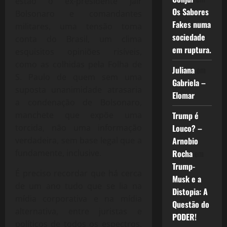
estão o ex-presidente Jair
Os Sabores
Bolsonaro e comandantes
Fakes numa
militares, uma tensão toma
sociedade
conta do Brasil, um clima
em ruptura.
esquisitos opiniões risíveis,
como as colhidas pela Folha de
Juliana
em
S. Paulo de quem sem uma
Gabriela –
suposta unanimidade atrasaria
Elomar
a condenação de Bolsonaro,
manchete que expõe uma
Trump é
torcida, não uma informação
Louco? –
verdadeira, sem base legal que a
Arnobio
fundamente, inclusive.
Rocha
em
Trump-
É preciso recordar que há cerca
Musk e a
de um ano tudo que se lia na
Distopia: A
mídia corporativa e na mídia
Questão do
alternativa, entre juristas e
PODER!
políticos de todos os espectros,