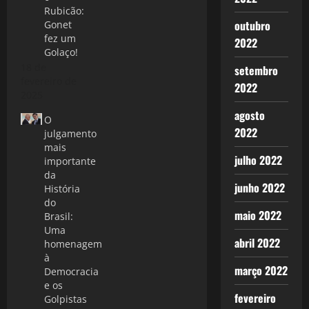
Rubicão:
outubro
Gonet
fez um
2022
Golaço!
18 de
setembro
fevereiro de
2022
2025
agosto
O
2022
julgamento
mais
julho 2022
importante
da
junho 2022
História
do
maio 2022
Brasil:
Uma
abril 2022
homenagem
à
março 2022
Democracia
e os
fevereiro
Golpistas