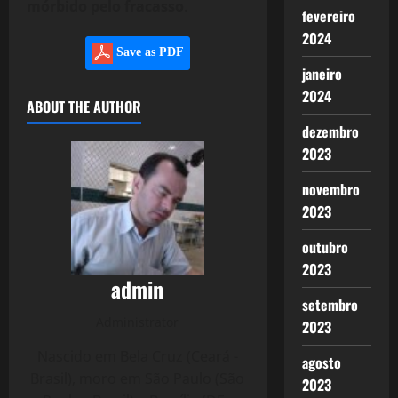
mórbido pelo fracasso
.
fevereiro
2024
Save as PDF
janeiro
2024
ABOUT THE AUTHOR
dezembro
2023
novembro
2023
outubro
2023
admin
setembro
Administrator
2023
Nascido em Bela Cruz (Ceará -
agosto
Brasil), moro em São Paulo (São
2023