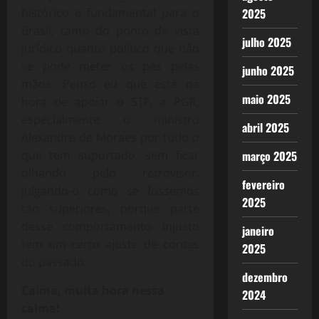
histórico e fundamental para o
2025
Brasil, tanto do ponto de vista
julho 2025
jurídico quanto político que não
se pode meter os pés pelas
junho 2025
mãos. Penso eu que está na
maio 2025
hora de apoiar o STF, a PGR,
especialmente o ministro
abril 2025
Alexandre de Moraes por tudo o
que tem suportado, sem ficar
março 2025
olhando pelo retrovisor,
fevereiro
julgando-o como se fossemos
2025
tão superiores, porque parte
desse comportamento injusto
janeiro
tem um certo ajuste de contas
2025
do passado.
dezembro
Calma, muita hora nessa
2024
calma!