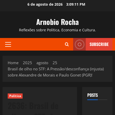
Skip
6 de agosto de 2026
3:09:12 PM
to
content
Arnobio Rocha
Reflexões sobre Política, Economia e Cultura.
SUBSCRIBE
Primary
Menu
Home
2025
agosto
25
Brasil de olho no STF: A Pressão/desconfiança (injusta)
sobre Alexandre de Morais e Paulo Gonet (PGR)!
POSTS
Política
2636: Brasil de