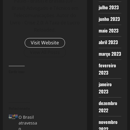
Paulo - Brasil) e Brasília (DF -
julho 2023
Brasil) Advogado e Técnico em
Telecomunicações. Autor do
junho 2023
Livro - Crise 2.0: A Taxa de Lucro
Reloaded.
maio 2023
abril 2023
Visit Website
View All Posts
março 2023
fevereiro
Curtir isso:
2023
janeiro
2023
dezembro
Relacionado
2022
O Brasil
novembro
atravessa
2022
o