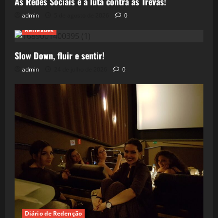
As Redes Sociais e a luta contra as Trevas!
admin
5 de agosto de 2026
0
Reflexões
Slow Down, fluir e sentir!
admin
24 de julho de 2026
0
Diário de Redenção