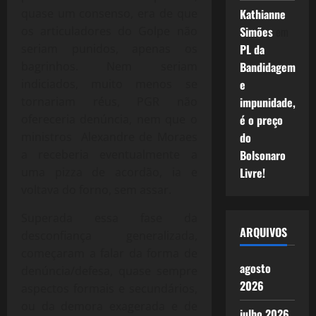
quase um consenso, era de que
Kathianne
os articuladores do Golpe não
Simões
em
seriam punidos, apenas os
PL da
bagrinhos. Nem seriam
Bandidagem
indiciados, muito menos se
e
tornariam réus, PGR não
impunidade,
ofereceria denúncia, nem que o
é o preço
ministros Alexandre de Moraes
do
a receberia eventualmente a
Bolsonaro
uma pizza de acordão, ia e
Livre!
voltava do forno, sem assar.
Superada essa fase da
ARQUIVOS
desconfiança generalizada,
começaram a falar da forma de
agosto
denúncia/defesa, quase sempre
2026
aspectos formais e secundários,
ou da demora exagerada e de
julho 2026