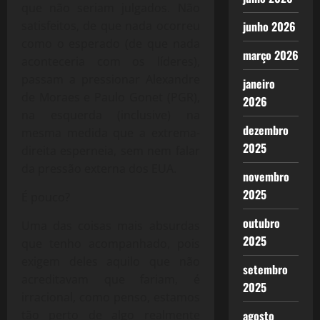
que não seriam julgados. Não
satisfeitos, de que nada ocorreu
junho 2026
como o esperado (de que nada
março 2026
aconteceria com os líderes),
passam a pressionar Alexandre
janeiro
de Moraes e Paulo Gonet (PGR),
2026
na esquerda (inclusive) na
dezembro
mesma medida que a extrema-
2025
direita esperneia, sem nem falar
da pressão externa dos EUA.
novembro
2025
É pouco?
outubro
Uma das coisas mais absurdas
2025
que tenho acompanhado, pois
exigem deles aquilo que não
setembro
acreditavam que fariam, é
2025
irracional, como penso, estamos
tão perto de algo realmente
agosto