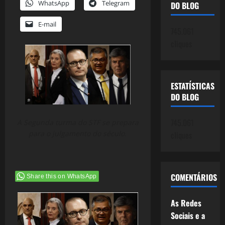
WhatsApp
Telegram
DO BLOG
E-mail
745.061
cliques
ESTATÍSTICAS
DO BLOG
745.061
A Segunda turma do STF se prepara
para o julgamento do século.
cliques
COMENTÁRIOS
Share this on WhatsApp
As Redes
Sociais e a