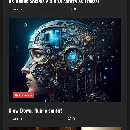
As Redes Sociais e a luta contra as Trevas!
admin
5 de agosto de 2026
0
Reflexões
Slow Down, fluir e sentir!
admin
24 de julho de 2026
0