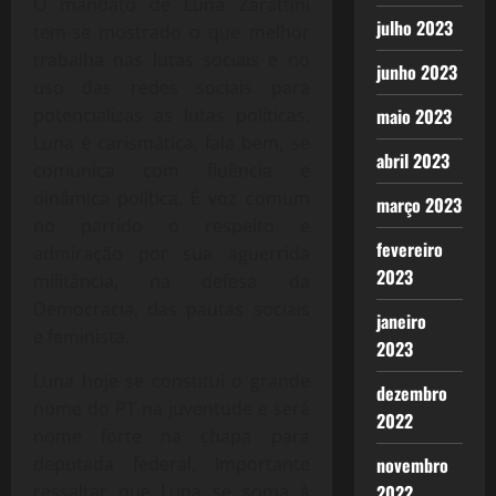
O mandato de Luna Zarattini
julho 2023
tem-se mostrado o que melhor
trabalha nas lutas sociais e no
junho 2023
uso das redes sociais para
maio 2023
potencializas as lutas políticas.
Luna é carismática, fala bem, se
abril 2023
comunica com fluência e
dinâmica política. É voz comum
março 2023
no partido o respeito e
fevereiro
admiração por sua aguerrida
2023
militância, na defesa da
Democracia, das pautas sociais
janeiro
e feminista.
2023
Luna hoje se constitui o grande
dezembro
nome do PT na juventude e será
2022
nome forte na chapa para
novembro
deputada federal, Importante
2022
ressaltar que Luna se soma à