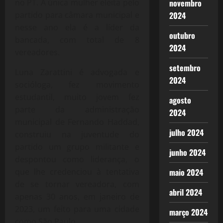
novembro
no PT. A única mulher eleita pelo
2024
partido para câmara municipal e
nesse ano ela é a líder da
outubro
bancada, com total de 8
2024
vereadores.
setembro
Luna Zarattini é advogada e
2024
socióloga, fez movimento
estudantil, muito jovem fez
agosto
parte da administração
2024
municipal de Fernando Haddad,
julho 2024
construiu na juventude do
partido um grupo militante e
junho 2024
despontou como liderança, o
maio 2024
que lhe credenciou à tentativa
de se tornar vereadora, com
abril 2024
apenas 30 anos, em janeiro de
2023, um feito para uma cidade
março 2024
como São Paulo.