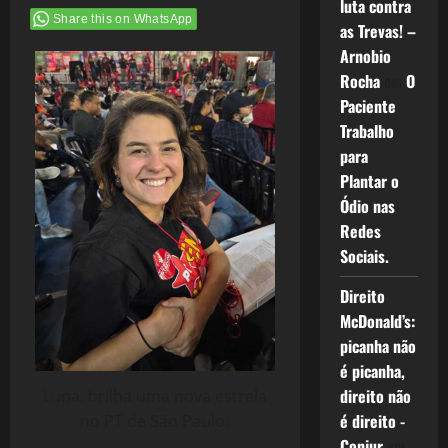
luta contra
Share this on WhatsApp
as Trevas! –
Arnobio
Rocha
em
O
Paciente
Trabalho
para
Plantar o
Ódio nas
Redes
Sociais.
Direito
McDonald’s:
picanha não
é picanha,
direito não
Luna, brilha uma nova estrela
é direito -
no PT de São Paulo!
Conjur
em