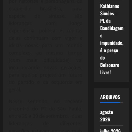
por histórias e personagens da
Kathianne
esquerda brasileira, uma
Simões
em
espécie de síntese, são
PL da
lideranças com longa
Bandidagem
experiência política e muitas
e
delas continuam com vigor e
impunidade,
ideias novas para um mundo
é o preço
complexo, ao mesmo tempo
do
(com mais dificuldade) vai
Bolsonaro
incorporando novas gerações,
Livre!
para que se projete um futuro
do partido e da esquerda em
geral.
ARQUIVOS
Nesse sentindo, no recente
encontro do PT de São Paulo,
agosto
entre 29 e 30 de setembro, duas
2026
lideranças de diferentes
julho 2026
gerações, estavam entre as mais