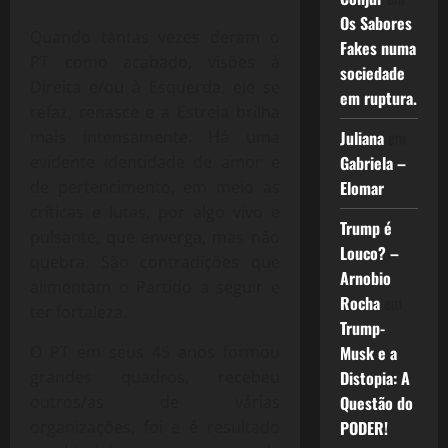
Os Sabores
Quando tantas vezes deram o
Fakes numa
PT como acabado, visões à
sociedade
Direita e/ou à Esquerda, ele se
em ruptura.
refaz, renasce e a Estrela brilha
Juliana
em
mais intensamente. Há uma
Gabriela –
evidente identidade de amor e
Elomar
de pertencimento, em meio as
críticas e lutas, por algo vivo e
Trump é
pulsante, que enverga, mas não
Louco? –
quebra. São contradições que
Arnobio
alimentam o Partido a seguir e
Rocha
em
ter fortaleza.
Trump-
Musk e a
O PT em seus 45 anos formou
Distopia: A
grandes quadros, recebeu
Questão do
outros/as de várias
PODER!
organizações, foi e é resultado