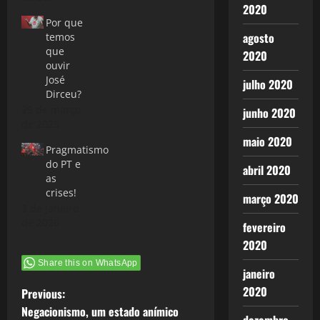
2020
Por que
agosto
temos
que
2020
ouvir
José
julho 2020
Dirceu?
29 de março
junho 2020
de 2025
maio 2020
Pragmatismo
do PT e
abril 2020
as
crises!
março 2020
3 de janeiro
de 2026
fevereiro
2020
Share this on WhatsApp
janeiro
P
2020
Previous:
Negacionismo, um estado anímico