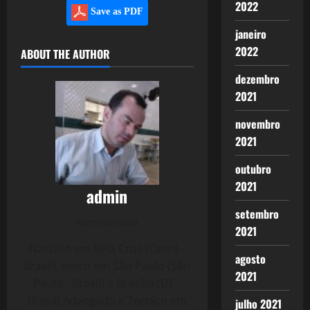
2022
Save as PDF
janeiro
2022
ABOUT THE AUTHOR
dezembro
2021
novembro
2021
outubro
2021
admin
setembro
Administrator
2021
Nascido em Bela Cruz (Ceará -
agosto
Brasil), moro em São Paulo (São
2021
Paulo - Brasil) e Brasília (DF -
Brasil) Advogado e Técnico em
julho 2021