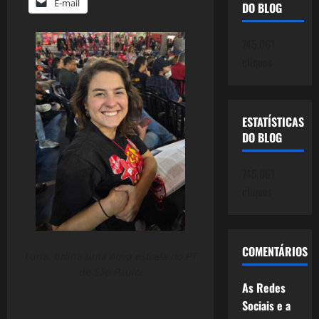
E-mail
DO BLOG
745.061
cliques
ESTATÍSTICAS
DO BLOG
745.061
cliques
COMENTÁRIOS
Luna, brilha uma nova estrela no PT
de São Paulo!
As Redes
Sociais e a