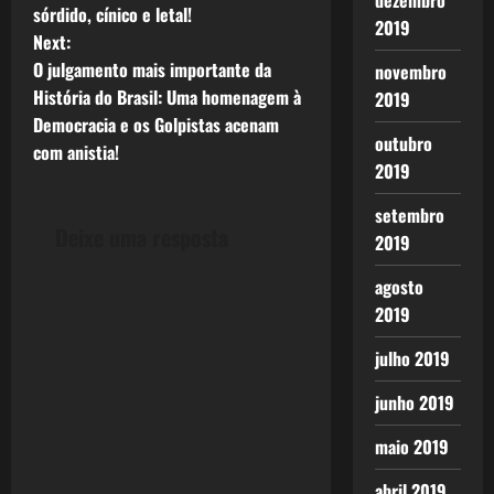
dezembro
o
sórdido, cínico e letal!
2019
Next:
s
O julgamento mais importante da
novembro
t
História do Brasil: Uma homenagem à
2019
Democracia e os Golpistas acenam
n
outubro
com anistia!
2019
a
setembro
v
Deixe uma resposta
2019
i
agosto
2019
g
julho 2019
a
junho 2019
t
maio 2019
i
abril 2019