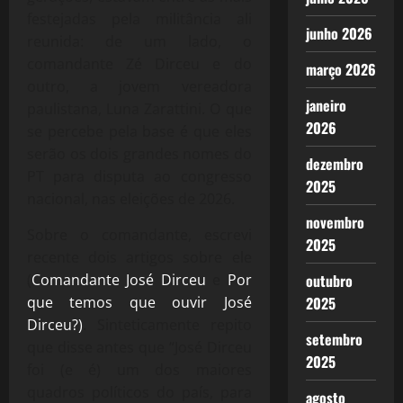
festejadas pela militância ali
junho 2026
reunida: de um lado, o
comandante Zé Dirceu e do
março 2026
outro, a jovem vereadora
janeiro
paulistana, Luna Zarattini. O que
2026
se percebe pela base é que eles
serão os dois grandes nomes do
dezembro
PT para disputa ao congresso
2025
nacional, nas eleições de 2026.
novembro
Sobre o comandante, escrevi
2025
recente dois artigos sobre ele
outubro
(
Comandante José Dirceu
e
Por
2025
que temos que ouvir José
Dirceu?)
. Sinteticamente repito
setembro
que disse antes que “José Dirceu
2025
foi (e é) um dos maiores
quadros políticos do país, para
agosto