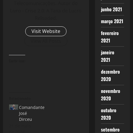
Telecomunicações. Autor do
junho 2021
Livro - Crise 2.0: A Taxa de Lucro
Reloaded.
março 2021
Visit Website
fevereiro
2021
View All Posts
janeiro
2021
Curtir isso:
dezembro
2020
novembro
2020
Relacionado
Comandante
outubro
José
2020
Dirceu
21 de maio
setembro
de 2024