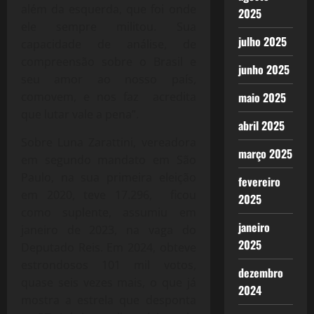
além da esquerda, que foi onde
2025
ele sempre militou. Sua
julho 2025
capacidade de análise, de
compreensão sobre o Brasil e
junho 2025
seu amor ao nosso país,
maio 2025
comovem, e nos faz acredita
que lutar vale a pena”.
abril 2025
Sobre Luna Zarattini, vereadora
março 2025
em segundo mandato em São
Paulo, na sua primeira eleição
fevereiro
em 2020, teve 17.296, ficou
2025
como suplente, assumiu em
janeiro
janeiro de 2023, na vaga do
2025
Deputado Reis. Em 2024, obteve
estrondosos 101 mil votos,
dezembro
quase seis vezes mais, o que já
2024
mostra a estrela que desponta