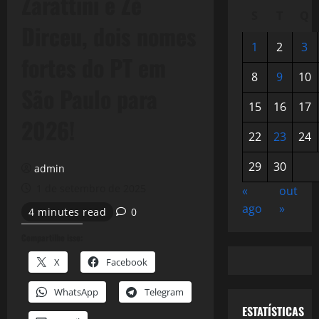
Zarattini e Zé
S
T
Q
Dirceu, dois nomes
1
2
3
fortes do PT em
8
9
10
São Paulo para
15
16
17
2026!
22
23
24
29
30
admin
1 de setembro de 2025
«
out
ago
»
4 minutes read
0
Compartilhe isso:
X
Facebook
WhatsApp
Telegram
ESTATÍSTICAS