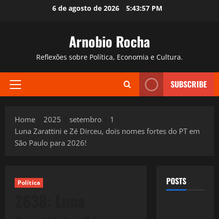
Skip
6 de agosto de 2026
5:43:58 PM
to
content
Arnobio Rocha
Reflexões sobre Política, Economia e Cultura.
SUBSCRIBE
Primary
Menu
Home
2025
setembro
1
Luna Zarattini e Zé Dirceu, dois nomes fortes do PT em
São Paulo para 2026!
POSTS
Política
2638: Luna