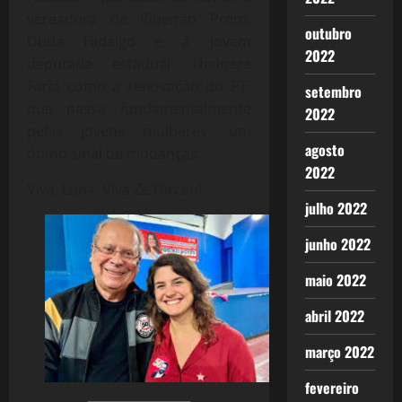
vereadora de Ribeirão Preto,
outubro
Duda Hidalgo e à jovem
2022
deputada estadual Thainara
Faria como a renovação do PT,
setembro
que passa fundamentalmente
2022
pelas jovens mulheres, um
agosto
ótimo sinal de mudanças.
2022
Viva, Luna. Viva Zé Dirceu!
julho 2022
junho 2022
maio 2022
abril 2022
março 2022
fevereiro