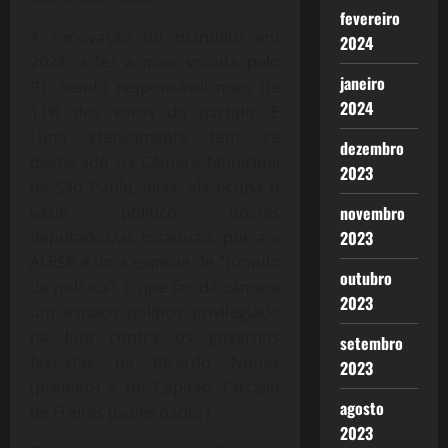
fevereiro
A renovação do mandato em
2024
2024, a fez a mais votada pelo
janeiro
PT, sendo responsável mais de
2024
11% dos votos do partido. E
Luna efetivamente tem se
dezembro
destacado na Câmara Municipal
2023
de São Paulo, aliás, ela ocupa o
novembro
vazio político dos/as
2023
deputados/as estaduais, por a a
ALESP é uma espécie de “túmulo
outubro
da política”, o que faz da câmara
2023
um espaço político privilegiado
na luta contra os governos
setembro
fascistas de Ricardo Nunes
2023
(prefeito) e do Capitão Tarcísio
agosto
de Freitas (Governador).
2023