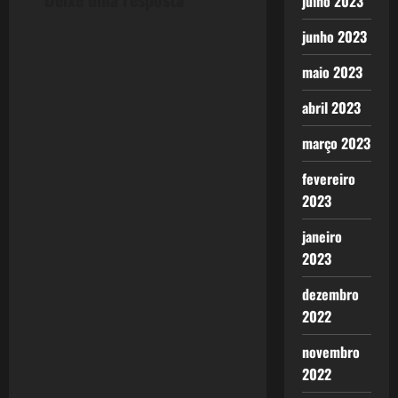
julho 2023
a
junho 2023
v
maio 2023
i
abril 2023
g
março 2023
a
fevereiro
t
2023
i
janeiro
2023
o
dezembro
n
2022
novembro
2022