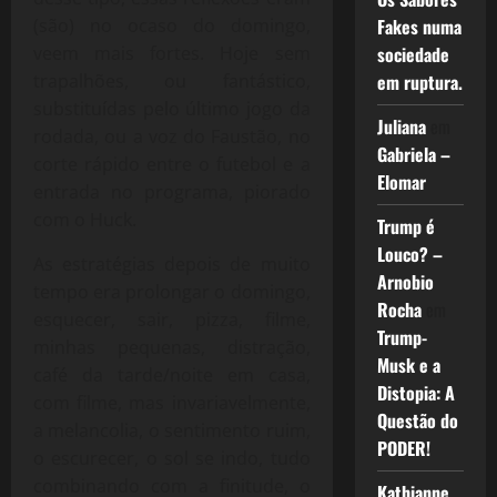
(são) no ocaso do domingo,
Fakes numa
veem mais fortes. Hoje sem
sociedade
trapalhões, ou fantástico,
em ruptura.
substituídas pelo último jogo da
Juliana
em
rodada, ou a voz do Faustão, no
Gabriela –
corte rápido entre o futebol e a
Elomar
entrada no programa, piorado
com o Huck.
Trump é
Louco? –
As estratégias depois de muito
Arnobio
tempo era prolongar o domingo,
Rocha
em
esquecer, sair, pizza, filme,
Trump-
minhas pequenas, distração,
Musk e a
café da tarde/noite em casa,
Distopia: A
com filme, mas invariavelmente,
Questão do
a melancolia, o sentimento ruim,
PODER!
o escurecer, o sol se indo, tudo
combinando com a finitude, o
Kathianne