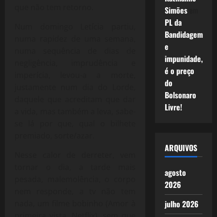
que não tem retorno.
Simões
em
PL da
Num domingo Letícia partiu,
Bandidagem
numa rapidez de uma semana,
e
numa sequência de dias de
impunidade,
negligência, imprudência e
é o preço
imperícia, levou-a a morte,
do
justamente num dia do Lorde,
Bolsonaro
daquele que acreditam que dar
Livre!
a vida, mas também a leva, sabe-
se lá por que, qual o bilhete
premiado, sorte/azar.
ARQUIVOS
Nesse calor de derreter, vem
tornar o dia, a tarde mais
agosto
pesada, malemolência, o corpo
2026
nem responde, a tv não tem
nada, um filme bobinho (Amor à
julho 2026
primeira vista, Netflix), sem que