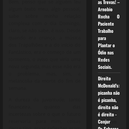
Bem, penso que se alguém leu
as Trevas! –
algum texto meu, algo pessoal,
Arnobio
sabe sobre minha relação
Rocha
em
O
complexa com o dia Domingo,
Paciente
claro, se não sabe, é isso. Desde
Trabalho
quando era criança, a música
para
dos Trapalhões e a do início do
Plantar o
Fantástico, era o começo de um
Ódio nas
tormento, o aviso que viria uma
Redes
nova segunda, mas esse não era
Sociais.
o problema, mas, sim, a
Direito
melancolia da morte do fim de
McDonald’s:
semana.
picanha não
A dureza da juventude, tanto
é picanha,
financeira, quanto das
direito não
incertezas sobre o que o futuro
é direito -
reservaria para mim, coisas
Conjur
em
desse tipo, essas reflexões eram
Os Sabores