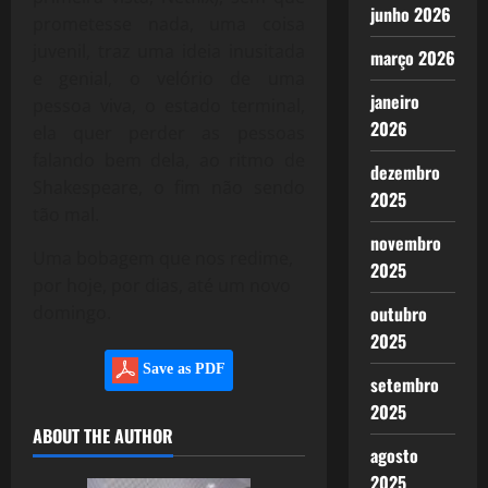
junho 2026
prometesse nada, uma coisa
juvenil, traz uma ideia inusitada
março 2026
e genial, o velório de uma
janeiro
pessoa viva, o estado terminal,
2026
ela quer perder as pessoas
falando bem dela, ao ritmo de
dezembro
Shakespeare, o fim não sendo
2025
tão mal.
novembro
Uma bobagem que nos redime,
2025
por hoje, por dias, até um novo
domingo.
outubro
2025
Save as PDF
setembro
2025
ABOUT THE AUTHOR
agosto
2025