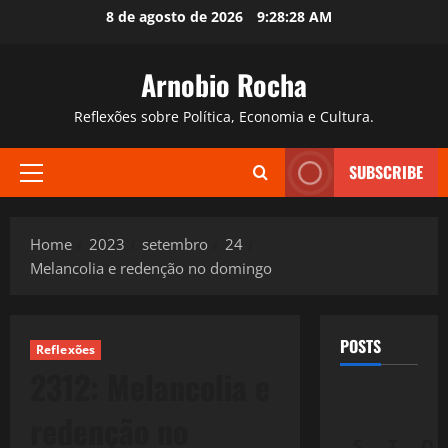
Skip
8 de agosto de 2026
9:28:29 AM
to
content
Arnobio Rocha
Reflexões sobre Política, Economia e Cultura.
SUBSCRIBE
Primary
Menu
Home
2023
setembro
24
Melancolia e redenção no domingo
POSTS
Reflexões
2312: Melancolia e
redenção no
S
T
Q