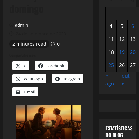
domingo
admin
4
5
6
24 de setembro de 2023
11
12
13
2 minutes read
0
18
19
20
Compartilhe isso:
25
26
27
X
Facebook
«
out
WhatsApp
Telegram
ago
»
E-mail
ESTATÍSTICAS
DO BLOG