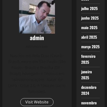
julho 2025
junho 2025
maio 2025
admin
abril 2025
março 2025
Administrator
Nascido em Bela Cruz (Ceará -
fevereiro
Brasil), moro em São Paulo (São
2025
Paulo - Brasil) e Brasília (DF -
janeiro
Brasil) Advogado e Técnico em
2025
Telecomunicações. Autor do
Livro - Crise 2.0: A Taxa de Lucro
dezembro
Reloaded.
2024
Visit Website
novembro