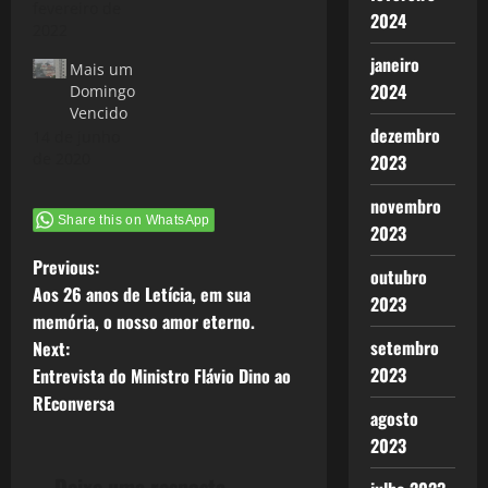
fevereiro de
2024
2022
janeiro
Mais um
2024
Domingo
Vencido
dezembro
14 de junho
de 2020
2023
novembro
Share this on WhatsApp
2023
P
Previous:
outubro
Aos 26 anos de Letícia, em sua
2023
o
memória, o nosso amor eterno.
setembro
Next:
s
2023
Entrevista do Ministro Flávio Dino ao
t
REconversa
agosto
2023
n
Deixe uma resposta