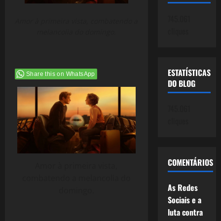
745.061
Amor à primeira vista, combatendo a
cliques
melancolia do domingo.
ESTATÍSTICAS
Share this on WhatsApp
DO BLOG
745.061
cliques
COMENTÁRIOS
Amor à primeira vista,
combatendo a melancolia do
As Redes
domingo.
Sociais e a
luta contra