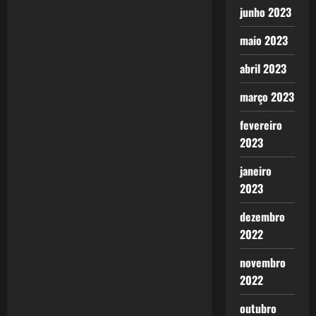
a
junho 2023
v
maio 2023
i
abril 2023
g
março 2023
a
fevereiro
2023
t
janeiro
i
2023
o
dezembro
2022
n
novembro
2022
outubro