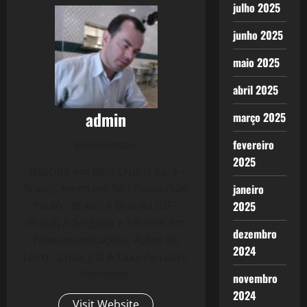
julho 2025
junho 2025
maio 2025
abril 2025
admin
março 2025
fevereiro
Administrator
2025
Nascido em Bela Cruz (Ceará -
janeiro
Brasil), moro em São Paulo (São
2025
Paulo - Brasil) e Brasília (DF -
Brasil) Advogado e Técnico em
dezembro
Telecomunicações. Autor do
2024
Livro - Crise 2.0: A Taxa de Lucro
Reloaded.
novembro
2024
Visit Website