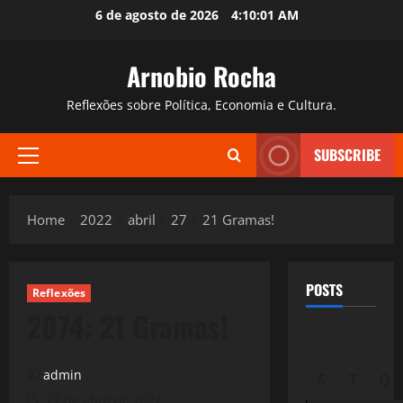
Skip
6 de agosto de 2026
4:10:02 AM
to
content
Arnobio Rocha
Reflexões sobre Política, Economia e Cultura.
SUBSCRIBE
Primary
Menu
Home
2022
abril
27
21 Gramas!
POSTS
Reflexões
2074: 21 Gramas!
admin
S
T
Q
27 de abril de 2022