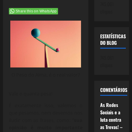
745.061
cliques
Share this on WhatsApp
ESTATÍSTICAS
DO BLOG
745.061
cliques
O Peso do Alma, é o real valor?
COMENTÁRIOS
Vale o quanta pesa!
As Redes
É exatamente isso, valemos o
Sociais e a
que pesamos, nem devemos nos
luta contra
iludir com as frases, como: “
sua
as Trevas! –
opinião é muito importante