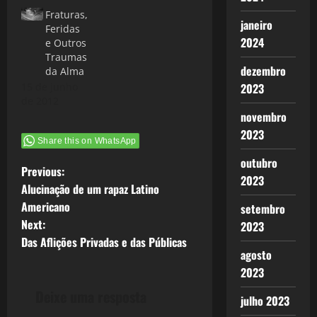
Fraturas,
janeiro
Feridas
2024
e Outros
Traumas
dezembro
da Alma
2023
15 de junho
de 2012
novembro
2023
Share this on WhatsApp
outubro
P
Previous:
2023
Alucinação de um rapaz Latino
o
Americano
setembro
Next:
2023
s
Das Aflições Privadas e das Públicas
agosto
t
2023
n
Deixe uma resposta
julho 2023