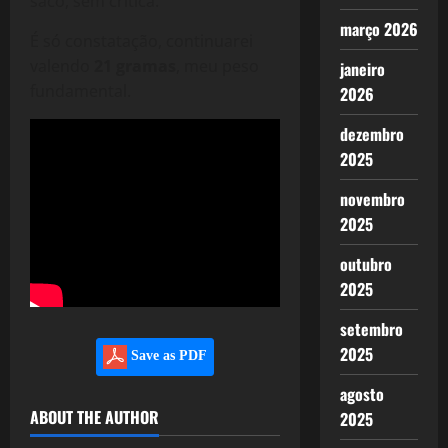
saco, sem crítica.
março 2026
É só constatação, continuarei
valendo
21 gramas
, meu peso
janeiro
fundamental.
2026
dezembro
2025
novembro
2025
outubro
2025
setembro
2025
Save as PDF
agosto
ABOUT THE AUTHOR
2025