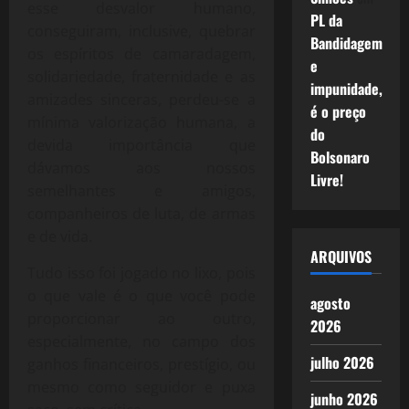
esse desvalor humano,
PL da
conseguiram, inclusive, quebrar
Bandidagem
os espíritos de camaradagem,
e
solidariedade, fraternidade e as
impunidade,
amizades sinceras, perdeu-se a
é o preço
mínima valorização humana, a
do
devida importância que
Bolsonaro
dávamos aos nossos
Livre!
semelhantes e amigos,
companheiros de luta, de armas
e de vida.
ARQUIVOS
Tudo isso foi jogado no lixo, pois
o que vale é o que você pode
agosto
proporcionar ao outro,
2026
especialmente, no campo dos
julho 2026
ganhos financeiros, prestígio, ou
mesmo como seguidor e puxa
junho 2026