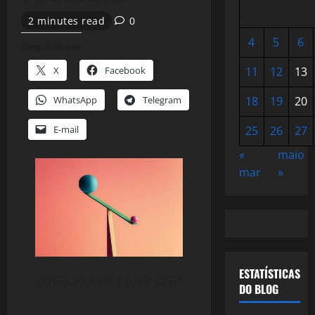
2 minutes read
0
4
5
6
Compartilhe isso:
X
Facebook
11
12
13
WhatsApp
Telegram
18
19
20
E-mail
25
26
27
«
maio
mar
»
ESTATÍSTICAS
O Peso do Alma, é o real valor?
DO BLOG