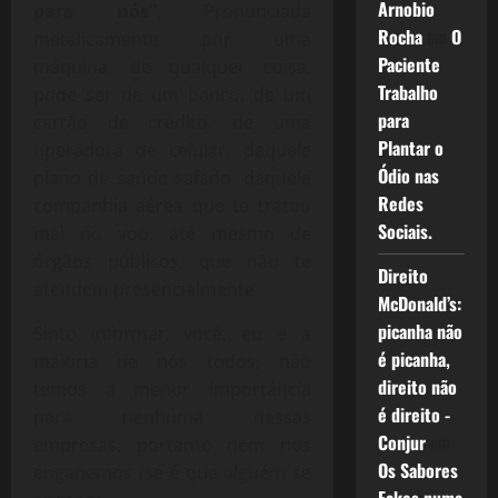
Arnobio
para nós”
, Pronunciada
Rocha
em
O
metalicamente por uma
Paciente
máquina, de qualquer coisa,
Trabalho
pode ser de um banco, de um
para
cartão de crédito, de uma
Plantar o
operadora de celular, daquele
Ódio nas
plano de saúde safado, daquela
Redes
companhia aérea que te tratou
Sociais.
mal no voo, até mesmo de
órgãos públicos, que não te
Direito
atendem presencialmente.
McDonald’s:
picanha não
Sinto informar, você, eu e a
é picanha,
maioria de nós todos, não
direito não
temos a menor importância
é direito -
para nenhuma dessas
Conjur
em
empresas, portanto nem nos
Os Sabores
enganemos (se é que alguém se