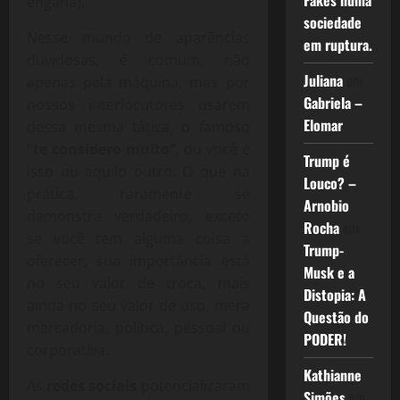
Fakes numa
engana).
sociedade
Nesse mundo de aparências
em ruptura.
duvidosas, é comum, não
Juliana
em
apenas pela máquina, mas por
Gabriela –
nossos interlocutores usarem
Elomar
dessa mesma tática, o famoso
“te considero muito”
, ou você é
Trump é
isso ou aquilo outro. O que na
Louco? –
prática, raramente se
Arnobio
demonstra verdadeiro, exceto
Rocha
em
se você tem alguma coisa a
Trump-
oferecer, sua importância está
Musk e a
no seu valor de troca, mais
Distopia: A
ainda no seu valor de uso, mera
Questão do
mercadoria, política, pessoal ou
PODER!
corporativa.
Kathianne
As
redes sociais
potencializaram
Simões
em