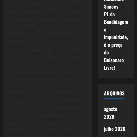
Simões
em
(des) governo em que se tolera
PL da
todas as trombadas e bobagens
Bandidagem
de qualquer governo, o pequeno
e
crescimento do PIB do ano
impunidade,
anterior, 1.8%, caiu para 1.1%,
é o preço
apontando para uma recessão
do
com a queda da atividade
Bolsonaro
econômica do terceiro e quarto
Livre!
trimestre, o que apontava para
o desastre que se avizinhava.
Entretanto, o segundo e o
ARQUIVOS
terceiro ano, veio a Pandemia do
Coronavírus, e Bolsonaro e
agosto
Guedes abusaram dos erros e
2026
das falas desastrosas, além da
medidas ineficazes, mas a
julho 2026
paralisia mundial com o