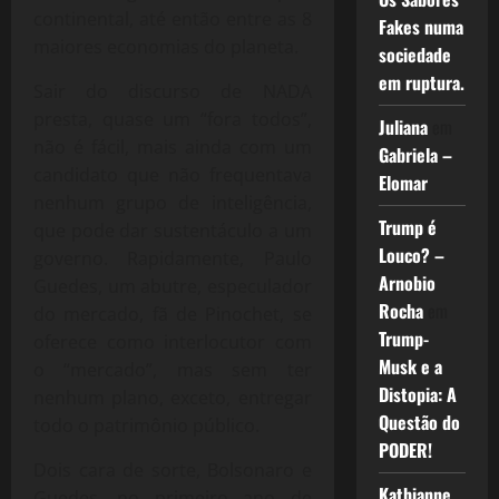
continental, até então entre as 8
Fakes numa
maiores economias do planeta.
sociedade
em ruptura.
Sair do discurso de NADA
presta, quase um “fora todos”,
Juliana
em
não é fácil, mais ainda com um
Gabriela –
candidato que não frequentava
Elomar
nenhum grupo de inteligência,
Trump é
que pode dar sustentáculo a um
Louco? –
governo. Rapidamente, Paulo
Arnobio
Guedes, um abutre, especulador
Rocha
em
do mercado, fã de Pinochet, se
Trump-
oferece como interlocutor com
Musk e a
o “mercado”, mas sem ter
Distopia: A
nenhum plano, exceto, entregar
Questão do
todo o patrimônio público.
PODER!
Dois cara de sorte, Bolsonaro e
Kathianne
Guedes, no primeiro ano de