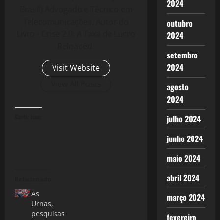
2024
Brasil) Advogado e Técnico em
Telecomunicações. Autor do
outubro
Livro - Crise 2.0: A Taxa de Lucro
2024
Reloaded.
setembro
2024
Visit Website
View All Posts
agosto
2024
Curtir isso:
julho 2024
junho 2024
maio 2024
abril 2024
Relacionado
As
março 2024
Urnas,
pesquisas
fevereiro