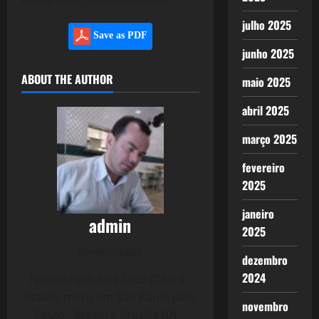
julho 2025
Save as PDF
junho 2025
ABOUT THE AUTHOR
maio 2025
abril 2025
março 2025
fevereiro
2025
janeiro
admin
2025
Administrator
dezembro
2024
Nascido em Bela Cruz (Ceará -
Brasil), moro em São Paulo (São
novembro
Paulo - Brasil) e Brasília (DF -