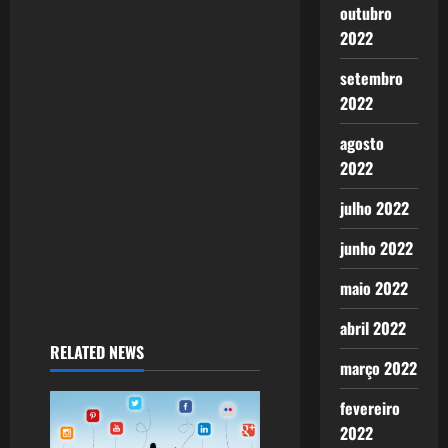
g
outubro
2022
a
setembro
t
2022
i
agosto
2022
o
julho 2022
n
junho 2022
maio 2022
abril 2022
RELATED NEWS
março 2022
fevereiro
2022