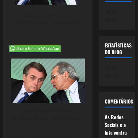
745.061
Duas figuras terríveis,
cliques
incompetentes, mas sortudos.
ESTATÍSTICAS
Share this on WhatsApp
DO BLOG
745.061
cliques
COMENTÁRIOS
Duas figuras terríveis,
As Redes
incompetentes, mas sortudos.
Sociais e a
luta contra
Quem poderia imaginar que