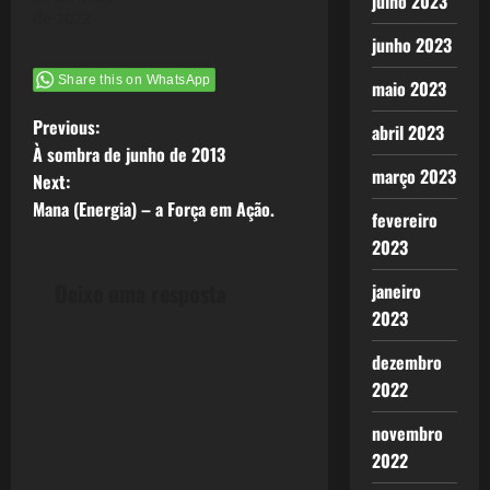
julho 2023
de 2022
junho 2023
Share this on WhatsApp
maio 2023
P
Previous:
abril 2023
À sombra de junho de 2013
o
março 2023
Next:
Mana (Energia) – a Força em Ação.
s
fevereiro
2023
t
Deixe uma resposta
janeiro
n
2023
a
dezembro
2022
v
novembro
i
2022