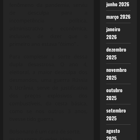
junho 2026
fenômeno da pandemia, serviu
de desculpa para a
março 2026
incompetência política,
administrativa e econômica,
janeiro
inclusive, de dizer que o
2026
primeiro ano estava “ótimo” .
dezembro
Para completar a sorte dessa
2025
dupla desastrosa. O ano 4,
novembro
eleitoral, a maior desculpa dos
2025
desmandos, uma guerra Rússia
X Ucrânia, serve de justificativa
outubro
dos preços explosivos dos
2025
combustíveis, da cesta básica,
setembro
como se nos outros 3 anos,
2025
tivesse tido guerra.
agosto
Bolsonaro é um cara de sorte,
2025
muita sorte. Guedes, idem.