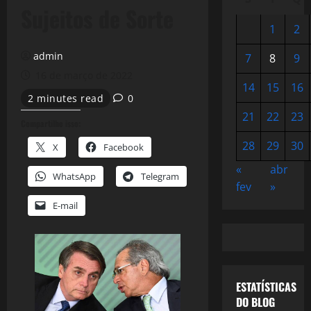
Sujeitos de Sorte
1
2
admin
7
8
9
16 de março de 2022
14
15
16
2 minutes read
0
21
22
23
Compartilhe isso:
28
29
30
X
Facebook
«
abr
WhatsApp
Telegram
fev
»
E-mail
ESTATÍSTICAS
DO BLOG