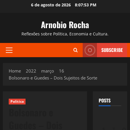
Skip
6 de agosto de 2026
8:07:54 PM
to
content
Arnobio Rocha
Reflexões sobre Política, Economia e Cultura.
SUBSCRIBE
Primary
Menu
Home
2022
março
16
Bolsonaro e Guedes – Dois Sujeitos de Sorte
POSTS
Política
Bolsonaro e
Guedes – Dois
S
T
Q