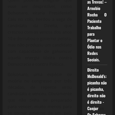
as Trevas! –
esse ser desprezível, como
Arnobio
Bolsonaro, viraria Presidente?
Rocha
em
O
Caiu no colo, herdou a vaga de
Paciente
candidato da Direita, que
Trabalho
cresceu com os ventos dos anos
para
10 e derrubou o governo petista,
Plantar o
mas não produziu um candidato
Ódio nas
com capacidade de galvanizar
Redes
aquela energia tóxica contra
Sociais.
Democracia e contra Política.
Direito
Bolsonaro, uma espécie de
McDonald’s:
escória no congresso por três
picanha não
décadas, de repente virou
é picanha,
candidato e venceu. Obviamente
direito não
que não tinha se preparado
é direito -
para vencer, muito menos para
Conjur
em
se tornar governo de um país
Os Sabores