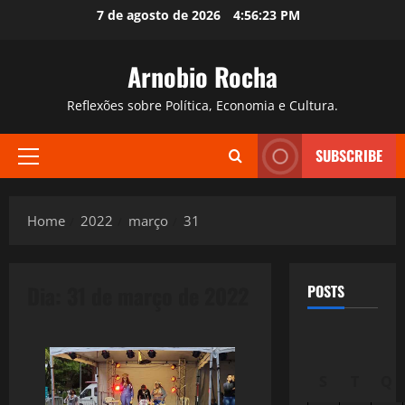
Skip
7 de agosto de 2026
4:56:24 PM
to
content
Arnobio Rocha
Reflexões sobre Política, Economia e Cultura.
SUBSCRIBE
Primary
Menu
Home
2022
março
31
Dia:
31 de março de 2022
POSTS
S
T
Q