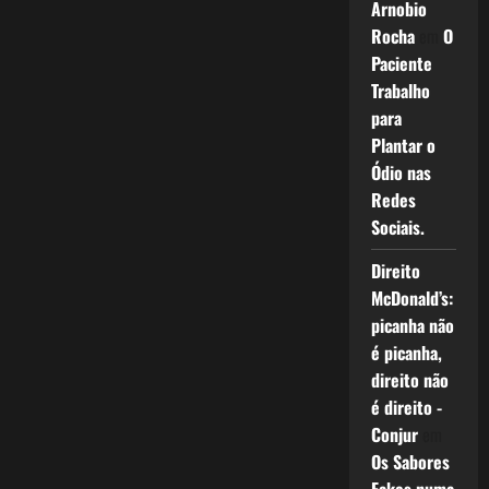
Arnobio
Rocha
em
O
Paciente
Trabalho
para
Plantar o
Ódio nas
Redes
Sociais.
Direito
McDonald’s:
picanha não
é picanha,
direito não
é direito -
Conjur
em
Os Sabores