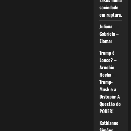
Fakes numa
sociedade
em ruptura.
Juliana
em
Gabriela –
Elomar
Trump é
Louco? –
Arnobio
Rocha
em
Trump-
Musk e a
Distopia: A
Questão do
PODER!
Kathianne
Simões
em