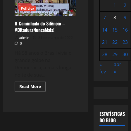
1
2
Política
7
8
9
II Caminhada do Silêncio –
#DitaduraNuncaMais!
14
15
16
admin
31 de março de 2022
21
22
23
0
Há 58 anos o Brasil vivia o
28
29
30
grande golpe na
«
abr
Democracia, a mais longa
fev
»
noite de sua...
Read
Read More
more
about
II
Caminhada
do
Silêncio
ESTATÍSTICAS
–
#DitaduraNuncaMais!
DO BLOG