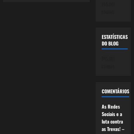
de
745.061
junho
de
cliques
2013
ESTATÍSTICAS
DO BLOG
745.061
cliques
COMENTÁRIOS
As Redes
Sociais e a
luta contra
as Trevas! –