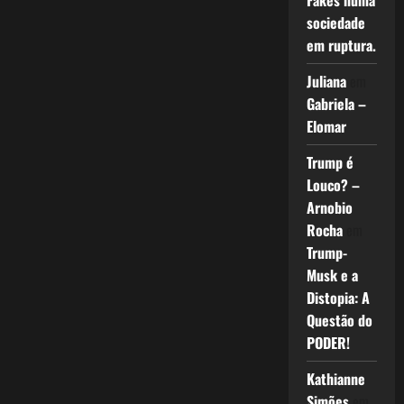
Fakes numa
sociedade
em ruptura.
Juliana
em
Gabriela –
Elomar
Trump é
Louco? –
Arnobio
Rocha
em
Trump-
Musk e a
Distopia: A
Questão do
PODER!
Kathianne
Simões
em