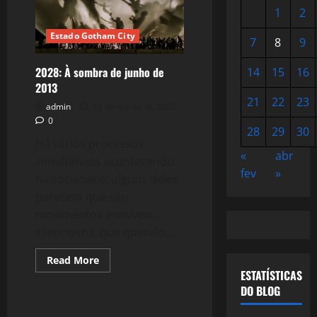
1
2
Estado Gotham City
7
8
9
2028: À sombra de junho de
14
15
16
2013
21
22
23
admin
15 de março de 2022
0
28
29
30
Há vários processos
«
abr
simultâneos acontecendo
fev
»
na sociedade, alguns deles
parecem que são
movimentos invisíveis,
silenciosos, que quando...
Read
Read More
more
ESTATÍSTICAS
about
2028:
DO BLOG
À
sombra