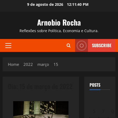
Skip
9 de agosto de 2026
12:11:41 PM
to
content
Arnobio Rocha
Reflexões sobre Política, Economia e Cultura.
SUBSCRIBE
Primary
Menu
Home
2022
março
15
Dia:
15 de março de 2022
POSTS
S
T
Q