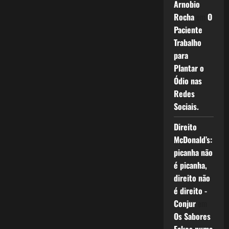
Arnobio
Rocha
em
O
Paciente
Trabalho
para
Plantar o
Ódio nas
Redes
Sociais.
Direito
McDonald’s:
picanha não
é picanha,
direito não
é direito -
Conjur
em
Os Sabores