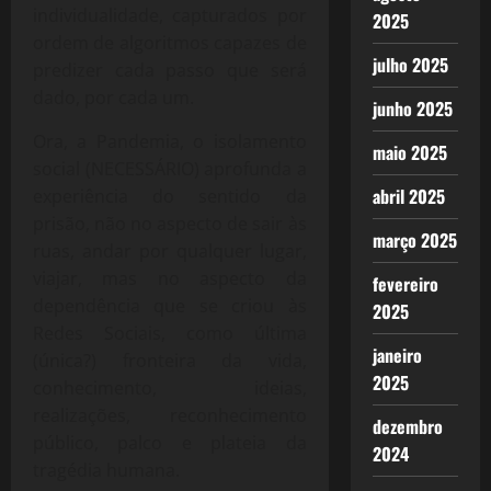
individualidade, capturados por
2025
ordem de algoritmos capazes de
julho 2025
predizer cada passo que será
dado, por cada um.
junho 2025
Ora, a Pandemia, o isolamento
maio 2025
social (NECESSÁRIO) aprofunda a
abril 2025
experiência do sentido da
prisão, não no aspecto de sair às
março 2025
ruas, andar por qualquer lugar,
viajar, mas no aspecto da
fevereiro
dependência que se criou às
2025
Redes Sociais, como última
janeiro
(única?) fronteira da vida,
2025
conhecimento, ideias,
realizações, reconhecimento
dezembro
público, palco e plateia da
2024
tragédia humana.