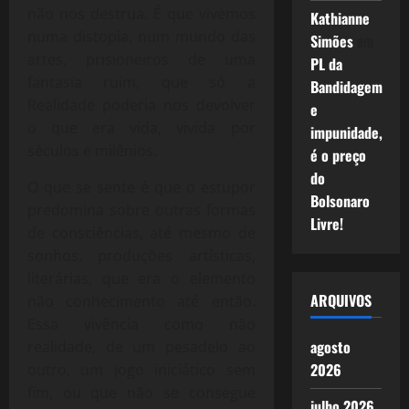
não nos destrua. É que vivemos
Kathianne
numa distopia, num mundo das
Simões
em
artes, prisioneiros de uma
PL da
fantasia ruim, que só a
Bandidagem
Realidade poderia nos devolver
e
o que era vida, vivida por
impunidade,
séculos e milênios.
é o preço
do
O que se sente é que o estupor
Bolsonaro
predomina sobre outras formas
Livre!
de consciências, até mesmo de
sonhos, produções artísticas,
literárias, que era o elemento
ARQUIVOS
não conhecimento até então.
Essa vivência como não
agosto
realidade, de um pesadelo ao
2026
outro, um jogo iniciático sem
fim, ou que não se consegue
julho 2026