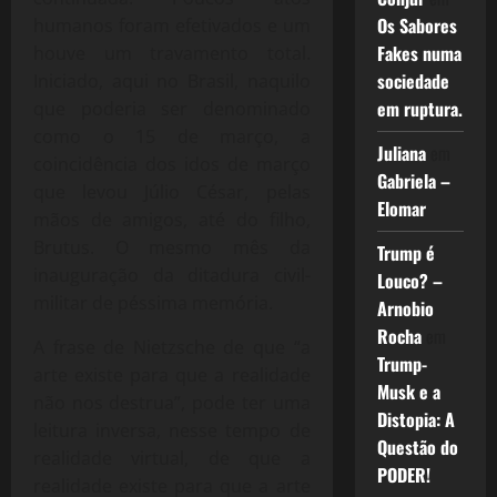
Os Sabores
humanos foram efetivados e um
Fakes numa
houve um travamento total.
sociedade
Iniciado, aqui no Brasil, naquilo
em ruptura.
que poderia ser denominado
como o 15 de março, a
Juliana
em
coincidência dos idos de março
Gabriela –
que levou Júlio César, pelas
Elomar
mãos de amigos, até do filho,
Brutus. O mesmo mês da
Trump é
inauguração da ditadura civil-
Louco? –
militar de péssima memória.
Arnobio
Rocha
em
A frase de Nietzsche de que “a
Trump-
arte existe para que a realidade
Musk e a
não nos destrua”, pode ter uma
Distopia: A
leitura inversa, nesse tempo de
Questão do
realidade virtual, de que a
PODER!
realidade existe para que a arte