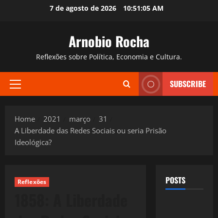
Skip
7 de agosto de 2026
10:51:06 AM
to
content
Arnobio Rocha
Reflexões sobre Política, Economia e Cultura.
SUBSCRIBE
Primary
Menu
Home
2021
março
31
A Liberdade das Redes Sociais ou seria Prisão
Ideológica?
POSTS
Reflexões
1858: A Liberdade