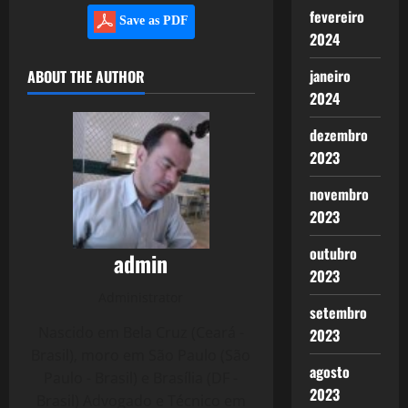
fevereiro
Save as PDF
2024
janeiro
ABOUT THE AUTHOR
2024
dezembro
2023
novembro
2023
outubro
admin
2023
Administrator
setembro
Nascido em Bela Cruz (Ceará -
2023
Brasil), moro em São Paulo (São
agosto
Paulo - Brasil) e Brasília (DF -
2023
Brasil) Advogado e Técnico em