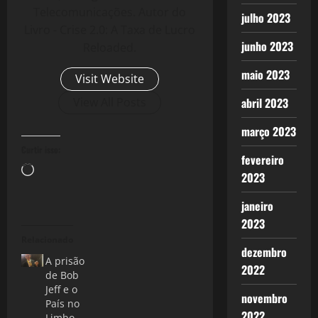
Telecomunicações. Autor do
julho 2023
Livro - Crise 2.0: A Taxa de Lucro
junho 2023
Reloaded.
maio 2023
Visit Website
abril 2023
View All Posts
março 2023
Curtir isso:
fevereiro
Carregando...
2023
janeiro
2023
Relacionado
dezembro
A prisão
2022
de Bob
Jeff e o
novembro
País no
2022
Limbo