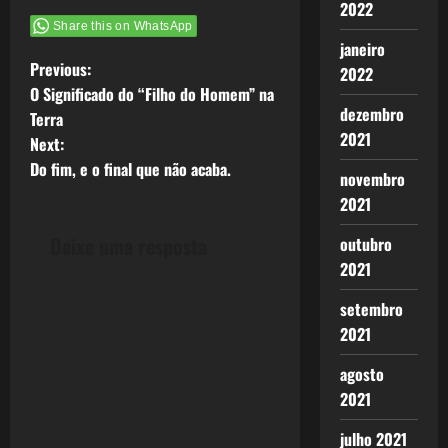
2022
Share this on WhatsApp
janeiro
P
Previous:
2022
O Significado do “Filho do Homem” na
o
dezembro
Terra
2021
Next:
s
Do fim, e o final que não acaba.
novembro
t
2021
n
Deixe uma resposta
outubro
2021
a
setembro
v
2021
i
agosto
2021
g
julho 2021