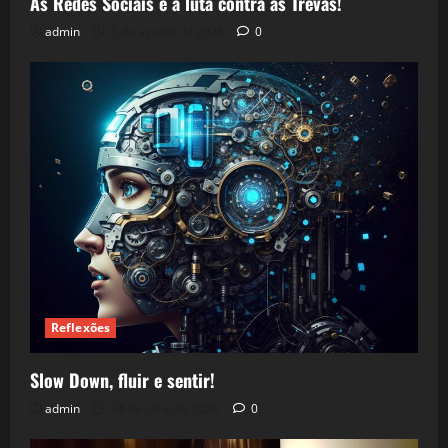
As Redes Sociais e a luta contra as Trevas!
admin
5 de agosto de 2026
0
Reflexões
Slow Down, fluir e sentir!
admin
24 de julho de 2026
0