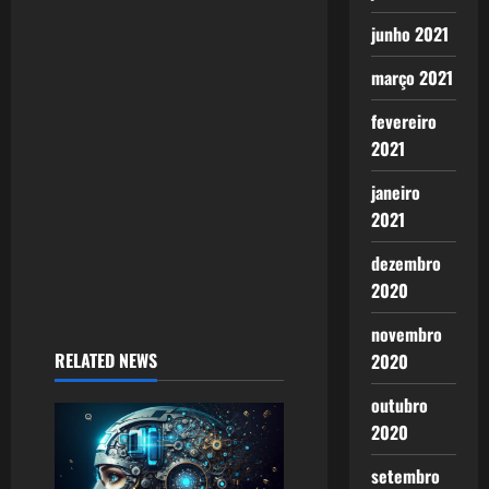
a
junho 2021
t
março 2021
i
fevereiro
o
2021
n
janeiro
2021
dezembro
2020
novembro
RELATED NEWS
2020
outubro
2020
setembro