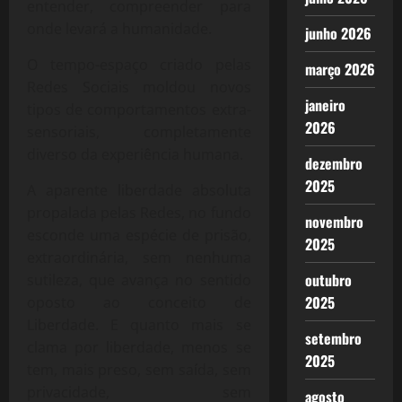
entender, compreender para
onde levará a humanidade.
junho 2026
O tempo-espaço criado pelas
março 2026
Redes Sociais moldou novos
janeiro
tipos de comportamentos extra-
2026
sensoriais, completamente
diverso da experiência humana.
dezembro
2025
A aparente liberdade absoluta
propalada pelas Redes, no fundo
novembro
esconde uma espécie de prisão,
2025
extraordinária, sem nenhuma
outubro
sutileza, que avança no sentido
2025
oposto ao conceito de
Liberdade. E quanto mais se
setembro
clama por liberdade, menos se
2025
tem, mais preso, sem saída, sem
privacidade, sem
agosto