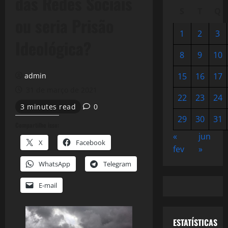
das Redes Sociais
S
T
Q
ou seria Prisão
1
2
3
Ideológica?
8
9
10
admin
15
16
17
31 de março de 2021
22
23
24
3 minutes read
0
29
30
31
Compartilhe isso:
«
jun
X
Facebook
fev
»
WhatsApp
Telegram
E-mail
ESTATÍSTICAS