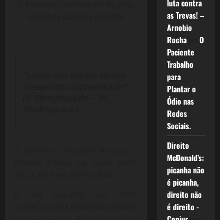
luta contra
O Pesadelo continuado de uma
as Trevas! –
realidade paralela sem fim,
Arnobio
Rocha
em
O
Paciente
Trabalho
“como em sonho tenho
para
o espírito: acorrentado”
Plantar o
(A Tempestade – W.
Ódio nas
Shakepeare)
Redes
Sociais.
Direito
A péssima sensação de que o
McDonald’s:
mundo travou na noite entre
picanha não
31.12.2019 e o eterno 2020.
é picanha,
direito não
O dia seguinte, ao 2019,
é direito -
começou uma realidade paralela
Conjur
em
continuada. Poucos atos