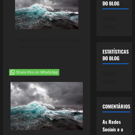
DO BLOG
745.061
cliques
O Pesadelo continuado de uma
realidade paralela sem fim,
ESTATÍSTICAS
DO BLOG
745.061
Share this on WhatsApp
cliques
COMENTÁRIOS
As Redes
Sociais e a