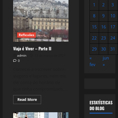
1
2
3
8
9
10
15
16
17
Reflexões
22
23
24
Viaja é Viver – Parte II
29
30
31
admin
13 de março de 2021
«
jun
0
fev
»
Comecei a escrever sobre
viagens e lugares, nem me
dei conta do horário de
que tinha compromissos,...
Read
Read More
ESTATÍSTICAS
more
about
DO BLOG
Viaja
é
Viver