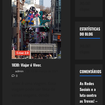
745.061
–
Parte
cliques
II
ESTATÍSTICAS
DO BLOG
745.061
cliques
Crise 2.0
1830: Viajar é Viver.
COMENTÁRIOS
admin
13 de março de 2021
0
As Redes
Viver é uma viagem. Essa
Sociais e a
viagem pode ser feita de
luta contra
várias viagens, desde
as Trevas! –
aquelas em que você...