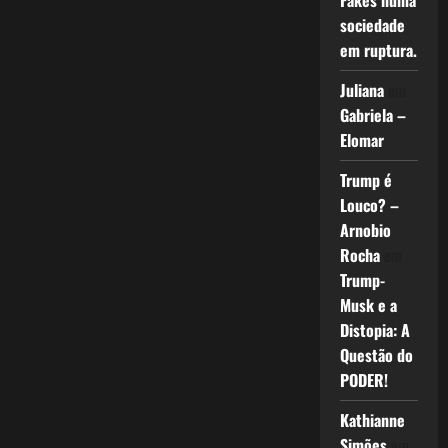
Fakes numa
sociedade
em ruptura.
Juliana
em
Gabriela –
Elomar
Trump é
Louco? –
Arnobio
Rocha
em
Trump-
Musk e a
Distopia: A
Questão do
PODER!
Kathianne
Simões
em