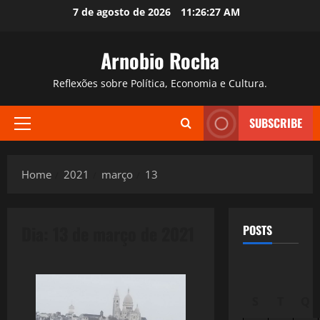
Skip
7 de agosto de 2026
11:26:28 AM
to
content
Arnobio Rocha
Reflexões sobre Política, Economia e Cultura.
SUBSCRIBE
Primary
Menu
Home
2021
março
13
Dia:
13 de março de 2021
POSTS
S
T
Q