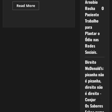
Arnobio
Read
Read More
Rocha
em
O
more
about
Paciente
1830:
Viajar
Trabalho
é
para
Viver.
Plantar o
Ódio nas
Redes
Sociais.
Direito
McDonald’s:
picanha não
é picanha,
direito não
é direito -
Conjur
em
Os Sabores