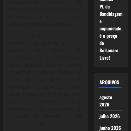
inconsciente coletivo de
PL da
informações gravadas na alma e
Bandidagem
no cérebro de cada um, com
e
toda complexidade humana.
impunidade,
é o preço
De vez em quando me vem à
do
memória as minhas próprias
Bolsonaro
viagens, uma espécie de
Livre!
encantamento e inacreditável
para alguém nascido numa
minúscula cidade do interior do
Ceará, Bela Cruz, ali distante de
ARQUIVOS
Fortaleza, muitas vezes isolada
pelas cheias do rio Acaraú. Meu
agosto
pai era caminhoneiro foi o
2026
incentivador da curiosidade de
julho 2026
conhecer os lugares, sair de
onde estávamos.
junho 2026