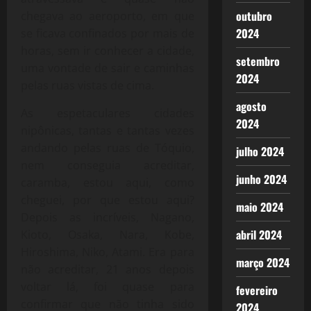
outubro
chegava ao aeroporto, em que
2024
se ficava confinados por mais de
horas, sem ir conhecer a cidade,
setembro
uma vontade de sair e caminhas
2024
pelas ruas vistas de cima.
agosto
As espetaculares cidades
2024
nipônicas, tantas e tantas vezes
andando pelas ruas de Tóquio,
julho 2024
nem conseguia acreditar,
junho 2024
caramba, estou aqui, como
cheguei, por que estou aqui?
maio 2024
Depois as incríveis, Nagano,
abril 2024
Kioto, Osaka, Nara, Kobe,
Hiroshima, Niko, Atami. Era para
março 2024
não acreditar, 21 anos depois
voltar lá, foi quase para
fevereiro
confirmar que não tinha sido
2024