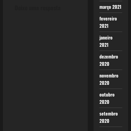
t
março 2021
Deixe uma resposta
n
fevereiro
a
2021
v
janeiro
2021
i
dezembro
g
2020
a
novembro
2020
t
outubro
i
2020
o
setembro
2020
n