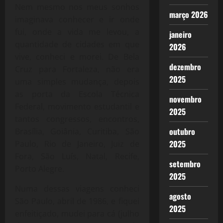
Nem mesmo nos meus sonhos
março 2026
imaginava conhecer e ir onde
fui, onde a vida me levou, a
janeiro
quantidade de cidades em que
2026
vive, conheci e morei. De Bela
dezembro
Cruz para Fortaleza, não era
2025
uma simples mudança, depois
as porta da Escola Técnica
novembro
Federal, movimento estudantil e
2025
tantos congressos, encontros,
outubro
Brasília, Goiânia, Curitiba, São
2025
Paulo, Rio de Janeiro, Juiz de
Fora, São Luís, Natal, Recife,
setembro
Porto Alegre.
2025
Numa dessas viagens conheci
agosto
São Paulo, abril de 1986, e fiquei
2025
enfeitiçado, mudei para cá (julho