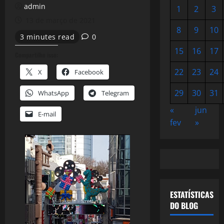
admin
1
2
3
13 de março de 2021
8
9
10
3 minutes read
0
15
16
17
Compartilhe isso:
22
23
24
X
Facebook
29
30
31
WhatsApp
Telegram
«
jun
E-mail
fev
»
ESTATÍSTICAS
DO BLOG