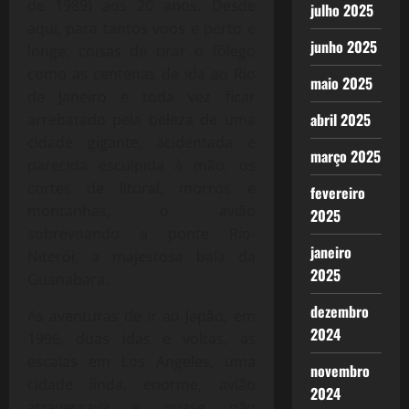
de 1989) aos 20 anos. Desde
julho 2025
aqui, para tantos voos e perto e
junho 2025
longe, coisas de tirar o fôlego
como as centenas de ida ao Rio
maio 2025
de Janeiro e toda vez ficar
abril 2025
arrebatado pela beleza de uma
cidade gigante, acidentada e
março 2025
parecida esculpida à mão, os
cortes de litoral, morros e
fevereiro
montanhas, o avião
2025
sobrevoando a ponte Rio-
janeiro
Niterói, a majestosa baía da
2025
Guanabara.
dezembro
As aventuras de ir ao Japão, em
2024
1996, duas idas e voltas, as
escalas em Los Angeles, uma
novembro
cidade linda, enorme, avião
2024
atravessava e quase não