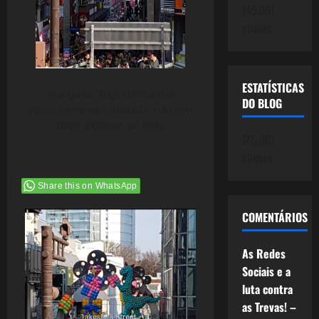
745.061
cliques
ESTATÍSTICAS
Harajuku, Tóquio uma rua
DO BLOG
absolutamente inusitada, não tem
como explicar, só indo.
745.061
cliques
Share this on WhatsApp
COMENTÁRIOS
As Redes
Sociais e a
luta contra
as Trevas! –