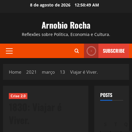
Skip
8 de agosto de 2026
12:50:51 AM
to
content
Arnobio Rocha
Reflexões sobre Política, Economia e Cultura.
SUBSCRIBE
Primary
Menu
Home
2021
março
13
Viajar é Viver.
POSTS
Crise 2.0
1830: Viajar é
Viver.
S
T
Q