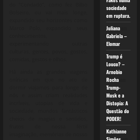
Fakes numa
do “Condado”, como fez Bilbo
sociedade
Bolseiro, ou vai mais longe,
em ruptura.
expandido seu horizontes como
Juliana
em
Marco Polo, expandido seus
Gabriela –
conhecimentos,
Elomar
experimentando outras
culturas, gentes, povos, gostos,
Trump é
comidas, gestos e olhos.
Louco? –
Arnobio
Há ainda as grandes viagens
Rocha
em
oníricas em que no ato de
Trump-
dormir viajamos para longe de
Musk e a
nós e assim criam realidades
Distopia: A
incríveis, utopias de vida e
Questão do
sociedade, mundos fantásticos
PODER!
cheios de magias e sentidos,
frutos de nossa fértil
Kathianne
imaginação, memórias de nosso
Simões
em