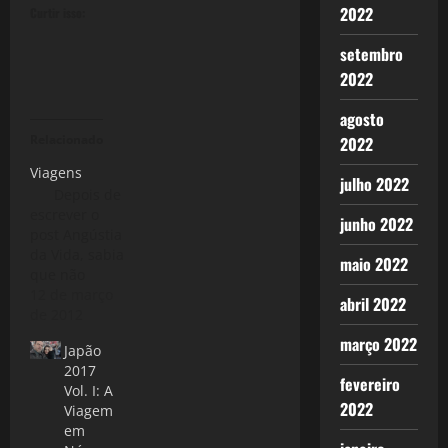
2022
Curtir isso:
setembro
2022
agosto
Relacionado
2022
Viagens
julho 2022
Depois de
escrever o
junho 2022
post Angústia
da Vida, sabia
maio 2022
que não
conseguiria
12 de março
abril 2022
dormir tão
de 2012
cedo, exceto
março 2022
Japão
por cansaço,
2017
coração
fevereiro
Vol. I: A
acelerado,
2022
Viagem
preocupação
em
e ansiedade,