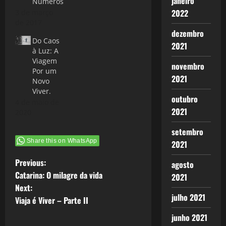
janeiro
Números
tudo isto
2022
3 de março
combinado
de 2017
ao fim de
dezembro
domingo, dar
Do Caos
para
2021
à Luz: A
imaginar o
Viagem
tamanho do
novembro
Por um
desassossego,
2021
Novo
resolvi
Viver.
procura
outubro
4 de maio de
filmes, os
2021
2020
mais leves
possíveis,
setembro
para distrair,
Share this on WhatsApp
2021
não queria…
P
Previous:
agosto
Catarina: O milagre da vida
2021
o
Next:
julho 2021
Viaja é Viver – Parte II
s
junho 2021