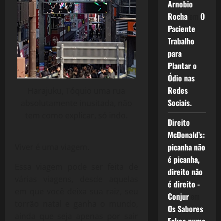
Arnobio
Rocha
em
O
Paciente
Trabalho
para
Plantar o
Ódio nas
Redes
Harajuku, Tóquio uma rua
Sociais.
absolutamente inusitada, não
tem como explicar, só indo.
Direito
McDonald’s:
picanha não
Viver é uma viagem.
é picanha,
Essa viagem pode ser feita de
direito não
várias viagens, desde aquelas
é direito -
em que você deixa sua raiz, seu
Conjur
em
torrão natal e ganha o mundo,
Os Sabores
ainda que seja apenas por sair