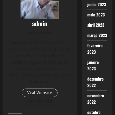
junho 2023
maio 2023
admin
abril 2023
Administrator
março 2023
Nascido em Bela Cruz (Ceará -
fevereiro
Brasil), moro em São Paulo (São
2023
Paulo - Brasil) e Brasília (DF -
janeiro
Brasil) Advogado e Técnico em
2023
Telecomunicações. Autor do
Livro - Crise 2.0: A Taxa de Lucro
dezembro
Reloaded.
2022
Visit Website
novembro
View All Posts
2022
outubro