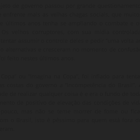
ojeto de governo passou por grande questionamento
 enfrente mais as velhas chagas sociais, que muito
e últimos anos tenha se ampliando o combate e o
 Os velhos corruptores, com sua mídia controlada
entar assumir o controle deles e pedir “uma volta a
mo alternativas e cresceram no momento de confusã
oi feito nestes últimos anos.
opa” ou “Imagina na Copa”, foi inflado para tenta
as costas do governo a “Incompetência do Brasil”. 
de de realizar qualquer coisa é e era o fundo de tod
mento de positivo de elevação das condições de vid
 pouco, mas não se teme morrer de fome ou fica
om o Brasil, isto é péssimo para quem está fora d
deram.