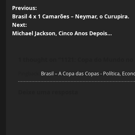
P
Previous:
Brasil 4 x 1 Camarões – Neymar, o Curupira.
o
Next:
s
Michael Jackson, Cinco Anos Depois…
t
n
1 thought on “
1121: Copa do Mundo no 
a
Pingback:
Brasil – A Copa das Copas - Política, Eco
v
Deixe uma resposta
i
g
a