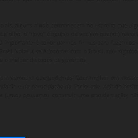
ociais, alguns ainda permanecem na espreita que alg
 de olho, o “novo” discurso de vez em quando resval
O importante é continuarmos firmes para fazermos 
rasil volte a se encontrar com o Brasil, que sigamo
re o melhor de todos os governos.
 nós mesmos o que podemos fazer melhor em nosso
dadania e na participação na Sociedade. Agindo assim
que juntos possamos construir uma grande nação, nã