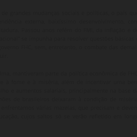
 grandes mudanças sociais e políticas, o país qu
dência externa, baixíssimo desenvolvimento, co
tadura. Passou anos refém do FMI, da inflação e d
acional” se impunha para resolver questões básicas 
o governo FHC, sem, entretanto, o combate das demai
uir.
ilma, mantiveram parte da política econômica de FHC
 à fome e à miséria, além de incentivar uma be
alho e aumentos salariais, principalmente na base d
ões de brasileiros deixaram à condição de miséria
a enfrentamos várias mazelas, que precisam e deve
cação, cujos saltos só se verão refletido em long