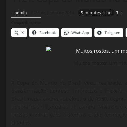
admin
25 de junho de 2014
5 minutes read
1
Compartilhe isso:
X
Facebook
WhatsApp
Telegram
Muitos rostos, um mes
A Copa do Mundo do Brasil virou realidade, 
transformação, confuso, impreciso e inexato
Brasil, nada lembra aqueloutro de 1950, depois
quebra das oligarquias do campo. Vivia-se o e
nossas contradições históricas e (de) formaçã
cidades.