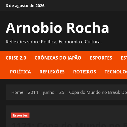
Skip
6 de agosto de 2026
to
content
Arnobio Rocha
Reflexões sobre Política, Economia e Cultura.
CRISE 2.0
CRÔNICAS DO JAPÃO
ESPORTES
ES
POLÍTICA
REFLEXÕES
ROTEIROS
TECNOLO
Home
2014
junho
25
Copa do Mundo no Brasil: D
Esportes
1121: Copa do Mundo no B