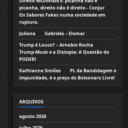
Direito McDonald’s: picanha não é
,
picanha, direito não é direito - Conjur
em
s
Os Sabores Fakes numa sociedade em
s
ruptura.
,
Juliana
em
Gabriela – Elomar
o
Trump é Louco? – Arnobio Rocha
em
o
Trump-Musk e a Distopia: A Questão do
PODER!
r
Kathianne Simões
em
PL da Bandidagem e
A
impunidade, é o preço do Bolsonaro Livre!
a
a
r
ARQUIVOS
o
agosto 2026
julho 2026