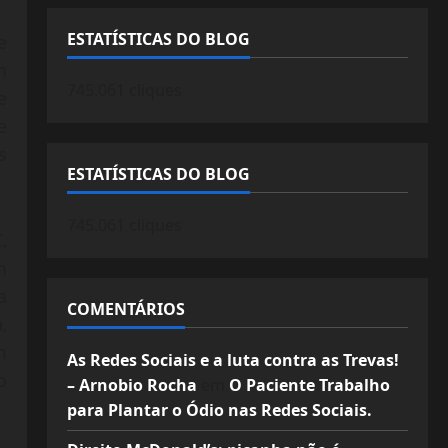
ESTATÍSTICAS DO BLOG
e
m
745.061 cliques
e
e
s
ESTATÍSTICAS DO BLOG
745.061 cliques
,
m
a
COMENTÁRIOS
,
m
As Redes Sociais e a luta contra as Trevas!
o
– Arnobio Rocha
em
O Paciente Trabalho
para Plantar o Ódio nas Redes Sociais.