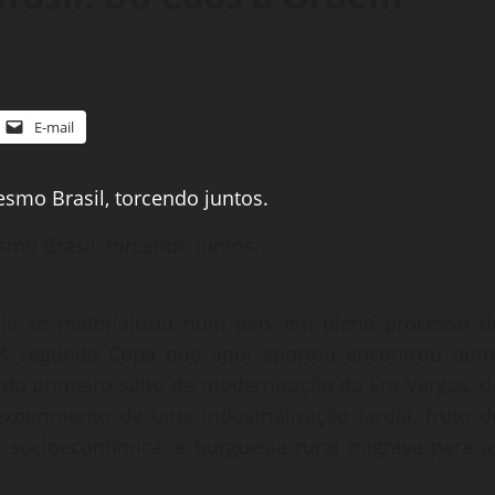
E-mail
mo Brasil, torcendo juntos.
ela se materializou num país em pleno processo d
. A segunda Copa que aqui aportou encontrou outr
 do primeiro salto de modernização da Era Vargas, d
xperimento de uma industrialização tardia, fruto d
o socioeconômica, a burguesia rural migrava para a