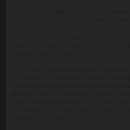
A nova Copa nos pega num segundo momento de
teve até os anos de 1990 uma extrema depen
pequeno período de amplo crescimento sob di
bolsões de extrema miséria, nenhum projeto “n
essenciais. A inflação altíssima foi vencida n
mazelas, a saída foi concentrar mais sem distrib
As políticas pragmáticas dos governos Lula e D
mas deram uma importante virada no combate
sucedida política de criação de postos de trab
pirâmide social. Em menos de doze anos, milh
uma movimentação social é visível, mas aind
ser combatidas, em particular em saúde e edu
prazo, em novas gerações.