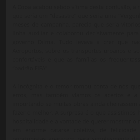
A Copa acabou sebdo vítima desta confusão, a 
que seria um “desastre” que seria uma “Vergon
meses de campanha, parecia que seria vitorio
linha auxiliar e colaborou decisivamente par
governo Dilma. Tudo levava a crer que na
Aeroportos, sobre os transportes urbanos e s
confortáveis e que as famílias os frequentas
“padrão FIFA”.
A incógnita e o temor tomou conta de nós qu
erros, mas também víamos os acertos e a 
importando se muitas obras ainda cheirassem a 
fazer o melhor. A surpresa é o que assistimos h
hospitalidade e a vontade de querer mostrar o
em enorme catarse coletiva, de felicidade,
oportunistas aparecem para simplesmente des