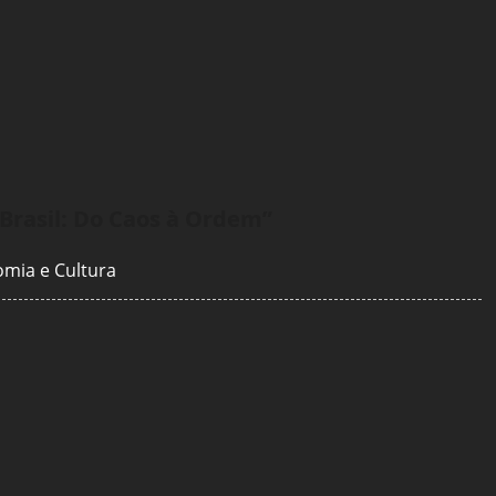
Brasil: Do Caos à Ordem
”
nomia e Cultura