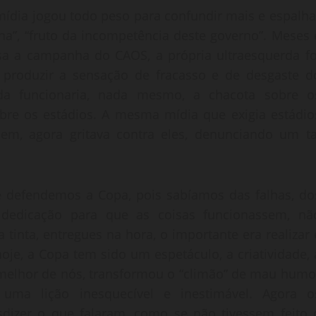
mídia jogou todo peso para confundir mais e espalha
ha”, “fruto da incompetência deste governo”. Meses 
sa a campanha do CAOS, a própria ultraesquerda fo
a produzir a sensação de fracasso e de desgaste d
da funcionaria, nada mesmo, a chacota sobre o
obre os estádios. A mesma mídia que exigia estádio
sem, agora gritava contra eles, denunciando um ta
e defendemos a Copa, pois sabíamos das falhas, do
dedicação para que as coisas funcionassem, nã
tinta, entregues na hora, o importante era realizar 
oje, a Copa tem sido um espetáculo, a criatividade, 
 melhor de nós, transformou o “climão” de mau humo
 uma lição inesquecível e inestimável. Agora o
dizer o que falaram, como se não tivessem feito 