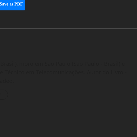
Save as PDF
Brasil), moro em São Paulo (São Paulo - Brasil) e
o e Técnico em Telecomunicações. Autor do Livro -
oaded.
s