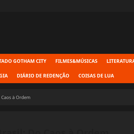
TADO GOTHAM CITY
FILMES&MÚSICAS
LITERATUR
GIA
DIÁRIO DE REDENÇÃO
COISAS DE LUA
o Caos à Ordem
rasil: Do Caos à Ordem