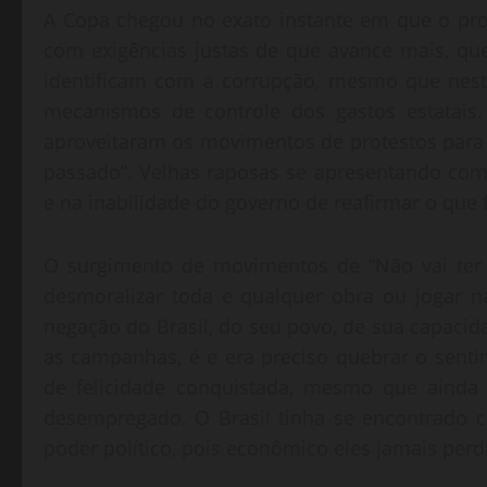
A Copa chegou no exato instante em que o pr
com exigências justas de que avance mais, que
identificam com a corrupção, mesmo que nest
mecanismos de controle dos gastos estatais.
aproveitaram os movimentos de protestos para t
passado”. Velhas raposas se apresentando co
e na inabilidade do governo de reafirmar o que f
O surgimento de movimentos de “Não vai ter C
desmoralizar toda e qualquer obra ou jogar n
negação do Brasil, do seu povo, de sua capacida
as campanhas, é e era preciso quebrar o senti
de felicidade conquistada, mesmo que ainda
desempregado. O Brasil tinha se encontrado c
poder político, pois econômico eles jamais per