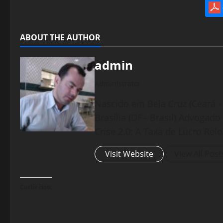
ABOUT THE AUTHOR
admin
Administrator
Nascido em Bela Cruz (Ceará - 
Brasília (DF - Brasil) Advogad
Crise 2.0: A Taxa de Lucro Rel
Visit Website
View All Post
Curtir isso: