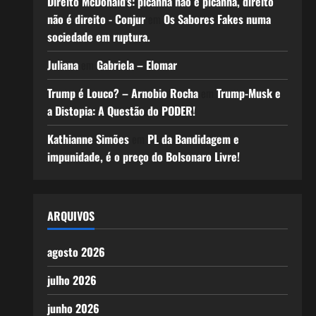
Direito McDonald’s: picanha não é picanha, direito
não é direito - Conjur
em
Os Sabores Fakes numa
sociedade em ruptura.
Juliana
em
Gabriela – Elomar
Trump é Louco? – Arnobio Rocha
em
Trump-Musk e
a Distopia: A Questão do PODER!
Kathianne Simões
em
PL da Bandidagem e
impunidade, é o preço do Bolsonaro Livre!
ARQUIVOS
agosto 2026
julho 2026
junho 2026