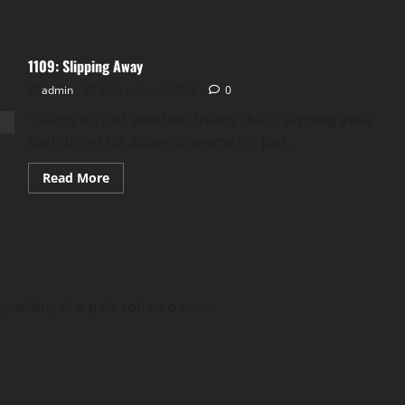
1109: Slipping Away
admin
6 de junho de 2014
0
“Guess it’s just another dream That’s slipping away
Each time I fall asleep It seems I’m just...
Read
Read More
more
about
1109:
Slipping
Away
cido, ali o país sofreu o seu...