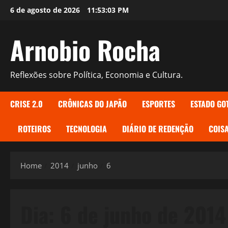
Skip
6 de agosto de 2026
11:53:04 PM
to
content
Arnobio Rocha
Reflexões sobre Política, Economia e Cultura.
CRISE 2.0
CRÔNICAS DO JAPÃO
ESPORTES
ESTADO GO
ROTEIROS
TECNOLOGIA
DIÁRIO DE REDENÇÃO
COISA
Home
2014
junho
6
Dia:
6 de junho de 2014