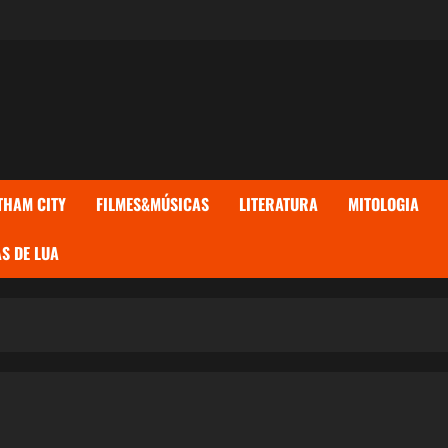
THAM CITY
FILMES&MÚSICAS
LITERATURA
MITOLOGIA
S DE LUA