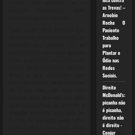
luta contra
acesso aos estádios, e o
as Trevas! –
estádios funcionando bem
Arnobio
acima dos que se esperava.
Rocha
em
O
Todo aquele clima sombrio que
Paciente
apontavam para a realização do
Trabalho
mundial, aos poucos foi se
para
transformado em uma grande
Plantar o
festa, as pessoas, os povos e as
Ódio nas
gentes se encontraram aqui no
Redes
Brasil, o país acolhedor, que
Sociais.
gosta de receber, de se misturar
Direito
de tratar bem aos que nos
McDonald’s:
visitam, mais uma vez dão uma
picanha não
lição maravilhosa de carinho e
é picanha,
atenção a todos, uma aula ao
direito não
mundo de que aqui, pode faltar
é direito -
(e falta) muita coisa, mas sobra
Conjur
em