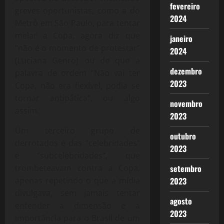
fevereiro
greves oportunistas, como a do
2024
Metrô em São Paulo, para tentar
melar a Copa, agora diz que
janeiro
“não é o momento de protestar”
2024
(Luciana Genro) ou de que a
dezembro
palavra de ordem “Não vai ter
2023
Copa, não era flexível, podia se
tornar antipática”, ou algo
novembro
assim.
2023
Um terceiro grupo de
outubro
derrotados é das “celebridades”
2023
e “subcelebridades”, que
trombeteavam contra a Copa,
setembro
apenas repetindo o que a mídia
2023
divulgava, sem jamais tentar
agosto
entender a dimensão e a
2023
importância para o Brasil de um