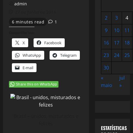
admin
27 de junho de 2014
2
3
4
6 minutes read
1
9
10
11
Compartilhe isso:
16
17
18
X
Facebook
23
24
25
WhatsApp
Telegram
30
E-mail
«
jul
maio
»
Share this on WhatsApp
Brasil – unidos, misturados e
felizes
ESTATÍSTICAS