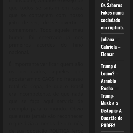
criatividade, vontade e desejo de
Os Sabores
que todos se sintam em casa,
Fakes numa
que se contagiem com nosso
sociedade
jeito de ser, de se divertir e
em ruptura.
comemorar. Todo aquele mau
humor foi enterrado já nos
Juliana
em
primeiros acordes do hino
Gabriela –
nacional.
Elomar
É importante verificar quem são
Trump é
os derrotados, aqueles que
Louco? –
apostaram no CAOS, no fracasso
Arnobio
total da Copa, de que o Brasil
Rocha
em
era incompetente, de que nada
Trump-
que se faça aqui serviria de
Musk e a
exemplo para o mundo. Óbvio
Distopia: A
que estes jamais vão reconhecer
Questão do
o que dizia a menos de um mês,
PODER!
de sua oposição POLÍTICA feroz