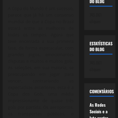
DO BLOG
A Copa do Mundo é um sucesso,
745.061
parece que já há um consenso
cliques
mundial de que a Copa no Brasil
estará entre as melhores de
todos os tempos. Agora que
teve encerrada a sua primeira
ESTATÍSTICAS
fase, de forma espetacular, com
DO BLOG
grandes jogos, emocionantes
disputas e muitos e muitos gols.
745.061
As seleções, em sua maioria, se
cliques
preocupando em jogar para
vencer, contrariando as
expectativas anteriores, esta é a
COMENTÁRIOS
Copa dos Gols, uma média
impressionante de quase três
As Redes
gols por partida. Os aeroportos,
Sociais e a
os transportes públicos, o