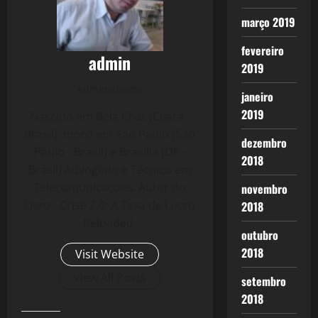
março 2019
fevereiro
admin
2019
Administrator
janeiro
2019
Nascido em Bela Cruz (Ceará -
Brasil), moro em São Paulo (São
dezembro
Paulo - Brasil) e Brasília (DF -
2018
Brasil) Advogado e Técnico em
Telecomunicações. Autor do
novembro
Livro - Crise 2.0: A Taxa de Lucro
2018
Reloaded.
outubro
2018
Visit Website
View All Posts
setembro
2018