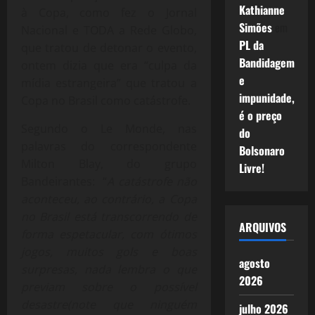
Kathianne
à Copa, como fez o Jornal
Simões
em
Nacional e TODA a Rede Globo,
PL da
que tratou de detonar o evento,
Bandidagem
ontem dizia que era “culpa da
e
mídia estrangeira” que tratou a
impunidade,
Copa no Brasil como catástrofe.
é o preço
Segundo o Le Monde, nas
do
palavras do correspondente
Bolsonaro
Milton Blay, do grupo
Livre!
Bandeirantes: “
A catástrofe não
aconteceu, ao contrário, a Copa
no Brasil está transcorrendo de
ARQUIVOS
forma espetacular, com ótimos
jogos, muitos gols e boas
agosto
surpresas, nada lembra o que
2026
previam sobre o possível
desastre(note que ninguém
julho 2026