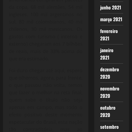
da copa, 68 mil alemães, 54 mil
junho 2021
ingleses. 100 mil argentinos no
março 2021
sul, 80 mil colombianos, 40 mil
chilenos, 30 mil mexicanos. Os
fevereiro
gastos com turismo ( interno e
2021
externo) chegaram aos 7 bilhões
janeiro
de reais, mais de 33% acima do
2021
que era estimado.
dezembro
Foi duro chegar até aqui, espero
2020
que olhemos, agora, para frente,
o que passou não volta, temos
novembro
que fazer o melhor na reta final,
2020
quem sabe o título não seja
apenas em campo, mas todo o
outubro
efeito positivo deste momento
2020
espetacular do Brasil, esta nação
setembro
tão contraditória, mas ao