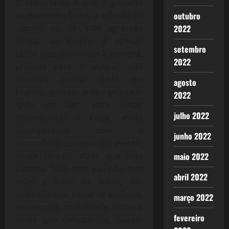
O importante é que o governo
se mantenha firme, a inflexão de
outubro
“apoio” ou de “não agressão
2022
direta” ao evento, é apenas
setembro
tática, eles continuam à espreita,
2022
prontos para o ataque, não
deixarão passar nada em
agosto
branco, querem e vão procurar
2022
“pelo em ovo”, para tentar
julho 2022
desmoralizar a Copa, estão
desesperados com o
junho 2022
estrondoso sucesso do evento,
agora tentam dizer que este
maio 2022
sucesso “não tem pai, não tem
abril 2022
mãe” é fruto do acaso, das
coincidências, como se estádios,
março 2022
aeroportos, mobilidade urbana(
fevereiro
ainda que deficitários), caíram