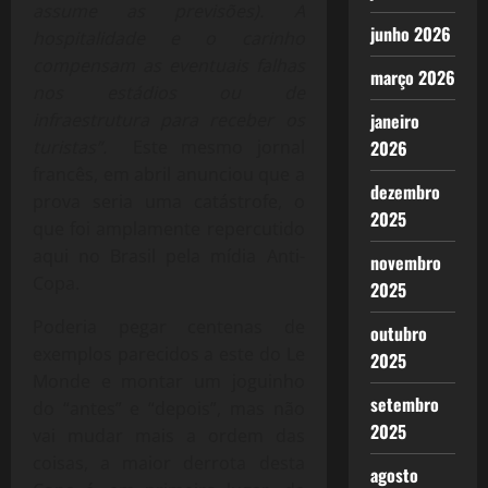
assume as previsões). A
junho 2026
hospitalidade e o carinho
compensam as eventuais falhas
março 2026
nos estádios ou de
infraestrutura para receber os
janeiro
turistas”.
Este mesmo jornal
2026
francês, em abril anunciou que a
dezembro
prova seria uma catástrofe, o
2025
que foi amplamente repercutido
aqui no Brasil pela mídia Anti-
novembro
Copa.
2025
Poderia pegar centenas de
outubro
exemplos parecidos a este do Le
2025
Monde e montar um joguinho
setembro
do “antes” e “depois”, mas não
2025
vai mudar mais a ordem das
coisas, a maior derrota desta
agosto