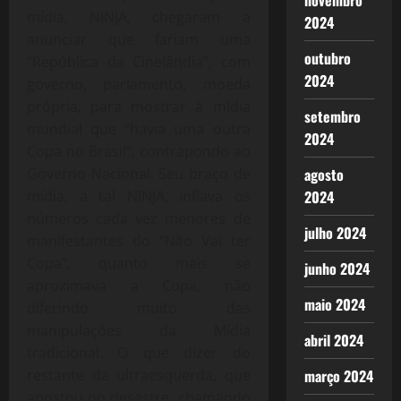
novembro
mídia, NINJA, chegaram a
2024
anunciar que fariam uma
outubro
“República da Cinelândia”, com
2024
governo, parlamento, moeda
própria, para mostrar à mídia
setembro
mundial que “havia uma outra
2024
Copa no Brasil”, contrapondo ao
Governo Nacional. Seu braço de
agosto
mídia, a tal NINJA, inflava os
2024
números cada vez menores de
julho 2024
manifestantes do “Não Vai ter
Copa”, quanto mais se
junho 2024
aproximava a Copa, não
maio 2024
diferindo muito das
manipulações da Mídia
abril 2024
tradicional. O que dizer do
restante da ultraesquerda, que
março 2024
apostou no desastre, chamando