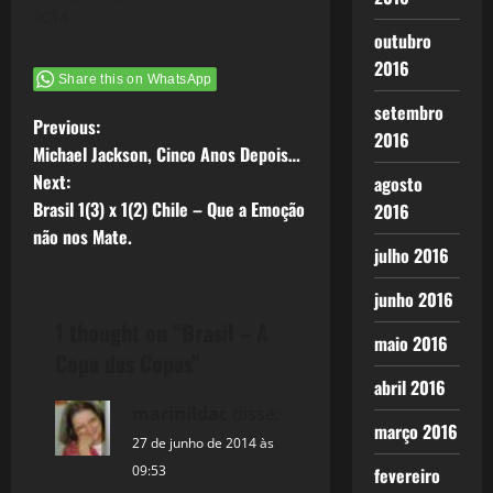
2014
outubro
2016
Share this on WhatsApp
setembro
P
Previous:
2016
Michael Jackson, Cinco Anos Depois…
o
Next:
agosto
Brasil 1(3) x 1(2) Chile – Que a Emoção
2016
s
não nos Mate.
julho 2016
t
junho 2016
n
1 thought on “
Brasil – A
maio 2016
a
Copa das Copas
”
abril 2016
v
marinildac
disse:
março 2016
i
27 de junho de 2014 às
09:53
fevereiro