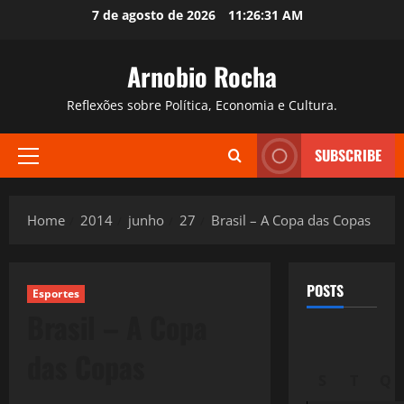
Skip
7 de agosto de 2026
11:26:32 AM
to
content
Arnobio Rocha
Reflexões sobre Política, Economia e Cultura.
SUBSCRIBE
Primary
Menu
Home
2014
junho
27
Brasil – A Copa das Copas
POSTS
Esportes
Brasil – A Copa
das Copas
S
T
Q