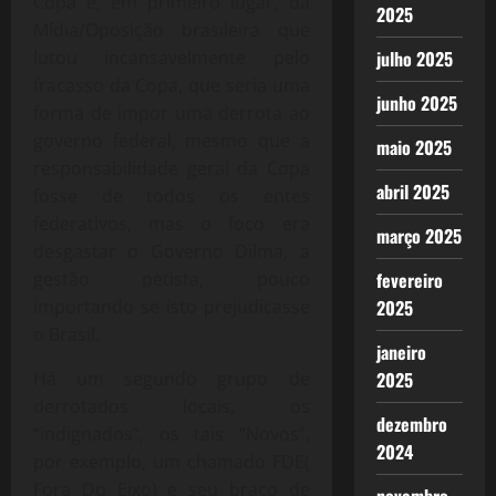
Copa é, em primeiro lugar, da
2025
Mídia/Oposição brasileira que
lutou incansavelmente pelo
julho 2025
fracasso da Copa, que seria uma
junho 2025
forma de impor uma derrota ao
governo federal, mesmo que a
maio 2025
responsabilidade geral da Copa
abril 2025
fosse de todos os entes
federativos, mas o foco era
março 2025
desgastar o Governo Dilma, a
gestão petista, pouco
fevereiro
importando se isto prejudicasse
2025
o Brasil.
janeiro
Há um segundo grupo de
2025
derrotados locais, os
dezembro
“indignados”, os tais “Novos”,
2024
por exemplo, um chamado FDE(
Fora Do Eixo) e seu braço de