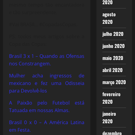
2020
mesmo tempo tão encantadora
e tão surpreendente.
agosto
2020
#Vai BRASIl… #CopadasCopas.
julho 2020
PS: todos meus artigos sobre a
Copa das Copas:
junho 2020
Brasil 3 x 1 – Quando as Ofensas
maio 2020
nos Constrangem.
abril 2020
Mulher acha ingressos de
março 2020
mexicano e fez uma Odisseia
para Devolvê-los
fevereiro
2020
A Paixão pelo Futebol está
Tatuada em nossas Almas.
janeiro
2020
Brasil 0 x 0 – A América Latina
em Festa.
dezembro