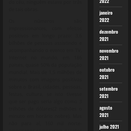
2022
do céu, ninguém estava por trás
de tais obras.
janeiro
2022
Os números são
impressionantes, com efeitos
dezembro
positivos em longo prazo: 3,6
2021
bilhões de pessoas assistindo e
acompanhando o evento em TV,
novembro
Internet no mundo, em 186
2021
países, quase 50% da população
outubro
mundial. Mais de 1,5 milhões de
2021
minutos com imagens positivas
sobre o Brasil, cidades, pessoas,
setembro
festas, cultura, se isto tivesse
2021
que ser pago seria algo como 3
agosto
trilhões de dólares(2 milhões o
2021
minuto em horário nobre). Mas
não para aí, 160 mil norte-
julho 2021
americanos compraram pacotes