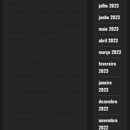
evento desta magnitude.
julho 2023
Quantos e quantos programas
junho 2023
de TV, ou posts nas “Redes
Sociais” destes indignados
maio 2023
seletivos, reclamando de
corrupção, desinformando
abril 2023
sobre os custos e gastos com a
março 2023
Copa ou amplificando as
mentiras mais absurdas, sem o
fevereiro
mínimo esforço de checar a
2023
veracidade do que divulgavam,
janeiro
mas nenhum deles recusou a
2023
fazer propaganda ou receber
convites para irem aos estádios,
dezembro
mesmo que fosse para
2022
esculhambar, por exemplo, a
Presidenta do Brasil.
novembro
2022