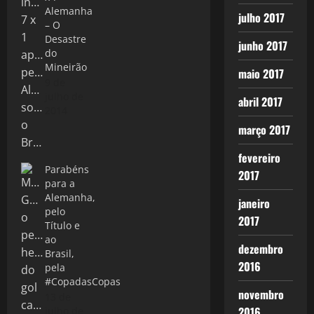
Alemanha
julho 2017
– O
Desastre
junho 2017
do
Mineirão
maio 2017
9 de
julho de
abril 2017
2014
março 2017
fevereiro
Parabéns
2017
para a
Alemanha,
janeiro
pelo
2017
Título e
ao
dezembro
Brasil,
2016
pela
#CopadasCopas
novembro
13 de
2016
julho de