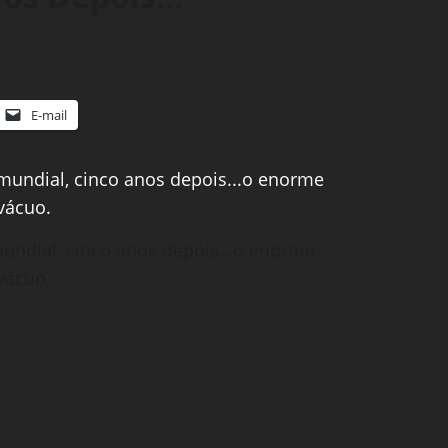
E-mail
mundial, cinco anos depois…o enorme
vácuo.