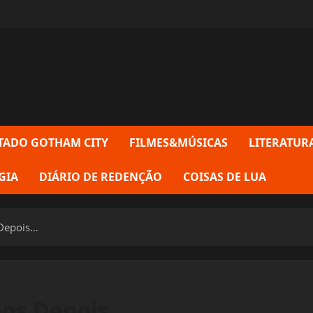
TADO GOTHAM CITY
FILMES&MÚSICAS
LITERATUR
GIA
DIÁRIO DE REDENÇÃO
COISAS DE LUA
 Depois…
nos Depois…