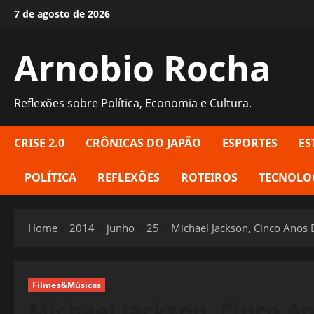
Skip
7 de agosto de 2026
to
content
Arnobio Rocha
Reflexões sobre Política, Economia e Cultura.
CRISE 2.0
CRÔNICAS DO JAPÃO
ESPORTES
ES
POLÍTICA
REFLEXÕES
ROTEIROS
TECNOLO
Home
2014
junho
25
Michael Jackson, Cinco Anos
Filmes&Músicas
Michael Jackson, Cinco A