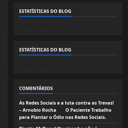
ESTATÍSTICAS DO BLOG
745.061 cliques
e
.
ESTATÍSTICAS DO BLOG
a
e
745.061 cliques
,
COMENTÁRIOS
e
a
As Redes Sociais e a luta contra as Trevas!
e
– Arnobio Rocha
em
O Paciente Trabalho
para Plantar o Ódio nas Redes Sociais.