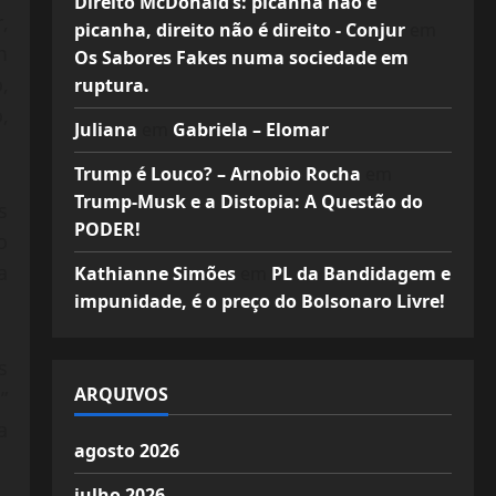
Direito McDonald’s: picanha não é
,
picanha, direito não é direito - Conjur
em
m
Os Sabores Fakes numa sociedade em
,
ruptura.
,
Juliana
em
Gabriela – Elomar
Trump é Louco? – Arnobio Rocha
em
Trump-Musk e a Distopia: A Questão do
s
PODER!
o
a
Kathianne Simões
em
PL da Bandidagem e
impunidade, é o preço do Bolsonaro Livre!
s
ARQUIVOS
”
a
agosto 2026
julho 2026