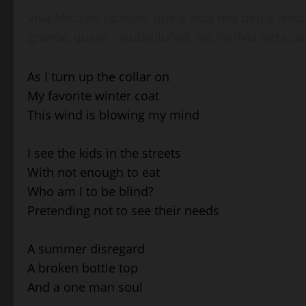
Viva Michael Jackson, que a vida nos deu e le
grande, quase insubstituível. Na incrível letra d
As I turn up the collar on
My favorite winter coat
This wind is blowing my mind
I see the kids in the streets
With not enough to eat
Who am I to be blind?
Pretending not to see their needs
A summer disregard
A broken bottle top
And a one man soul