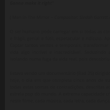
Gonna make it right”
( Man in The Mirror –
Compositor: Siedah Garrett 
O ser humano pode carregar em si todas as cont
e frágil, genial e fútil, espetacular e ridículo
Captar tantos ventos e temporais, transformar 
vida algo incrível e inacreditável. Seduzind
isolando numa fuga da vida real, pois descobriu
Estava vendo um documentário (Bad 25) dirigido
hoje, o dia em que completa cinco anos de su
todas estas somas de contradições, descritas a
estrela pop do mundo. A extrema capacidade cri
neste filme, cada música, cada letra, cada dança