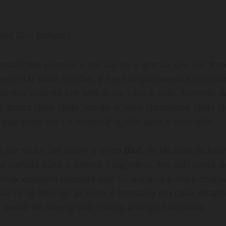
And Glen Ballard.)
radições possíveis, ser vários e apenas um, ser fort
. Apresentar para milhões e ser completamente sozinho
tantos vetores em arte pura, rara e sutil, fazendo d
o a todos com suas ideias e seus conceitos, mas s
 que viveu para o imaginário, não para o concreto.
 por Spike Lee sobre o disco
Bad
, de Michael Jackson
a partida para o eterno imaginário, me dei conta d
cima, estavam naquele que foi a maior e mais criativ
ativa de Michael Jackson é retratada em cada detalh
, passo de coreografia, roupa, arranjo, harmonia.