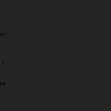
NGE!
!)
ge)