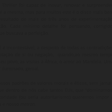
hriller foi capaz de inovar, renovar e surpreender
foi a mesma, mas para muitos este é o disco mais be
 resultado de mais de três anos de experimentação
ação. Cada mínimo detalhe foi pensando, corrigido
que buscava a perfeição.
é incontestável, a despeito de todas as contradiçõe
aceitação de si ou negação, quando,ao mesmo temp
eu povo, as visitas à África, o amor ao Mandela. Um
iluminado, genial.
ossos padrões de valores morais e éticos, sem jamai
 dentro de nós cabe tantos EUs, que “dominamos
toridade (ou seria autoritarismo) queremos impor 
s e nosso
metron.