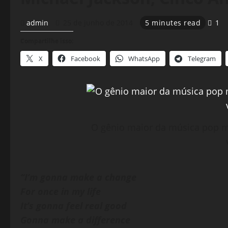
admin
25 de junho de 2014
5 minutes read
1
Compartilhe isso:
X
Facebook
WhatsApp
Telegram
O gênio maior da música pop 
“I’m gonna make a change
For once in my life
It’s gonna feel real good
Gonna make a difference