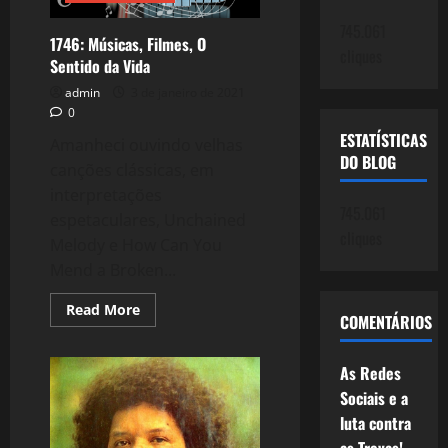
e
a
745.061
alegria!
1746: Músicas, Filmes, O
cliques
Sentido da Vida
admin
3 de janeiro de 2021
0
ESTATÍSTICAS
Amanheci ouvindo velhas
DO BLOG
canções clássicas, em
interpretações
745.061
espetaculares, Unchained
cliques
Melody e How Can You
Mend a Broken...
Read
Read More
COMENTÁRIOS
more
about
1746:
Músicas,
As Redes
Filmes,
O
Sociais e a
Sentido
luta contra
da
Vida