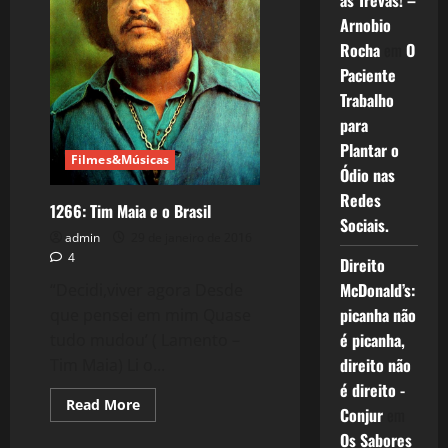
as Trevas! –
Arnobio
Rocha
em
O
Paciente
Trabalho
para
Plantar o
Filmes&Músicas
Ódio nas
Redes
1266: Tim Maia e o Brasil
Sociais.
admin
29 de janeiro de 2016
4
Direito
McDonald’s:
“Decidi,viver agora Desde
picanha não
que pensei em mim Quase
é picanha,
tudo mudou’ ( Lamento –
direito não
Tim Maia) Li o...
é direito -
Read
Read More
Conjur
em
more
Filmes&Músicas
about
Os Sabores
1266: