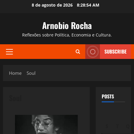
Skip
8 de agosto de 2026
8:28:55 AM
to
content
Arnobio Rocha
Reflexões sobre Política, Economia e Cultura.
SUBSCRIBE
Primary
Menu
Home
Soul
Soul
POSTS
S
T
Q