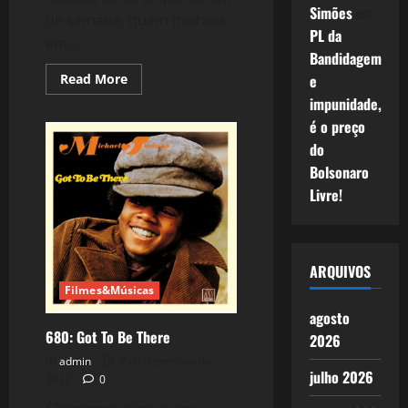
Simões
em
de semana, quem morava
PL da
em...
Bandidagem
Read
e
Read More
more
impunidade,
about
801:
é o preço
Quem
Curtia
do
o
Black?
Bolsonaro
O
Livre!
Break?
ARQUIVOS
Filmes&Músicas
agosto
680: Got To Be There
2026
admin
7 de dezembro de
julho 2026
2012
0