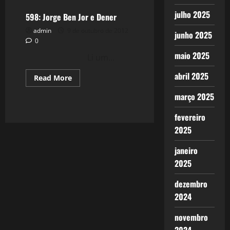
Que
Maravilha
julho 2025
–
598: Jorge Ben Jor e Dener
Toquinho
admin
9 de outubro de 2012
junho 2025
0
maio 2025
Li um...
abril 2025
Read
Read More
more
about
março 2025
598:
Jorge
Ben
fevereiro
Jor
e
2025
Dener
janeiro
2025
dezembro
2024
novembro