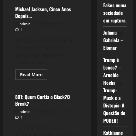
Tim
Fakes numa
Maia
Michael Jackson, Cinco Anos
sociedade
e
Depois…
o
em ruptura.
Brasil
admin
25 de junho de 2014
1
Juliana
em
Gabriela –
“I’m gonna make a change
Elomar
For once in my life It’s
gonna feel real good
Trump é
Gonna make...
Louco? –
Arnobio
Read
Read More
more
Filmes&Músicas
Rocha
em
about
Michael
Trump-
Jackson,
Cinco
801: Quem Curtia o Black?O
Musk e a
Anos
Break?
Depois…
Distopia: A
admin
5 de abril de 2013
Questão do
1
PODER!
Hoje é sexta, dia de
Kathianne
Música, lembrei que no fim