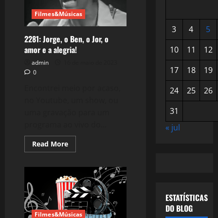
Filmes&Músicas
3
4
5
2281: Jorge, o Ben, o Jor, o
amor e a alegria!
10
11
12
admin
16 de maio de 2023
17
18
19
0
Encontrei meio por acaso,
24
25
26
no Youtube, um show, ou
31
uma gravação para um
programa ao vivo do...
« jul
Read
Read More
more
about
2281:
Jorge,
o
Ben,
o
ESTATÍSTICAS
Jor,
o
DO BLOG
amor
Filmes&Músicas