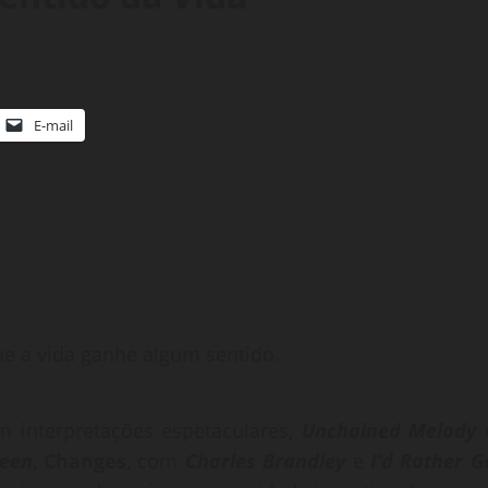
E-mail
ue a vida ganhe algum sentido.
m interpretações espetaculares,
Unchained Melody
reen
,
Changes
, com
Charles Brandley
e
I’d Rather G