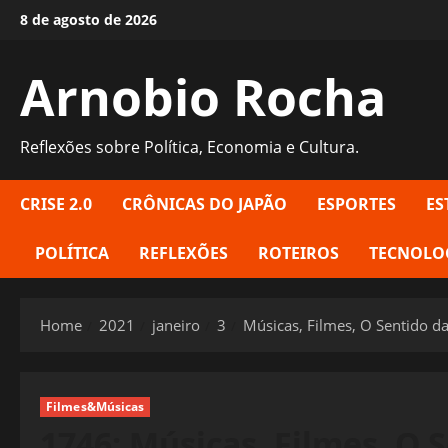
Skip
8 de agosto de 2026
to
content
Arnobio Rocha
Reflexões sobre Política, Economia e Cultura.
CRISE 2.0
CRÔNICAS DO JAPÃO
ESPORTES
ES
POLÍTICA
REFLEXÕES
ROTEIROS
TECNOLO
Home
2021
janeiro
3
Músicas, Filmes, O Sentido da
Filmes&Músicas
1746: Músicas, Filmes, O 