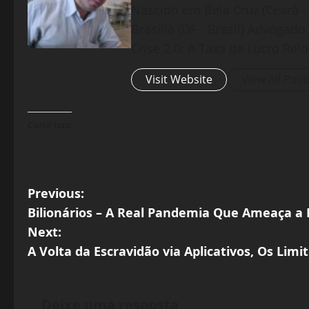
Nascido em Bela Cruz (Ceará - 
Brasília (DF - Brasil) Advogad
Crise 2.0: A Taxa de Lucro Rel
Visit Website
View All Post
Curtir isso:
P
Previous:
Bilionários – A Real Pandemia Que Ameaça 
o
Next:
s
A Volta da Escravidão via Aplicativos, Os Limi
t
Deixe uma resposta