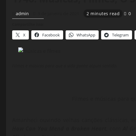
admin
3 de janeiro de 2021
2 minutes read
0
Compartilhe isso:
X
Facebook
WhatsApp
Telegram
Filmes e músicas para que a vida ganhe algum sentido.
Filmes e músicas para q
Amanheci ouvindo velhas canções clássicas, e
How Can You Mend a Broken Heart
, com
Al G