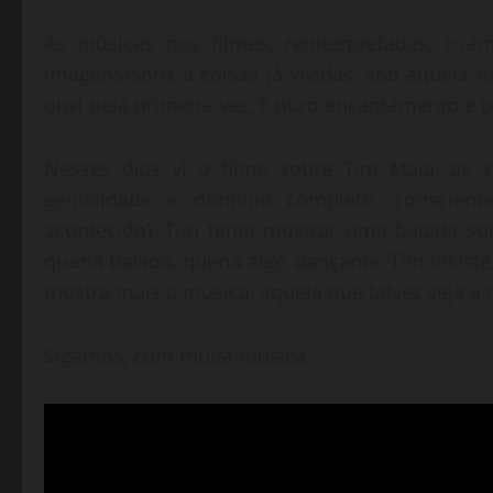
As músicas nos filmes, reinterpretadas, cr
imagens/sons a coisas já vividas, sob aquela
ouvi pela primeira vez, É puro encantamento e p
Nesses dias vi o filme sobre Tim Maia, as s
genialidade e domínio completo, conscien
acontecido), Tim tenta mostrar uma balada so
queria balada, queria algo dançante, Tim insis
mostra mais a música, aquela que talvez seja a
Sigamos, com muita música.