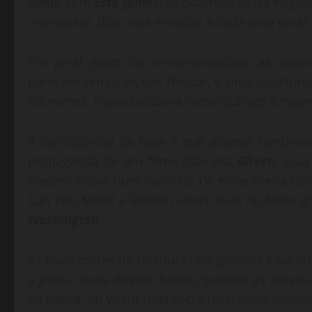
Blind,
com
Etta James
, as potentes vozes negras
improvisar, dão mais emoção a cada uma delas
Em geral gosto de reinterpretações, as leitu
parecem renascer, um frescor, é uma oportun
diferentes, o que colabora nesse diálogo funda
A coincidência de hoje é que acordei lembra
propaganda de um filme (não era
Ghost
), ess
mesmo show, num canal de TV, ele enfileira dois
Can You Mend a Broken Heart, ouvi no filme gr
Washington
.
As boas fontes de releituras de grandes e surp
a gostar mais desses filmes, quando as música
da trama, ou viram referência/reverência musica