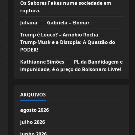
Os Sabores Fakes numa sociedade em
ruptura.
s
s
Juliana
em
Gabriela – Elomar
Trump é Louco? – Arnobio Rocha
em
Trump-Musk e a Distopia: A Questão do
a
PODER!
a
Kathianne Simões
em
PL da Bandidagem e
o
impunidade, é o preço do Bolsonaro Livre!
o
ARQUIVOS
agosto 2026
julho 2026
junho 2026