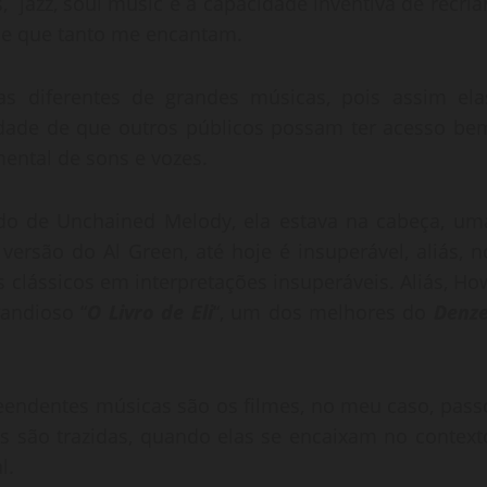
, jazz, soul music e a capacidade inventiva de recriar
 e que tanto me encantam.
ras diferentes de grandes músicas, pois assim ela
idade de que outros públicos possam ter acesso be
mental de sons e vozes.
ndo de Unchained Melody, ela estava na cabeça, um
a versão do Al Green, até hoje é insuperável, aliás, n
 clássicos em interpretações insuperáveis. Aliás, Ho
andioso “
O Livro de Eli
“, um dos melhores do
Denze
reendentes músicas são os filmes, no meu caso, pass
s são trazidas, quando elas se encaixam no context
l.