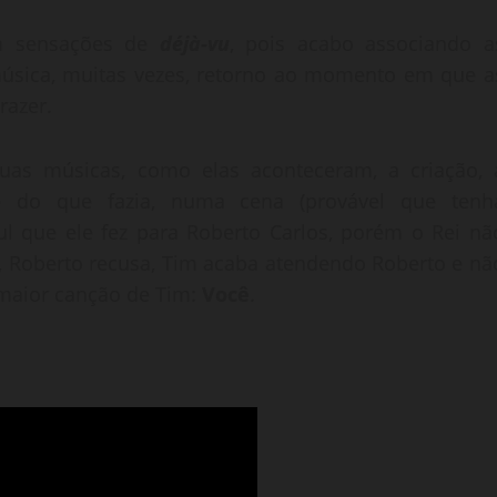
iam sensações de
déjà-vu
, pois acabo associando a
 música, muitas vezes, retorno ao momento em que a
razer.
uas músicas, como elas aconteceram, a criação, 
te do que fazia, numa cena (provável que tenh
ul que ele fez para Roberto Carlos, porém o Rei nã
te, Roberto recusa, Tim acaba atendendo Roberto e nã
 maior canção de Tim:
Você
.