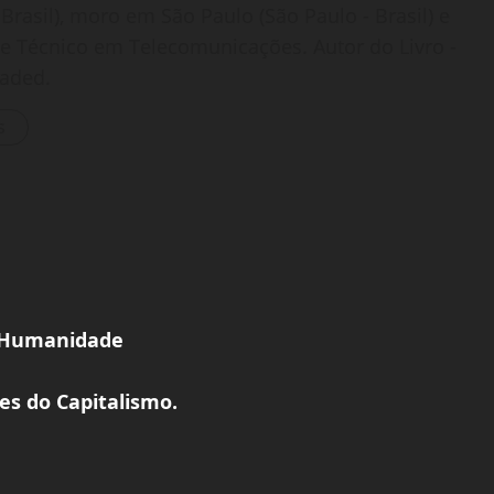
Brasil), moro em São Paulo (São Paulo - Brasil) e
o e Técnico em Telecomunicações. Autor do Livro -
oaded.
s
a Humanidade
tes do Capitalismo.