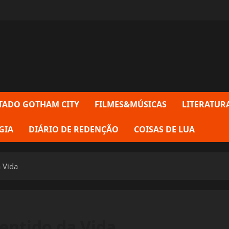
TADO GOTHAM CITY
FILMES&MÚSICAS
LITERATUR
GIA
DIÁRIO DE REDENÇÃO
COISAS DE LUA
 Vida
Sentido da Vida