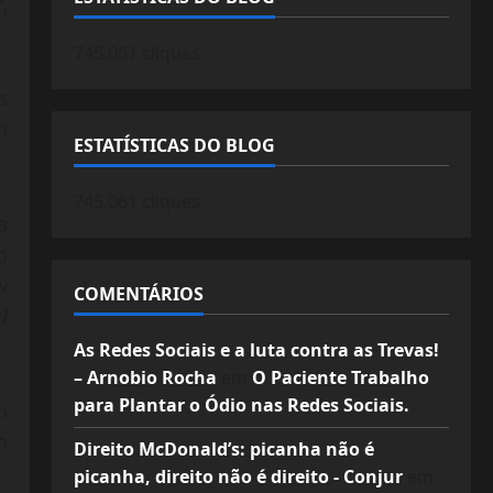
,
745.061 cliques
s
m
ESTATÍSTICAS DO BLOG
745.061 cliques
a
o
w
COMENTÁRIOS
l
As Redes Sociais e a luta contra as Trevas!
– Arnobio Rocha
em
O Paciente Trabalho
para Plantar o Ódio nas Redes Sociais.
o
o
Direito McDonald’s: picanha não é
picanha, direito não é direito - Conjur
em