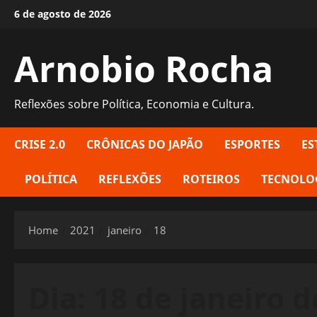
Skip
6 de agosto de 2026
to
content
Arnobio Rocha
Reflexões sobre Política, Economia e Cultura.
CRISE 2.0
CRÔNICAS DO JAPÃO
ESPORTES
ES
POLÍTICA
REFLEXÕES
ROTEIROS
TECNOLO
Home
2021
janeiro
18
Dia:
18 de janeiro d