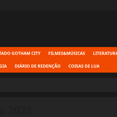
TADO GOTHAM CITY
FILMES&MÚSICAS
LITERATUR
GIA
DIÁRIO DE REDENÇÃO
COISAS DE LUA
e 2021