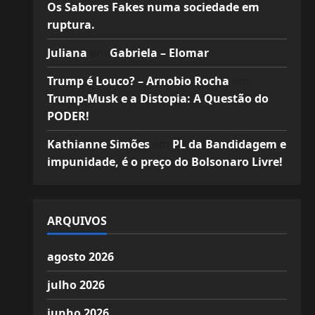
Os Sabores Fakes numa sociedade em
ruptura.
Juliana
em
Gabriela – Elomar
Trump é Louco? – Arnobio Rocha
em
Trump-Musk e a Distopia: A Questão do
PODER!
Kathianne Simões
em
PL da Bandidagem e
impunidade, é o preço do Bolsonaro Livre!
ARQUIVOS
agosto 2026
julho 2026
junho 2026