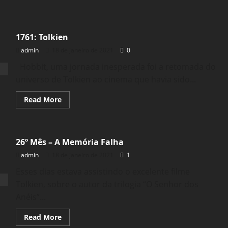
1761: Tolkien
admin
18 de janeiro de 2021
0
Hobbit, uma jornada inesperada foi a retomada do
universo de Tolkien ao cinema que havia sido...
Read
Read More
more
about
1761:
Tolkien
26º Mês – A Memória Falha
admin
18 de janeiro de 2021
1
Esses dias estava assistindo o excelente filme
Tolkien, sobre o autor da trilogia “O Senhor dos
Anéis”...
Read
Read More
more