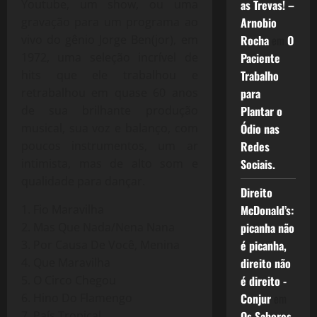
Youtube, um show, ou uma
as Trevas! –
gravação para um programa ao
Arnobio
vivo do gênio Jorge Ben(jor), em
Rocha
em
O
1972, uma seleção incrível de
Paciente
hits que ele trabalhou e
Trabalho
retrabalhou em quase 60 anos
para
de sua brilhante produção
Plantar o
musical, sua voz e balanço, com
Ódio nas
poucos instrumentos, um ar
Redes
intimista, mas de alto som e
Sociais.
qualidade para dançar.
Direito
1. Fio Maravilha
McDonald’s:
2. Mas Que Nada/Nena Nana
picanha não
3. Por Causa De Você, Menina
é picanha,
4. Que Maravilha
direito não
5. O Circo Chegou
é direito -
6. Hino Do Flamengo
Conjur
em
7. País Tropical
Os Sabores