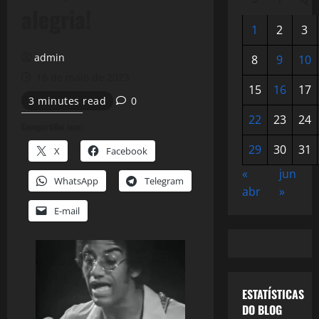
alegria!
1
2
3
admin
8
9
10
16 de maio de 2023
15
16
17
3 minutes read
0
22
23
24
Compartilhe isso:
29
30
31
X
Facebook
«
jun
WhatsApp
Telegram
abr
»
E-mail
ESTATÍSTICAS
DO BLOG