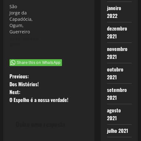
São
janeiro
Jorge da
2022
Capadócia,
Ogum,
dezembro
Guerreiro
2021
23 de abril de
2013
novembro
2021
Share this on WhatsApp
outubro
P
Previous:
2021
Dos Mistérios!
o
setembro
Next:
2021
O Espelho é a nossa verdade!
s
agosto
t
2021
Deixe uma resposta
n
julho 2021