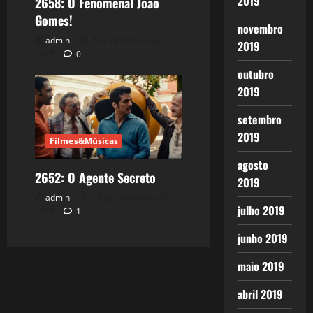
2019
2658: O Fenomenal João
Gomes!
novembro
admin
7 de dezembro de
2019
2025
0
outubro
2019
setembro
2019
Filmes&Músicas
agosto
2652: O Agente Secreto
2019
admin
12 de novembro de
julho 2019
2025
1
junho 2019
maio 2019
abril 2019