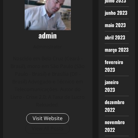
julho 2023
junho 2023
maio 2023
admin
abril 2023
Administrator
março 2023
Nascido em Bela Cruz (Ceará -
fevereiro
Brasil), moro em São Paulo (São
2023
Paulo - Brasil) e Brasília (DF -
janeiro
Brasil) Advogado e Técnico em
2023
Telecomunicações. Autor do
Livro - Crise 2.0: A Taxa de Lucro
dezembro
Reloaded.
2022
Visit Website
novembro
View All Posts
2022