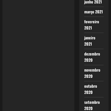
a
junho 2021
v
março 2021
i
fevereiro
2021
g
janeiro
a
2021
t
dezembro
2020
i
novembro
o
2020
n
outubro
2020
setembro
2020