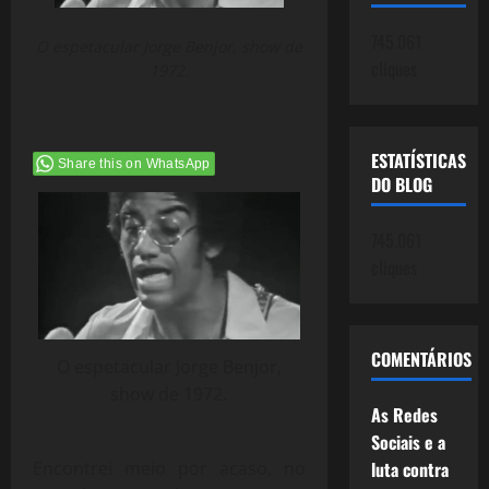
745.061
O espetacular Jorge Benjor, show de
cliques
1972.
ESTATÍSTICAS
Share this on WhatsApp
DO BLOG
745.061
cliques
COMENTÁRIOS
O espetacular Jorge Benjor,
show de 1972.
As Redes
Sociais e a
Encontrei meio por acaso, no
luta contra