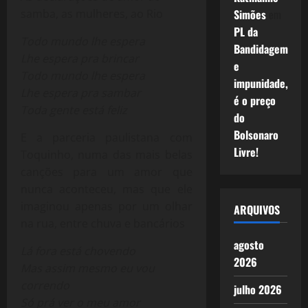
samba, as mulheres, ao Rio
Simões
em
PL da
Todo mundo lhe espera
Bandidagem
Lhe espera pra brincar
e
Todo mundo lhe espera
impunidade,
Lhe espera pra sambar
é o preço
Toda gente está feliz
do
Bolsonaro
E a parceria paulistana com
Livre!
Toquinho, numa das mais belas
canções para um amor que
nunca aconteceu, mas que ele
imaginou apenas por um olhar
ARQUIVOS
na rua, entre chuva e bancários
agosto
Lá fora está chovendo
2026
Mas assim mesmo eu vou
correndo
julho 2026
Só prá ver o meu amor