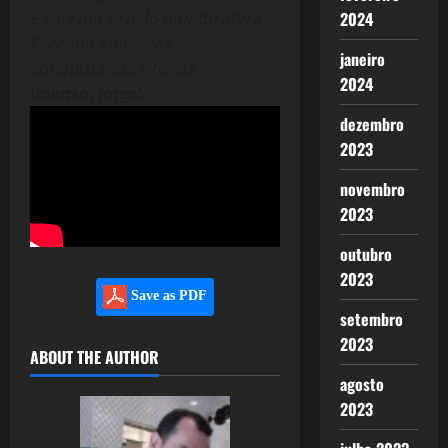
E saia por aí pelo mundo afora
2024
Fazendo amizades,
janeiro
conquistando vitórias
2024
Imenso, Jorge!
dezembro
2023
novembro
2023
outubro
2023
Save as PDF
setembro
2023
ABOUT THE AUTHOR
agosto
2023