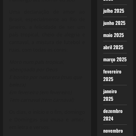
julho 2025
Uma declaração de amor ao
Brasil, especialmente ao Rio de
junho 2025
Janeiro, a felicidade de ser um
país tropical, cheio de alegria e
maio 2025
carnaval, a mistura de futebol e
abril 2025
ruas, com todas as cores:
março 2025
Moro num país tropical,
abençoado por Deus
fevereiro
E bonito por natureza (mas que
2025
beleza)
janeiro
Em fevereiro (em fevereiro)
2025
Tem carnaval (tem carnaval)
dezembro
Os dias, o início e o fim, domingo
2024
e Domingas sua musa e amor,
em letra e versos:
novembro