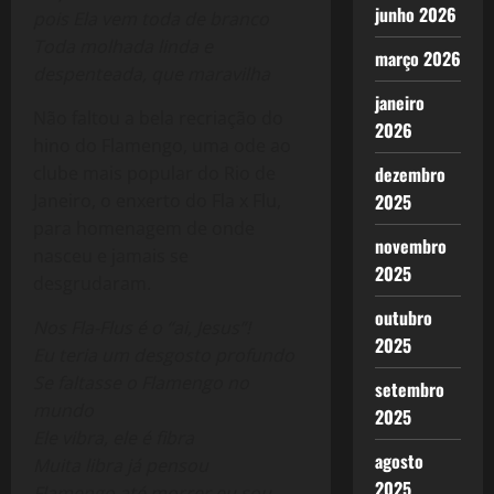
junho 2026
pois Ela vem toda de branco
Toda molhada linda e
março 2026
despenteada, que maravilha
janeiro
Não faltou a bela recriação do
2026
hino do Flamengo, uma ode ao
clube mais popular do Rio de
dezembro
Janeiro, o enxerto do Fla x Flu,
2025
para homenagem de onde
novembro
nasceu e jamais se
2025
desgrudaram.
outubro
Nos Fla-Flus é o “ai, Jesus”!
2025
Eu teria um desgosto profundo
Se faltasse o Flamengo no
setembro
mundo
2025
Ele vibra, ele é fibra
agosto
Muita libra já pensou
2025
Flamengo até morrer eu sou