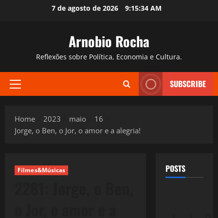
Skip
7 de agosto de 2026
9:15:35 AM
to
content
Arnobio Rocha
Reflexões sobre Política, Economia e Cultura.
SUBSCRIBE
Primary
Menu
Home
2023
maio
16
Jorge, o Ben, o Jor, o amor e a alegria!
POSTS
Filmes&Músicas
2281: Jorge, o Ben,
o Jor, o amor e a
S
T
Q