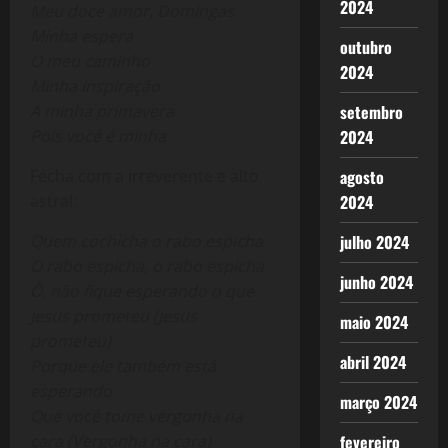
2024
Meu doce amor, Domingas
Minha espera
outubro
O meu caminho
2024
Minha inspiração
A minha primavera
setembro
Pois você é minha
2024
Fecha com a irreverente e alto
agosto
astral:
2024
Quem cochicha o rabo espicha
julho 2024
O rabo espicha, o rabo espicha
junho 2024
Ô, não fique esperando o que
Jesus prometeu (Jesus
maio 2024
prometeu)
abril 2024
Porque ele também está
esperando
março 2024
Que você tome vergonha na
cara (Vergonha na cara)
fevereiro