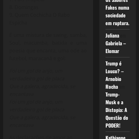
8. Domingas
Fakes numa
9. Quem Cochicha O Rabo
sociedade
Espicha
em ruptura.
É uma mistura de swing, samba,
Juliana
em
Soul, macumba, batida e uma
Gabriela –
poesia que encanta, uma ode ao
Elomar
futebol, maracanã e gol:
Trump é
Foi um gol de anjo, um
Louco? –
verdadeiro gol de placa
Arnobio
Que a galera, agradecida, se
Rocha
em
encantava
Trump-
Foi um gol de anjo, um
Musk e a
verdadeiro gol de placa
Distopia: A
Que a galera, agradecida, se
Questão do
encantava
PODER!
As declarações de amor ao
Kathianne