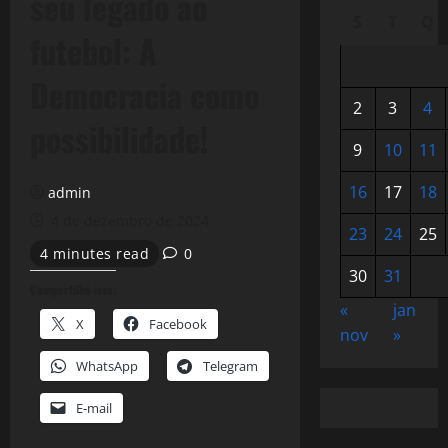
seu legado ao
S
T
Q
futebol: A
Democracia como
2
3
4
possibilidade!
9
10
11
16
17
18
admin
4 de dezembro de 2024
23
24
25
4 minutes read
0
30
31
Compartilhe isso:
«
jan
X
Facebook
nov
»
WhatsApp
Telegram
E-mail