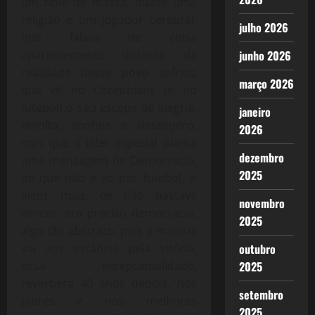
um time de massa, quase uma
religião e um jogador cerebral,
julho 2026
que falava de coisa
junho 2026
aparentemente distante da
realidade desse povo sofrido
março 2026
que vê no Corinthians (e no
futebol) o seu escape de alegria,
janeiro
revolta, sonhos e desespero,
2026
mas que o líder especial planta
dezembro
uma mensagem de Democracia,
2025
de que não é só por futebol, ir
além, mais, de não bastava
novembro
vencer, era preciso democracia,
2025
algo tão abstrato, pois a maioria
outubro
vai aos estádios pela vitória,
2025
essa excepcionalidade,
reverbera 40 anos depois, nos
setembro
piores e nos melhores
2025