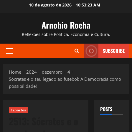
Skip
10 de agosto de 2026
10:53:24 AM
to
content
Arnobio Rocha
Reflexões sobre Política, Economia e Cultura.
SUBSCRIBE
Primary
Menu
Home
2024
dezembro
4
Sócrates e o seu legado ao futebol: A Democracia como
possibilidade!
POSTS
Esportes
2513: Sócrates e o