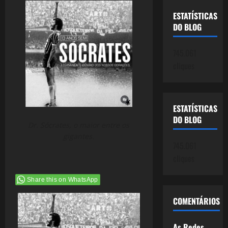
ESTATÍSTICAS
DO BLOG
745.061
cliques
ESTATÍSTICAS
DO BLOG
Dr. Sócrates, o maior entre os
gigantes.
745.061
cliques
Share this on WhatsApp
COMENTÁRIOS
As Redes