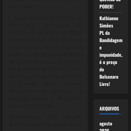
PODER!
fenomenal.
Kathianne
É quase impossível dissociar a
Simões
em
Democracia Corinthiana da
PL da
imagem de Sócrates, a figura
Bandidagem
que foi uma das mais lúcidas e
e
vibrantes porta-vozes. Ele jamais
impunidade,
aceitou as visões autoritárias de
é o preço
técnicos e esquemas do futebol.
do
Os parceiros de campo como,
Bolsonaro
Wladimir, Casagrande, Zenon, e
Livre!
o querido amigo Adilson
Monteiro Alves, mudaram a
visão de jogador e de futebol
como ópio do povo.
ARQUIVOS
Estabeleceu-se uma relação
agosto
única no futebol brasileiro entre
2026