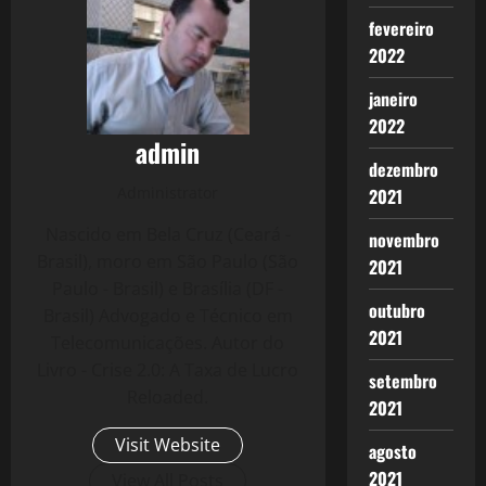
fevereiro
2022
janeiro
2022
admin
dezembro
Administrator
2021
Nascido em Bela Cruz (Ceará -
novembro
Brasil), moro em São Paulo (São
2021
Paulo - Brasil) e Brasília (DF -
outubro
Brasil) Advogado e Técnico em
2021
Telecomunicações. Autor do
Livro - Crise 2.0: A Taxa de Lucro
setembro
Reloaded.
2021
Visit Website
agosto
2021
View All Posts