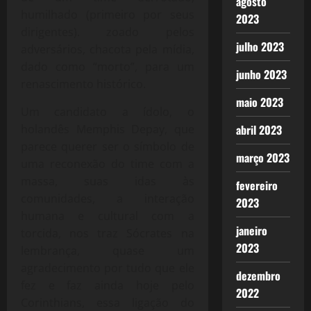
agosto
humilhado (primeiro por seus
2023
dirigentes). zoado pelos
julho 2023
adversários, chacota pela mídia,
dado como “morto”, para um
junho 2023
renascimento histórico.
maio 2023
Um candidato a ídolo, o
abril 2023
holandês Memphis Depay, que
parece querer ser o símbolo de
março 2023
uma reconexão do time com a
massa, suas idas às
fevereiro
comunidades, a interação
2023
humana e cultural com a
janeiro
torcida, nos traz Sócrates na
2023
lembrança, quase um
agradecimento por tudo que ele
dezembro
fez e faz ainda hoje pelo
2022
Corinthians, essa ligação do