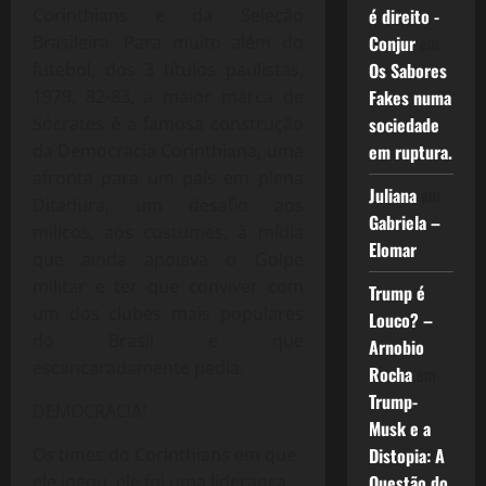
é direito -
Corinthians e da Seleção
Conjur
em
Brasileira. Para muito além do
Os Sabores
futebol, dos 3 títulos paulistas,
Fakes numa
1979, 82-83, a maior marca de
sociedade
Sócrates é a famosa construção
em ruptura.
da Democracia Corinthiana, uma
afronta para um país em plena
Juliana
em
Ditadura, um desafio aos
Gabriela –
milicos, aos costumes, à mídia
Elomar
que ainda apoiava o Golpe
militar e ter que conviver com
Trump é
um dos clubes mais populares
Louco? –
do Brasil e que
Arnobio
escancaradamente pedia:
Rocha
em
Trump-
DEMOCRACIA!
Musk e a
Distopia: A
Os times do Corinthians em que
Questão do
ele jogou, ele foi uma liderança