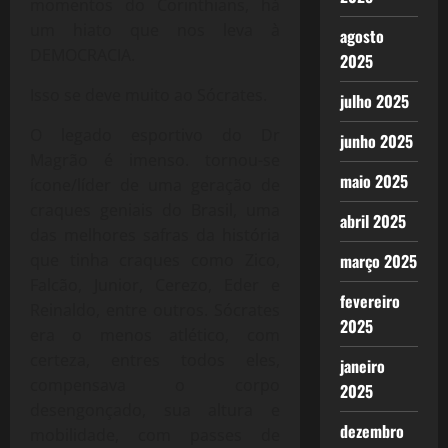
momentos do Corinthians, há
um hiato que nos leva à
agosto
DEMOCRACIA.
2025
Isso se deve muito ao Sócrates.
julho 2025
O legado esportivo do Dr
junho 2025
Magrão é imenso. tornou-se
maio 2025
ícone/líder de uma geração de
craques geniais do Brasil, uma
abril 2025
das melhores safras da história
março 2025
que tinha craques como Zico,
Falcão, Junior, Cerezo, Eder e
fevereiro
Reinaldo, entre outros. Sócrates
2025
era o menos atlético, com
certeza, entres todos eles,
janeiro
compensava o corpo
2025
desengonçado, sua altura e
dezembro
mobilidade, com passes de