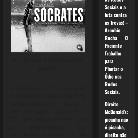
Sociais e a
luta contra
as Trevas! –
Arnobio
Rocha
em
O
Paciente
Trabalho
Dr. Sócrates, o maior entre os
para
gigantes.
Plantar o
Ódio nas
Redes
O Dr Sócrates entrou na vida do
Sociais.
Corinthians em agosto de 1978,
Direito
permanecendo por quase 6
McDonald’s:
anos, 298 jogos, com incríveis
picanha não
172, uma marca enorme para
é picanha,
um meio-campista, que
direito não
imortalizou a camisa 8 do