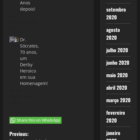
Anos
setembro
depois!
4 de
2020
dezembro de
2021
agosto
2020
Dr.
Sócrates,
julho 2020
70 anos,
um
junho 2020
Derby
Heroico
maio 2020
em sua
Homenagem!
abril 2020
19 de
fevereiro de
março 2020
2024
fevereiro
2020
Share this on WhatsApp
P
janeiro
Previous: