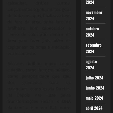
2024
calcanhar, dribles curtos,
lançamentos e gols, muitos gols,
novembro
de todos os tipos, finalizava bem
2024
de fora da área, tinha faro de
outubro
artilheiro, bom cabeceador e
2024
senso de colocação dentro da
área para fazer gols, além de
setembro
capitanear os times e a seleção,
2024
era inconteste.
agosto
Sócrates brilhou muito como
2024
cidadão, como homem público,
como personalidade que saiu
julho 2024
dos gramados para os
junho 2024
palanques, como os da Diretas,
Já! Depois nas lutas pelas
maio 2024
transformações sociais, o DNA
abril 2024
da família tem em Raí, outro