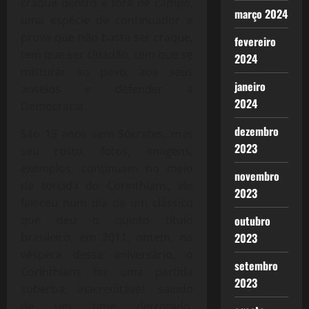
craque dentro e fora de campo,
março 2024
uma espécie de continuador e
prova que não basta ser craque,
fevereiro
tem que ser cidadão, tem que se
2024
misturar ao povo, aos seus
janeiro
anseios e defender a
2024
Democracia.
dezembro
São 13 anos sem Sócrates, mas
2023
seu rosto, fotos, imagens,
exemplos, continuam no meio
novembro
da torcida do Corinthians, ele
2023
faleceu num dia de um clássico
outubro
que deu o quinto título
2023
brasileiro, em 2011, ontem, na
véspera desse aniversário, o
setembro
Corinthians fez uma partida
2023
soberba, inacreditável, saindo
de um time derrotado,