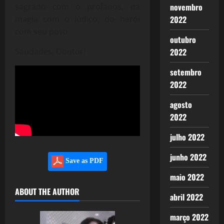
novembro
sagrado com o profanos, da
2022
magia com o lúdico, do herói
com seu povo.
outubro
2022
Saudades, Doutor!
setembro
2022
agosto
2022
julho 2022
junho 2022
Save as PDF
maio 2022
ABOUT THE AUTHOR
abril 2022
março 2022