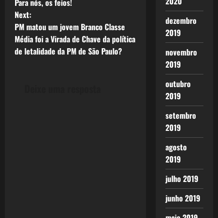
2020
Para nós, os feios!
o
Next:
dezembro
PM matou um jovem Branco Classe
s
2019
Média foi a Virada de Chave da política
t
de letalidade da PM de São Paulo?
novembro
2019
n
outubro
Deixe uma resposta
a
2019
v
setembro
2019
i
agosto
g
2019
a
julho 2019
t
junho 2019
maio 2019