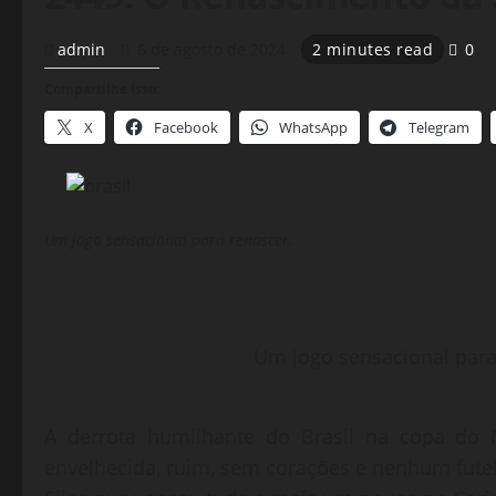
admin
6 de agosto de 2024
2 minutes read
0
Compartilhe isso:
X
Facebook
WhatsApp
Telegram
Um jogo sensacional para renascer.
Um jogo sensacional para
A derrota humilhante do Brasil na copa do 
envelhecida, ruim, sem corações e nenhum futeb