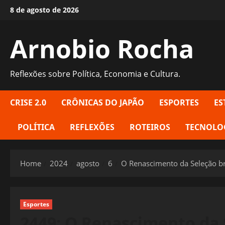
Skip
8 de agosto de 2026
to
content
Arnobio Rocha
Reflexões sobre Política, Economia e Cultura.
CRISE 2.0
CRÔNICAS DO JAPÃO
ESPORTES
ES
POLÍTICA
REFLEXÕES
ROTEIROS
TECNOLO
Home
2024
agosto
6
O Renascimento da Seleção br
Esportes
2449: O Renascimento da 