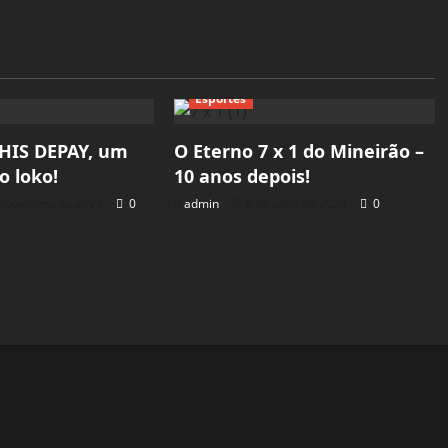
Esportes
HIS DEPAY, um
O Eterno 7 x 1 do Mineirão –
o loko!
10 anos depois!
 novembro de 2024
0
admin
8 de julho de 2024
0