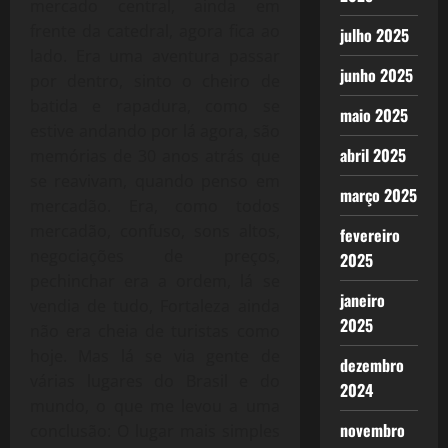
mercado central, ainda em
frente da catedral, agora fica ao
julho 2025
lado. Era uma aventura passar
junho 2025
por dentro, sinto o cheiro de
batida e rapadura, como se
maio 2025
estive andando por lá agora, são
abril 2025
memórias de 30 anos atrás que
se reavivam, quando penso em
março 2025
mercadão. Era, como todos
mercadão, confuso, sons altos,
fevereiro
negociações de preços,
2025
pechinchar era a ordem, lá se
janeiro
vendia de tudo, Fortaleza ainda
2025
não era cheia de turistas como
hoje. Mas lá se via gente de
dezembro
várias lugares do Brasil e do
2024
mundo, o que me levou a uma
novembro
conclusão: O lugar mais simples