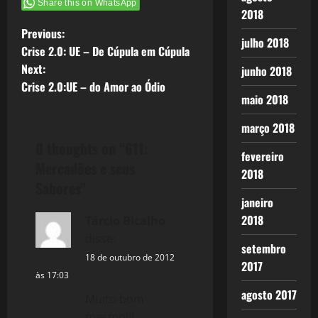
Share this on WhatsApp
que…
2018
P
Previous:
julho 2018
Crise 2.0: UE – De Cúpula em Cúpula
o
Next:
junho 2018
Crise 2.0:UE – do Amor ao Ódio
s
maio 2018
t
março 2018
0 thoughts on “
611:
n
fevereiro
Mercadões e seus
2018
a
Sabores
”
janeiro
v
2018
Tárcio Bicalho
disse:
i
setembro
18 de outubro de 2012
2017
g
às 17:03
agosto 2017
a
Muito bom
mesmo!!!