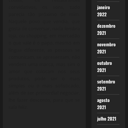
janeiro
convidativos, os sons, tudo
2022
parecia tão próximo de mim.
Naquele povo que vendia, que
dezembro
gosta de conversar, nada lembra
2021
loja, ou shopping, em mercadão
o que vale é o papo, mesmo em
novembro
língua diferente, as pessoas se
2021
comunicam, se apresentam, não
outubro
vendem uma marca, mas sim o
2021
amor que colocam nos seus
produtos, pode ser o mais
setembro
simples ou o mais sofisticado,
2021
além de ser primordial negociar,
agosto
lhe fazer desconto, para que se
2021
saía feliz.
julho 2021