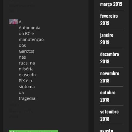
março 2019
no velho
dezembro de
continente, a
2011
fevereiro
Crise 2. 0
A
2019
avança,
Autonomia
mesmo
do BC é
janeiro
depois da
manutenção
reunião de
2019
dos
Merkel e
Garotos
Sarkozy, que
dezembro
nas
prometeram,
2018
ruas, na
sem a mesma
miséria,
pompa de
novembro
o uso do
1992,"Refundar"
2018
PIX é o
a Europa e
sintoma
salvar o Bloco
outubro
da
Europeu. As
tragédia!
2018
bolsas, o
16 de
agente visível
fevereiro de
setembro
ou invisível
2023
dos
2018
“mercados”
sobe, mesmo
agosto