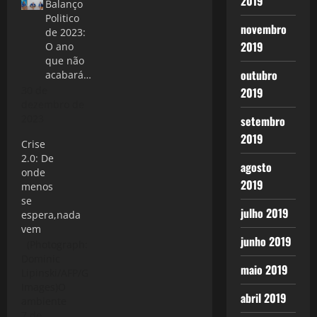
2019
Balanço
Politico
novembro
de 2023:
2019
O ano
que não
outubro
acabará…
30 de
2019
dezembro de
2023
setembro
2019
Crise
2.0: De
agosto
onde
2019
menos
se
julho 2019
espera,nada
vem
junho 2019
(Photograph:
Dominic
maio 2019
Lipinski/AFP/Getty
Images)O
abril 2019
ambiente
anda nervoso
7 de