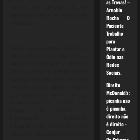
as Trevas! –
lugares tão distintos ali, se
Arnobio
confraternizando e vivendo as
Rocha
em
O
diferenças.
Paciente
Trabalho
para
Ontem estava vendo um filme,
Plantar o
cujo cenário era Istambul, a
Ódio nas
linda cidade que une Ocidente e
Redes
Oriente, o Istmo, que de tantas
Sociais.
histórias fez dela uma das mais
Direito
importantes do mundo, mas o
McDonald’s:
que mais curti foi ver o seu
picanha não
imenso mercadão. Recente, dois
é picanha,
amigos, de lugares e
direito não
experiências diferentes,
é direito -
estiveram em Istambul e me
Conjur
em
contaram exatamente a mesma
Os Sabores