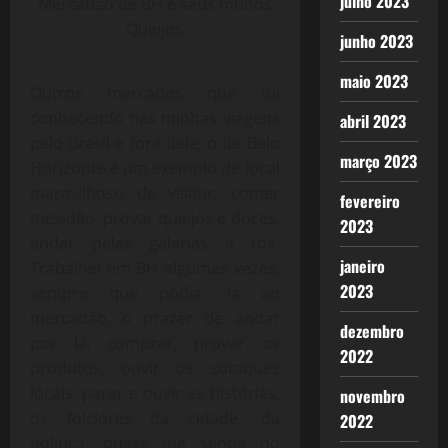
julho 2023
Mercadão de BH e seus muitos
Queijos
junho 2023
maio 2023
Outros mercados que fui
conhecendo nas minhas viagens
abril 2023
pelo Brasil e fora dele, o de Belo
março 2023
Horizonte é um exemplo de local
maravilhoso de visitar, comer
fevereiro
mexidão, provar queijos e doces,
2023
andar pelas galerias à toa.
janeiro
Trabalhei em BH algumas vezes,
2023
sempre que podia, ia ao
mercadão, o prazer de andar
dezembro
por lá, comprar, provar os
2022
produtos, ouvir os sotaques
locais, parar e ouvir as histórias,
novembro
os folclores da cidade, da
2022
política, quase me sentia no