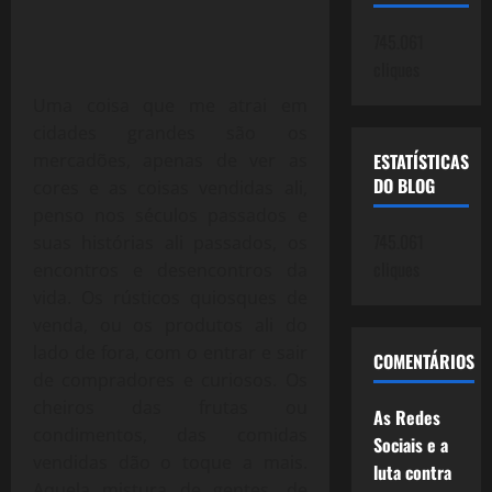
745.061
cliques
Uma coisa que me atrai em
cidades grandes são os
mercadões, apenas de ver as
ESTATÍSTICAS
DO BLOG
cores e as coisas vendidas ali,
penso nos séculos passados e
745.061
suas histórias ali passados, os
cliques
encontros e desencontros da
vida. Os rústicos quiosques de
venda, ou os produtos ali do
lado de fora, com o entrar e sair
COMENTÁRIOS
de compradores e curiosos. Os
cheiros das frutas ou
As Redes
condimentos, das comidas
Sociais e a
vendidas dão o toque a mais.
luta contra
Aquela mistura de gentes, de