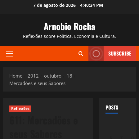
Skip
7 de agosto de 2026
4:40:36 PM
to
content
Arnobio Rocha
Reflexões sobre Política, Economia e Cultura.
SUBSCRIBE
Primary
Menu
Home
2012
outubro
18
Mercadões e seus Sabores
POSTS
Reflexões
611: Mercadões e
seus Sabores
S
T
Q