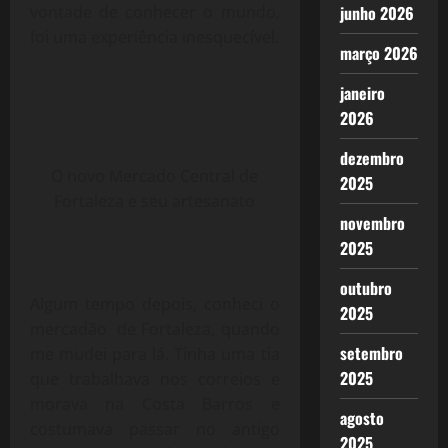
vontade de conhecer o mundo,
junho 2026
foi uma experiência inesquecível.
março 2026
janeiro
2026
dezembro
O novo Mercado Central de
2025
Fortaleza e seu artesanato
novembro
2025
outubro
Algum tempo depois, conheci o
2025
mercadão de Fortaleza, quando
setembro
me mudei para lá. Tinha uma tia
2025
que trabalhava nos correios e
morava na Costa Barros e
agosto
costumava passar no antigo
2025