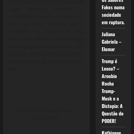
impressão que tiveram daquele
Fakes numa
lugar imenso, colorido e
sociedade
misterioso. Ouvi de um de outro,
em ruptura.
me deu uma vontade de ir
conhecer a cidade e seu
Juliana
em
mercadão. No filme, várias vezes
Gabriela –
vi as imagens dos produtos, das
Elomar
pessoas ali misturadas, confesso
Trump é
que me senti lá, sem nunca ter
Louco? –
ido.
Arnobio
Rocha
em
Trump-
Musk e a
Distopia: A
Ver-o-Peso e suas muitas
Questão do
especiárias
PODER!
Kathianne