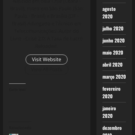
Nascido em Bela Cruz (Ceará -
Brasil), moro em São Paulo (São
agosto
Paulo - Brasil) e Brasília (DF -
2020
Brasil) Advogado e Técnico em
julho 2020
Telecomunicações. Autor do
Livro - Crise 2.0: A Taxa de Lucro
junho 2020
Reloaded.
maio 2020
Visit Website
abril 2020
View All Posts
março 2020
fevereiro
Curtir isso:
2020
janeiro
2020
dezembro
Relacionado