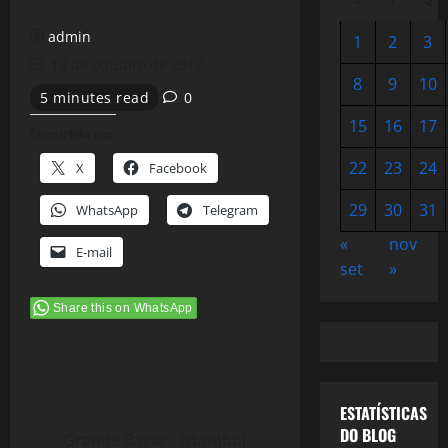
admin
1
2
3
18 de outubro de 2012
8
9
10
5 minutes read
0
15
16
17
Compartilhe isso:
22
23
24
X
Facebook
29
30
31
WhatsApp
Telegram
«
nov
E-mail
set
»
Share this on WhatsApp
ESTATÍSTICAS
DO BLOG
Grande Bazar - Istambul