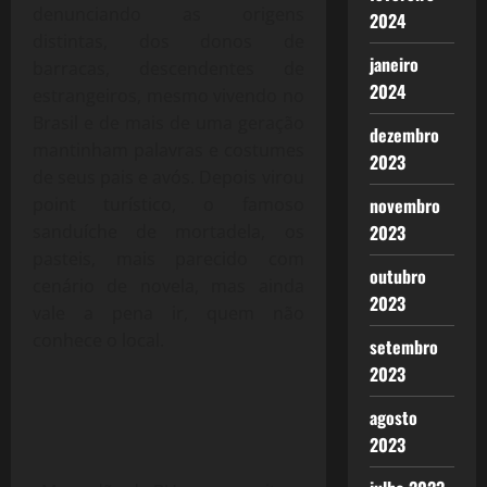
denunciando as origens
2024
distintas, dos donos de
janeiro
barracas, descendentes de
2024
estrangeiros, mesmo vivendo no
Brasil e de mais de uma geração
dezembro
mantinham palavras e costumes
2023
de seus pais e avós. Depois virou
novembro
point turístico, o famoso
2023
sanduíche de mortadela, os
pasteis, mais parecido com
outubro
cenário de novela, mas ainda
2023
vale a pena ir, quem não
conhece o local.
setembro
2023
agosto
2023