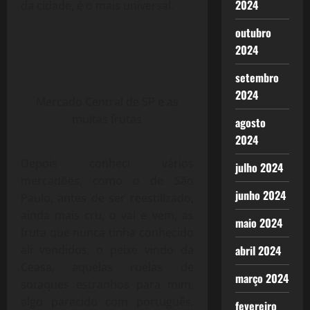
2024
da cidade, é o mais universal.
outubro
2024
setembro
2024
Mercado Central de SP e as
muitas frutas
agosto
2024
Depois conheci vários
julho 2024
mercadões, como o de São
junho 2024
Paulo, antes de ser reestilizado,
ainda mais cru, o vai e vem, as
maio 2024
fruta que nunca tinha conhecido
abril 2024
ali vendidos, o peixe vindo da
Ceasa, aquelas ruelas de
março 2024
sotaques estranhos para mim,
algo parecido com português,
fevereiro