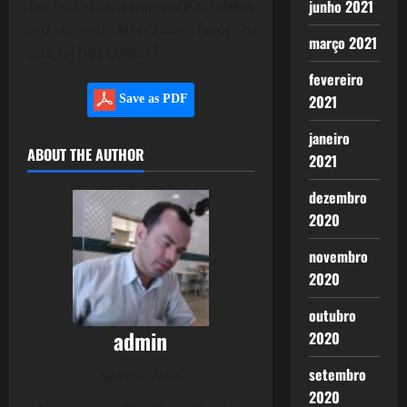
junho 2021
Tenho certeza que você também
teu o seu Mercadão favorito,
março 2021
que tal nos contar?
fevereiro
2021
Save as PDF
janeiro
ABOUT THE AUTHOR
2021
dezembro
2020
novembro
2020
outubro
admin
2020
setembro
Administrator
2020