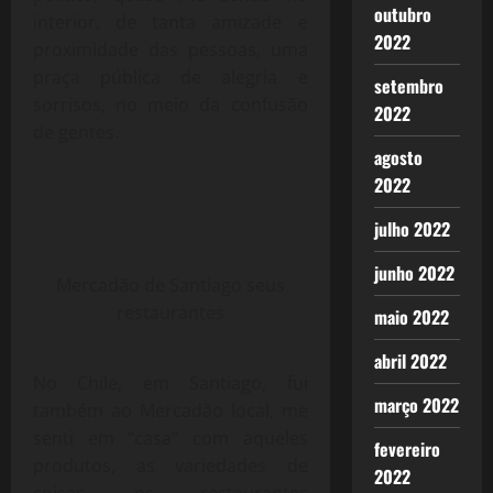
outubro
interior, de tanta amizade e
2022
proximidade das pessoas, uma
praça pública de alegria e
setembro
sorrisos, no meio da confusão
2022
de gentes.
agosto
2022
julho 2022
junho 2022
Mercadão de Santiago seus
restaurantes
maio 2022
abril 2022
No Chile, em Santiago, fui
março 2022
também ao Mercadão local, me
senti em “casa” com aqueles
fevereiro
produtos, as variedades de
2022
coisas, os restaurantes