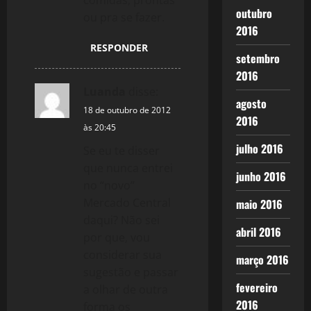
outubro
ou pra se fazer.
2016
RESPONDER
setembro
2016
Luanda
disse:
agosto
18 de outubro de 2012
2016
às 20:45
julho 2016
Se eu te disser
que nunca entrei
junho 2016
no “novo”
Mercado Central
maio 2016
daqui? Não sei
abril 2016
por que, vou
considerar sua
março 2016
sugestão e passar
fevereiro
a olhar de outra
2016
forma os