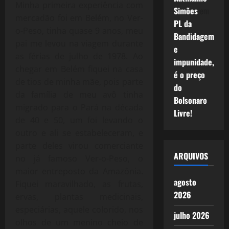
Minha primeira experiência com
Simões
em
mercadão foi em Belém, no Ver-
PL da
o-Peso, tinha quase 9 anos, meu
Bandidagem
pai me levou na viagem durante
e
as férias de julho de 1978. Ao
impunidade,
chegar em Belém fiquei na casa
é o preço
de tios de minha mãe, pois parte
do
da família de meu avô tinha
Bolsonaro
migrado para o Pará na década
Livre!
de 40 e 50, um foi levando o
outro e ali se estabeleceram, e
parte deles virou comerciante
ARQUIVOS
no já famoso Ver-o-Peso, o
maior entreposto da Amazônia.
agosto
Fiquei maravilhado, as frutas,
2026
ervas, plantas medicinais,
especiárias, aquele colorido, nos
julho 2026
olhos de um menino cheio de