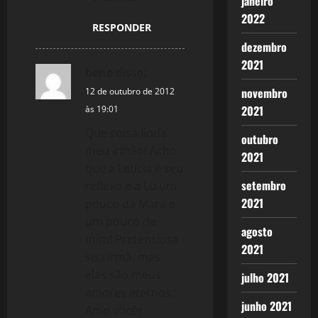
janeiro
a
2022
RESPONDER
t
dezembro
2021
bene
disse:
i
novembro
12 de outubro de 2012
o
2021
às 19:01
Que coisa linda
n
outubro
meu irmão! Acho
2021
que a Letícia é seu
setembro
reflexo e a Lu um
2021
pouco da Mara e
um pouco de
agosto
mim! Pretensiosa
2021
sua irmã, mas
elas são meus
julho 2021
amores eternos.
junho 2021
Amo vocês