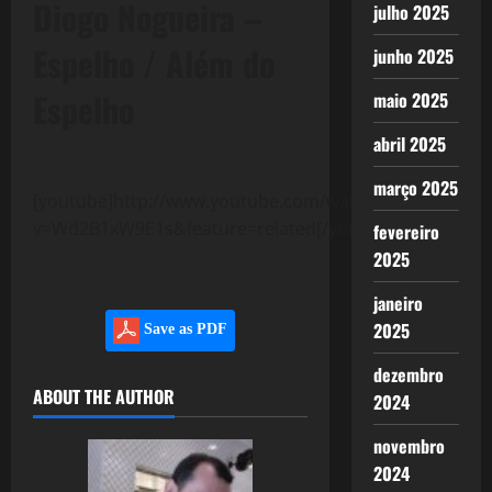
Diogo Nogueira –
julho 2025
Espelho / Além do
junho 2025
Espelho
maio 2025
abril 2025
março 2025
[youtube]http://www.youtube.com/watch?
v=Wd2B1xW9E1s&feature=related[/youtube]
fevereiro
2025
janeiro
2025
Save as PDF
dezembro
ABOUT THE AUTHOR
2024
novembro
2024