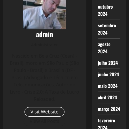
outubro
2024
setembro
admin
2024
agosto
Administrator
2024
Nascido em Bela Cruz (Ceará -
julho 2024
Brasil), moro em São Paulo (São
Paulo - Brasil) e Brasília (DF -
junho 2024
Brasil) Advogado e Técnico em
Telecomunicações. Autor do
maio 2024
Livro - Crise 2.0: A Taxa de Lucro
abril 2024
Reloaded.
março 2024
Visit Website
fevereiro
View All Posts
2024