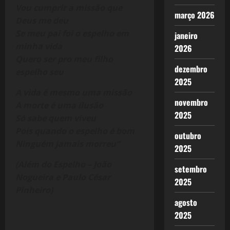
Vou cumprir a missão que
março 2026
Deus me deu
Se meu pai foi o espelho em
janeiro
minha vida
2026
Quero ser pro meu filho
dezembro
espelho seu
2025
A vida é mesmo uma missão
novembro
A morte é uma ilusão
2025
Só sabe quem viveu
Pois quando o espelho é bom
outubro
Ninguém jamais morreu”
2025
(Além do Espelho – João
setembro
Nogueira e Paulo César
2025
Pinheiro)
agosto
2025