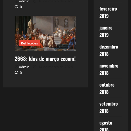
admin
18 de março de 2026
0
fevereiro
2019
janeiro
2019
Reflexões
dezembro
2018
2668: Idos de março ecoam!
novembro
admin
14 de março de 2026
2018
0
outubro
2018
setembro
2018
agosto
2018