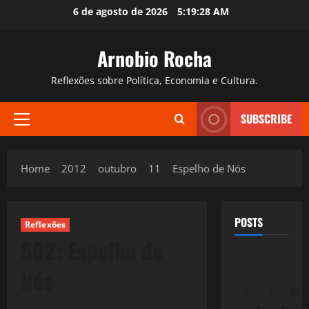
Skip
6 de agosto de 2026
5:19:29 AM
to
content
Arnobio Rocha
Reflexões sobre Política, Economia e Cultura.
SUBSCRIBE
Primary
Menu
Home
2012
outubro
11
Espelho de Nós
POSTS
Reflexões
602: Espelho de
Nós
S
T
Q