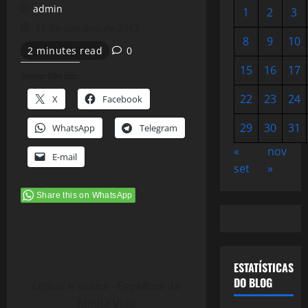
admin
1
2
3
11 de outubro de 2012
8
9
10
2 minutes read
0
15
16
17
Compartilhe isso:
22
23
24
X
Facebook
29
30
31
WhatsApp
Telegram
«
nov
E-mail
set
»
Share this on WhatsApp
ESTATÍSTICAS
DO BLOG
Letícia e Luana - Espelhos da
Minha Vida