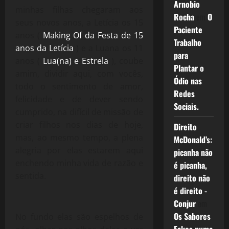
Arnobio
minhas filhas chegaram aos
Rocha
em
O
seus novos anos, a Letícia os 15
Paciente
anos (
Making Of da Festa de 15
Trabalho
anos da Letícia
) e a Luana os 11
para
anos (
Lua(na) e Estrela
), coube
Plantar o
amim, dividir aqui, com vocês,
Ódio nas
todo o sentimento de amor,
Redes
felicidade e de dever sendo
Sociais.
cumprido, na difícil de missão de
criar filhos nos dias de hoje,
Direito
mas, ao mesmo tempo, a plena
McDonald’s:
alegria por elas estarem aqui
picanha não
enchendo minha vida de razão e
é picanha,
sentida.
direito não
é direito -
Conjur
em
Os Sabores
No fundo elas são espelhos de