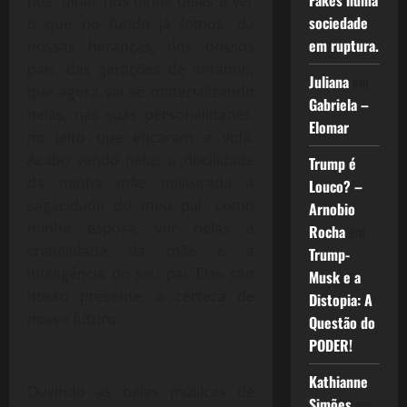
Fakes numa
nós, olhar nos olhos delas e ver
sociedade
o que no fundo já fomos, da
em ruptura.
nossas heranças, dos nossos
pais, das gerações de antanho,
Juliana
em
que agora vai se materializando
Gabriela –
nelas, nas suas personalidades,
Elomar
no jeito que encaram a vida.
Acabo vendo nelas a docilidade
Trump é
da minha mãe misturada à
Louco? –
sagacidade do meu pai, como
Arnobio
minha esposa, ver nelas a
Rocha
em
criatividade da mãe e a
Trump-
inteligência do seu pai. Elas são
Musk e a
nosso presente, a certeza de
Distopia: A
nosso futuro.
Questão do
PODER!
Kathianne
Ouvindo as belas músicas de
Simões
em