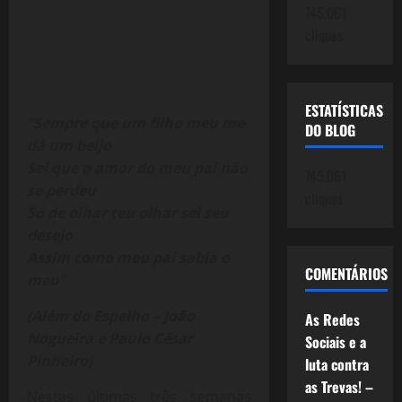
745.061
cliques
ESTATÍSTICAS
“Sempre que um filho meu me
DO BLOG
dá um beijo
Sei que o amor do meu pai não
745.061
se perdeu
cliques
Só de olhar teu olhar sei seu
desejo
Assim como meu pai sabia o
COMENTÁRIOS
meu”
(Além do Espelho – João
As Redes
Nogueira e Paulo César
Sociais e a
Pinheiro)
luta contra
as Trevas! –
Nestas últimas três semanas