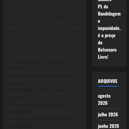
João e Diogo Nogueira, confirma
PL da
o tudo e como me vejo e sinto,
Bandidagem
realizado por ter seguido os
e
passos dos meus pais,
impunidade,
repassando para minhas filhas o
é o preço
que de melhor tiver.
do
Bolsonaro
Livre!
“Toda imagem no espelho
refletida
Tem mil faces que o tempo ali
ARQUIVOS
prendeu
Todos têm qualquer coisa
agosto
repetida
2026
Um pedaço de quem nos
concebeu
julho 2026
A missão do meu pai já foi
junho 2026
cumprida