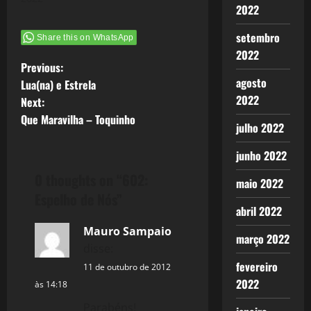
2022
setembro
Share this on WhatsApp
2022
P
Previous:
agosto
Lua(na) e Estrela
o
2022
Next:
Que Maravilha – Toquinho
s
julho 2022
t
junho 2022
0 thoughts on “
602:
n
maio 2022
Espelho de Nós
”
a
abril 2022
Mauro Sampaio
março 2022
v
disse:
fevereiro
i
11 de outubro de 2012
2022
às 14:18
g
Parabéns!