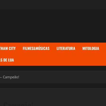
THAM CITY
FILMES&MÚSICAS
LITERATURA
MITOLOGIA
S DE LUA
a – Campeão!
 – Campeão!