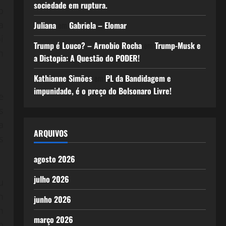
sociedade em ruptura.
o
a
Juliana
em
Gabriela – Elomar
i
Trump é Louco? – Arnobio Rocha
em
Trump-Musk e
m
a Distopia: A Questão do PODER!
Kathianne Simões
em
PL da Bandidagem e
impunidade, é o preço do Bolsonaro Livre!
e
s
a
ARQUIVOS
s
agosto 2026
julho 2026
u
m
junho 2026
m
março 2026
o