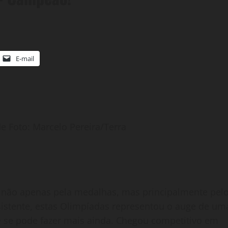
E-mail
e Foto: Marcelo Pereira/Terra
r, não apenas pela medalhas, mas principalmente pel
istente, estas Olimpíadas representou o auge de um
 se pode fazer mais ainda. Chegou competitivo em