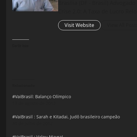
Brasília (DF - Brasil) Advogad
Crise 2.0: A Taxa de Lucro Rel
Visit Website
View All Post
Curtir isso:
Relacionado
#VaiBrasil: Balanço Olímpico
13 de agosto de 2012
#VaiBrasil : Sarah e Kitadai, Judô brasileiro campeão
30 de julho de 2012
#VaiBrasil : Valeu Mayra!