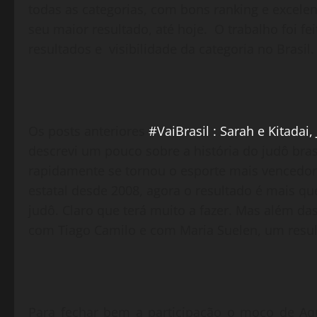
todas as categorias, com bons ranking e excelen
seu maior resultado, até hoje. O trabalho foi f
resultados e visibilidade da categoria no Brasil.
Os posts anteriores
#VaiBrasil : Sarah e Kitadai
descrevi um pouco sobre a história do judô br
rapidamente se tornou o esporte mais vencedor
estatal desde 2008, agora o resultado é mais 
judô. Claro que terá muito a fazer. Mas além d
com Tiago Camilo e com Maria Suelen, um resul
Para fechar bem a participação o moço de Aq