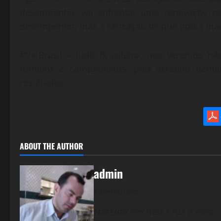
desempenho, vai enfrentar uma renovação pa
desempenho, mas a sensação de que podia mai
#VaiBrasil – Judô Brasileiro, nos veremos 
torneios e campeonatos, pois acredito demai
resultados.
ABOUT THE AUTHOR
admin
Administrator
Nascido em Bela Cruz (Ceará - 