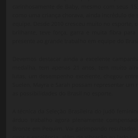
carinhosamente de Baby, mesmo com seus 153
como uma criança chorava, ainda incrédulo de su
equipe. Desde 2010 cresceu muito no esporte, c
brilhante, teve força, garra e muita fibra par
presente ao grande trabalho em equipe do Brasi
Devemos destacar ainda a excelente campanha
medalha, tem apenas 21 anos, tem muito aind
lutas, um desempenho excelente, chegou entre
Suelen, Mayra e Sarah possam representar um
as possibilidades do Brasil no esporte.
A técnica da Seleção Brasileira do judô femini
árduo trabalho agora plenamente compensad
Bronze em Pequim. Vai garimpando resultados
rigor e excelência, além da vibração ao lado t