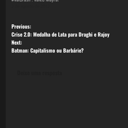
2 de agosto de 2012
P
Previous:
Crise 2.0: Medalha de Lata para Draghi e Rajoy
o
Next:
s
Batman: Capitalismo ou Barbárie?
t
Deixe uma resposta
n
a
v
i
g