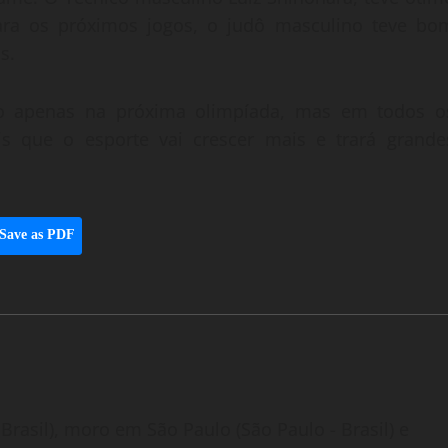
ra os próximos jogos, o judô masculino teve bo
s.
não apenas na próxima olimpíada, mas em todos o
s que o esporte vai crescer mais e trará grande
Save as PDF
Brasil), moro em São Paulo (São Paulo - Brasil) e