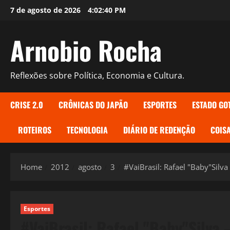
Skip
7 de agosto de 2026
4:02:41 PM
to
content
Arnobio Rocha
Reflexões sobre Política, Economia e Cultura.
CRISE 2.0
CRÔNICAS DO JAPÃO
ESPORTES
ESTADO GO
ROTEIROS
TECNOLOGIA
DIÁRIO DE REDENÇÃO
COISA
Home
2012
agosto
3
#VaiBrasil: Rafael "Baby"Silv
Esportes
#VaiBrasil: Rafael "Baby"Silva