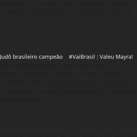
tes atletas. Foi coroado com 4 medalhas olímpicas,
eito de forma competente, com muito foco, busca de
, Judô brasileiro campeão
e
#VaiBrasil : Valeu Mayra!
,
asileiro em Olimpíadas, o que mostra como
 do país. O trabalho recebeu um maior incentivo
que animador, além de dá uma dimensão nacional ao
as 4 medalhas, teve ainda duas disputas de medalhas,
tado excelente.
uidauana, Matogrosso do Sul, Rafael Silva, chamad