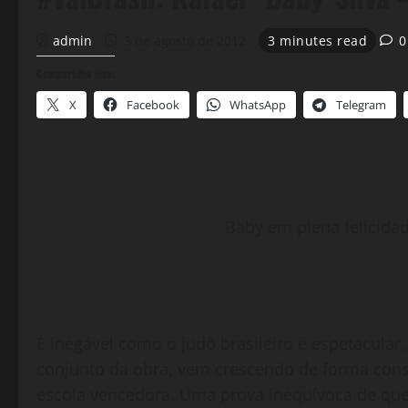
admin
3 de agosto de 2012
3 minutes read
0
Compartilhe isso:
X
Facebook
WhatsApp
Telegram
Baby em plena felicidad
É inegável como o judô brasileiro é espetacula
conjunto da obra, vem crescendo de forma cons
escola vencedora. Uma prova inequívoca de que