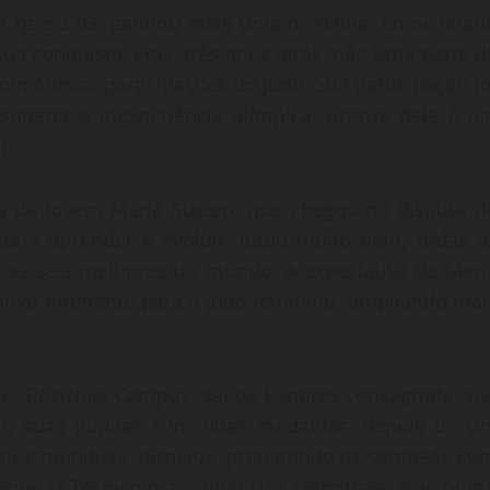
 kg e 2,03, ganhou mais uma medalha, emocionad
a conquista. Pois, três anos atrás, não fazia parte d
om ótimas participações do judô. Sua participação fo
a superar a inexperiência olímpica. Bronze dele é u
l.
 da jovem Maria Suelen, que chegou na disputa d
a a aprender e evoluir, lutou muito bem, todas a
 as seis melhores do mundo. A expectativa de Mari
 novo momento para o judô feminino, ampliando mai
no, Rosicleia Campos, saí de Londres consagrada, se
o, suas pupilas com duas medalhas, depois de u
 nos mundiais, torneios, preparando as campeãs co
atame. O Técnico masculino Luiz Shinohara, teve ótim