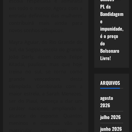
escola respeitada e admirada
PL da
em todo o mundo. Agora com a
Bandidagem
entrada definitiva das mulheres
e
contribuirá mais ainda para
impunidade,
novos sonhos olímpicos.
é o preço
Mayra Aguiar, do Rio Grande do
do
Sul, da Sogipa, escola do grande
Bolsonaro
João Derly, assim como Felipe
Livre!
Kitadai, paulista, mas que hoje
treina no sul, se torna como
grande vencedores desta
ARQUIVOS
olimpíada. Combinada com a
maior estrela, a Sarah Menezes,
agosto
ser do Piauí, começa a dar um
2026
caráter nacional, ampliando o
alcance do esporte. Quantos
julho 2026
meninos e meninas vão se
junho 2026
matricular e querer ser