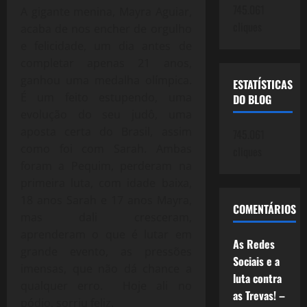
745.061
A gigante menina, Mayra Aguiar,
cliques
acaba de nos encher de orgulho
e felicidade, um dia antes de
completar apenas 21 anos,
ganhou uma medalha olímpica.
ESTATÍSTICAS
É um feito estupendo, uma
DO BLOG
evolução do seu judô, uma
aposta certa do Brasil, assim
745.061
como foi com Sarah. Ambas
cliques
foram a Pequim, perderam na
primeira luta, com idade baixa,
18 anos Sarah e 17 anos Mayra,
COMENTÁRIOS
mas dali cresceram,
aprenderam o que é lutar em
As Redes
grande evento, as pressões
Sociais e a
imensas, que não dá chance a
luta contra
qualquer erro. Hoje ali no
as Trevas! –
pódio, sorriu feliz.