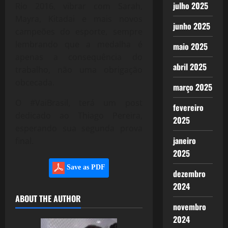
julho 2025
Rio 2016, vibrar com Sarah,
Mayra, Kitadai e mais novos
junho 2025
campeões do esporte, sempre
lembrando que a medalha é
maio 2025
apenas a consequência do
abril 2025
trabalho, não uma obrigação
obcecada.
março 2025
O #VaiBrasil, terá um post
fevereiro
dedicado ao Thiago Pereira,
2025
esperando sua segunda prova
janeiro
final.
2025
Save as PDF
dezembro
2024
ABOUT THE AUTHOR
novembro
2024