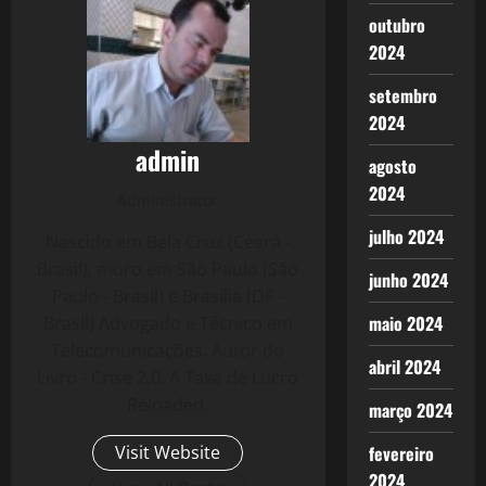
outubro
2024
setembro
2024
admin
agosto
2024
Administrator
julho 2024
Nascido em Bela Cruz (Ceará -
Brasil), moro em São Paulo (São
junho 2024
Paulo - Brasil) e Brasília (DF -
maio 2024
Brasil) Advogado e Técnico em
Telecomunicações. Autor do
abril 2024
Livro - Crise 2.0: A Taxa de Lucro
Reloaded.
março 2024
Visit Website
fevereiro
2024