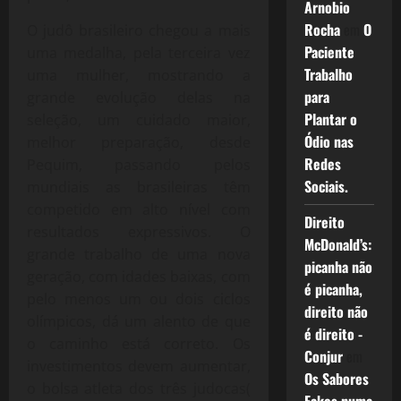
Arnobio
Rocha
em
O
O judô brasileiro chegou a mais
Paciente
uma medalha, pela terceira vez
Trabalho
uma mulher, mostrando a
para
grande evolução delas na
Plantar o
seleção, um cuidado maior,
Ódio nas
melhor preparação, desde
Redes
Pequim, passando pelos
Sociais.
mundiais as brasileiras têm
competido em alto nível com
Direito
resultados expressivos. O
McDonald’s:
grande trabalho de uma nova
picanha não
geração, com idades baixas, com
é picanha,
pelo menos um ou dois ciclos
direito não
olímpicos, dá um alento de que
é direito -
o caminho está correto. Os
Conjur
em
investimentos devem aumentar,
Os Sabores
o bolsa atleta dos três judocas(