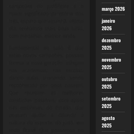
campeões do judô?este é o
março 2026
maior significado da vitória dos
janeiro
três, espero que amanhã, último
2026
dia, tenhamos mais boas lutas,
com medalhas, melhor ainda.
dezembro
2025
Fundamental ao judô é que
estes novos campeões, possam
novembro
formar a nova geração, estejam
2025
nas academias, nas escolas,
dando aulas, treinando, sendo
outubro
reconhecido por onde passem.
2025
Que recebam as melhores
setembro
condições possíveis, com apoio
2025
das empresas, do Estado, que
possam ajudar a difundir a
agosto
cultura do esporte, do judô, em
2025
todo Brasil. Que possamos no