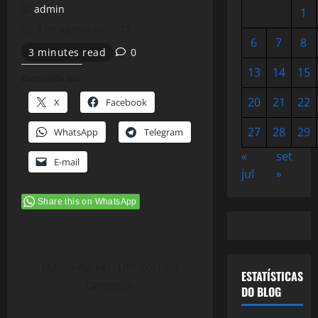
admin
1
2 de agosto de 2012
6
7
8
3 minutes read
0
13
14
15
Compartilhe isso:
20
21
22
X
Facebook
27
28
29
WhatsApp
Telegram
«
set
E-mail
jul
»
Share this on WhatsApp
Mayra Aguiar: Um sorriso
ESTATÍSTICAS
campeão
DO BLOG