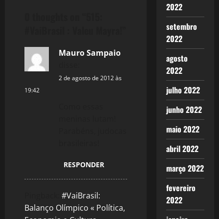
n
2022
0 thoughts on “
515:
a
setembro
#VaiBrasil : Valeu Mayra!
”
2022
v
Mauro Sampaio
agosto
disse:
i
2022
2 de agosto de 2012 às
g
julho 2022
19:42
Como essas
a
junho 2022
meninas lutam!
t
maio 2022
Parabéns, judocas
brasileiras!
abril 2022
i
RESPONDER
março 2022
o
fevereiro
n
Pingback:
#VaiBrasil:
2022
Balanço Olímpico « Política,