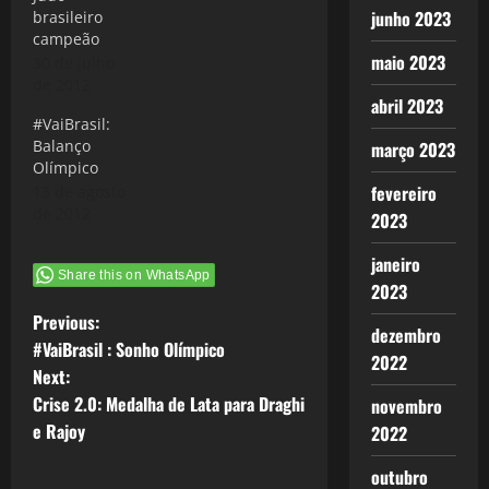
junho 2023
brasileiro
campeão
maio 2023
30 de julho
de 2012
abril 2023
#VaiBrasil:
Balanço
março 2023
Olímpico
fevereiro
13 de agosto
de 2012
2023
janeiro
Share this on WhatsApp
2023
P
Previous:
dezembro
#VaiBrasil : Sonho Olímpico
2022
o
Next:
Crise 2.0: Medalha de Lata para Draghi
novembro
s
e Rajoy
2022
t
outubro