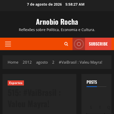
Skip
7 de agosto de 2026
5:58:28 AM
to
content
Arnobio Rocha
Reflexões sobre Política, Economia e Cultura.
SUBSCRIBE
Primary
Menu
Home
2012
agosto
2
#VaiBrasil : Valeu Mayra!
POSTS
Esportes
515: #VaiBrasil :
Valeu Mayra!
S
T
Q