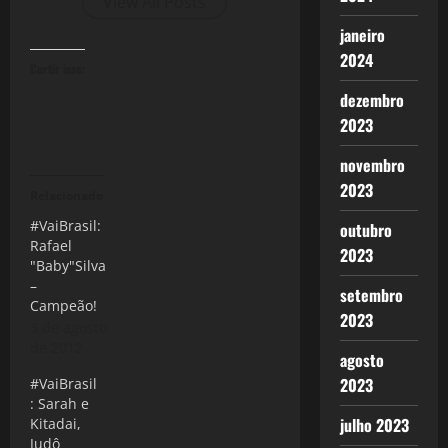
View All Posts
janeiro
2024
Curtir isso:
dezembro
2023
novembro
2023
Relacionado
#VaiBrasil:
outubro
Rafael
2023
"Baby"Silva
–
setembro
Campeão!
2023
3 de agosto
de 2012
agosto
2023
#VaiBrasil
: Sarah e
julho 2023
Kitadai,
Judô