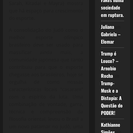
Fakes numa
Sarah, Kitadai e Mayra) mostra
sociedade
que há espaço para crescimento
em ruptura.
do esporte.
Juliana
em
A consolidação do Judô como o
Gabriela –
melhor esporte olímpico
Elomar
brasileiro deve ser usado para
massificar ainda mais, a
Trump é
comunidade japonesa que tanto
Louco? –
contribuiu para que o esporte
Arnobio
chegasse aos brasileiros, hoje se
Rocha
em
orgulha de como nossas
Trump-
características locais “casaram”
Musk e a
com o espírito da luta. Uma
Distopia: A
combinação de vontade, garra,
Questão do
técnica e compreensão da
PODER!
filosofia oriental, levou o Brasil a
Kathianne
um novo patamar no judô, uma
Simões
em