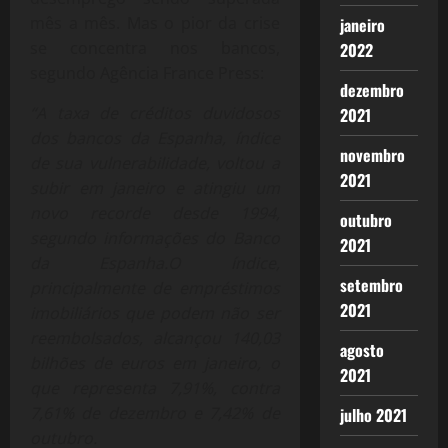
mês a mês. Mas o pior da crise
janeiro
se concentra nos bancos,
2022
segundo Agência France Press:
dezembro
“A taxa de créditos duvidosos
2021
dos bancos da Espanha, índice
novembro
de sua vulnerabilidade, voltou a
2021
subir em janeiro e atingiu um
novo recorde desde 1994,
outubro
segundo informações do Banco
2021
da Espanha.O índice,
setembro
principalmente de empréstimos
2021
imobiliários que podem não ser
reembolsados, alcançou 140,03
agosto
bilhões de euros em janeiro, o
2021
que representa 7,91%, contra
7,61% de dezembro e 7,42% de
julho 2021
outubro.