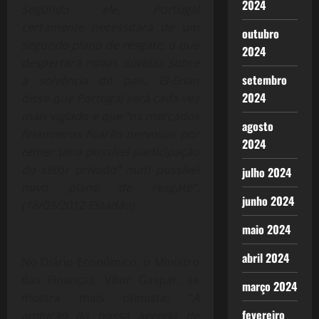
2024
Segundo ele, Portugal
certamente necessitará de um
outubro
segundo plano de resgate, o que
2024
despertará novas dúvidas sobre
setembro
a solvência do país. El-Erian
2024
disse que Portugal será cada vez
mais vigiado e que “os mercados
agosto
financeiros ficarão nervosos por
2024
temer uma possível participação
do setor privado” num possível
julho 2024
novo plano de resgate”.
junho 2024
(18/03/2012 Estadão)
maio 2024
abril 2024
No Diário Económico, o Ministro
das Finanças, Vítor Gaspar, se
março 2024
mostra mais otimista: “
A
fevereiro
ambição da nossa agenda de