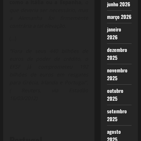
como a Itália ou a Espanha
, o
junho 2026
que deveria ser necessário, mas
março 2026
a Alemanha foi firmemente
contrária a tal elevação.
janeiro
2026
(…)
dezembro
“Fora de seus 440 bilhões de
2025
euros de poder de crédito, o
EFSF já comprometeu 192
novembro
bilhões de euros em resgates
2025
para Grécia, Irlanda e Portugal”.
( Reuters, via Estadão
outubro
16/03/2012)
2025
setembro
2025
agosto
Portugal
2025