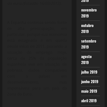
2019
do euro.(Estadão 16/03/2012).
novembro
2019
A Espanha continua sendo fonte
outubro
de alta preocupação, em
2019
particular, porque sua economia
está estagnada e em queda
setembro
desde início de 2011, piorando a
2019
situação do emprego. Hoje,
agosto
cerca de 25% da população
2019
espanhola vive em situação de
pobreza, dados compatíveis
julho 2019
com a países em
junho 2019
desenvolvimento, mas
impensáveis para um país da
maio 2019
Zona do Euro.
abril 2019