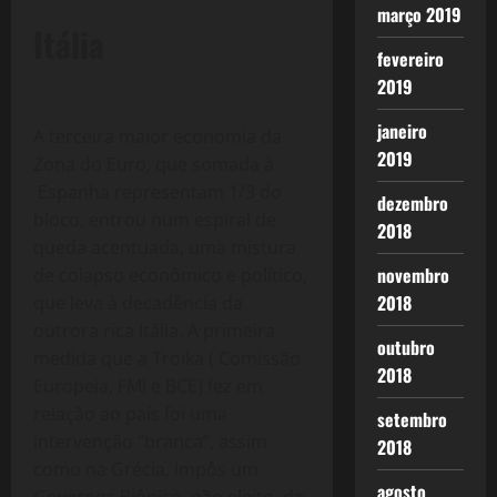
março 2019
Itália
fevereiro
2019
janeiro
A terceira maior economia da
2019
Zona do Euro, que somada à
Espanha representam 1/3 do
dezembro
bloco, entrou num espiral de
2018
queda acentuada, uma mistura
novembro
de colapso econômico e político,
2018
que leva à decadência da
outrora rica Itália. A primeira
outubro
medida que a Troika ( Comissão
2018
Europeia, FMI e BCE) fez em
relação ao país foi uma
setembro
intervenção “branca”, assim
2018
como na Grécia, impôs um
agosto