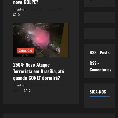
novo GOLPE?
admin
26 de março de 2025
0
Crise 2.0
RSS - Posts
RSS -
2504: Novo Ataque
Comentários
Terrorista em Brasília, até
quando GONET dormirá?
admin
13 de novembro de
2024
0
SIGA-NOS