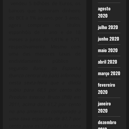
vendeu 5 bilhões de Euros, os
agosto
bancos que tomaram dinheiro
2020
do BCE a 1% ao ano, por 3 anos,
agora compram os títulos
julho 2020
espanhóis de 1 ano e de 18
junho 2020
meses a juros de 1,41% e 1,71,
respectivamente. Mesmo com
maio 2020
uma das menores taxas de
endividamento público ,
abril 2020
segundo
Banco da Espanha
março 2020
(banco central do país) informou
nesta sexta-feira que a dívida
fevereiro
subiu para 68,5 por cento do
2020
Produto Interno Bruto (PIB) em
janeiro
2011, acima dos 61,2 por cento
2020
no ano anterior e comparado a
uma taxa esperada de 87,7 por
dezembro
cento para os 17 países da zona