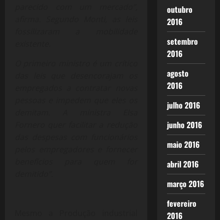
parecido com um mercado”,
outubro
afirma. Segundo Monti, as leis
2016
fossilizaram a mobilidade
setembro
existente.
2016
O primeiro ministro é um crítico
agosto
das leis que desencorajam os
2016
empregados a contratar novas
pessoas e impedem que eles os
julho 2016
demitam. A ministra Elsa
junho 2016
Fornero quer facilitar a redução
das despesas com funcionários
maio 2016
pelos empregadores e fornecer
benefícios para quem for
abril 2016
demitido”.
março 2016
fevereiro
Mesmo a Produção industrial
2016