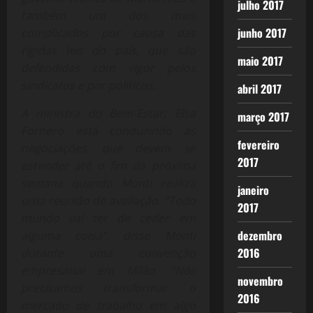
julho 2017
também um dos mais
junho 2017
complicados por causa das
rígidas leis do país, que são
maio 2017
defendidas com vigor pelos
sindicatos e por políticos.
abril 2017
A ministra do Bem-Estar, Elsa
março 2017
Fornero está conduzindo as
fevereiro
negociações, que devem se
2017
estender até o fim da próxima
semana quando Monti realiza
janeiro
uma reunião de avaliação. “Todo
2017
mundo vai ter de ceder em
dezembro
alguma coisa”, disse Monti
2016
durante uma convenção
empresarial em Milão. “Nós
novembro
precisamos transformar o
2016
mercado de trabalho em algo