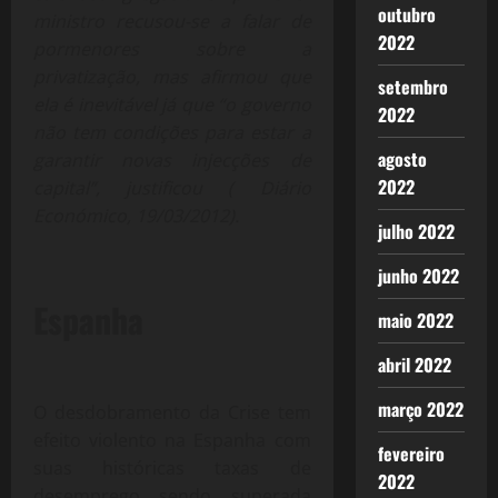
outubro
ministro recusou-se a falar de
2022
pormenores sobre a
privatização, mas afirmou que
setembro
ela é inevitável já que “o governo
2022
não tem condições para estar a
agosto
garantir novas injecções de
2022
capital”, justificou ( Diário
Económico, 19/03/2012).
julho 2022
junho 2022
Espanha
maio 2022
abril 2022
março 2022
O desdobramento da Crise tem
efeito violento na Espanha com
fevereiro
suas históricas taxas de
2022
desemprego sendo superada