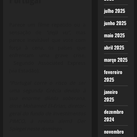
julho 2025
junho 2025
Parece um filme repetido ou a
sensação de
“dejà vu”,
mas
maio 2025
parece inevitável que vote com
abril 2025
força à cena, os países que
enfrentam uma grave crise.
março 2025
Segundo Associated Express
(via Estadão):
fevereiro
2025
“Portugal corre o risco de ser
uma segunda Grécia devido à
janeiro
sua enorme dívida soberana,
2025
disse Mohamed El-Erian, diretor-
dezembro
geral do fundo de investimentos
2024
PIMCO, à revista alemã Der
Spiegel neste domingo.
novembro