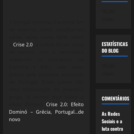
745.061
cliques
A Europa continua fria neste fim
de inverno, como ressaltamos
várias vezes nesta série sobre
ESTATÍSTICAS
a
Crise 2.0
, a Grécia foi um teste
DO BLOG
de nervos, mas a verdadeira
avalanche se concentra na
745.061
Espanha e Itália, sem antes
cliques
passar pela pequena economia
de Portugal. Estes países são
uma continuação do processo
grego, já escrevi aqui sobre o
COMENTÁRIOS
efeito dominó:
Crise 2.0: Efeito
Dominó – Grécia, Portugal…de
As Redes
novo
.
Sociais e a
luta contra