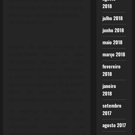
Governos Biônico, não eleito, de
2018
tecnocratas, liderados por Mario
Monti, que não é Belo, oriundo
julho 2018
do Goldman Sachs.
junho 2018
maio 2018
Depois de quase 6 meses no
março 2018
poder,Mario Monti e seus
tecnocratas pouco ou nada
fevereiro
avançaram em suas “reformas”
2018
e ajustes. Ontem no Estadão
uma reportagem da Dow Jones,
janeiro
dava um quadro sobre a
2018
tentativa de reforma trabalhista:
setembro
“A reforma do mercado de
2017
trabalho é um dos mais
agosto 2017
importantes objetivos do
governo técnico de Monti, mas é