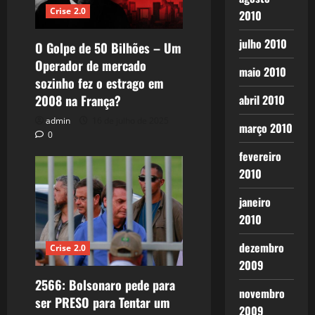
Crise 2.0
2010
julho 2010
O Golpe de 50 Bilhões – Um
Operador de mercado
maio 2010
sozinho fez o estrago em
2008 na França?
abril 2010
admin
16 de julho de 2025
março 2010
0
fevereiro
2010
janeiro
2010
dezembro
Crise 2.0
2009
2566: Bolsonaro pede para
novembro
ser PRESO para Tentar um
2009