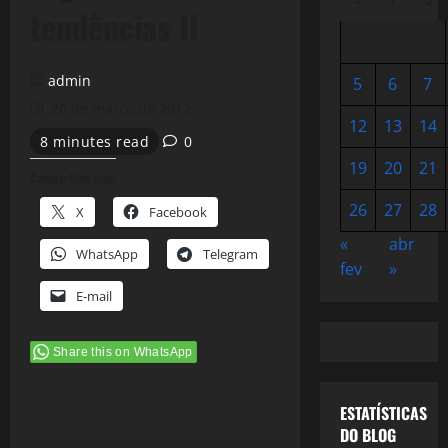
tendências II
admin
5
6
7
20 de março de 2012
12
13
14
8 minutes read
0
19
20
21
Compartilhe isso:
26
27
28
X
Facebook
«
abr
WhatsApp
Telegram
fev
»
E-mail
Share this on WhatsApp
ESTATÍSTICAS
DO BLOG