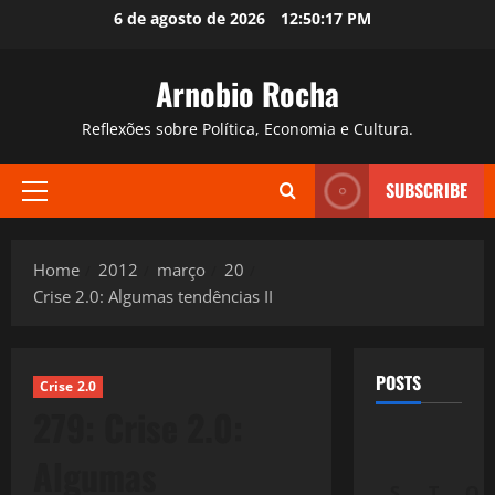
Skip
6 de agosto de 2026
12:50:18 PM
to
content
Arnobio Rocha
Reflexões sobre Política, Economia e Cultura.
SUBSCRIBE
Primary
Menu
Home
2012
março
20
Crise 2.0: Algumas tendências II
POSTS
Crise 2.0
279: Crise 2.0:
Algumas
S
T
Q