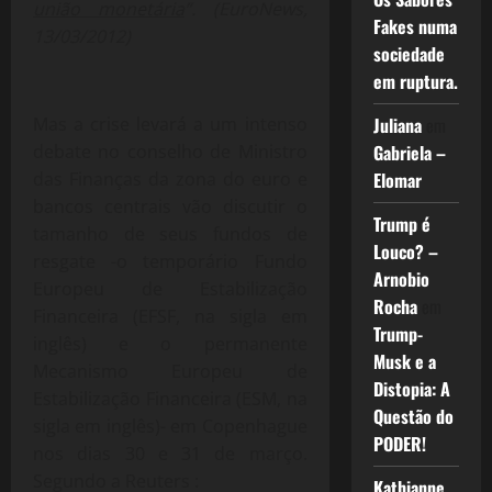
união monetária
”. (EuroNews,
Fakes numa
13/03/2012)
sociedade
em ruptura.
Mas a crise levará a um intenso
Juliana
em
debate no conselho de Ministro
Gabriela –
das Finanças da zona do euro e
Elomar
bancos centrais vão discutir o
Trump é
tamanho de seus fundos de
Louco? –
resgate -o temporário Fundo
Arnobio
Europeu de Estabilização
Rocha
em
Financeira (EFSF, na sigla em
Trump-
inglês) e o permanente
Musk e a
Mecanismo Europeu de
Distopia: A
Estabilização Financeira (ESM, na
Questão do
sigla em inglês)- em Copenhague
PODER!
nos dias 30 e 31 de março.
Segundo a Reuters :
Kathianne