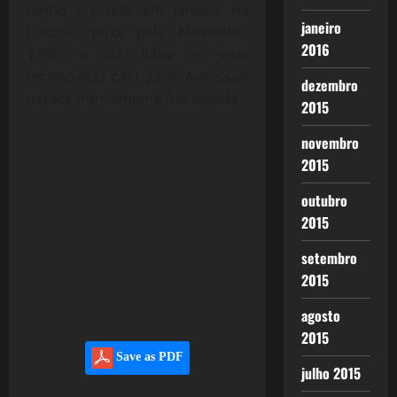
tendo crescido em janeiro na
janeiro
Europa, puxa pela Alemanha,
2016
1,5%, a da Itália e seus
tecnocratas caiu 2,5%. A missão
dezembro
parece francamente fracassada.
2015
novembro
2015
outubro
2015
setembro
2015
agosto
2015
Save as PDF
julho 2015