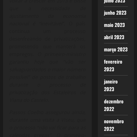
julho 2023
voltar a crescer em 2013 e disse
que a necessidade de
junho 2023
ajustamento da economia
nacional é “inevitável”.
O país
maio 2023
continua um processo
abril 2023
desenfreando de privatizações,
prometendo que manterá os
março 2023
empregos.
O primeiro-ministro
fevereiro
garantiu hoje que “vão ser
2023
salvaguardados o maior número
possível” de postos de trabalho
janeiro
durante o processo de
2023
privatização dos Estaleiros de
Viana do Castelo.
dezembro
2022
Passos Coelho assegurou ainda,
durante uma visita a Viseu, que
novembro
o processo
“não vai ficar para as
2022
calendas gregas”. O primeiro-