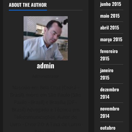
junho 2015
ABOUT THE AUTHOR
maio 2015
abril 2015
março 2015
fevereiro
2015
admin
janeiro
Administrator
2015
Nascido em Bela Cruz (Ceará -
dezembro
Brasil), moro em São Paulo (São
2014
Paulo - Brasil) e Brasília (DF -
novembro
Brasil) Advogado e Técnico em
2014
Telecomunicações. Autor do
Livro - Crise 2.0: A Taxa de Lucro
outubro
Reloaded.