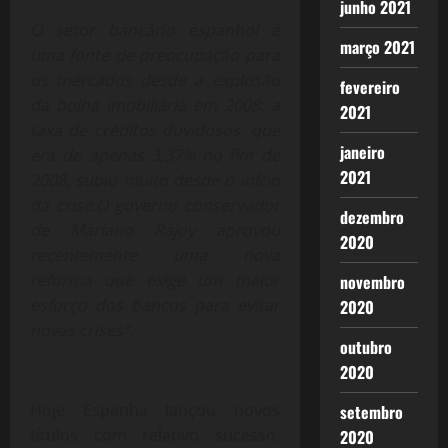
junho 2021
O setor bancário espanhol é
março 2021
uma fonte de preocupação para
os mercados desde a explosão
fevereiro
da bolha imobiliária em 2008: a
2021
taxa de créditos duvidosos, que
janeiro
era de apenas 3,37% no fim de
2021
2008, subiu muito desde o início
da crise.O governo conservador
dezembro
de Mariano Rajoy aprovou
2020
recentemente uma nova
reforma que exige um maior
novembro
esforço dos bancos para evitar
2020
novas crises”.
outubro
2020
Hoje Espanha lançou novos
setembro
títulos com relativo sucesso,
2020