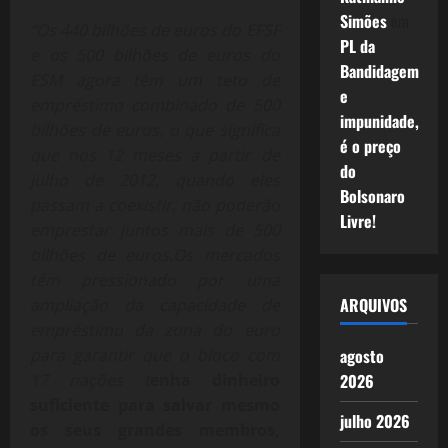
Simões
em
“Os 440 bilhões de euros do EFSF
PL da
e os 500 bilhões de euros do
Bandidagem
ESM agora têm um teto de
e
empréstimo combinado de 500
impunidade,
bilhões de euros, o que significa
é o preço
que nos 12 meses a partir de
do
julho de 2012, quando eles
Bolsonaro
passam a coexistir, não poderão
Livre!
emprestar juntos mais de 500
bilhões de euros.Os mercados
têm pressionado por uma
ARQUIVOS
ampliação da capacidade de
empréstimo da zona do euro
para garantir que o bloco com
agosto
17 nações t
enha dinheiro
2026
suficiente para salvar mesmo
julho 2026
os seus grandes membros,