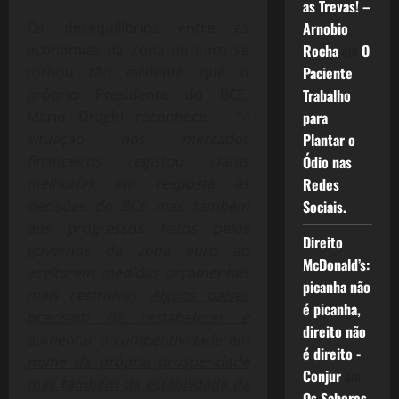
as Trevas! –
Os desequilíbrios entre as
Arnobio
economias da Zona do Euro se
Rocha
em
O
tornou tão evidente que o
Paciente
próprio Presidente do BCE,
Trabalho
Mario Draghi reconhece:
“A
para
situação nos mercados
Plantar o
financeiros registou claras
Ódio nas
melhorias em resposta às
Redes
decisões do BCE mas também
Sociais.
aos progressos feitos pelos
Direito
governos da zona euro ao
McDonald’s:
aceitarem medidas orçamentais
picanha não
mais restritivas.
Alguns países
é picanha,
precisam de restabelecer e
direito não
aumentar a competitividade em
é direito -
nome da própria prosperidade
Conjur
em
mas também da estabilidade da
Os Sabores