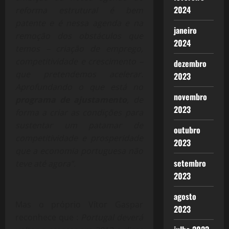
2024
reforma estrutural é bem
patente e é nessa agenda e na
janeiro
remoção dos obstáculos que
2024
temos – criação de emprego,
competitividade e crescimento –
dezembro
que pretendemos acelerar.
2023
Aprofundando o que está no
novembro
programa de ajustamento
, de
2023
forma a criar as condições para
sustentar um patamar de
outubro
competitividade e prosperidade
2023
que a economia portuguesa não
setembro
teve até agora”.
2023
agosto
Mas o próprio Vítor Gaspar
2023
reconhece que :
Portugal deverá