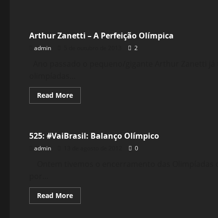
Esportes
Arthur Zanetti – A Perfeição Olímpica
admin
5 de outubro de 2013
2
Ano passado o pequeno/gigante Arthur Zanetti já
olimpíadas...
Read
Read More
more
about
Esportes
Arthur
Zanetti
–
525: #VaiBrasil: Balanço Olímpico
A
Perfeição
admin
13 de agosto de 2012
0
Olímpica
Ontem tivemos o encerramento das Olimpíadas de 
por...
Read
Read More
more
about
Esportes
525: