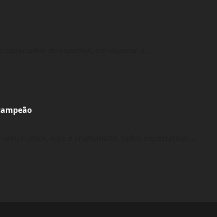
 apreciador de esportes, em especial a...
o campeão
iu humor, rock e criatividade, todas expectativas...