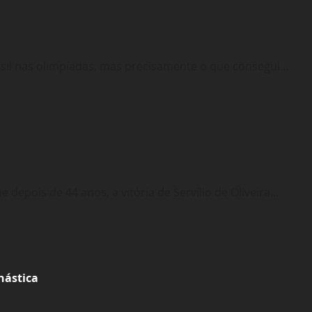
sil nas olimpíadas, mas precisamente o que consegui...
epois de 44 anos, a vitória de Servílio de Oliveira...
nástica