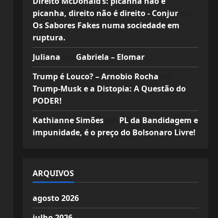
Direito McDonald’s: picanha não é
picanha, direito não é direito - Conjur
em
Os Sabores Fakes numa sociedade em
ruptura.
Juliana
em
Gabriela – Elomar
Trump é Louco? – Arnobio Rocha
em
Trump-Musk e a Distopia: A Questão do
PODER!
Kathianne Simões
em
PL da Bandidagem e
impunidade, é o preço do Bolsonaro Livre!
ARQUIVOS
agosto 2026
julho 2026