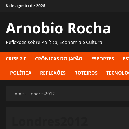
Skip
8 de agosto de 2026
to
content
Arnobio Rocha
Reflexões sobre Política, Economia e Cultura.
CRISE 2.0
CRÔNICAS DO JAPÃO
ESPORTES
ES
POLÍTICA
REFLEXÕES
ROTEIROS
TECNOLO
Home
Londres2012
Londres2012