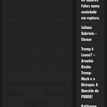
Popó, Pedro Lima, campeão
Fakes numa
pan-americano no Rio de
sociedade
Janeiro, em 2007, e Everton
em ruptura.
Lopes, o primeiro campeão
Juliana
em
mundial de boxe olímpico do
Gabriela –
Brasil. Adriana treina com Dórea
Elomar
desde os 16 anos. Infelizmente,
Adriana, por divergência com a
Trump é
Confederação de Boxe, vai
Louco? –
abandonar o boxe amador. Mas
Arnobio
sua medalha será muito
Rocha
em
comemorada.
Trump-
Musk e a
Touro Moreno e seus
Distopia: A
filhos Falcãos:
Questão do
PODER!
Esquiva e
Kathianne