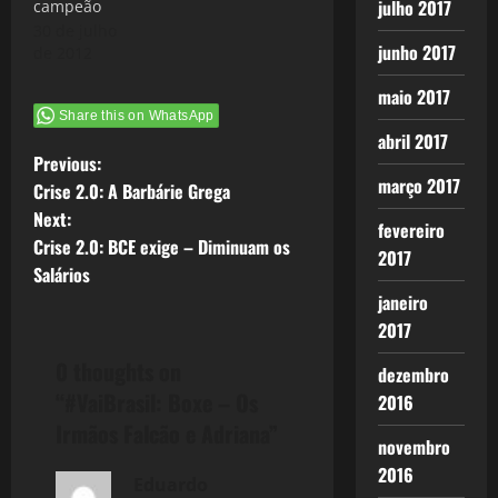
julho 2017
campeão
30 de julho
junho 2017
de 2012
maio 2017
Share this on WhatsApp
abril 2017
P
Previous:
março 2017
Crise 2.0: A Barbárie Grega
o
Next:
fevereiro
Crise 2.0: BCE exige – Diminuam os
s
2017
Salários
t
janeiro
2017
n
0 thoughts on
dezembro
a
“
#VaiBrasil: Boxe – Os
2016
Irmãos Falcão e Adriana
”
v
novembro
2016
Eduardo