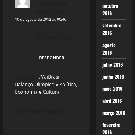
i
Guimaraens
outubro
g
(@justdu)
disse:
2016
10 de agosto de 2012 às 00:46
a
setembro
Maravilhosa a
2016
t
história do Touro
agosto
e seus filhos
i
2016
RESPONDER
o
julho 2016
n
junho 2016
Pingback:
#VaiBrasil:
Balanço Olímpico « Política,
maio 2016
Economia e Cultura
abril 2016
Deixe uma resposta
março 2016
fevereiro
2016