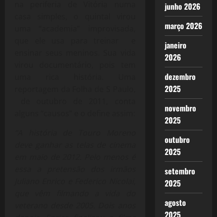
na periferia de Vitória numa
junho 2026
casa simples, o quintal virou
março 2026
uma “academia” improvisada,
que ele usa para treinar e
janeiro
ensinar seus meninos. Sua vida
2026
virou documentário, pois tem
dezembro
uma rica história. Uma
2025
reportagem da Folha de S Paulo,
de outubro de 2011, conta
novembro
alguns “causos” e o define assim:
2025
“A história de Touro Moreno
outubro
deve ganhar as telas de cinema
2025
em maio de 2012. Pelo menos é
essa a pretensão dos irmãos
setembro
Juliano Enrico e Federico Nicolai,
2025
que vêm filmando a vida do
agosto
veterano desde 2005. Dois anos
2025