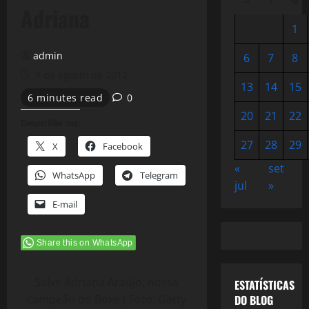
Adriana
1
admin
6
7
8
9 de agosto de 2012
13
14
15
6 minutes read
0
20
21
22
Compartilhe isso:
27
28
29
X
Facebook
«
set
WhatsApp
Telegram
jul
»
E-mail
Share this on WhatsApp
Salve Adriana Araújo, nossa
ESTATÍSTICAS
campeão do Boxe ( Foto: Getty
DO BLOG