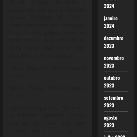
75 kg, o que lhe valeu o
2024
passaporte olímpico, a primeira
grande felicidade da família.
janeiro
Nesta olimpíada tem distribuído
2024
seus potente golpes, além de
dezembro
muita técnica, se mostrou muito
2023
firme nesta caminhada com
duas lutas e ótimas vitórias:
novembro
2023
Soltan Migitinov 11×24 Esquiva
Falcão
outubro
2023
Zoltan Harcsa 10×14 Esquiva
Falcão
setembro
2023
Agora vai pegar uma “pedreira”
o britânico Anthony Ogogo,
agosto
pugilista da casa, que vem
2023
lutando muito bem, segundo