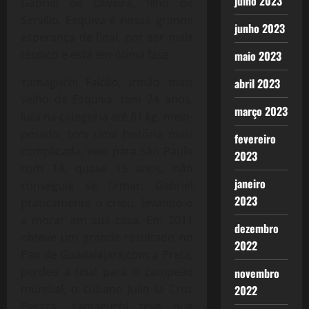
julho 2023
Gabriel de Oliveira, filho de
Servílio, Esquiva é nossa grande
junho 2023
esperança de final, por ser mais
técnico e está em ótima fase.
maio 2023
Yamaguchi Falcão, irmão mais
abril 2023
velho de Esquiva, tem 24 anos,
março 2023
luta na categoria até 81 kg, meio-
pesado, tem uma história mais
fevereiro
complicada, veio para São Paulo
2023
com 14, quase 15 anos, não
janeiro
conseguia se firmar, Gabriel
2023
praticamente o criou, levando-o
a morar em sua casa. Em 2011
dezembro
obteve um grande resultado no
2022
Pan de Guadalajara,com a Prata,
perdeu a final para o campeão
novembro
mundial, o cubano Julio la Cruz
2022
Peraza. Yamaguchi teve que