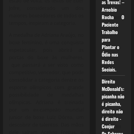
estão de volta, os feitos de Éder
as Trevas! –
Jofre, considerado um dos
Arnobio
maiores boxeadores de todos os
Rocha
em
O
tempos, inspiram a categoria.
Paciente
Trabalho
A medalha de Adriana Araújo, no
para
boxe feminino, é uma conquista
Plantar o
espetacular, pois abrirá as
Ódio nas
portas do boxe às mulheres,
Redes
que passará a ser visto como
Sociais.
competitivo, vencedor, que pode
consolidar a categoria dentre os
Direito
esporte olímpicos com grande
McDonald’s:
possibilidade de medalhas
picanha não
olímpicas. Adriana é treinada
é picanha,
por um ex-campeão mundial
direito não
junior de boxe Luiz Dórea, um
é direito -
descobrir de talentos. Das mãos
Conjur
em
dele saíram Acelino Freitas, o
Os Sabores