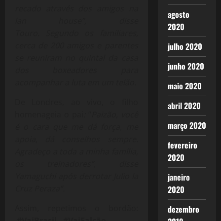
recado através dos amigos na
agosto
lan house”, disse
2020
Touro. Segundo os familiares,
cerca de 200 amigos e parentes
julho 2020
se reuniram no quintal da casa
junho 2020
dos boxeadores para
acompanhar a luta em um telão.
maio 2020
De Londres, ao vivo, o filho
abril 2020
homenageia o pai
:
“
Paizão, você
março 2020
é o cara que me dá força, me
apoia, dá conselhos sempre.
fevereiro
Agradeço a toda a minha família,
2020
os treinadores”, disse
Yamaguchi após derrotar Julio la
janeiro
Cruz Peraza”.
2020
Assim, repetimos o bordão:
dezembro
#VaiBrasil , #VaiFalcão