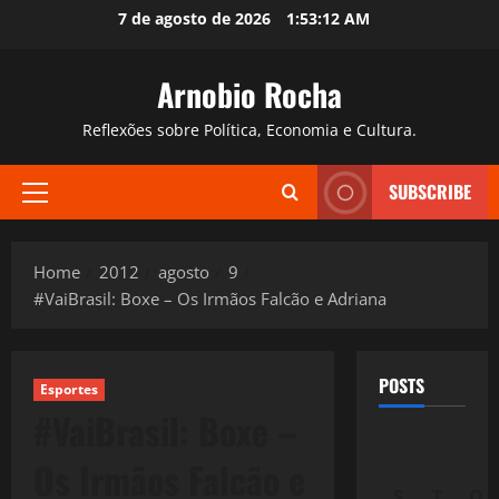
Skip
7 de agosto de 2026
1:53:13 AM
to
content
Arnobio Rocha
Reflexões sobre Política, Economia e Cultura.
SUBSCRIBE
Primary
Menu
Home
2012
agosto
9
#VaiBrasil: Boxe – Os Irmãos Falcão e Adriana
POSTS
Esportes
#VaiBrasil: Boxe –
Os Irmãos Falcão e
S
T
Q