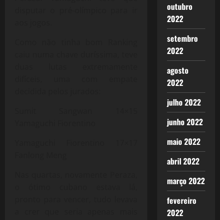
outubro
disputar o pré-olímpico para ir
2022
aos jogos.
setembro
Como não tinha bom Ranking
2022
caiu numa chave duríssima, teve
duas lutas extremamente
agosto
difíceis, uma com empate
2022
decidida pelos jurados:
julho 2022
Sumit Sangwan 14×15
junho 2022
Yamaguchi Fiorentino
maio 2022
Yamaguchi Fiorentino 17×17
Fanlong Meng
abril 2022
Nas quartas, novamente Peraza,
março 2022
o ótimo cubano estava lá,
pronto para vencer, tudo levava
fevereiro
a crer que seria apenas mais
2022