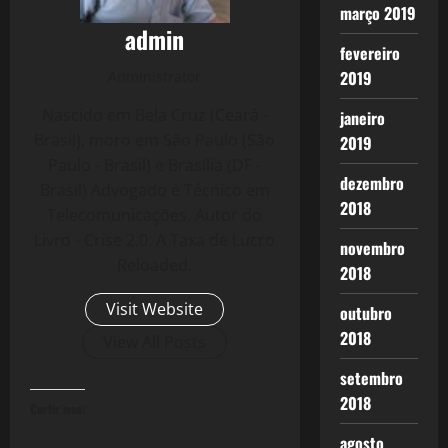
março 2019
admin
fevereiro
2019
Administrator
Nascido em Bela Cruz (Ceará -
janeiro
Brasil), moro em São Paulo (São
2019
Paulo - Brasil) e Brasília (DF -
dezembro
Brasil) Advogado e Técnico em
2018
Telecomunicações. Autor do
Livro - Crise 2.0: A Taxa de Lucro
novembro
Reloaded.
2018
Visit Website
outubro
2018
View All Posts
setembro
2018
Curtir isso:
agosto