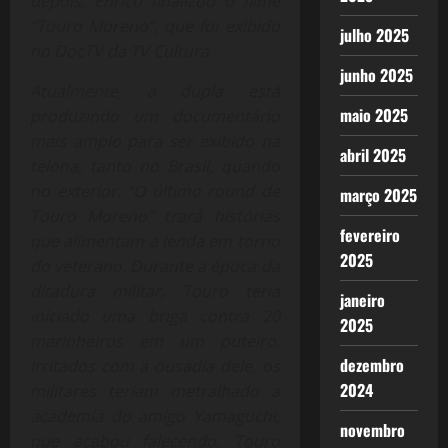
depois, Enrico finalizou o filme
“Touro Moreno”, que foi exibido
julho 2025
no DocTV da TV Cultura.
junho 2025
Atualmente, a dupla está
maio 2025
produzindo um documentário
mais amplo para ser exibido na
abril 2025
telona, tanto no Brasil, quando
no exterior. “O último round de
março 2025
Touro Moreno” trará histórias
fevereiro
que alimentam a lenda em torno
2025
do veterano. Durante a época da
ditadura militar, Touro teria
janeiro
iniciado uma briga contra 20
2025
marinheiros em um puteiro.
dezembro
Irritados com a ousadia dele, os
2024
militares teriam metralhado a
academia do amigo Yamaguchi,
novembro
que acabou falecendo. Touro