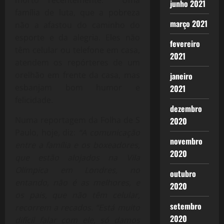
morto recentemente. Uma
junho 2021
família de luta, que a pobreza
março 2021
não a afastou do caminho do
esporte e da alegria. Eles não
fevereiro
têm celular ou telefone em casa,
2021
atendem os repórteres de um
orelhão em frente da casa, mas
janeiro
esbanjam bom humor e
2021
felicidade.
dezembro
Numa reportagem da Folha de S
2020
Paulo, hoje, diz:
“A comunicação
novembro
entre a família e os boxeadores,
2020
que estão alojados na Vila
Olímpica em Londres, no
outubro
entando, não é as melhores, e
2020
os pais, que não têm celular,
setembro
recorrem a recados. “Está muito
2020
difícil falar com ele, só damos