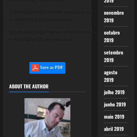
2019
[youtube]http://www.youtube.com/watch?
novembro
v=Y04JQ26X26o[/youtube]
2019
[youtube]http://www.youtube.com/watch?
outubro
v=lsAVOFeVQLo[/youtube]
2019
setembro
2019
Save as PDF
agosto
2019
ABOUT THE AUTHOR
julho 2019
junho 2019
maio 2019
abril 2019