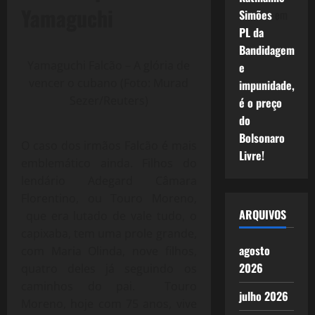
Yamaguchi
Simões
em
PL da
Bandidagem
Yamaguchi Falcão – A glória de
e
vencer o cubano (Foto: Murad
impunidade,
Sezer/Reuters)
é o preço
do
Bolsonaro
O caso dos irmãos Falcão é mais
Livre!
emblemático ainda. Filhos do
lendário Adegard Câmara
Florentino, ou Touro Moreno,
ARQUIVOS
que era lutado de vale tudo, o
capixaba, tem uma prole grande,
agosto
com Maria Olinda, nove filhos,
2026
quatro deles já seguindo os
caminhos do pai. Touro
julho 2026
Moreno, hoje com 75 anos, vive