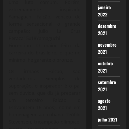
uma luta comum. Porém,
janeiro
extremamente inspirado
2022
Yamaguchi Falcão, venceu de
forma sensacional o grande
dezembro
campeão: Julio La Cruz
2021
Peraza15x18Yamaguchi
novembro
Fiorentino. O maior feito da
2021
carreira do brasileiro, o que no
mínimo lhe garante o bronze.
outubro
2021
Os irmãos Falcão, são
verdadeiros exemplos de
setembro
superação, o inspirador é o pai
2021
sem dúvida, que diz já preparar
um terceiro Falcão, o
agosto
Estivan(tem 16 anos), nome em
2021
homenagem ao cubano Teófilo
julho 2021
Stevensen, tricampeão olímpico,