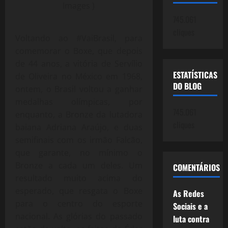
Images )
745.061
cliques
Voltando ao #VaiBrasil, para
comemorar o Boxe, que depois
de 44 anos, a vitória de Servílio
ESTATÍSTICAS
de Oliveira no México em 1968,
DO BLOG
ontem, o Brasil voltou a ganhar
medalhas olímpicas, por
745.061
enquanto, a Bronze da lutadora
cliques
baiana Adriana Araújo, e duas
semifinais com os irmão Falcão,
que garante, no mínimo o
Bronze a cada um deles. Um
COMENTÁRIOS
resultado muito acima do
esperado, que resgata o Boxe
As Redes
para o centro do esporte
Sociais e a
nacional. As glórias do passado
luta contra