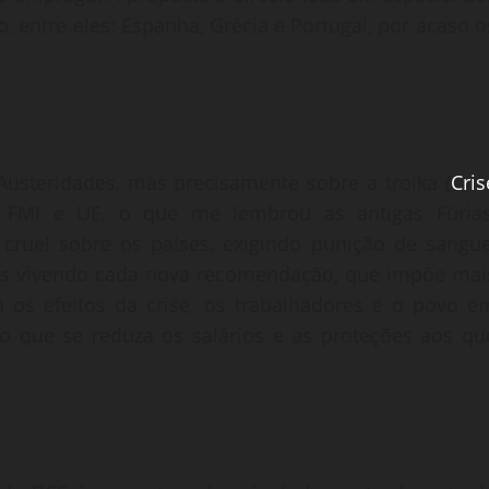
 entre eles: Espanha, Grécia e Portugal, por acaso o
Austeridades, mas precisamente sobre a troika (
Cris
, FMI e UE, o que me lembrou as antigas Fúrias
cruel sobre os países, exigindo punição de sangue
mos vivendo cada nova recomendação, que impõe mai
em os efeitos da crise, os trabalhadores e o povo e
o que se reduza os salários e as proteções aos qu