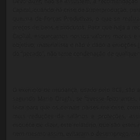
Devo dizer, não se assustem, a recomendação 
Capital, quando há crise de Superprodução, par
queima de Forças Produtivas, o que se reali
preços de bens e produtos. Para que haja a re
Capital, esqueçamos nossos valores morais e 
objetivo, materialista e não é dado a emoções 
do “pecado”, não teme condenação de qualquer r
O exemplo de mudança, usado pelo BCE, são as 
segundo Mario Draghi, se “tivesse feito antes
feita para que os demais países me crise, como
mais reduções de salários e proteções, assi
esquece de dizer, este relatório, que são este
nem mesmo assim, evitaram o desemprego, mui