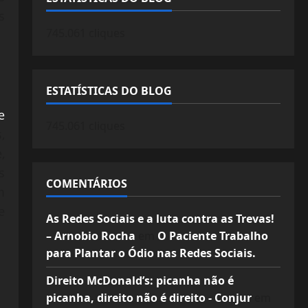
s
745.061 cliques
ESTATÍSTICAS DO BLOG
e
745.061 cliques
,
,
s
COMENTÁRIOS
m
e
As Redes Sociais e a luta contra as Trevas!
– Arnobio Rocha
em
O Paciente Trabalho
para Plantar o Ódio nas Redes Sociais.
Direito McDonald’s: picanha não é
picanha, direito não é direito - Conjur
em