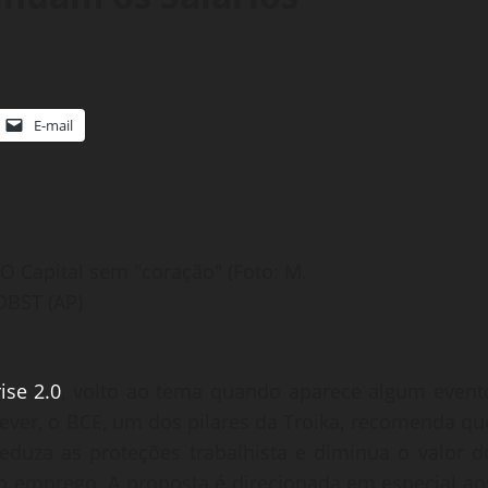
E-mail
 O Capital sem "coração" (Foto: M.
BST (AP)
ise 2.0
, volto ao tema quando aparece algum event
ever, o BCE, um dos pilares da Troika, recomenda qu
duza as proteções trabalhista e diminua o valor d
o emprego. A proposta é direcionada em especial ao