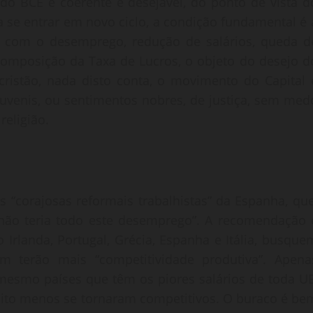
do BCE é coerente e desejável, do ponto de vista d
a se entrar em novo ciclo, a condição fundamental é 
za com o desemprego, redução de salários, queda d
composição da Taxa de Lucros, o objeto do desejo d
cristão, nada disto conta, o movimento do Capital 
juvenis, ou sentimentos nobres, de justiça, sem med
eligião.
“corajosas reformais trabalhistas” da Espanha, que
, não teria todo este desemprego”. A recomendação 
 Irlanda, Portugal, Grécia, Espanha e Itália, busque
m terão mais “competitividade produtiva”. Apena
s mesmo países que têm os piores salários de toda UE
to menos se tornaram competitivos. O buraco é be