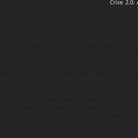
 desastre em vários posts, como neste:
Crise 2.0: 
 seria que
“para “aumentar a competitividade”, o BC
balho e margens de lucro excessivo”, especialmente e
imeiro, o banco Central, sugere medidas “para reduzir 
abalho”, “permitir que a negociação salarial a nível d
ão.”
e para aumentar a produtividade “permanentemente”. O
ar “privatização”, “a inovação nos processos de
”, “fortalecer a formação de mão de obra” e “iniciativas