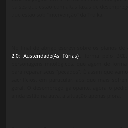
países que estão com altas taxas de desemprego,
que estão sob “intervenção” da Troika.
No final de abrigo escrevi sobre os planos de 
2.0: Austeridade(As Fúrias)
), forma pelo BCE
personagens mitológicos, que agem de forma 
para reparar seus “pecados”. É assim que va
sacrifícios, em particular, aos que mais sofr
geral. O desemprego galopante, agora o pedid
ainda estão na ativa, a situação apenas piora.