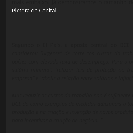
mais embaixo. Já demonstramos o tamanho do
Pletora do Capital
.
Segundo o El País, a aposta central do BCE
considerou “urgente” de corte “os custos do tra
países com elevada taxa de desemprego. Para o pr
salário mínimo”, “relaxar leis de proteção ao tr
empresa” e “abolir a relação entre salários e inflaç
Mas reduzir os custos do trabalho não é suficient
BCE dá como exemplos de medidas adicionais a tom
produção e na criação e invenção de novos produtos
para incentivar a criação de negócio. “