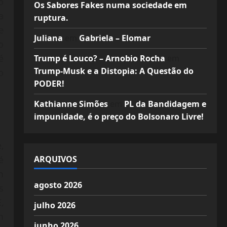
o
Os Sabores Fakes numa sociedade em
a
ruptura.
e
Juliana
em
Gabriela – Elomar
o
é
Trump é Louco? – Arnobio Rocha
em
Trump-Musk e a Distopia: A Questão do
o
PODER!
Kathianne Simões
em
PL da Bandidagem e
impunidade, é o preço do Bolsonaro Livre!
,
ARQUIVOS
é
m
agosto 2026
s
,
julho 2026
m
junho 2026