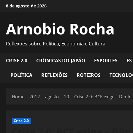
Skip
8 de agosto de 2026
to
content
Arnobio Rocha
Reflexões sobre Política, Economia e Cultura.
CRISE 2.0
CRÔNICAS DO JAPÃO
ESPORTES
ES
POLÍTICA
REFLEXÕES
ROTEIROS
TECNOLO
Home
2012
agosto
10
Crise 2.0: BCE exige – Dimin
Crise 2.0
Crise 2.0: BCE exige – Di