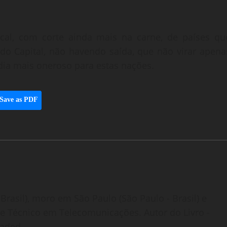
ical, com corte ainda mais na carne, de países qu
 do Capital, não havendo saída, que não virar apena
dia mais oneroso para estas nações.
Save as PDF
Brasil), moro em São Paulo (São Paulo - Brasil) e
o e Técnico em Telecomunicações. Autor do Livro -
oaded.