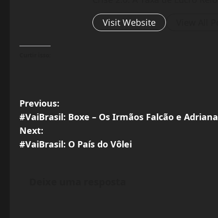
Visit Website
View All P
Curtir isso:
P
Previous:
#VaiBrasil: Boxe – Os Irmãos Falcão e Adriana
o
Next:
s
#VaiBrasil: O País do Vôlei
t
Deixe uma resposta
n
a