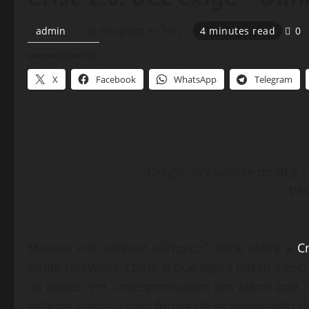
admin
10 de agosto de 2012
4 minutes read
0
Compartilhe isso:
X
Facebook
WhatsApp
Telegram
Draghi, Presidente do BCE :
PRO
Mesmo em “recesso olímpico”, série sobre a
Cr
muito relevante, como o que agora passo a escr
os países em crise promovam um plano que re
salários pagos, como forma de recomposição d