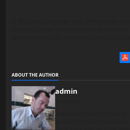
O BCE busca legitimar uma política mais rad
viraram “sucatas” dentro do sistema produtivo
parte secundária de um acordo comercial cada 
ABOUT THE AUTHOR
admin
Administrator
Nascido em Bela Cruz (Ceará - 
Brasília (DF - Brasil) Advogad
Crise 2.0: A Taxa de Lucro Rel