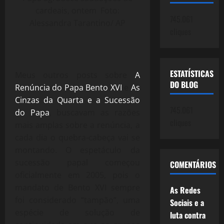
cardeais, ontem Foto:
745.061
Alessandra Tarantino/ AP
cliques
ESTATÍSTICAS
Meus outros posts sobre
A
DO BLOG
Renúncia do Papa Bento XVI
e
As
Cinzas da Quarta e a Sucessão
745.061
do Papa
, buscavam as razões
cliques
mais amplas sobre a renúncia, a
cada dia o quebra-cabeça vai se
montando. O espetáculo da
sucessão papal começou
COMENTÁRIOS
oficialmente em 2005, pois o
mandato de Bento XVI sempre
As Redes
foi considerado “tampão”, uma
Sociais e a
espécie de solução de
luta contra