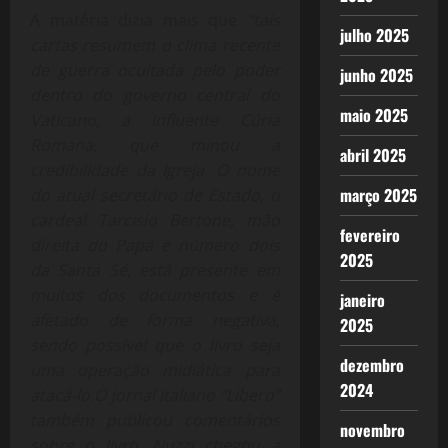
A matéria dizia mais que
“tais
julho 2025
cartas resumem o clima recente
de guerra ocultada pelo poder
junho 2025
dentro do governo central do
maio 2025
Vaticano, a influente Cúria
Romana, que minou a
abril 2025
credibilidade da Igreja. O nome
março 2025
do atual secretário de Estado, o
cardeal Tarcisio Bertone, mão
fevereiro
direita do Papa e número dois
2025
da Santa Sé, está presente em
muitos dos documentos e é
janeiro
afetado de forma negativa,
2025
sendo possível que o livro seja
dezembro
uma operação midiática para
2024
atacá-lo.O jornal italiano “Libero”
também publicou comentários
novembro
sobre o livro. Nuzzi chegou a