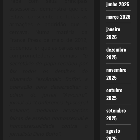
Papa com seus principais
junho 2026
assessores, demonstra que ele
março 2026
estava consciente de todas as
armações e podridão que o
janeiro
cercava. Numa matéria da
2026
France Press de maio de 2012,
podemos ler que as cartas eram
dezembro
comprometedoras demais
“o
2025
secretário do papa recebeu por
novembro
fax todos os detalhes do
2025
chamado “escândalo Boffo”, a
operação para desacreditar o
outubro
editor do jornal “Avvenire”,
2025
jornal da “Conferência Episcopal
setembro
italiana”, mediante acusações
2025
falsas de assédio homossexual e
homossexualidade contra o
agosto
jornalista Dino Boffo”.
2025