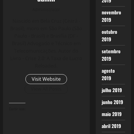
2019
Administrator
novembro
2019
Nascido em Bela Cruz (Ceará -
Brasil), moro em São Paulo (São
outubro
Paulo - Brasil) e Brasília (DF -
2019
Brasil) Advogado e Técnico em
Telecomunicações. Autor do
setembro
Livro - Crise 2.0: A Taxa de Lucro
2019
Reloaded.
agosto
2019
Visit Website
View All Posts
julho 2019
junho 2019
Curtir isso:
maio 2019
abril 2019