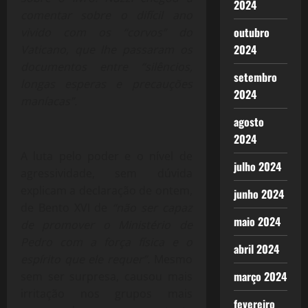
2024
comentar sobre o difícil ano
outubro
vivido com os “corvos” do
2024
Vaticano, que lhe passaram os
documentos entre “silêncios,
setembro
longas esperas e precauções
2024
maníacas”.
agosto
2024
A luta pelo poder e o nível de
julho 2024
agressividade, sem dúvida
explicam a declaração de ontem,
junho 2024
de Bento XVI de
“não ser capaz
maio 2024
de promover o Ministério de
Pedro com a força física e o
abril 2024
espírito que ele requer”.
Mesmo
março 2024
sem ser surpresa, causou mais
irritação nos grupos mais
fevereiro