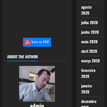
definitiva, mas ganhou olhos e
agosto
mentes mais interessados do
2020
que em 2005, a facilidade de
julho 2020
acompanhar e debater é bem
maior. Acompanhemos.
junho 2020
maio 2020
Save as PDF
abril 2020
ABOUT THE AUTHOR
março 2020
fevereiro
2020
janeiro
2020
dezembro
admin