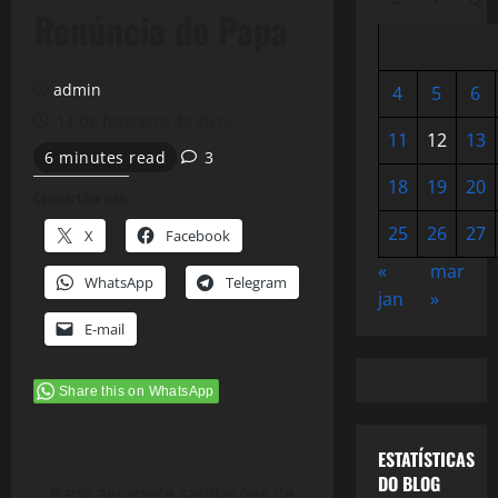
Renúncia do Papa
admin
4
5
6
14 de fevereiro de 2013
11
12
13
6 minutes read
3
18
19
20
Compartilhe isso:
25
26
27
X
Facebook
«
mar
WhatsApp
Telegram
jan
»
E-mail
Share this on WhatsApp
ESTATÍSTICAS
DO BLOG
Papa agradece saudações de