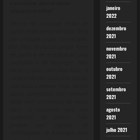
o conclave, diante dessa
janeiro
situação inédita?
2022
Dentro do conclave, todas as
dezembro
cartas estão embaralhadas. Será
2021
um conclave muito complicado.
Em 2005, havia um grupo forte
novembro
de apoio e de mobilização pela
2021
candidatura de Ratzinger. Mas
outubro
ele era o único ator mais forte. O
2021
cardeal Martini seria uma opção,
mas estava doente. Hoje, temos
setembro
vários candidatos. Mas nenhum
2021
deles tem um pacote de votos
agosto
claro. O vencedor será um
2021
candidato de centro. Não
poderá ser alguém de
julho 2021
continuidade de Ratzinger. Mas