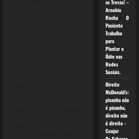
continuidade em que os grupos
as Trevas! –
antagônicos não tinham clara
Arnobio
maioria, optaram por um nome
Rocha
em
O
que representasse um
Paciente
compromisso de manter as
Trabalho
coisas como estavam, sem
para
causar estragos maiores se
Plantar o
qualquer lado assumisse,
Ódio nas
inclusive um cisma à direita. Esta
Redes
é a leitura que consegui fazer à
Sociais.
época, que se provou na prática,
Direito
nestes anos.
McDonald’s:
picanha não
é picanha,
A opção foi bem pragmática,
direito não
com 77 anos, saúde já abalada, o
é direito -
papado não seria longo, além do
Conjur
em
que a sua debilidade faria com
Os Sabores