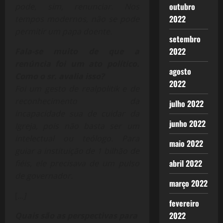
outubro
pode, sim, renunciar. Nos
2022
tempos modernos, não se pode
permitir um papa doente.
setembro
2022
Fala-se muito de que a
renúncia foi um ato político.
agosto
Como o sr. avalia isso?
2022
Foi um gesto de realpolitik e de
reconhecimento da
julho 2022
incapacidade sua de cuidar da
junho 2022
Igreja, pois não basta ser um
intelectual ou teólogo. Para
maio 2022
guiar a instituição de 1 bilhão de
abril 2022
fiéis, ele precisava de um pulso
de governador.
março 2022
[
…]
fevereiro
2022
Quais são as perspectivas para