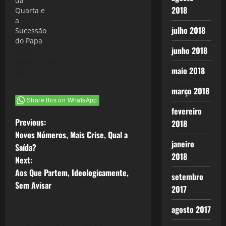
da
2018
Quarta e
a
julho 2018
Sucessão
do Papa
junho 2018
13 de
fevereiro de
maio 2018
2013
março 2018
Share this on WhatsApp
fevereiro
P
Previous:
2018
Novos Números, Mais Crise, Qual a
o
janeiro
Saída?
2018
Next:
s
Aos Que Partem, Ideologicamente,
setembro
t
Sem Avisar
2017
n
agosto 2017