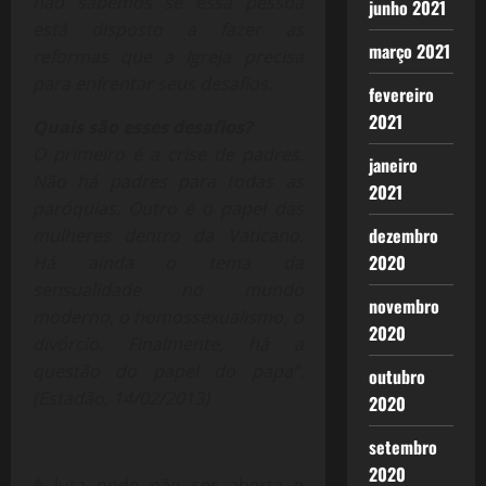
não sabemos se essa pessoa
junho 2021
está disposto a fazer as
março 2021
reformas que a Igreja precisa
para enfrentar seus desafios.
fevereiro
2021
Quais são esses desafios?
O primeiro é a crise de padres.
janeiro
Não há padres para todas as
2021
paróquias. Outro é o papel das
dezembro
mulheres dentro da Vaticano.
2020
Há ainda o tema da
sensualidade no mundo
novembro
moderno, o homossexualismo, o
2020
divórcio. Finalmente, há a
questão do papel do papa”.
outubro
(Estadão, 14/02/2013)
2020
setembro
2020
A luta pode não ser aberta e