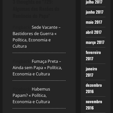
a
3 thoughts on “
729:
julho 2017
Algumas das Razões da
v
junho 2017
Renúncia do Papa
”
i
maio 2017
Pingback:
Sede Vacante –
g
abril 2017
Bastidores de Guerra «
Política, Economia e
março 2017
a
Cultura
fevereiro
t
2017
Pingback:
Fumaça Preta –
i
Ainda sem Papa « Política,
janeiro
Economia e Cultura
o
2017
n
dezembro
Pingback:
Habemus
2016
Papam? « Política,
novembro
Economia e Cultura
2016