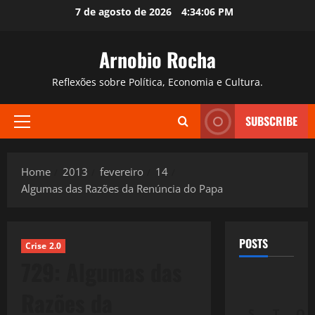
Skip
7 de agosto de 2026
4:34:07 PM
to
content
Arnobio Rocha
Reflexões sobre Política, Economia e Cultura.
SUBSCRIBE
Primary
Menu
Home
2013
fevereiro
14
Algumas das Razões da Renúncia do Papa
POSTS
Crise 2.0
729: Algumas das
Razões da
S
T
Q