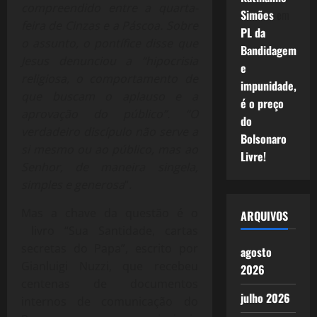
compreendido entre a quarta-
Simões
em
feira de Cinzas e a Páscoa. Sobre
PL da
o assunto, o pontífice disse que
Bandidagem
Jesus denunciou a “hipocrisia
e
religiosa, o comportamento de
impunidade,
que buscam o aplauso e a
é o preço
aprovação do público”. “O
do
verdadeiro discípulo não serve a
Bolsonaro
si mesmo ou ao público, mas ao
Livre!
Senhor, de maneira singela,
simples e generosa
“.
Mas a chave da questão é o
ARQUIVOS
livro “Sua Santidade, cartas
secretas do Papa”, escrito por
agosto
Gianluigi Nuzzi, que recebeu
2026
centenas de documentos
julho 2026
internos de comunicação do