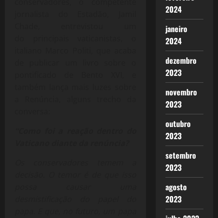
conservadores, o competente
2024
jornalista do Estadão, Jamil
Chade, entrevistou um
janeiro
do principais vaticanistas, o
2024
italiano Marco Politi, que acaba
dezembro
de publicar um livro sobre o
2023
pontificado de Bento XVI, e
também lança mais luzes sobre
novembro
a Renúncia, alguns trecho da
2023
conversa:
outubro
“Como foi a reação dentro do
2023
Vaticano diante da renúncia?
setembro
Os conservadores temem a
2023
decisão. O temor é de que isso
agosto
possa causar uma
2023
desmistificação do papel do
papa. E que, no futuro, um papa