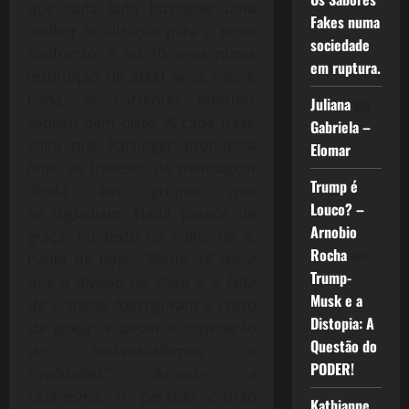
que cada lado buscasse uma
Fakes numa
melhor localização para o novo
sociedade
confronto, 5 ou 10 anos numa
em ruptura.
instituição de 2000 anos não é
nada, as correntes internas
Juliana
em
sabiam bem disto. A cada frase
Gabriela –
solta que Ratzinger pronuncia
Elomar
hoje, se traveste de mensagem
Trump é
direta aos grupos que
Louco? –
se digladiam. Nada parece de
Arnobio
graça, no texto da Folha de S.
Rocha
em
Paulo de hoje,
“Bento 16 disse
Trump-
que a divisão no clero e a falta
Musk e a
de unidade “desfiguram o rosto
Distopia: A
da Igreja” e pediu a superação
Questão do
de “individualismos e
PODER!
rivalidades” durante a
Quaresma, o período cristão
Kathianne