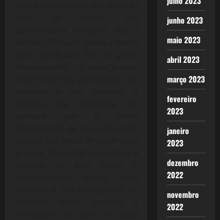
julho 2023
possa ser colocado sob pressão
para se demitir em
junho 2023
determinadas situações. Mas a
maio 2023
decisão foi muito lúcida e muito
bem planificada. Foi um gesto
abril 2023
revolucionário – a única grande
março 2023
reforma de seu pontificado, um
exemplo e um estímulo à
fevereiro
reflexão. Na Alemanha, há
2023
cardeais que já falam
abertamente de que seria justo
janeiro
colocar um limite de idade para
2023
o papa. Bento XVI completou a
dezembro
reforma de João Paulo II,
2022
estabelecendo idades para
cardeais e sua participação no
novembro
conclave. Agora, mandou a
2022
mensagem de que um papa