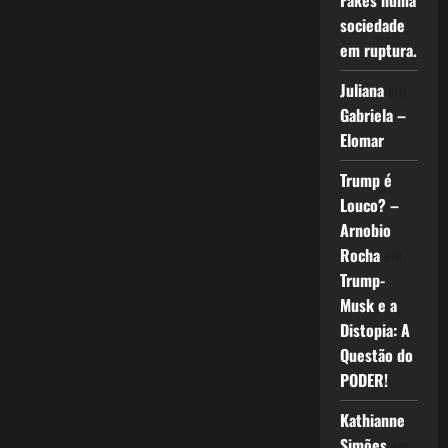
Fakes numa
sociedade
em ruptura.
Juliana
em
Gabriela –
Elomar
Trump é
Louco? –
Arnobio
Rocha
em
Trump-
Musk e a
Distopia: A
Questão do
PODER!
Kathianne
Simões
em