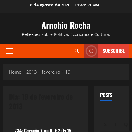
Skip
8 de agosto de 2026
11:50:00 AM
to
content
Arnobio Rocha
Reflexões sobre Política, Economia e Cultura.
SUBSCRIBE
Primary
Menu
Home
2013
fevereiro
19
Dia:
19 de fevereiro de
POSTS
2013
Tecnologia
S
T
Q
734: Geração Y ou K, H? Os 15