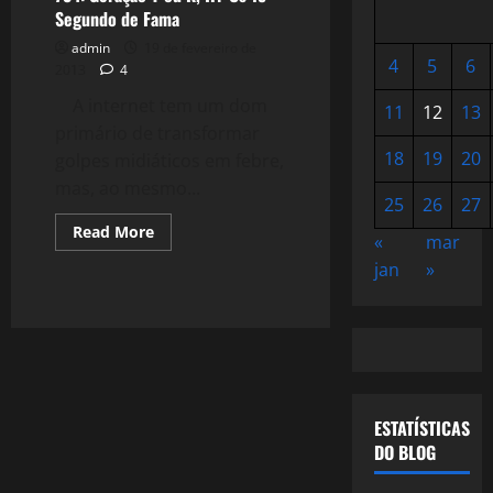
Segundo de Fama
admin
19 de fevereiro de
4
5
6
2013
4
A internet tem um dom
11
12
13
primário de transformar
18
19
20
golpes midiáticos em febre,
mas, ao mesmo...
25
26
27
Read
Read More
«
mar
more
about
jan
»
734:
Geração
Y
ou
K,
H?
Os
15
Segundo
de
ESTATÍSTICAS
Fama
DO BLOG