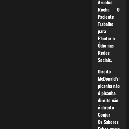
Arnobio
Rocha
em
O
Paciente
Trabalho
para
Plantar o
Ódio nas
Redes
Sociais.
Direito
McDonald’s:
picanha não
é picanha,
direito não
é direito -
Conjur
em
Os Sabores