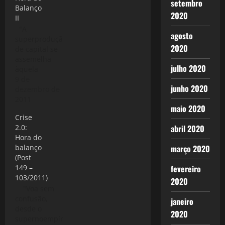
setembro
Balanço
2020
II
"A
agosto
superprodução
2020
de capital se
assemelha
julho 2020
àquela
doença que
9 de
junho 2020
na medicina
dezembro de
é
2011
maio 2020
denominada
Crise
de pletora,
abril 2020
2.0:
uma
Hora do
produção
março 2020
balanço
crescente e
(Post
descontrolada
fevereiro
149 –
de sangue
103/2011)
que não pode
2020
"Voa sem
encontrar
confusão,
vazão nas
janeiro
desde o
limitadas
2020
supernoempíreo,
veias e