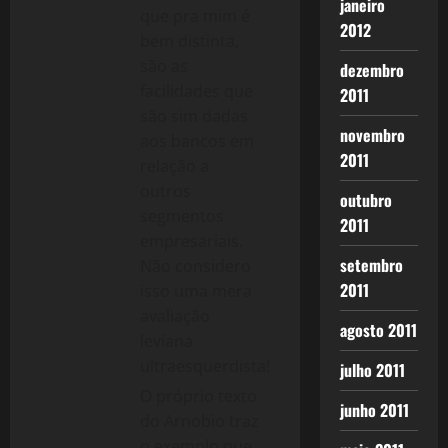
janeiro
que pra mim é
2012
bem distinta,
são as
dezembro
facilidades que
2011
são sim dadas
novembro
aos bancos em
2011
relação a
outros
outubro
segmentos
2011
empresariais.
setembro
Não considero
2011
isso uma mera
avaliação
agosto 2011
leviana
ultraesquerdista!
julho 2011
O próprio texto
junho 2011
do Arnobio traz
o exemplo que