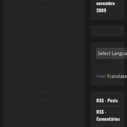
novembro
exemplo,
2009
recolhem cinco
vezes menos
imposto de
renda do que
todas as
pessoas físicas
do país. E as
empresas se
Powered
valem da
by
isenção de
Translate
imposto sobre
seu lucro, em
boa parte, pelo
RSS - Posts
‘pagamento de
juros sobre o
RSS -
capital próprio”
Comentários
feito a seus