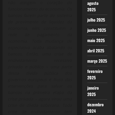
não atingem o coração do
agosto
funcionamento da economia. Os
2025
bancos fazem parte do sistema
julho 2025
de provimento de liquidez da
economia, eles constituem a
junho 2025
rede de pagamento da
maio 2025
economia. Toda mudança de
expectativa acaba abalando os
abril 2025
bancos. Então, uma crise de
endividamento recessivo
março 2025
privado e público – uma parte
fevereiro
dessa dívida pública dos
2025
governos europeus é fruto das
intervenções para salvar os
janeiro
bancos na primeira etapa da
2025
crise privada – agora virou uma
dezembro
crise de dívida soberana. Toda
2024
crise de endividamento tem