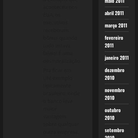
maio 2011
aconteceu nos
abril 2011
EUA, os
executivos
março 2011
receberam
fevereiro
bônus quando
2011
tudo estava
falido! É uma
janeiro 2011
desmoralização.
dezembro
Pra ficar em
2010
UM exemplo
tipicamente
novembro
brasileiro, onde
2010
o banco leva
maior
outubro
vantagem
2010
sobre qualquer
setembro
outra empresa,
2010