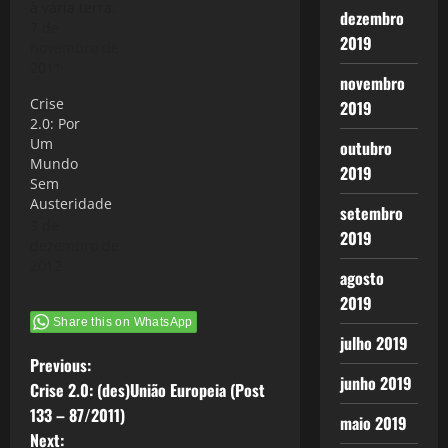
à vária terra,
artérias do
dezembro
ao negro
7 de
sistema
2019
inferno!"
novembro de
circulatório
(Fausto -
2011
do organismo
novembro
Goethe) Este
humano. Mas
Crise
2019
pequeno blog
as modernas
2.0: Por
tem se
crises de
Um
outubro
dedicado a
superprodução
Mundo
questão da
não são
2019
Sem
crise, que
naturais, são
Austeridade
aqui
históricas.…
setembro
3 de
denominamos
2019
dezembro de
de Crise 2.0,
2012
não por
agosto
modismo,
2019
mas porque
Share this on WhatsApp
tem a ver
julho 2019
com uma
P
Previous:
nova
junho 2019
dinâmica das
Crise 2.0: (des)União Europeia (Post
o
crises do
133 – 87/2011)
maio 2019
capital,…
Next: