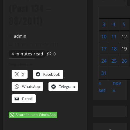
(Post 134 –
88/2011)
3
4
5
admin
10
11
12
11 de outubro de 2011
17
18
19
4 minutes read
0
24
25
26
Compartilhe isso:
31
X
Facebook
«
nov
WhatsApp
Telegram
set
»
E-mail
Share this on WhatsApp