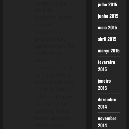
de que a culpa
julho 2015
seria da
junho 2015
esquerda. Nunca
devemos
maio 2015
esquecer que
abril 2015
graças a mídia
perdemos em São
março 2015
Paulo, Minas
Gerais e em
fevereiro
outros estados. E
2015
no Rio de Janeiro,
janeiro
sem alianças com
2015
PMDB de Sergio
Cabral a situação
dezembro
seria Serra hoje
2014
dando as cartas.
novembro
As esquerdas na
2014
minha modesta