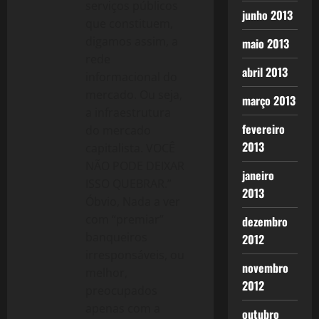
serviços públicos
junho 2013
que constituem,
digamos assim, a
maio 2013
rede
abril 2013
informacional do
mercado. Ou seja,
março 2013
a infraestrutura
fevereiro
do mercado
2013
capitalista. VOCÊ
NÃO PODE DEIXAR
janeiro
ISSO QUEBRAR.”
2013
Óbvio, Nada a ver
com “premiar”
dezembro
banqueiros
2012
irresponsáveis, ou
novembro
melhor,
2012
preocupados
apenas com a
outubro