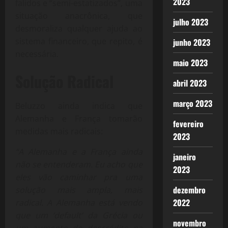
2023
falidos e “semi-estatizados”, uma
situação anacrônica, que
julho 2023
desmoraliza qualquer ajuda ao
sistema financeiro, que repito, é
junho 2023
necessária.
maio 2023
Solução Radical
abril 2023
março 2023
Beluzzo ainda indica que
Alemanha e França tomarão
fevereiro
medidas mais radicais:
2023
“A Alemanha e a França ainda
janeiro
não se entenderam. Eu acho que
2023
eles vão caminhar pra uma
dezembro
solução mais ampla, mais
2022
radical. A Alemanha está vendo
que um ‘default’ da Grécia ou
novembro