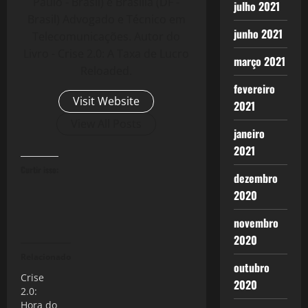
Paulo - Brasil) e Brasília (DF -
julho 2021
Brasil) Advogado e Técnico em
junho 2021
Telecomunicações. Autor do
Livro - Crise 2.0: A Taxa de Lucro
março 2021
Reloaded.
fevereiro
Visit Website
2021
View All Posts
janeiro
2021
Curtir isso:
dezembro
2020
novembro
2020
Relacionado
outubro
Crise
2020
2.0:
Hora do