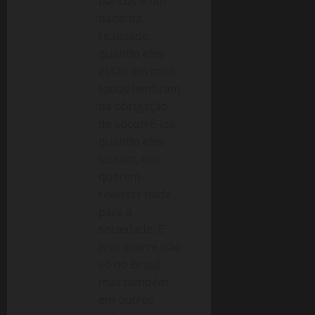
bancos é um
dado da
realidade:
quando eles
estão em crise
todos lembram
da obrigação
de socorrê-los,
quando eles
lucram, não
querem
reverter nada
para a
sociedade. E
isso ocorre não
só no Brasil
mas também
em outros