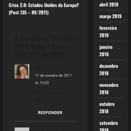
s
abril 2019
Crise 2.0: Estados Unidos da Europa?
t
(Post 135 – 89/2011)
março 2019
n
fevereiro
2019
a
0 thoughts on “
135: Crise
2.0: Soluções e Humor
janeiro
v
(Post 134 – 88/2011)
”
2019
i
dezembro
marinildac
disse:
2018
g
11 de outubro de 2011
às 13:20
novembro
a
2018
Ridículo, esse
t
Mailson, ridículo!
outubro
i
2018
RESPONDER
o
setembro
2018