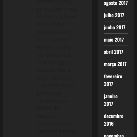
Arnobio Rocha,
agosto 2017
parece que o que
julho 2017
temos pela frente
é uma forte
junho 2017
pressão sobre o
maio 2017
nosso parque
industrial com
abril 2017
perspectivas de
desemprego e
março 2017
quebras neste
fevereiro
setor. Europa e
2017
EUA estão agora
graças aos
janeiro
mimados sem
2017
limites do
dezembro
mercado
2016
financeiro, sem
mercado interno.
novembro