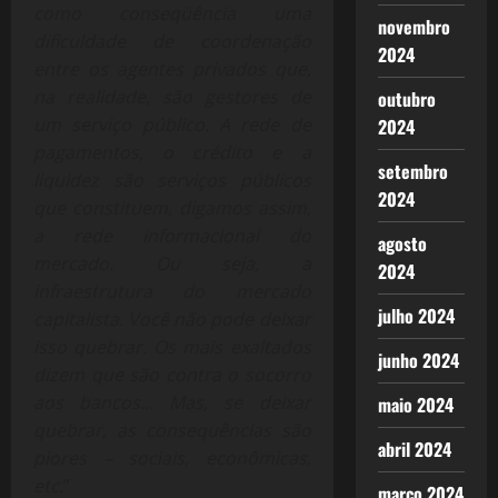
como conseqüência uma
novembro
dificuldade de coordenação
2024
entre os agentes privados que,
na realidade, são gestores de
outubro
um serviço público. A rede de
2024
pagamentos, o crédito e a
setembro
liquidez são serviços públicos
2024
que constituem, digamos assim,
a rede informacional do
agosto
mercado. Ou seja, a
2024
infraestrutura do mercado
julho 2024
capitalista. Você não pode deixar
isso quebrar. Os mais exaltados
junho 2024
dizem que são contra o socorro
aos bancos… Mas, se deixar
maio 2024
quebrar, as consequências são
abril 2024
piores – sociais, econômicas,
etc
.”
março 2024