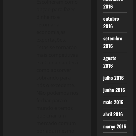
Escolheram como
2016
opção para fazer
dinheiro e
outubro
retomar a
2016
economia,as
setembro
exportações.
2016
Estas se tornarão
mais competitivas
agosto
e a China não terá
2016
como absorver
julho 2016
sobrando para
nós o excedente.
junho 2016
Não podemos nos
fechar para o
maio 2016
mundo e temos
abril 2016
que criar um
mercado comum
março 2016
por aqui mesmo