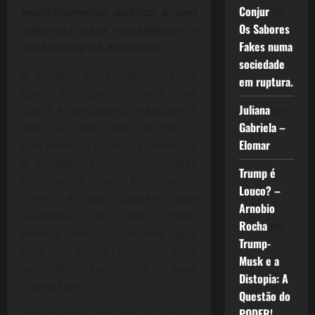
Conjur
em
endividamento público e sem
Os Sabores
reformas para restabelecer o
Fakes numa
dinamismo na economia”
sociedade
A declaração acima vinda de
em ruptura.
quem vem parece piada, mas
Juliana
em
não é. A consultoria de Mailson é
Gabriela –
uma das mais caras do país, o
Elomar
que revela o quanto a memória
e inteligência são desprezadas
Trump é
no mundo atual. Mais ainda,
Louco? –
como é que alguém que
Arnobio
“afundou” um país inteiro
Rocha
em
merece crédito e, ser bem pago,
Trump-
para falar sobre Economia? Qual
Musk e a
validade real de seus
Distopia: A
“conselhos”?
Questão do
PODER!
Infelizmente isto não é sessão