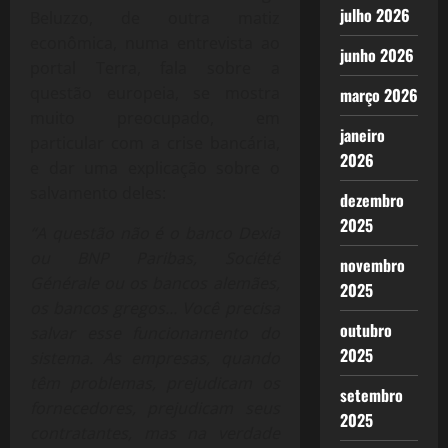
julho 2026
Beluzzo, de outra matiz
econômica, numa entrevista ao
junho 2026
portal Terra, fala sobre a
questão europeia, se mostra
março 2026
muito preocupado, em
janeiro
particular com a crise bancária,
2026
e dar uma explicação sobre o
salvamento deles:
dezembro
2025
“A questão não é o banco Dexia
ou BNP Paribas, Société
novembro
Générale ou os bancos alemães,
2025
os bancos gregos… Você precisa
outubro
salvar esse funcionamento do
2025
sistema. As empresas, quando
têm problemas, prejudicam os
setembro
fornecedores, prejudicam seus
2025
contratantes, mas na verdade