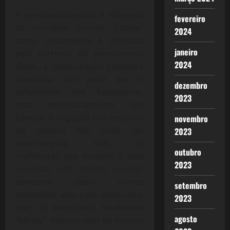
A perspectiva posta é diferente
fevereiro
da corrente “menos Estado”
2024
como cinicamente é colocada
janeiro
pela corrente do pensamento
2024
único, a preocupação sistêmica
apontada não pode ser o
dezembro
salvamento dos banqueiros,
2023
mas necessariamente dos
bancos. A irrigação dos recursos
novembro
no sistema não pode ser
2023
interrompida, mas os
outubro
malfeitores que levaram a esta
2023
condição não podem receber
benesses pelos crimes
setembro
cometidos, vide caso americano,
2023
que os executivos receberam
agosto
“bônus” mesmo com os bancos