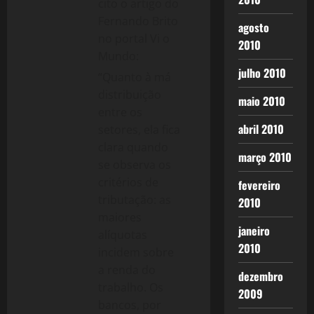
cito o artigo do
Fernando Brito
agosto
no portal Vi o
2010
Mundo:
julho 2010
“Quanto à má
distribuição
maio 2010
entre os
abril 2010
setores, ela fica
clara quando
março 2010
se observa os
critérios de
fevereiro
tributação: as
2010
maiores
janeiro
alíquotas
2010
incidem sobre
a renda do
dezembro
trabalho. Os
2009
bancos, por