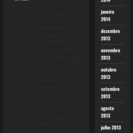
Melhor frase do
janeiro
texto, a meu ver:
2014
Toda crise de
dezembro
endividamento
2013
tem como
conseqüência
novembro
uma dificuldade
2013
de coordenação
entre os agentes
outubro
privados que, na
2013
realidade, são
setembro
gestores de um
2013
serviço público. A
rede de
agosto
pagamentos, o
2013
crédito e a
julho 2013
liquidez são