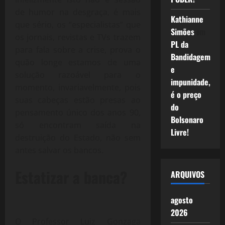
de humor na desgraça, é mais
Kathianne
que sério, os “especialistas” que
Simões
em
os jornais, revistas e TVs trazem
PL da
para fala sobre a crise, prova o
Bandidagem
quão longe estamos de uma
e
solução razoável para o
impunidade,
momento, invariavelmente, pois
é o preço
suas cabeças estão presas ao
do
pensamento único dos anos 90,
Bolsonaro
só encontram saída na
Livre!
destruição do Estado, não sem
antes salvar os bancos.
Estatizar a banca?
ARQUIVOS
agosto
2026
O Professor Luiz Gonzaga