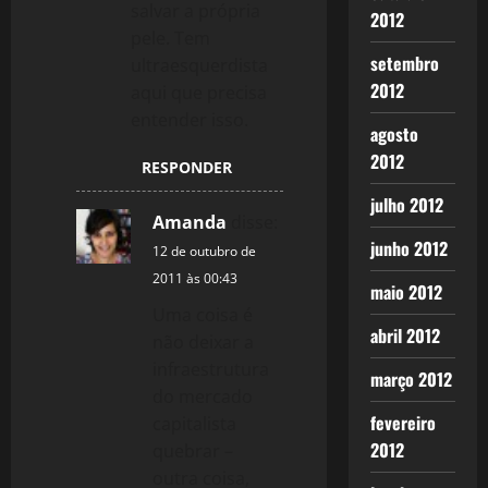
salvar a própria
2012
pele. Tem
setembro
ultraesquerdista
2012
aqui que precisa
entender isso.
agosto
2012
RESPONDER
julho 2012
Amanda
disse:
junho 2012
12 de outubro de
2011 às 00:43
maio 2012
Uma coisa é
abril 2012
não deixar a
infraestrutura
março 2012
do mercado
fevereiro
capitalista
2012
quebrar –
outra coisa,