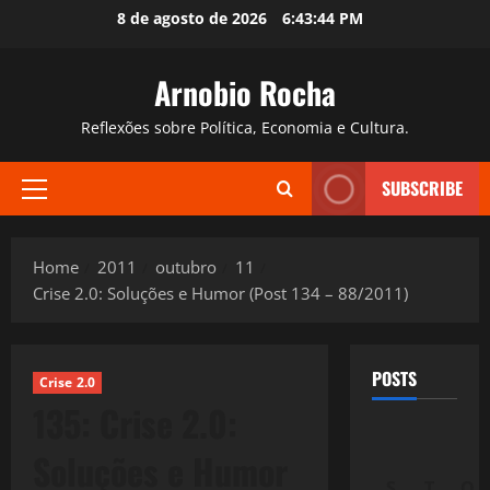
Skip
8 de agosto de 2026
6:43:45 PM
to
content
Arnobio Rocha
Reflexões sobre Política, Economia e Cultura.
SUBSCRIBE
Primary
Menu
Home
2011
outubro
11
Crise 2.0: Soluções e Humor (Post 134 – 88/2011)
POSTS
Crise 2.0
135: Crise 2.0:
Soluções e Humor
S
T
Q