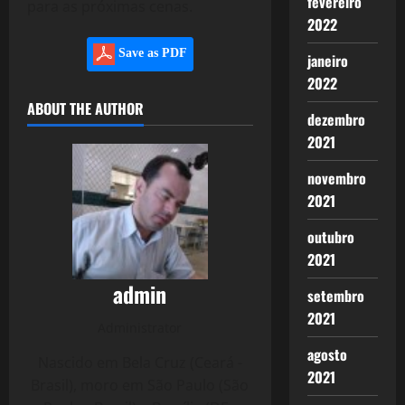
fevereiro
para as próximas cenas.
2022
Save as PDF
janeiro
2022
ABOUT THE AUTHOR
dezembro
2021
novembro
2021
outubro
2021
admin
setembro
2021
Administrator
agosto
Nascido em Bela Cruz (Ceará -
2021
Brasil), moro em São Paulo (São