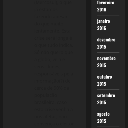
fevereiro
(Mercosul), o que
2016
já estamos
fazendo apesar
janeiro
do que muito
2016
lentamente. Esta
crise será longa é
dezembro
o que tudo indica.
2015
Só não quero que
novembro
a globo, veja e
2015
seus clones,
responsáveis pela
outubro
informação(?) de
2015
cerca de 90% da
setembro
população
2015
brasileira, caso
esta crise venha a
agosto
nos afetar, não
2015
convença o eleitor