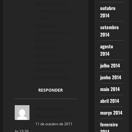
opinião, como
outubro
continuam graças
2014
a mídia
dominada,
setembro
falando entre e
2014
para si na
agosto
Internet,
2014
continuam
subestimando o
julho 2014
monopólio e
junho 2014
poder da mídia.
maio 2014
RESPONDER
abril 2014
Vera Pereira
março 2014
veramp2
disse:
fevereiro
11 de outubro de 2011
2014
às 15:26