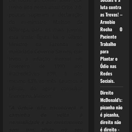
De todas as coisas tolas que
luta contra
tenho lido nesta atual Crise 2.0,
as Trevas! –
poucas superam a declaração
Arnobio
do ex-ministro Mailson da
Rocha
em
O
Nóbrega, para os mais jovens,
Paciente
esta triste figura foi o último
Trabalho
Ministro da Fazenda do
para
malfadado Governo Sarney, que
Plantar o
levou a inflação mensal em
Ódio nas
Fevereiro de 1990 aos
Redes
inacreditáveis 83%, é isto
Sociais.
mesmo 83% ao mês. Leiamos a
pérola, do agora consultor
Direito
financeiro, Mailson:
McDonald’s:
picanha não
“
A Grécia não encontrará o
é picanha,
caminho de volta à
direito não
normalidade e ao crescimento
é direito -
sem um alívio no seu