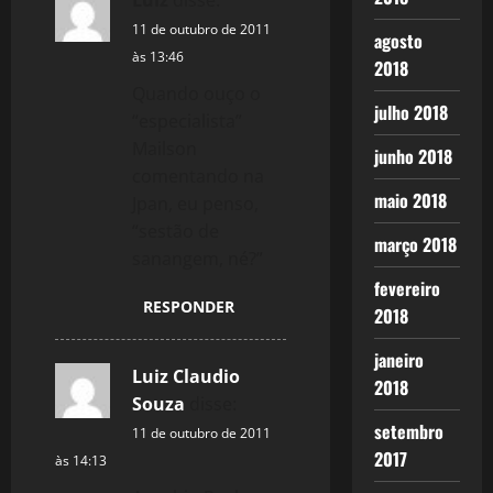
Luiz
disse:
n
11 de outubro de 2011
agosto
às 13:46
2018
Quando ouço o
julho 2018
“especialista”
Mailson
junho 2018
comentando na
maio 2018
Jpan, eu penso,
“sestão de
março 2018
sanangem, né?”
fevereiro
RESPONDER
2018
janeiro
Luiz Claudio
2018
Souza
disse:
setembro
11 de outubro de 2011
2017
às 14:13