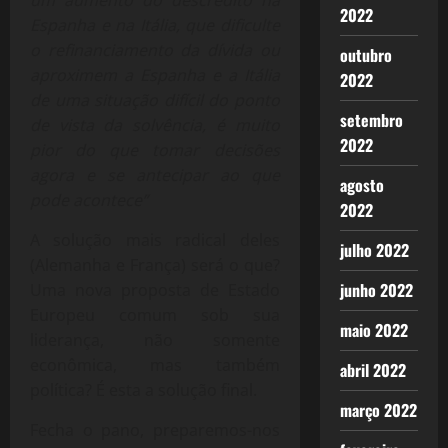
um aumento do descrédito na
2022
Espanha e na Itália, que dificulte
o refinanciamento da dívida ou
outubro
aproximem a Espanha e a Itália
2022
de uma situação difícil do ponto
setembro
de vista da solvência, é muito
2022
pior do que tomar decisões
agora e se antecipar ao que
agosto
pode acontece”
2022
A solução mais radical deles
julho 2022
(Alemanha e França) será o que?
junho 2022
Uma nova proposta de Estado
Europeu comum sob sua
maio 2022
liderança, não somente
econômica, mas também
abril 2022
política? É esta a solução final.
março 2022
Fecha o pano, preparemos-nos