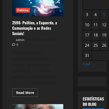
Política
3
4
5
2596: Política, a Esquerda, a
10
11
12
Comunicação e as Redes
Sociais!
17
18
19
admin
4 de junho de 2025
0
24
25
26
Os filósofos têm
31
apenas interpretado o
« jul
mundo de maneiras
diferentes; a questão,
porém, é transformá-lo.
(11ª tese de Marx sobre...
Read
Read More
more
ESTATÍSTICAS
about
2596:
DO BLOG
Política,