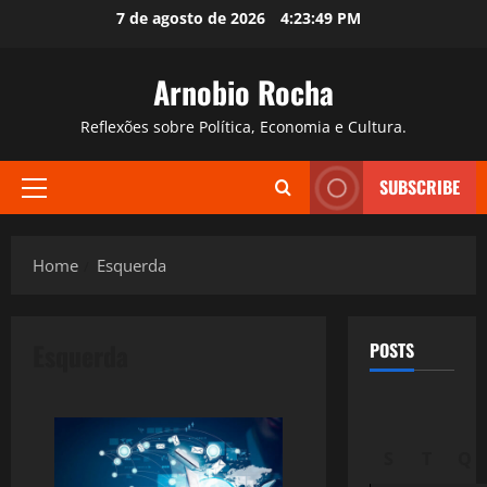
Skip
7 de agosto de 2026
4:23:50 PM
to
content
Arnobio Rocha
Reflexões sobre Política, Economia e Cultura.
SUBSCRIBE
Primary
Menu
Home
Esquerda
Esquerda
POSTS
S
T
Q