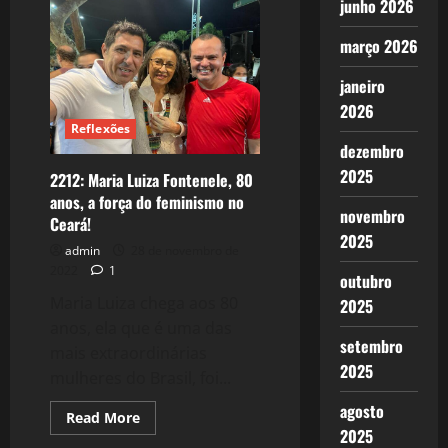
junho 2026
A
disputa
das
março 2026
Redes
Socias:
O
janeiro
Autoflagelo
não
2026
nos
Reflexões
levará
ao
dezembro
Paraíso!
2025
2212: Maria Luiza Fontenele, 80
anos, a força do feminismo no
novembro
Ceará!
2025
admin
28 de novembro de
2022
1
outubro
Maria Luiza chega aos 80
2025
anos, ela que é uma das
setembro
mais extraordinárias
2025
mulheres do Brasil, foi...
agosto
Read
Read More
more
2025
about