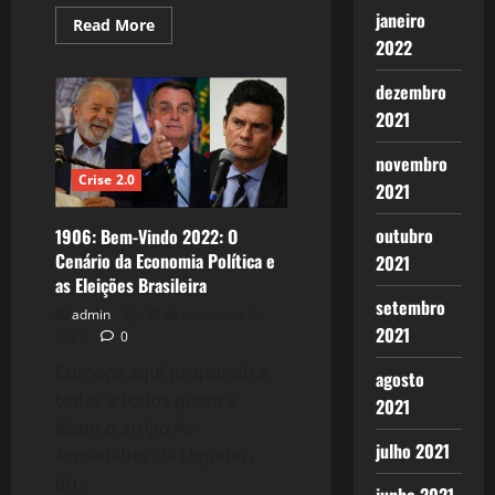
janeiro
Read
Read More
more
2022
about
1937:
O
dezembro
PT
Ressurge
2021
e
Volta
novembro
ao
Protagonismo
Crise 2.0
2021
com
Lula,
vencerão
outubro
1906: Bem-Vindo 2022: O
o
Obscurantismo?
Cenário da Economia Política e
2021
as Eleições Brasileira
setembro
admin
30 de novembro de
2021
2021
0
Começo aqui propondo a
agosto
todas e todos quem a
2021
leiam o artigo As
julho 2021
Armadilhas da Liquidez,
do...