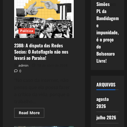
O
Simões
em
Fator
Camilo
PL da
Santana
e
Bandidagem
a
Renovação
e
PT!
Política
impunidade,
é o preço
2388: A disputa das Redes
do
Socias: O Autoflagelo não nos
Bolsonaro
levará ao Paraíso!
Livre!
admin
18 de abril de 2024
0
“No caso da internet, não
ARQUIVOS
penso que ela possa fazer
a crítica da vida, porque o
agosto
trabalho...
2026
Read
Read More
more
julho 2026
about
2388: