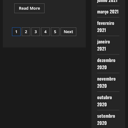
junho 2021
Read
Read More
março 2021
more
about
1906:
fevereiro
Bem-
Vindo
Paginação
2021
1
2
3
4
5
Next
2022:
O
Cenário
janeiro
de
da
Economia
2021
Política
posts
e
dezembro
as
Eleições
2020
Brasileira
novembro
2020
outubro
2020
setembro
2020