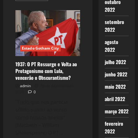
outubro
about
2096:
2022
Derrotar
o
Ultraliberalismo
setembro
passa
2022
por
eleger
Lula?
agosto
Estado Gotham City
2022
julho 2022
1937: O PT Ressurge e Volta ao
Protagonismo com Lula,
junho 2022
vencerão o Obscurantismo?
maio 2022
admin
30 de dezembro de
2021
0
abril 2022
“Tudo que nos parecia
sólido sumiu ao vento
março 2022
como nossos anelos”
fevereiro
(Macbeth – William
2022
Shakespeare) O PT...