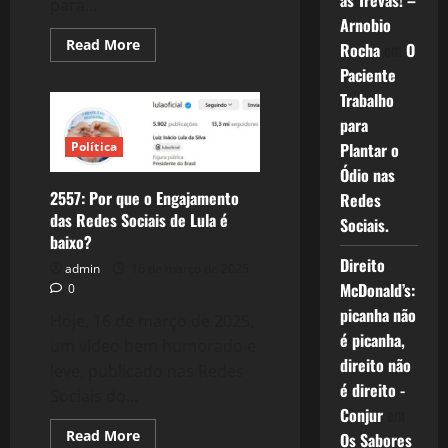
as Trevas! –
para...
Arnobio
Read
Read More
Rocha
em
O
more
about
Paciente
2584:
Trabalho
Pepe
Mujica,
para
Para
Sempre!
Plantar o
Política
Ódio nas
2557: Por que o Engajamento
Redes
das Redes Sociais de Lula é
Sociais.
baixo?
Direito
admin
16 de março de 2025
McDonald’s:
0
picanha não
Hoje, 16 de março de 2025,
é picanha,
um vídeo bem humorado e
direito não
leve, publicado nas Redes
é direito -
Sociais do...
Conjur
em
Read
Read More
Os Sabores