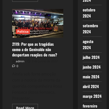
2024
more
about
Sarau
outubro
do
GGN
2024
–
Nassif
–
setembro
a
2024
Importância
Política
dos
portais
agosto
alternativos
2119: Por que as tragédias
à
2024
mídia
como a de Genivaldo não
corporativa
despertam reações de ruas?
julho 2024
admin
2 de junho de 2022
junho 2024
0
Ainda sob forte emoção
maio 2024
com a notícia da morte da
abril 2024
querida companheira Rosa
Fonseca (Rosa Fonseca,
março 2024
Presente!...
fevereiro
Read
Read More