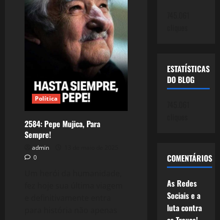
a
Esquerda,
745.061
a
Comunicação
cliques
e
as
Redes
Sociais!
ESTATÍSTICAS
DO BLOG
Política
745.061
cliques
2584: Pepe Mujica, Para
Sempre!
admin
13 de maio de 2025
COMENTÁRIOS
0
Um herói da humanidade,
As Redes
fez hoje sua última viagem
Sociais e a
e definitivamente entra
luta contra
para história não apenas