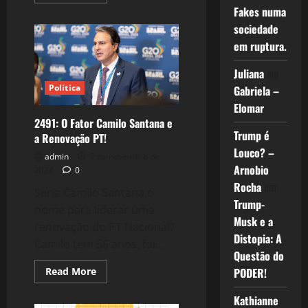
more
Fakes numa
about
2557:
sociedade
Por
que
em ruptura.
o
Engajamento
das
Juliana
em
Redes
Sociais
Política
Gabriela –
de
Elomar
Lula
é
2491: O Fator Camilo Santana e
baixo?
Trump é
a Renovação PT!
Louco? –
admin
2 de novembro de
Arnobio
2024
0
Rocha
em
Seria Camilo Santana o
Trump-
nome para liderar uma
Musk e a
renovação do PT Nacional?
Distopia: A
Camilo tem 56 anos, foi...
Questão do
Read
PODER!
Read More
more
about
Kathianne
2491: