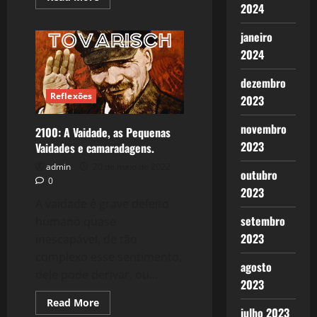
more
2024
about
2119:
janeiro
Por
que
2024
as
tragédias
como
dezembro
a
de
Reflexões
2023
Genivaldo
não
despertam
novembro
2100: A Vaidade, as Pequenas
reações
2023
de
Vaidades e camaradagens.
ruas?
admin
20 de maio de 2022
outubro
0
2023
A vaidade é grave defeito
setembro
humano quase
2023
inescapável, de tão
complexo esse sentimento,
agosto
dele pode derivar, ou...
2023
Read
Read More
julho 2023
more