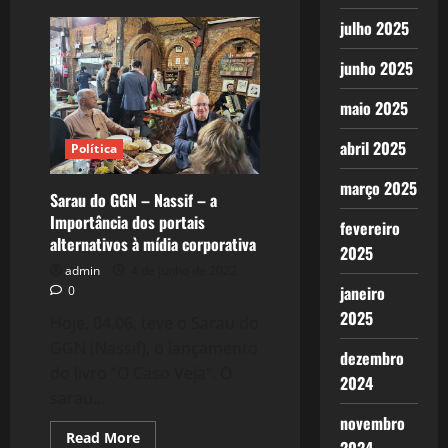
2212:
Maria
julho 2025
Luiza
Fontenele,
junho 2025
80
anos,
a
maio 2025
força
do
feminismo
abril 2025
Política
no
Ceará!
março 2025
Sarau do GGN – Nassif – a
Importância dos portais
fevereiro
alternativos à mídia corporativa
2025
admin
4 de junho de 2022
janeiro
0
2025
Hoje, 04.06, teve o Sarau do
GGN (Nassif), o lançamento
dezembro
do livro “O Caso Veja“. O
2024
sarau...
novembro
Read
Read More