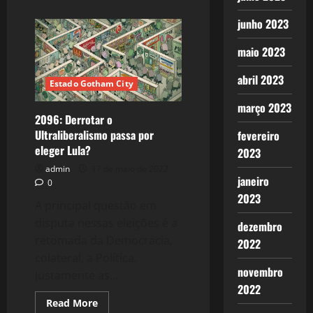
about
2100:
junho 2023
A
Vaidade,
as
maio 2023
Pequenas
Vaidades
e
abril 2023
camaradagens.
Estado Gotham City
março 2023
2096: Derrotar o
Ultraliberalismo passa por
fevereiro
eleger Lula?
2023
admin
17 de maio de 2022
janeiro
0
2023
A principal questão em
disputa nessas eleições é a
dezembro
retomada da Democracia,
2022
colateral, a Política.
novembro
Justamente as...
2022
Read
Read More
more