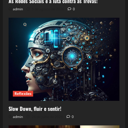
As Redes Sociais e a luta contra as Trevas!
admin
5 de agosto de 2026
0
Reflexões
Slow Down, fluir e sentir!
admin
24 de julho de 2026
0