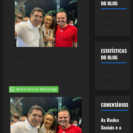
DO BLOG
745.061
cliques
ESTATÍSTICAS
DO BLOG
Maria Luiza, uma força que nos
alerta.
745.061
cliques
Share this on WhatsApp
COMENTÁRIOS
As Redes
Sociais e a