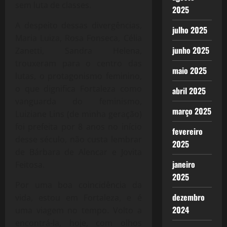
sem luta de classes.
2025
A despeito dessas divergências,
julho 2025
Maria Luiza, Rosa Fonseca, Célia
junho 2025
Zanetti, Sandra Helena,
trouxeram para o centro das
maio 2025
lutas, o protagonismo feminino,
o que dignifica Fortaleza como
abril 2025
vanguarda do feminismo,
março 2025
Luiziane Lins (de minha geração)
foi prefeita por 8 anos no início
fevereiro
desse século, não custa lembrar
2025
de Bárbara de Alencar e Jovita
janeiro
Feitosa.
2025
Por uma boa coincidência da
dezembro
vida, estou em Fortaleza, e é
2024
uma viagem no tempo. Volto a
encontrá-la, hoje, com olhos