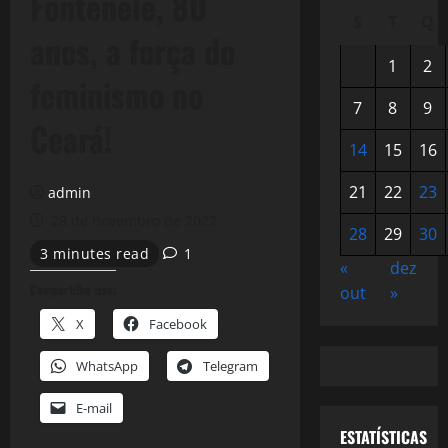
Fontenele, 80
S
T
Q
anos, a força do
1
2
feminismo no
7
8
9
Ceará!
14
15
16
21
22
23
admin
28 de novembro de 2022
28
29
30
3 minutes read
1
«
dez
Compartilhe isso:
out
»
X
Facebook
WhatsApp
Telegram
E-mail
ESTATÍSTICAS