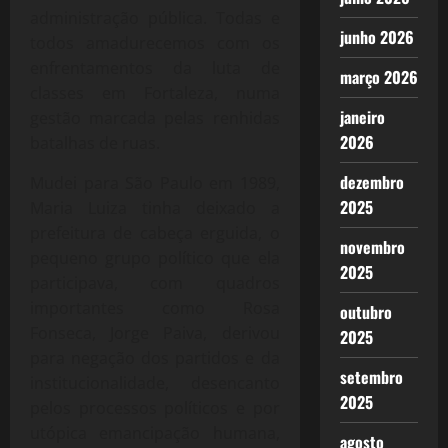
administração pública. Todas e
junho 2026
todos amadurecemos com os
enfrentamentos da luta de
março 2026
classes em Fortaleza, numa
janeiro
gestão marcada pelas renhidas
2026
batalhas de ruas.
dezembro
Mudei para São Paulo em 1989,
2025
Maria Luiza tinha deixado a
prefeitura de cabeça erguida, o
novembro
pequeno grupo político que ela
2025
participava, com quadros
importantes como Rosa
outubro
Fonseca, Jorge Paiva, derivou
2025
para negação dos partidos e da
setembro
institucionalidade, desencanto
2025
pelos processos políticos e por
utópica emancipação humana,
agosto