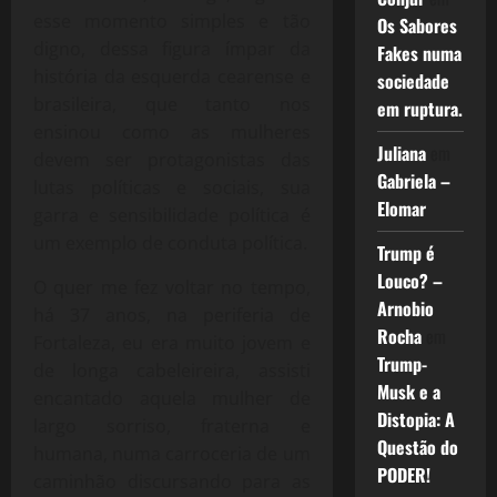
esse momento simples e tão
Os Sabores
digno, dessa figura ímpar da
Fakes numa
história da esquerda cearense e
sociedade
brasileira, que tanto nos
em ruptura.
ensinou como as mulheres
Juliana
em
devem ser protagonistas das
Gabriela –
lutas políticas e sociais, sua
Elomar
garra e sensibilidade política é
um exemplo de conduta política.
Trump é
Louco? –
O quer me fez voltar no tempo,
Arnobio
há 37 anos, na periferia de
Rocha
em
Fortaleza, eu era muito jovem e
Trump-
de longa cabeleireira, assisti
Musk e a
encantado aquela mulher de
Distopia: A
largo sorriso, fraterna e
Questão do
humana, numa carroceria de um
PODER!
caminhão discursando para as