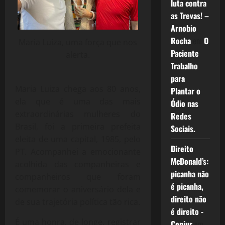
luta contra
as Trevas! –
Arnobio
Rocha
em
O
Maria Luiza, uma força que nos
Paciente
alerta.
Trabalho
para
Maria Luiza chega aos 80 anos,
Plantar o
ela que é uma das mais
Ódio nas
extraordinárias mulheres do
Redes
Brasil, foi a primeira prefeita
Sociais.
eleita de uma capital, 1985, pelo
Direito
PT. Acompanhei a emocionante
McDonald’s:
acolhida das companheiras e
picanha não
companheiros que foram
é picanha,
comemorar o aniversário dela e
direito não
de sua trajetória política tão rica.
é direito -
É uma honra, de longe, registrar
Conjur
em