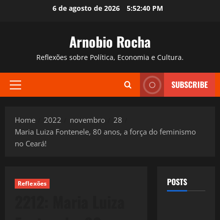
Skip
6 de agosto de 2026
5:52:41 PM
to
content
Arnobio Rocha
Reflexões sobre Política, Economia e Cultura.
SUBSCRIBE
Primary
Menu
Home
2022
novembro
28
Maria Luiza Fontenele, 80 anos, a força do feminismo
no Ceará!
POSTS
Reflexões
2212: Maria Luiza