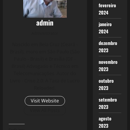
fevereiro
2024
admin
janeiro
2024
Administrator
dezembro
Nascido em Bela Cruz (Ceará -
2023
Brasil), moro em São Paulo (São
Paulo - Brasil) e Brasília (DF -
novembro
Brasil) Advogado e Técnico em
2023
Telecomunicações. Autor do
outubro
Livro - Crise 2.0: A Taxa de Lucro
2023
Reloaded.
setembro
Visit Website
2023
View All Posts
agosto
2023
Curtir isso: