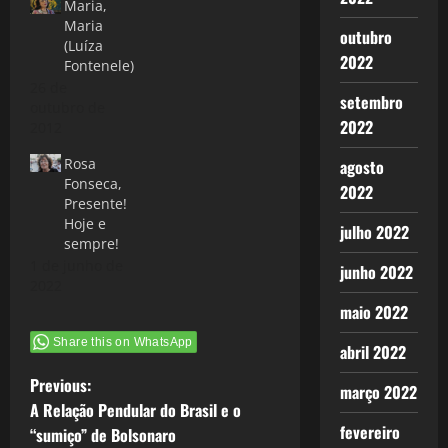
Maria,
Maria
outubro
(Luíza
2022
Fontenele)
26 de
setembro
outubro de
2022
2012
Rosa
agosto
Fonseca,
2022
Presente!
Hoje e
julho 2022
sempre!
1 de junho de
junho 2022
2022
maio 2022
Share this on WhatsApp
abril 2022
P
Previous:
março 2022
A Relação Pendular do Brasil e o
o
fevereiro
“sumiço” de Bolsonaro