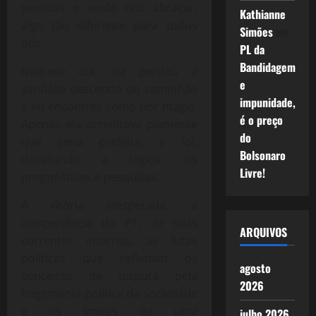
pessoas e vindo nos abraçar,
Kathianne
algo tão diferente para todos
Simões
em
nós.
PL da
Bandidagem
Naquele dia, ela perdeu a
e
sandália descendo do caminhão
impunidade,
e eu encontrei, como por magia.
é o preço
Apenas ela acreditava piamente
do
que seria prefeita, e foi,
Bolsonaro
desafiando a lógica, os
Livre!
prognósticos e pesquisas.
A vitória inesperada, a
inexperiência do PT, de suas
ARQUIVOS
correntes internas, as lutas
políticas que refletiam os
agosto
conceitos de disputa pela
2026
hegemonia política da sociedade
e os limites de uma
julho 2026