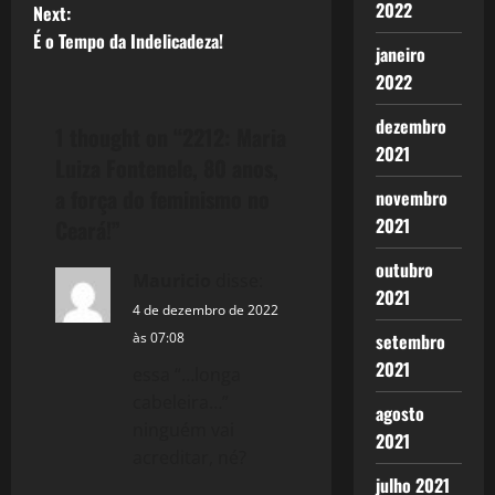
2022
Next:
s
É o Tempo da Indelicadeza!
janeiro
t
2022
n
dezembro
1 thought on “
2212: Maria
2021
a
Luiza Fontenele, 80 anos,
a força do feminismo no
novembro
v
2021
Ceará!
”
i
outubro
Mauricio
disse:
2021
g
4 de dezembro de 2022
às 07:08
setembro
a
2021
essa “…longa
t
cabeleira…”
agosto
ninguém vai
i
2021
acreditar, né?
julho 2021