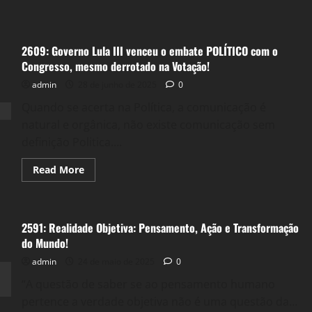
2609: Governo Lula III venceu o embate POLÍTICO com o
Congresso, mesmo derrotado na Votação!
admin
28 de junho de 2025
0
Quando se acerta na Política, a comunicação é
natural e orgânica, não existe comunicação sem
definição Politica....
Read
Read More
more
about
2609:
Governo
Lula
2591: Realidade Objetiva: Pensamento, Ação e Transformação
III
venceu
do Mundo!
o
embate
admin
24 de maio de 2025
0
POLÍTICO
com
“A questão de saber se ao pensamento humano
o
Congresso,
pertence a verdade objetiva não é uma questão da...
mesmo