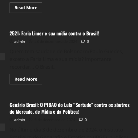
derrotado
na
Read
Read More
Votação!
more
about
2591:
Realidade
Objetiva:
2521: Faria Limer e sua mídia contra o Brasil!
Pensamento,
Ação
admin
23 de dezembro de 2024
e
0
Transformação
do
Quem tem saudade de Bolsonaro/Paulo Guedes,
Mundo!
exceto a Faria Lima e sua mídia? Importante
recordar… O Brasil...
Read
Read More
more
about
2521:
Faria
Limer
Cenário Brasil: O PIBÃO do Lula “Sortudo” contra os abutres
e
sua
do Mercado, de Mídia e da Política!
mídia
contra
admin
6 de dezembro de 2024
0
o
Brasil!
No último dia 3 de dezembro de 2024, o Instituto
Brasileiro de Geografia e Estatística (IBGE), publicou...