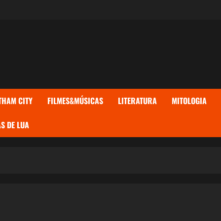
THAM CITY
FILMES&MÚSICAS
LITERATURA
MITOLOGIA
S DE LUA