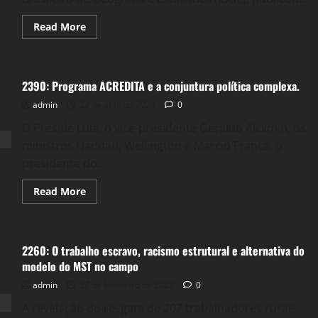
Read
Read More
more
about
Cenário
Brasil:
O
2390: Programa ACREDITA e a conjuntura política complexa.
PIBÃO
do
admin
22 de abril de 2024
Lula
0
“Sortudo”
contra
O Preside Lula, o vice-presidente Geraldo Alckmin, os
os
ministros Haddad, Wellington e Marcio Franca, o
abutres
do
presidente do...
Mercado,
de
Mídia
Read
Read More
e
more
da
about
Política!
2390:
Programa
ACREDITA
2260: O trabalho escravo, racismo estrutural e alternativa do
e
a
modelo do MST no campo
conjuntura
política
admin
27 de fevereiro de 2023
0
complexa.
A revelação do resgate de 207 trabalhadores rurais