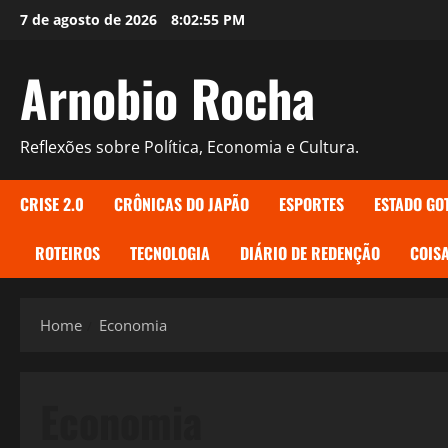
Skip
7 de agosto de 2026
8:02:55 PM
to
content
Arnobio Rocha
Reflexões sobre Política, Economia e Cultura.
CRISE 2.0
CRÔNICAS DO JAPÃO
ESPORTES
ESTADO GO
ROTEIROS
TECNOLOGIA
DIÁRIO DE REDENÇÃO
COISA
Home
Economia
Economia