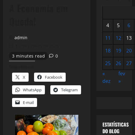
A Economia em
Queda!
4
5
6
admin
11
12
13
10 de janeiro de 2021
18
19
20
3 minutes read
0
25
26
27
Compartilhe isso:
«
fev
X
Facebook
dez
»
WhatsApp
Telegram
E-mail
ESTATÍSTICAS
DO BLOG