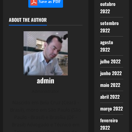
Save as PDF
outubro
2022
ABOUT THE AUTHOR
setembro
2022
agosto
2022
julho 2022
junho 2022
admin
maio 2022
Administrator
abril 2022
Nascido em Bela Cruz (Ceará -
março 2022
Brasil), moro em São Paulo (São
Paulo - Brasil) e Brasília (DF -
fevereiro
Brasil) Advogado e Técnico em
2022