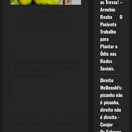
as Trevas! –
Arnobio
Os preços estão
Rocha
em
O
descontrolados e isso
Paciente
produzirá mais miséria.
Trabalho
para
Plantar o
Ódio nas
Redes
“O Brasil está quebrado,
Sociais.
não consigo fazer nada”
(Bolsonaro, Jair).
Direito
McDonald’s:
picanha não
é picanha,
direito não
A confissão que mistura
é direito -
incompetência e descaso, é
Conjur
em
também sincera, pois Guedes e
Os Sabores