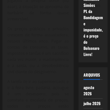
jogados à própria sorte (ou
Simões
em
azar), a situação se aproxima da
PL da
barbárie de forma quase
Bandidagem
irreversível.
e
Os preços públicos e privados
impunidade,
crescem de forma assustadora,
é o preço
nesses últimos anos. Pagar as
do
contas de consumo, as taxas,
Bolsonaro
impostos e tarifas é um sacrifício
Livre!
cada vez maior, a inadimplência
é a saída, ou a desobediência
civil diante do desgoverno.
ARQUIVOS
A tarefa de ir ao supermercado e
agosto
ir à feira livre, padaria, açougue
2026
é um desespero, pois se
constata a escalada de preços,
julho 2026
todos os preços estão