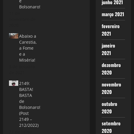
é
junho 2021
Bolsonaro!
março 2021
11 de
novembro de
fevereiro
2020
2021
Abaixo a
Carestia,
janeiro
a Fome
2021
e a
Miséria!
dezembro
3 de outubro
2020
de 2021
2149:
novembro
BASTA!
2020
BASTA
de
outubro
Bolsonaro!
2020
(Post
2149 –
setembro
212/2022)
2020
22 de julho