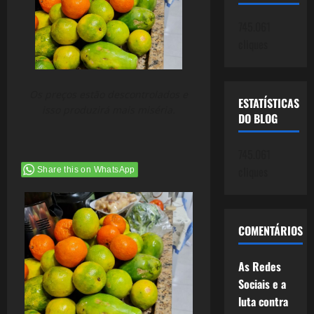
745.061
cliques
Os preços estão descontrolados e
ESTATÍSTICAS
isso produzirá mais miséria.
DO BLOG
745.061
cliques
Share this on WhatsApp
COMENTÁRIOS
As Redes
Sociais e a
luta contra