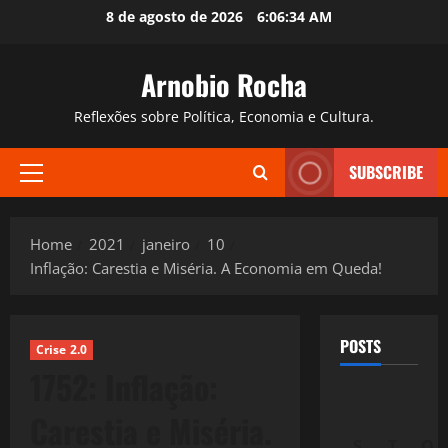
Skip
8 de agosto de 2026
6:06:35 AM
to
content
Arnobio Rocha
Reflexões sobre Política, Economia e Cultura.
SUBSCRIBE
Primary
Menu
Home
2021
janeiro
10
Inflação: Carestia e Miséria. A Economia em Queda!
POSTS
Crise 2.0
1752: Inflação:
Carestia e Miséria.
S
T
Q