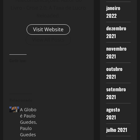
Telecomunicações. Autor do
janeiro
Livro - Crise 2.0: A Taxa de Lucro
2022
Reloaded.
dezembro
Visit Website
2021
View All Posts
novembro
2021
Curtir isso:
outubro
2021
setembro
2021
Relacionado
agosto
A Globo
é Paulo
2021
Guedes,
Paulo
julho 2021
Guedes