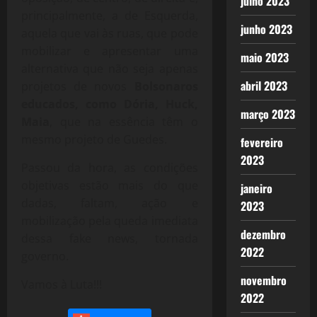
julho 2023
principalmente, a de Esquerda,
junho 2023
aquela que vai às ruas, que pode
mobilizar e apresentar uma
maio 2023
alternativa que não seja apenas
abril 2023
projetos de novos
Bolsonaros
educados, como Dória, Huck,
março 2023
Maia
, que na essência têm o
mesmo projeto de Guedes.
fevereiro
2023
Passou da hora, as condições
objetivas estão mais do que
janeiro
dadas, faltam, ação e
2023
mobilização pela queda imediata
dezembro
dessa fake news, tornada
2022
governo.
novembro
Vamos à Luta!!!
2022