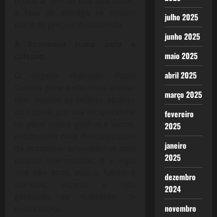
procurar ofertas dos aplicativos,
a taxa de entrega se tornou
julho 2025
parte do preço e desestimula.
junho 2025
A Economia ruma para o
maio 2025
colapso.
abril 2025
O engano chamado Paulo
Guedes parece não mais animar
março 2025
nem mesmo os setores abutres
do Capital, por sua incapacidade
fevereiro
de gerar novos ganhos e lucros,
2025
exceto com mais desconstrução
janeiro
da economia, privatizações com
2025
poucos interessados, é a xepa
que não atraí, pois o futuro é
dezembro
sombrio, incerto e não
2024
garantido de realização de
novembro
novos lucros.