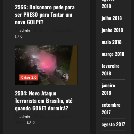
2018
2566: Bolsonaro pede para
ser PRESO para Tentar um
julho 2018
novo GOLPE?
junho 2018
admin
26 de março de 2025
0
maio 2018
março 2018
fevereiro
2018
Crise 2.0
janeiro
2504: Novo Ataque
2018
Terrorista em Brasília, até
setembro
quando GONET dormirá?
2017
admin
13 de novembro de
2024
0
agosto 2017