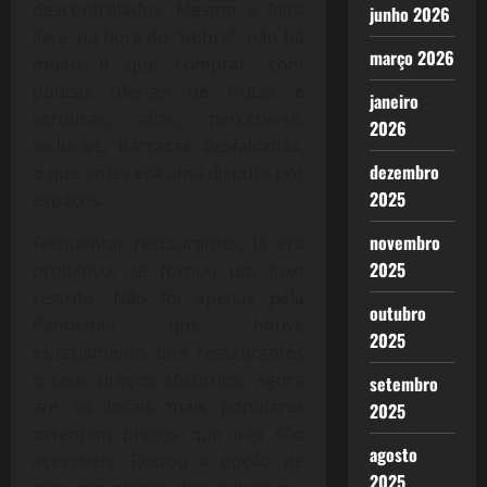
descontrolados. Mesmo a feira
junho 2026
livre, na hora do “pobre”, não há
março 2026
muito o que comprar, com
poucas ofertas de frutas e
janeiro
verduras, aliás, percebe-se,
2026
inclusive, barracas desfalcadas,
dezembro
o que antes era uma disputa por
2025
espaços.
novembro
Frequentar restaurantes, já era
2025
proibitivo, se tornou um luxo
restrito. Não foi apenas pela
outubro
Pandemia que houve
2025
esvaziamento dos restaurantes
e seus preços absurdos. Agora
setembro
até os locais mais populares
2025
ostentam preços que não são
agosto
acessíveis. Restou a opção de
2025