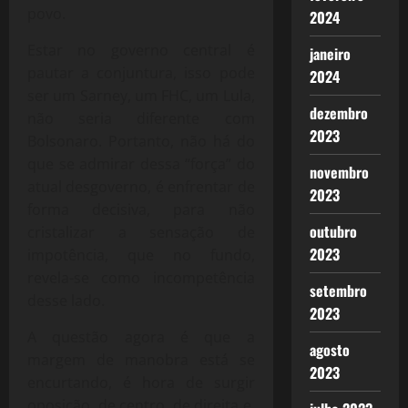
povo.
2024
Estar no governo central é
janeiro
pautar a conjuntura, isso pode
2024
ser um Sarney, um FHC, um Lula,
dezembro
não seria diferente com
2023
Bolsonaro. Portanto, não há do
que se admirar dessa “força” do
novembro
atual desgoverno, é enfrentar de
2023
forma decisiva, para não
outubro
cristalizar a sensação de
2023
impotência, que no fundo,
revela-se como incompetência
setembro
desse lado.
2023
A questão agora é que a
agosto
margem de manobra está se
2023
encurtando, é hora de surgir
oposição, de centro, de direita e,