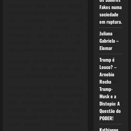
Bolsonaro nada fizeram diante
Fakes numa
dos sinais evidentes de colapso
sociedade
da economia, antes da
em ruptura.
pandemia e durante, a
Juliana
em
condução do país é um
Gabriela –
completo desastre, um
Elomar
desgoverno para ser esquecido.
Trump é
Governar via Twitter e longe do
Louco? –
mundo real só poderia dar
Arnobio
nisso, o Brasil à beira do Caos.
Rocha
em
A única política de Bolsonaro é
Trump-
imitar Trump, sob orientação
Musk e a
dos marqueteiro Bannon e
Distopia: A
receitas olavistas, com zero
Questão do
preocupação com o povo, os
PODER!
mais pobres e vulneráveis,
Kathianne