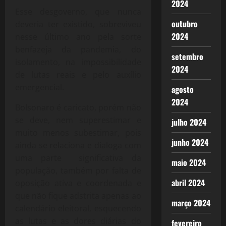
2024
Esse desgoverno, que nunca
outubro
deveria ter existido, sobreviveu
2024
nesse último ano pela sorte
benfazeja da pandemia, do
setembro
isolamento, na impossibilidade
2024
de lutas reais e pelo auxílio
emergencial.
agosto
2024
Bolsonaro é caricato, porém não
se deve, nem superestimar e
julho 2024
muito menos subestimar, pois
junho 2024
ainda se relaciona e dialoga com
uma parte significativa da
maio 2024
população, também por falta de
abril 2024
oposição ativa e coordenada e
que não fique adstrita apenas ao
março 2024
calendário eleitoral, esquecendo
as lutas e as dores diárias do
fevereiro