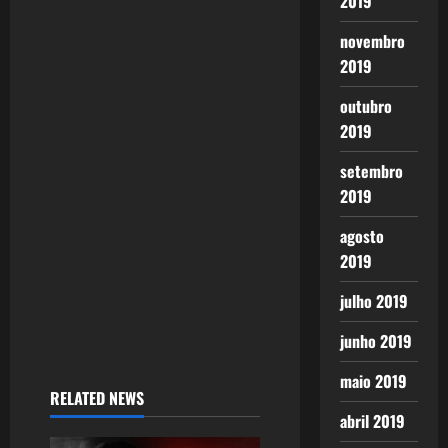
g
2019
a
novembro
2019
t
outubro
i
2019
o
setembro
2019
n
agosto
2019
julho 2019
junho 2019
maio 2019
RELATED NEWS
abril 2019