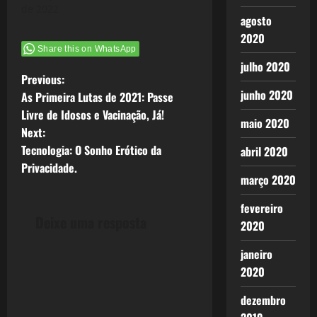
de 2022
agosto
2020
Share this on WhatsApp
julho 2020
P
Previous:
junho 2020
As Primeira Lutas de 2021: Passe
o
Livre de Idosos e Vacinação, Já!
maio 2020
Next:
s
Tecnologia: O Sonho Erótico da
abril 2020
t
Privacidade.
março 2020
n
fevereiro
Deixe uma resposta
2020
a
janeiro
v
2020
i
dezembro