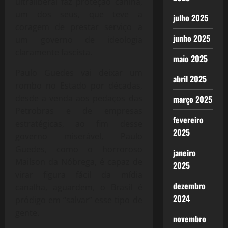
ultraliberal faz proteção canina,
um dos seus, que teve a
julho 2025
coragem de prestar serviço a
junho 2025
um governo de ideologia
claramente fascista.
maio 2025
Paulo Guedes vai deixar um
abril 2025
rombo no Estado por décadas,
desde a venda aos pedaços das
março 2025
Petrobras e de empresas
fevereiro
estratégicas, ao fim desse
2025
governo miserável, Paulo
Guedes, como o horroroso
janeiro
Mailson da Nóbrega, é capaz de
2025
virar figura fácil da mídia
dezembro
canalha, aguardem, o Brasil é
2024
pródigo em “salvar” esse tipo de
gente.
novembro