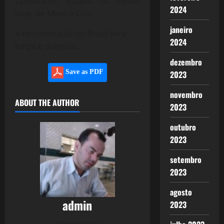
candidatos, estaria na frente,
2024
hoje, de Moro e Ciro.
janeiro
A reconstrução do Brasil será
2024
longa e dolorida.
dezembro
Save as PDF
2023
novembro
ABOUT THE AUTHOR
2023
outubro
2023
setembro
2023
agosto
admin
2023
Administrator