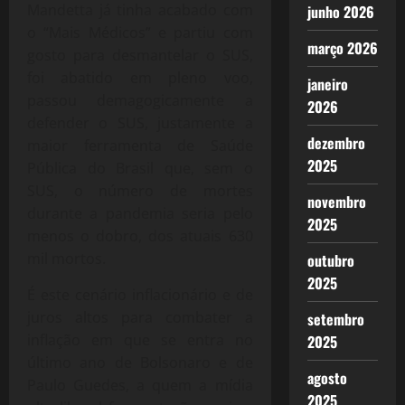
Mandetta já tinha acabado com
junho 2026
o “Mais Médicos” e partiu com
março 2026
gosto para desmantelar o SUS,
foi abatido em pleno voo,
janeiro
passou demagogicamente a
2026
defender o SUS, justamente a
dezembro
maior ferramenta de Saúde
2025
Pública do Brasil que, sem o
SUS, o número de mortes
novembro
durante a pandemia seria pelo
2025
menos o dobro, dos atuais 630
mil mortos.
outubro
2025
É este cenário inflacionário e de
juros altos para combater a
setembro
inflação em que se entra no
2025
último ano de Bolsonaro e de
agosto
Paulo Guedes, a quem a mídia
2025