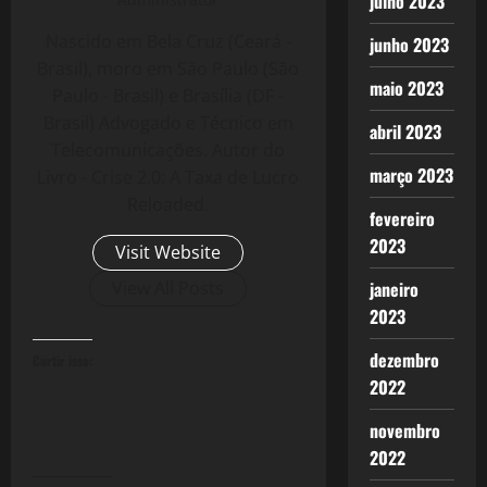
julho 2023
Nascido em Bela Cruz (Ceará -
junho 2023
Brasil), moro em São Paulo (São
maio 2023
Paulo - Brasil) e Brasília (DF -
Brasil) Advogado e Técnico em
abril 2023
Telecomunicações. Autor do
março 2023
Livro - Crise 2.0: A Taxa de Lucro
Reloaded.
fevereiro
2023
Visit Website
janeiro
View All Posts
2023
dezembro
Curtir isso:
2022
novembro
2022