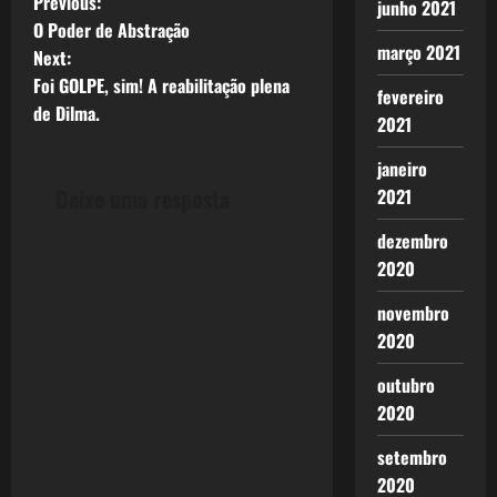
P
Previous:
junho 2021
Banco
Central,
O Poder de Abstração
o
março 2021
desde final
Next:
de Agosto de
Foi GOLPE, sim! A reabilitação plena
s
fevereiro
2011…
de Dilma.
2021
t
janeiro
n
Deixe uma resposta
2021
a
dezembro
2020
v
novembro
i
2020
g
outubro
2020
a
setembro
t
2020