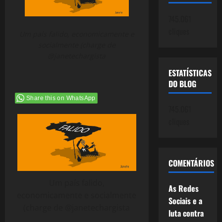
745.061
cliques
Um país falido, economicamente e
socialmente (charge de
@janetechargista
ESTATÍSTICAS
DO BLOG
Share this on WhatsApp
745.061
cliques
COMENTÁRIOS
Um país falido,
As Redes
economicamente e socialmente
Sociais e a
(charge de @janetechargista
luta contra