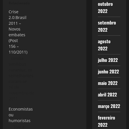
outubro
Relacionado
2022
Crise
2.0:Brasil
setembro
2011 –
2022
Novos
embates
agosto
(Post
156 –
2022
110/2011)
similia
julho 2022
similibus
curantur, os
junho 2022
semelhantes
curam-se
maio 2022
pelos
16 de
semelhantes
novembro de
abril 2022
A fase Um da
2011
Crise 2.0 No
março 2022
Economistas
primeiro
ou
artigo sobre
fevereiro
humoristas
a Crise 2.0:
2022
Tive a
Brasil em