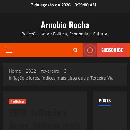
Skip
7 de agosto de 2026
3:39:01 AM
to
content
Arnobio Rocha
Reflexões sobre Política, Economia e Cultura.
SUBSCRIBE
Primary
Menu
Home
2022
fevereiro
3
Inflação e Juros, índices mais altos que a Terceira Via
POSTS
Política
1979: Inflação e
Juros, índices mais
S
T
Q