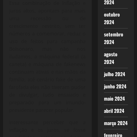
2024
Essa combinação de Inflação e
juros altos, apontam para mais
outubro
uma recessão ou de
2024
crescimento restrito, sem ter
números a comemorar, reduz o
setembro
uso de feitos para campanha
2024
Bolsonaro, mas não nos
agosto
iludamos, a máquina federal (a
2024
caneta) e máquina de fakenews
continuam ativas e nas mãos da
julho 2024
família, até cenário fake de uma
junho 2024
farofada eles não tiveram pudor
de divulgar, tudo ensaiado e
maio 2024
preparado para um imundo-
presidente parecer popular.
abril 2024
Interessante perceber que a
março 2024
inflação e os juros, se fosse
fevereiro