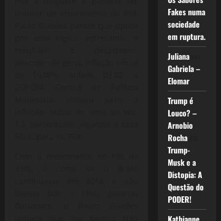
mal a ninguém e poderia ser
Fakes numa
indutor de crescimento do PIB.
sociedade
Paulo Guedes parece que optou
em ruptura.
por essa lógica, entretanto, o
resultado é desastroso,
Juliana
em
descontrole geral, inflação oficial
Gabriela –
de 10,06%, ontem, 03.02, o
Elomar
COPOM, Comitê de Política
Monetária, alinhou juros à
Trump é
inflação, subiu de uma só vez,
Louco? –
1.5 percentuais, jogando a taxa
Arnobio
SELIC para 10.75%.
Rocha
em
Trump-
Com o crescimento do PIB de
Musk e a
3.9%, é como se o Brasil
Distopia: A
continuasse em 2018, e não
Questão do
tivesse tido o (des) governo
PODER!
Bolsonaro e Paulo Guedes
(aquele que leu Keynes três
Kathianne