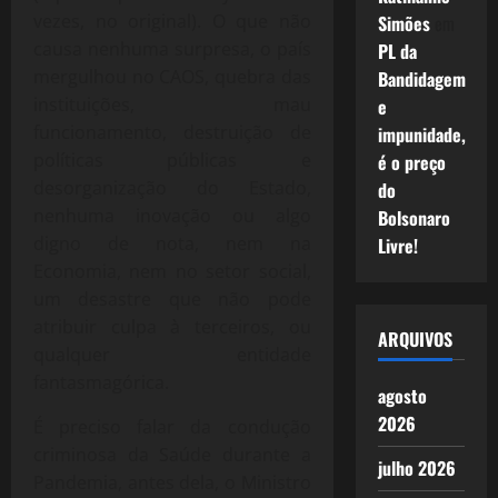
vezes, no original). O que não
Simões
em
causa nenhuma surpresa, o país
PL da
mergulhou no CAOS, quebra das
Bandidagem
instituições, mau
e
funcionamento, destruição de
impunidade,
políticas públicas e
é o preço
desorganização do Estado,
do
nenhuma inovação ou algo
Bolsonaro
digno de nota, nem na
Livre!
Economia, nem no setor social,
um desastre que não pode
atribuir culpa à terceiros, ou
ARQUIVOS
qualquer entidade
fantasmagórica.
agosto
2026
É preciso falar da condução
criminosa da Saúde durante a
julho 2026
Pandemia, antes dela, o Ministro