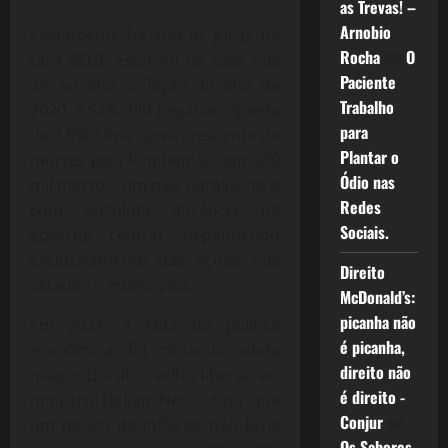
as Trevas! –
Arnobio
Exatamente há ano os juros da
Rocha
em
O
taxa SELIC estavam na casa dos
Paciente
2% ao ano, inflação do ano de
Trabalho
2020, 4,52%, PIB negativo, queda
para
de 3,9%. Uma curva crescente de
Plantar o
mortes pela Pandemia, com 200
Ódio nas
mil mortos, um país paralisado e
Redes
com absoluta ausência de
Sociais.
governo central, dependendo
exclusivamente das ações dos
Direito
estados e municípios.
McDonald’s:
picanha não
Em 2021, a falta de política
é picanha,
econômica, foi minando ainda
direito não
mais o Brasil, o velho liberal, ex-
é direito -
ministro Delfim Neto, dizia que
Conjur
em
um pouco de inflação não fazia
Os Sabores