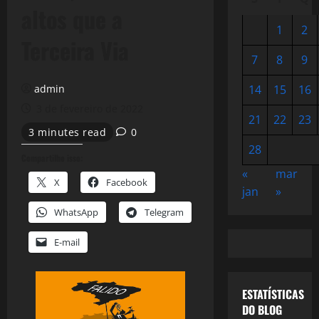
altos que a
1
2
Terceira Via
7
8
9
admin
14
15
16
3 de fevereiro de 2022
21
22
23
3 minutes read
0
28
Compartilhe isso:
«
mar
X
Facebook
jan
»
WhatsApp
Telegram
E-mail
ESTATÍSTICAS
DO BLOG