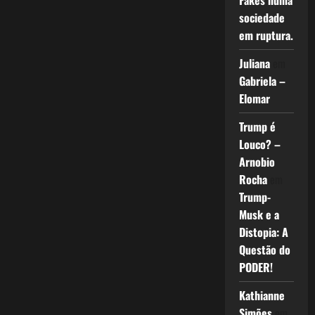
Fakes numa
sociedade
em ruptura.
Juliana
em
Gabriela –
Elomar
Trump é
Louco? –
Arnobio
Rocha
em
Trump-
Musk e a
Distopia: A
Questão do
PODER!
Kathianne
Simões
em