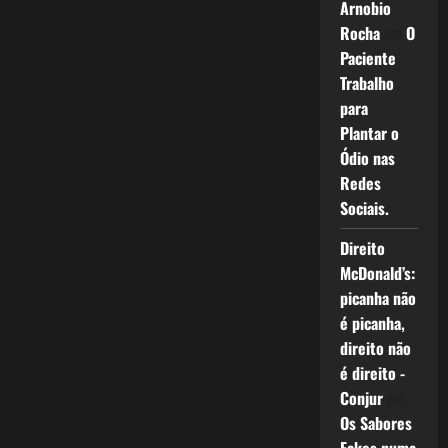
cores
Arnobio
do
Rocha
em
O
Rio
de
Paciente
Janeiro
Trabalho
para
Plantar o
Ódio nas
Redes
Sociais.
Direito
McDonald’s:
picanha não
é picanha,
direito não
é direito -
Conjur
em
Os Sabores