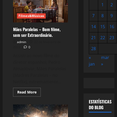
1
2
7
8
9
Filmes&Músicas
14
15
16
Mães Paralelas – Bom filme,
sem ser Extraordinário.
21
22
23
admin
22 de fevereiro de
2022
0
28
Assisti ao novo filme do
«
mar
diretor espanhol, Pedro
jan
»
Almadóvar, Mães Paralelas
(Madres Paralelas – no
Netflix), extremamente...
Read
Read More
more
about
ESTATÍSTICAS
Mães
Paralelas
DO BLOG
–
Bom