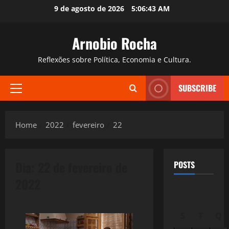
Skip
9 de agosto de 2026
5:06:44 AM
to
content
Arnobio Rocha
Reflexões sobre Política, Economia e Cultura.
SUBSCRIBE
Primary
Menu
Home
2022
fevereiro
22
Dia:
22 de fevereiro de
POSTS
2022
S
T
Q