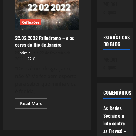
filme,
745.061
sem
ser
cliques
Extraordinário.
Reflexões
ESTATÍSTICAS
22.02.2022 Palíndromo – e as
DO BLOG
cores do Rio de Janeiro
admin
22 de fevereiro de
745.061
2022
0
cliques
“Deus é um desgraçado,
não é? Me fez bem esperta
para saber que minha vida
é fodida,...
COMENTÁRIOS
Read
Read More
more
As Redes
about
Sociais e a
22.02.2022
Palíndromo
luta contra
–
e
as Trevas! –
as