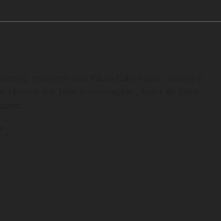
Brasil), moro em São Paulo (São Paulo - Brasil) e
o e Técnico em Telecomunicações. Autor do Livro -
oaded.
s