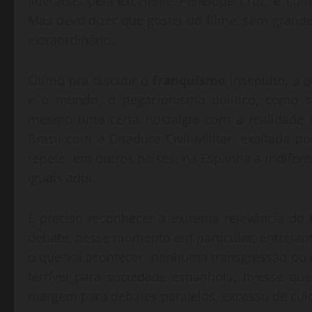
lideradas pela excelente Penélope Cruz, e co
Mas devo dizer que gostei do filme, sem gran
extraordinário.
Ótimo pra discutir o
franquismo
insepulto, a 
e o mundo, o negacionismo político, como s
mesmo uma certa nostalgia com a realidade d
Brasil com a Ditadura Civil-Militar, exaltada
repete em outros países, na Espanha a indifer
iguais aqui.
É preciso reconhecer a extrema relevância do 
debate, nesse momento em particular, entreta
o que vai acontecer, nenhuma transgressão ou
terrível para sociedade espanhola, tivesse que
margem para debates paralelos, excesso de cu