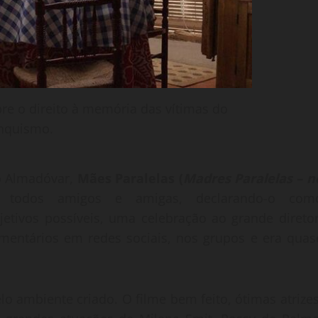
bre o direito à memória das vítimas do
nquismo.
ro Almadóvar,
Mães Paralelas (
Madres Paralelas – n
e todos amigos e amigas, declarando-o com
djetivos possíveis, uma celebração ao grande diretor
entários em redes sociais, nos grupos e era quas
o ambiente criado. O filme bem feito, ótimas atrizes