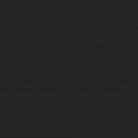
leria a pena comentar, não pelo receio de polemizar
te que o filme com certeza provocará na Espanha, n
 passadas à limpo, para que não se repita os mesm
desses regimes sanguinários e cruéis, que mesmo co
 e da Democracia, não tem como comparar com essa
pectiva, não é um filme inesquecível, importante, ma
m que andamos tão carentes por coisas boas, que no
amos nossas expectativas, repito, é apenas minh
oria dos filmes em cartaz nos cinemas e/ou nessa