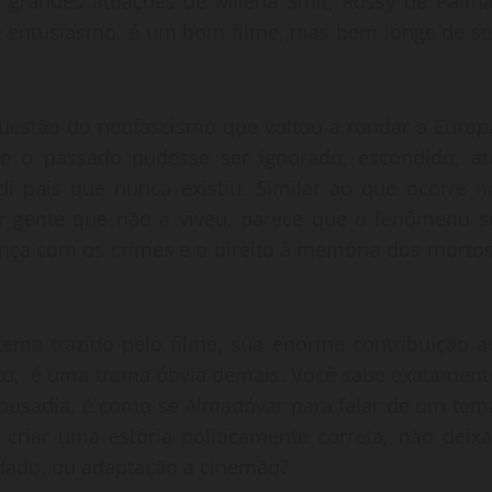
m grandes atuações de Milena Smit, Rossy de Palma
de entusiasmo, é um bom filme, mas bem longe de se
questão do neofascismo que voltou a rondar a Europ
e o passado pudesse ser ignorado, escondido, at
i país que nunca existiu. Similar ao que ocorre n
 por gente que não a viveu, parece que o fenômeno s
ença com os crimes e o direito à memória dos mortos
tema trazido pelo filme, sua enorme contribuição a
nto, é uma trama óbvia demais. Você sabe exatament
 ousadia, é como se Almadóvar para falar de um tem
 criar uma estória politicamente correta, não deixa
idado, ou adaptação a cinemão?