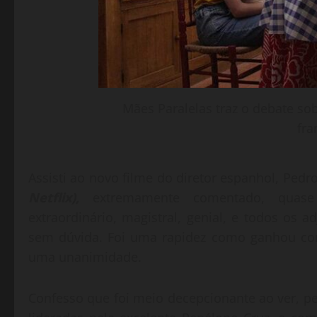
Mães Paralelas traz o debate so
fra
Assisti ao novo filme do diretor espanhol, Ped
Netflix),
extremamente comentado, quas
extraordinário, magistral, genial, e todos os a
sem dúvida. Foi uma rapidez como ganhou com
uma unanimidade.
Confesso que foi meio decepcionante ao ver, pel