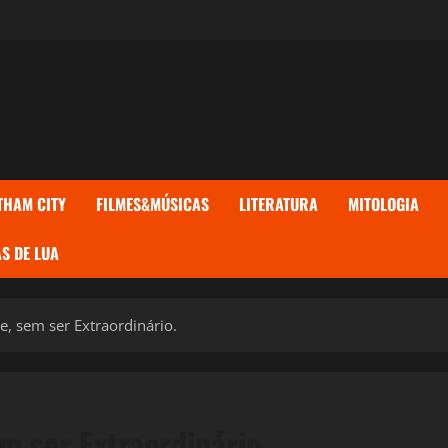
THAM CITY
FILMES&MÚSICAS
LITERATURA
MITOLOGIA
S DE LUA
e, sem ser Extraordinário.
m ser Extraordinário.