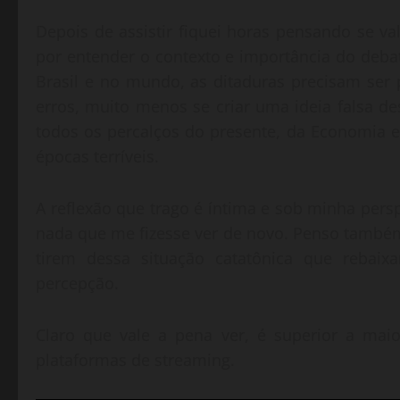
Depois de assistir fiquei horas pensando se va
por entender o contexto e importância do deba
Brasil e no mundo, as ditaduras precisam ser
erros, muito menos se criar uma ideia falsa 
todos os percalços do presente, da Economia
épocas terríveis.
A reflexão que trago é íntima e sob minha pers
nada que me fizesse ver de novo. Penso també
tirem dessa situação catatônica que rebaix
percepção.
Claro que vale a pena ver, é superior a mai
plataformas de streaming.