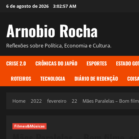
Skip
6 de agosto de 2026
3:02:59 AM
to
content
Arnobio Rocha
Reflexões sobre Política, Economia e Cultura.
CRISE 2.0
CRÔNICAS DO JAPÃO
ESPORTES
ESTADO GO
ROTEIROS
TECNOLOGIA
DIÁRIO DE REDENÇÃO
COISA
Home
2022
fevereiro
22
Mães Paralelas – Bom film
Filmes&Músicas
Mães Paralelas – Bom filme, se