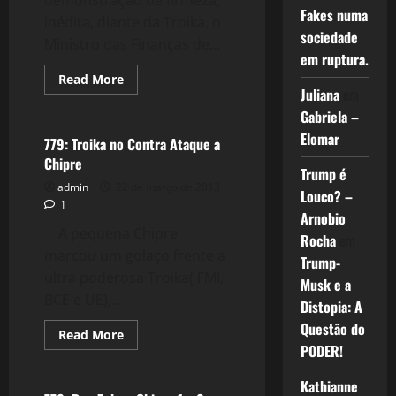
demonstração de firmeza,
Fakes numa
inédita, diante da Troika, o
sociedade
Ministro das Finanças de...
em ruptura.
Read
Read More
more
Juliana
em
Crise 2.0
about
Gabriela –
Chipre
1
Elomar
x
779: Troika no Contra Ataque a
1
Chipre
Troika
Trump é
–
admin
22 de março de 2013
Gol
Louco? –
Contra
1
Arnobio
A pequena Chipre
Rocha
em
marcou um golaço frente a
Trump-
ultra poderosa Troika( FMI,
Musk e a
BCE e UE),...
Distopia: A
Questão do
Read
Read More
more
PODER!
Crise 2.0
about
779:
Troika
Kathianne
no