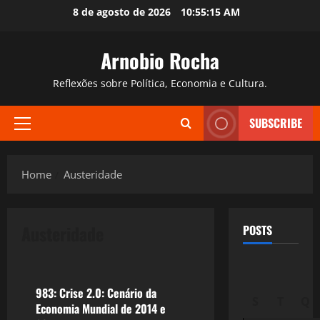
Skip
8 de agosto de 2026
10:55:16 AM
to
content
Arnobio Rocha
Reflexões sobre Política, Economia e Cultura.
SUBSCRIBE
Primary
Menu
Home
Austeridade
Austeridade
POSTS
Crise 2.0
983: Crise 2.0: Cenário da
S
T
Q
Economia Mundial de 2014 e