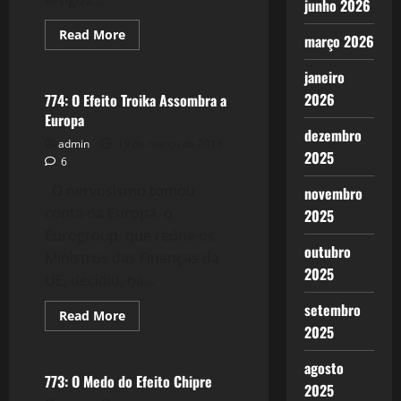
junho 2026
Read
Read More
março 2026
more
Crise 2.0
about
775:
janeiro
A
Orgia
2026
774: O Efeito Troika Assombra a
do
Europa
Capital
dezembro
admin
19 de março de 2013
2025
6
O nervosismo tomou
novembro
conta da Europa, o
2025
Eurogroup, que reúne os
outubro
Ministros das Finanças da
2025
UE, decidiu, na...
setembro
Read
Read More
more
2025
Crise 2.0
about
774:
O
agosto
Efeito
773: O Medo do Efeito Chipre
2025
Troika