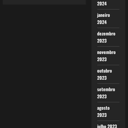
de
Signos
2024
Eleitorais?
posts
janeiro
2024
dezembro
2023
novembro
2023
outubro
2023
setembro
2023
agosto
2023
julho 2023