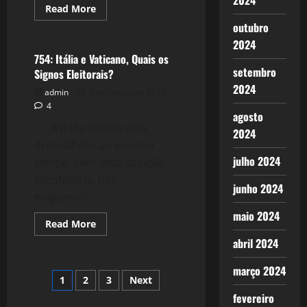
2024
Read
Read More
more
Crise 2.0
outubro
about
770:
2024
O
Confisco
754: Itália e Vaticano, Quais os
da
setembro
Signos Eleitorais?
Poupança
em
2024
admin
4 de março de 2013
Chipre
4
agosto
A Itália assiste dois
2024
dramalhões ao mesmo
julho 2024
tempo, sem uma solução
satisfatória, por
junho 2024
enquanto....
maio 2024
Read
Read More
more
abril 2024
about
754:
Itália
março 2024
e
Paginação
1
2
3
Next
Vaticano,
Quais
fevereiro
os