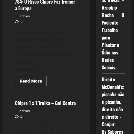
as Trevas! –
e
784: O Risco Chipre Faz Tremer
o
Arnobio
a Europa
Governo
dos
Rocha
em
O
admin
26 de março de 2013
(não)Sábios
Paciente
2
Trabalho
Poderia uma pequena ilha,
para
Chipre, com economia
Plantar o
incipiente, com seus
Ódio nas
bancos mais parecendo
Redes
lavanderia, ser tão
Sociais.
perigosa...
Direito
Read
Read More
more
McDonald’s:
Crise 2.0
about
784:
picanha não
O
é picanha,
Risco
Chipre 1 x 1 Troika – Gol Contra
Chipre
direito não
Faz
admin
25 de março de 2013
Tremer
é direito -
4
a
Europa
Conjur
em
Depois de
Os Sabores