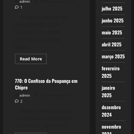
Assombra
admin
18 de março de 2013
a
1
julho 2025
Europa
As duras medidas da
junho 2025
troika(FMI,BCE e UE)
impondo um amplo
maio 2025
confisco ao povo de
abril 2025
Chipre,...
março 2025
Read
Read More
more
Crise 2.0
about
fevereiro
773:
2025
O
Medo
770: O Confisco da Poupança em
do
Chipre
janeiro
Efeito
Chipre
2025
admin
18 de março de 2013
2
dezembro
Mesmo tendo parado
2024
de escrever a série sobre
a Crise 2.0 , de vez em...
novembro