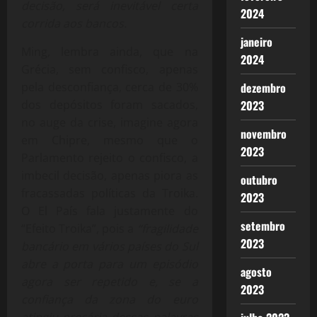
decisão, será inevitável certa
2024
corrida aos bancos.
janeiro
Ming, lembra ainda, que na
2024
Grécia, sem confisco, apenas
pela desconfiança, cerca de 30%
dezembro
dos depósitos foram sacados,
2023
no auge da crise, imagine agora
novembro
em Chipre, mesmo que o
2023
Parlamento rejeito o confisco, a
imbecil decisão, apenas piora as
outubro
fracassadas políticas da Troika.
2023
O El País fala justamente do
setembro
“Efeito Troika”, pois a
“fragilidade
2023
bancário em vários países do Sul
abre a porta para um episódio
agosto
agora ser repetido e, se a
2023
confiança da zona do euro
atingiu precária dessas palavras