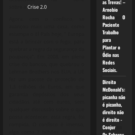
as Trevas! –
sobre a
Crise 2.0
.
Arnobio
Rocha
em
O
Agora, com o confisco, se
Paciente
avançou mais uma casa, como
Trabalho
estampa o El País hoje, ” Europa
para
está a brincar com o fogo, para
Plantar o
quebrar a regra da segurança da
Ódio nas
poupança”. Em 2008, em plena
Redes
crise do bancos, que quebrou o
Sociais.
Lehman Brothers nos EUA, a UE
fez um pacote de proteção de
Direito
1,3 trilhões de Euros, em que
McDonald’s:
garantia depósitos dos seus
picanha não
cidadãos até cem euros, sem
é picanha,
qualquer discussão sobre o que
direito não
possa acontecer, esta regra, foi
é direito -
rompida. O confisco é imenso,
Conjur
em
algo como 7 bilhões de Euros,
Os Sabores