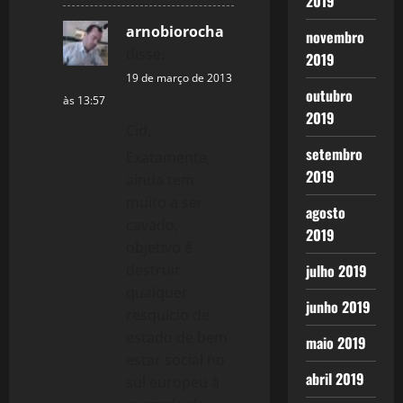
2019
arnobiorocha
novembro
disse:
2019
19 de março de 2013
outubro
às 13:57
2019
Cid,
setembro
Exatamente,
2019
ainda tem
muito a ser
agosto
cavado,
2019
objetivo é
destruir
julho 2019
qualquer
junho 2019
resquício de
estado de bem
maio 2019
estar social no
abril 2019
sul europeu à