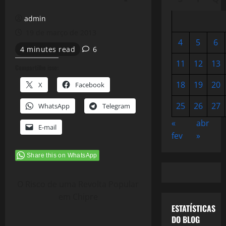
admin
19 de março de 2013
4
5
6
4 minutes read
6
11
12
13
Compartilhe isso:
18
19
20
X
Facebook
25
26
27
WhatsApp
Telegram
«
abr
E-mail
fev
»
Share this on WhatsApp
O Risco de uma Revolta Popular
em Chipre
ESTATÍSTICAS
DO BLOG