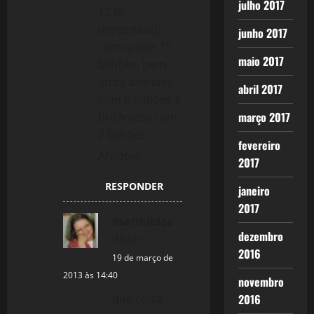
julho 2017
12 Bi
(empresas))
junho 2017
com quase 13
maio 2017
bilhões, bem
atrás alemães
abril 2017
com 6 bilhões e
março 2017
britânicos com
2 bilhões.
fevereiro
Arnobio
2017
RESPONDER
janeiro
2017
marinildac
dezembro
disse:
2016
19 de março de
2013 às 14:40
novembro
que coisa…
2016