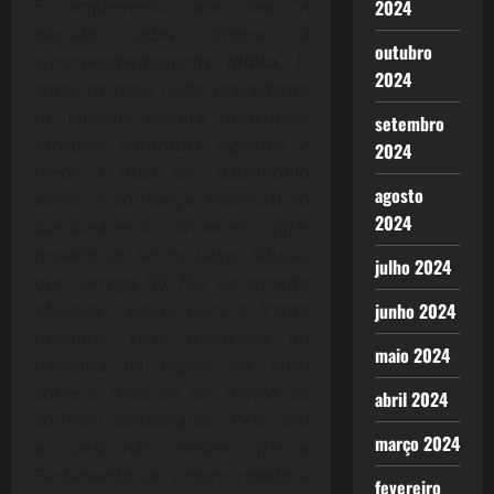
E complementa com raiva: “
A
2024
decisão sobre Chipre é
outubro
surpreendentemente
idiota
. É,
2024
antes de mais nada, precedente
de enorme alcance destrutivo.
setembro
Atropela contratos vigentes e
2024
mete a mão em patrimônio
agosto
alheio. A confiança, essencial no
2024
funcionamento financeiro (que
provém do termo latino fiducia,
julho 2024
que carrega fé), fica seriamente
abalada. Daqui para a frente
junho 2024
qualquer crise financeira ou
maio 2024
bancária na região do euro
corre o risco de ser objeto de
abril 2024
confisco semelhante. Pelo sim
março 2024
ou pelo não, mesmo que o
Parlamento de Chipre rejeite a
fevereiro