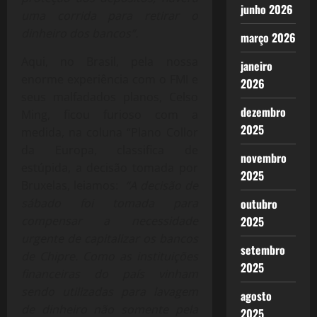
junho 2026
uma corrida para retirar o
dinheiro dos bancos”.
março 2026
Aqui, no Brasil, pela nossa
janeiro
enorme experiência com o FMI e
2026
seus malfadados planos, Celso
dezembro
Ming, ficou furioso com a
2025
medida, na coluna “Plano Collor
da Europa, classifica de
novembro
estúpida, a decisão tomada por
2025
Bruxelas, leiamos:
“A decisão de
sábado foi tomada para
outubro
compensar a necessidade
2025
urgente de capitalizar os bancos
setembro
de Chipre. Como as instituições
2025
financeiras do país vinham
sendo utilizadas para lavagem
agosto
de dinheiro não somente pela
2025