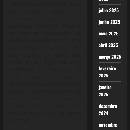
máfia russa, mas também ainda
julho 2025
por outras pessoas e
instituições ligadas ao
junho 2025
submundo financeiro, imagina-
se que as autoridades de
maio 2025
Bruxelas pretenderam dar uma
abril 2025
lição de moral nessa gente. Mas
não levaram em conta que,
março 2025
antes e ao longo da crise
fevereiro
econômica que começou em
2025
2008, pequenos e grandes
bancos tiveram uma atuação tão
janeiro
ou mais indecente do que a das
2025
máfias da Rússia. E conseguiu
apavorar todos os depositantes
dezembro
e não só os que usam os bancos
2024
cipriotas”.
novembro