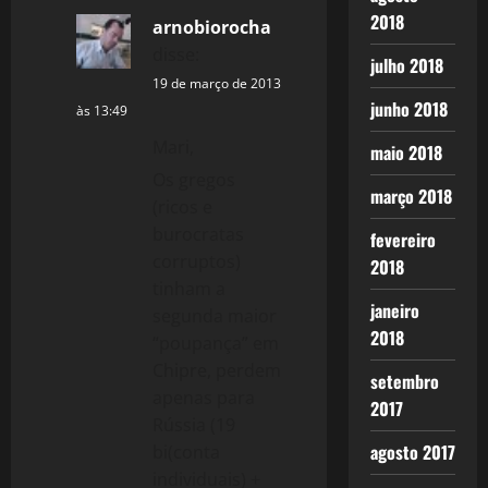
2018
arnobiorocha
disse:
julho 2018
19 de março de 2013
junho 2018
às 13:49
Mari,
maio 2018
Os gregos
março 2018
(ricos e
burocratas
fevereiro
corruptos)
2018
tinham a
janeiro
segunda maior
2018
“poupança” em
Chipre, perdem
setembro
apenas para
2017
Rússia (19
agosto 2017
bi(conta
individuais) +