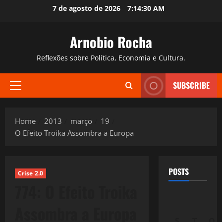
Skip
7 de agosto de 2026
7:14:31 AM
to
content
Arnobio Rocha
Reflexões sobre Política, Economia e Cultura.
SUBSCRIBE
Primary
Menu
Home
2013
março
19
O Efeito Troika Assombra a Europa
POSTS
Crise 2.0
774: O Efeito Troika
Assombra a Europa
S
T
Q