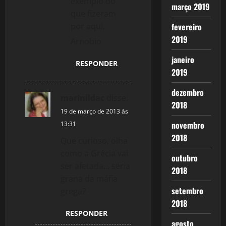
exemplo do
março 2019
que fizeram
por aqui,
fevereiro
2019
Arnobio
janeiro
RESPONDER
2019
dezembro
marinildac
disse:
2018
19 de março de 2013 às
novembro
13:31
2018
Que curioso, olha
como a Grécia vai
outubro
ser afetada… seria
2018
grana da máfia
setembro
grega?
2018
RESPONDER
agosto