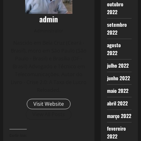
outubro
2022
admin
setembro
Administrator
2022
Nascido em Bela Cruz (Ceará -
agosto
Brasil), moro em São Paulo (São
2022
Paulo - Brasil) e Brasília (DF -
julho 2022
Brasil) Advogado e Técnico em
Telecomunicações. Autor do
junho 2022
Livro - Crise 2.0: A Taxa de Lucro
Reloaded.
maio 2022
abril 2022
Visit Website
View All Posts
março 2022
fevereiro
Curtir isso:
2022