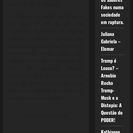
num PIB de 17 bilhões.
Fakes numa
sociedade
A singular situação de Chipre,
em ruptura.
em que o PIB é 1/4 dos
depósitos bancários, se explica
Juliana
em
porque os bancos cipriotas são
Gabriela –
como um paraíso fiscal informal,
Elomar
entretanto, mais 60% dos
Trump é
depósitos são dos habitantes da
Louco? –
ilha. No quadro abaixo,
Arnobio
publicado no El País e produzido
Rocha
em
pelo BIS, tem-se uma visão mais
Trump-
precisa da situação e quem será
Musk e a
afetado com o confisco:
Distopia: A
Questão do
Fonte: BIS e El Pais
PODER!
Kathianne