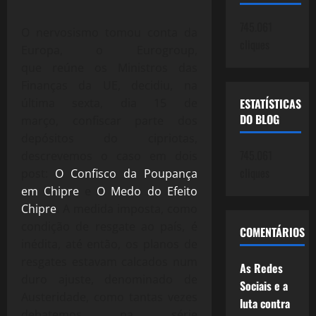
745.061
O nervosismo tomou conta da
cliques
Europa, o Eurogroup,
que reúne os Ministros das
Finanças da UE, decidiu, na
última sexta, dia 15 de
ESTATÍSTICAS
DO BLOG
março, confiscar parte dos
depósitos do cipriotas,
745.061
descrevemos o caso em dois
cliques
post:
O Confisco da Poupança
em Chipre
e
O Medo do Efeito
Chipre
. A medida imposta, como
condição de resgate ao país, é
COMENTÁRIOS
inédita, até então, os planos de
resgates estavam calcados num
As Redes
duro ajuste, denominado de
Sociais e a
Austeridade, como tantas vezes
luta contra
debatemos na série