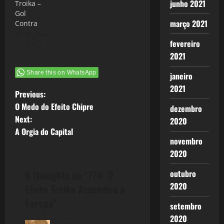
junho 2021
Troika –
Gol
março 2021
Contra
25 de março
fevereiro
de 2013
2021
Share this on WhatsApp
janeiro
2021
P
Previous:
O Medo do Efeito Chipre
dezembro
o
Next:
2020
A Orgia do Capital
s
novembro
2020
t
6 thoughts on “
774: O
outubro
n
2020
Efeito Troika Assombra a
a
Europa
”
setembro
v
2020