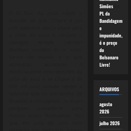
Simões
em
O El País diz mais sobre a
PL da
questão de que
“Chipre é um
Bandidagem
país pequeno. Mas a chave para
e
a crise do euro é sempre o
impunidade,
contágio temido: Lehman
é o preço
Brothers também foi o maior
do
banco do mundo e o que
Bolsonaro
aconteceu, aconteceu. A
Livre!
essência deste novo episódio da
crise do euro é se Chipre é de
fato um caso isolado, repetir a
ARQUIVOS
ladainha que os mandarins de
Bruxelas e nas capitais, ou é um
agosto
perigoso precedente para
2026
futuras crises financeiras. Por
que, em caso de crise, sem
julho 2026
proteção aos depósitos, haverá