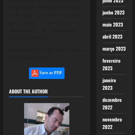
julho 2023
mágicas de Mario Draghi (“o BCE
junho 2023
fará tudo que for necessário
para salvar a moeda única” )
maio 2023
desaparece. O Eurogrupo é
abril 2023
brincar com fogo”.
março 2023
Nada está tão ruim, que a Troika
não possa piorar.
fevereiro
2023
Save as PDF
janeiro
2023
ABOUT THE AUTHOR
dezembro
2022
novembro
2022