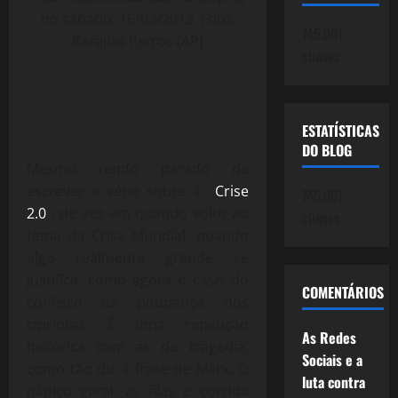
no sábado, 16/03/2013. Foto:
745.061
Karajias Petros (AP)
cliques
ESTATÍSTICAS
DO BLOG
Mesmo tendo parado de
escrever a série sobre a
Crise
745.061
2.0
, de vez em quando volto ao
cliques
tema da Crise Mundial, quando
algo realmente grande se
justifica, como agora o caso do
COMENTÁRIOS
confisco da poupança dos
cipriotas. É uma repetição
As Redes
histórica com ar de tragédia,
Sociais e a
como tão diz a frase de Marx. O
luta contra
pânico geral, as filas e corrida