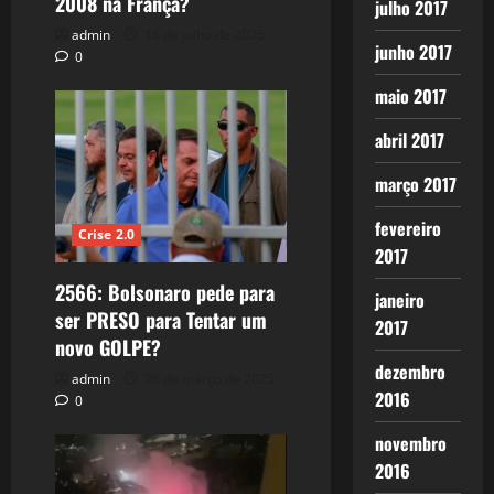
2008 na França?
julho 2017
admin
16 de julho de 2025
junho 2017
0
maio 2017
abril 2017
março 2017
fevereiro
Crise 2.0
2017
2566: Bolsonaro pede para
janeiro
ser PRESO para Tentar um
2017
novo GOLPE?
dezembro
admin
26 de março de 2025
2016
0
novembro
2016