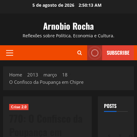
Skip
5 de agosto de 2026
2:50:14 AM
to
content
Arnobio Rocha
Reflexões sobre Política, Economia e Cultura.
SUBSCRIBE
Primary
Menu
Home
2013
março
18
O Confisco da Poupança em Chipre
POSTS
Crise 2.0
770: O Confisco da
Poupança em
S
T
Q