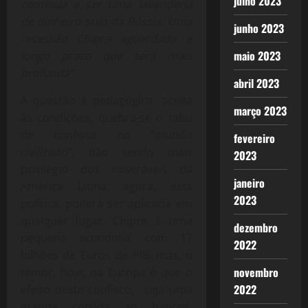
julho 2023
continua a ser uma lavanderia
de dinheiro sujo da Rússia. Uma
junho 2023
recessão Chipre aguardado e
maio 2023
longo prazo que será mais
profunda”.
abril 2023
A questão é pedagógica, aceita
março 2023
às condições, quebra-se o tabu
de confisco no “mundo
fevereiro
civilizado”, não sendo mais
2023
privilégio dos miseráveis da
janeiro
América latina, agora, esta
2023
política, poderá ser aplicada em
qualquer lugar. Chipre é uma
dezembro
pequena economia, com 17
2022
bilhões de Euros de PIB, mas, o
novembro
temor, hoje, na Europa é que o
2022
efeito deste confisco, seja uma
grande corrida ao bancos,