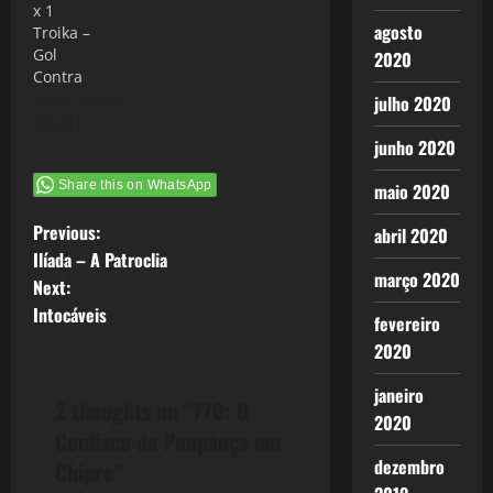
x 1
agosto
Troika –
Gol
2020
Contra
25 de março
julho 2020
de 2013
junho 2020
Share this on WhatsApp
maio 2020
P
Previous:
abril 2020
Ilíada – A Patroclia
o
março 2020
Next:
Intocáveis
s
fevereiro
2020
t
janeiro
2 thoughts on “
770: O
n
2020
Confisco da Poupança em
a
dezembro
Chipre
”