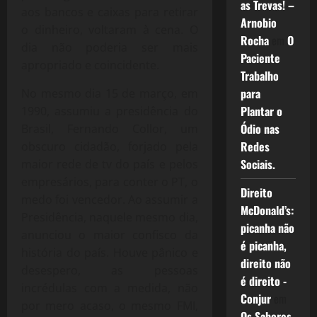
as Trevas! –
aos bancos e caixas para retirar
Arnobio
o dinheiro, voltaram à cena. O
Rocha
em
O
dia não poderia ser mais
Paciente
apropriado e coincidente.
Trabalho
para
No mesmo dia 15 de março, em
Plantar o
1990, assumiu a presidência do
Ódio nas
Brasil, Fernando Collor, um
Redes
obscuro cidadão, forjado pela
Sociais.
maior rede de tv do país e pelos
empresários, para conter o PT, o
Direito
medo foi vencedor. Ao assumir a
McDonald’s:
Presidência, naquele mesmo dia,
picanha não
anunciou o maior confisco da
é picanha,
história do país. Houve pânico e
direito não
desespero, as pessoas
é direito -
incrédulas com a medida, não
Conjur
em
por mero acaso, o mesmo FMI,
Os Sabores