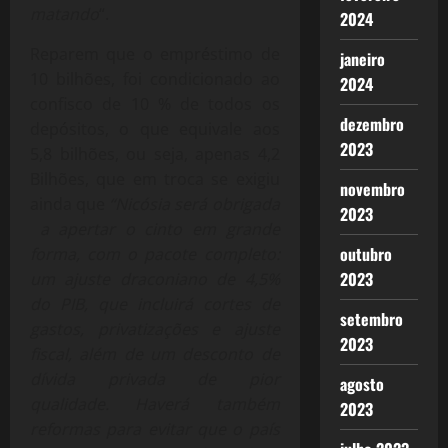
matando
“.
2024
Reparem que o empréstimo de
janeiro
10 bilhões, foi condicionado ao
2024
confisco de 10 % de todos os
dezembro
depósitos, o que equivale aos
2023
5,8 bilhões, ou seja, apenas 4,2
Bilhões, que em troca se exigiu
novembro
ainda que
“Nicósia será obrigada
2023
a apertar o cinto em grande
outubro
forma, com o pacote completo:
2023
um ajuste draconiano de 4,5%
do PIB, que incluirá cortes de
setembro
gastos, privatizações e ajuste
2023
fiscal, além de um desconto de
dívida privada de pior
agosto
qualidade. Haverá também
2023
reformas para evitar que o país