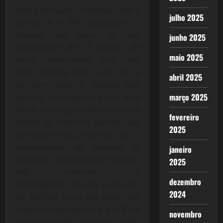
sido a principal concessão que a
julho 2025
Europa e o FMI começaram a
Nicósia, em troca de um
junho 2025
empréstimo de 10 bilhões de
maio 2025
euros imperativas para não
pedir falência. Mais uma vez, a
abril 2025
UE vem para o resgate dos
março 2025
bancos: o paradoxo é que esta
ajuda vai em grande parte para
fevereiro
limpar os mesmos bancos que
2025
funcionam nos próximos dias a
expropriação de dinheiro de
janeiro
cidadãos com contas em Chipre,
2025
seja nacional ou
dezembro
estrangeiros. Aqueles com mais
2024
de 100.000 euros vão pagar um
imposto equivalente a 9,99% de
novembro
suas economias, que não chegar