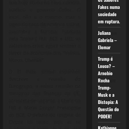
que hoje atuou no caso cipriota,
Fakes numa
auxiliou o governo Collor. O
sociedade
local, não é o mesmo, mas o
em ruptura.
signo do caos da América Latina,
assombra a Europa. Tutelada
Juliana
em
pela Troika ( FMI, BCE e UE), os
Gabriela –
países em crise, agora sentem o
Elomar
terror da economia dos “Velhos,
Trump é
Novos, Liberais”.
Louco? –
O El País, jornal espanhol,
Arnobio
descreve a reunião do
Rocha
em
Eurogrupo, a seleta reunião de
Trump-
ministros das finanças da UE,
Musk e a
acrescida de Lagarde, a Chefe do
Distopia: A
FMI e Mario Draghi Presidente
Questão do
do BCE. O debate do resgate de
PODER!
Chipre foi tenso, pois ali se
Kathianne