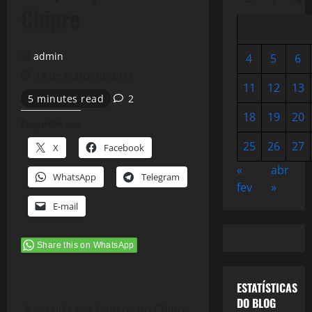
Chipre
admin
4
5
6
18 de março de 2013
11
12
13
5 minutes read
2
18
19
20
Compartilhe isso:
25
26
27
X
Facebook
«
abr
WhatsApp
Telegram
fev
»
E-mail
Share this on WhatsApp
ESTATÍSTICAS
DO BLOG
A corrida aos bancos no Chipre,