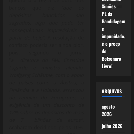
quebraria a regra de ouro dos
Simões
em
bancos que diz
“que os
PL da
depósitos bancários são
Bandidagem
sagrados, algo que pode ter
e
consequências imprevisíveis a
impunidade,
partir de hoje”.
A resolução de
é o preço
confisco poderia ser ainda pior,
do
pois, segundo o jornal
Bolsonaro
“
a diretora do FMI, Christine
Livre!
Lagarde e ministro alemão,
Wolfgang Schäuble, com o apoio
de países como a Áustria, a
Finlândia e a Holanda, arrancou
ARQUIVOS
da reunião do Eurogrupo, a
exigência de um desconto de
agosto
12% sobre os depósitos de mais
2026
de 7 bilhões de euros”.
julho 2026
Acabaram decidindo pelos 10%,