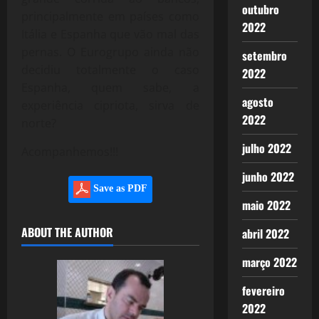
outubro
principalmente em países como
2022
Itália e Espanha que vão mal das
pernas. O Eurogrupo ainda não
setembro
decidiu totalmente o caso
2022
Espanha, quem sabe, a
agosto
experiência cipriota, sirva de
2022
norte?
julho 2022
Acompanhemos!!!
junho 2022
Save as PDF
maio 2022
ABOUT THE AUTHOR
abril 2022
março 2022
fevereiro
2022