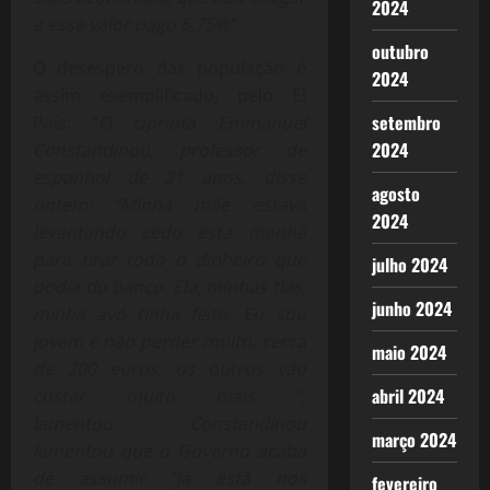
2024
a esse valor pago 6,75%”.
outubro
O desespero das população é
2024
assim exemplificado, pelo El
setembro
País: “
O cipriota Emmanuel
2024
Constandinou, professor de
espanhol de 21 anos, disse
agosto
ontem: “Minha mãe estava
2024
levantando cedo esta manhã
para tirar todo o dinheiro que
julho 2024
podia do banco. Ela, minhas tias,
junho 2024
minha avó tinha feito. Eu sou
jovem e não perder muito, cerca
maio 2024
de 200 euros, os outros vão
abril 2024
custar muito mais “,
lamentou. Constandinou
março 2024
lamentou que o Governo acaba
de assumir “já está nos
fevereiro