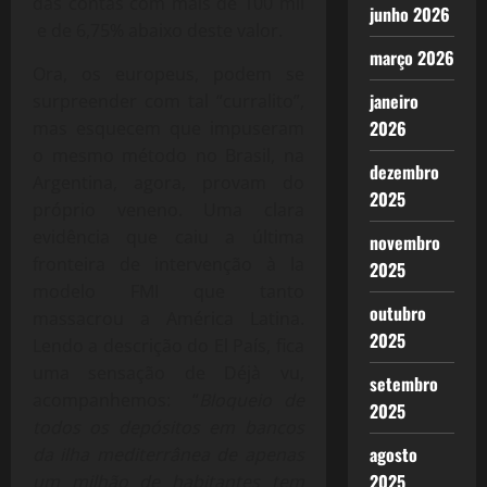
das contas com mais de 100 mil
junho 2026
e de 6,75% abaixo deste valor.
março 2026
Ora, os europeus, podem se
janeiro
surpreender com tal “curralito”,
2026
mas esquecem que impuseram
o mesmo método no Brasil, na
dezembro
Argentina, agora, provam do
2025
próprio veneno. Uma clara
evidência que caiu a última
novembro
fronteira de intervenção à la
2025
modelo FMI que tanto
outubro
massacrou a América Latina.
2025
Lendo a descrição do El País, fica
uma sensação de Déjà vu,
setembro
acompanhemos: “
Bloqueio de
2025
todos os depósitos em bancos
agosto
da ilha mediterrânea de apenas
2025
um milhão de habitantes tem