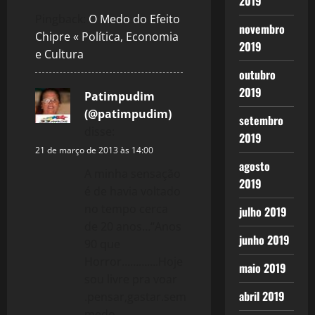
2019
v
Pingback:
O Medo do Efeito
novembro
Chipre « Política, Economia
i
2019
e Cultura
g
outubro
2019
a
Patimpudim
(@patimpudim)
setembro
t
disse:
2019
21 de março de 2013 às 14:00
i
agosto
A minha sensação
2019
o
é de havia voltado
no tempo cerca
julho 2019
n
de 20 anos…“Anos
junho 2019
90 que
Horror………….Hoje
maio 2019
sou livre pra voar
abril 2019
.pensar,gastar.sem
medo