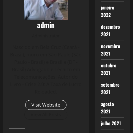
janeiro
2022
admin
dezembro
2021
Administrator
novembro
Nascido em Bela Cruz (Ceará -
2021
Brasil), moro em São Paulo (São
Paulo - Brasil) e Brasília (DF -
outubro
Brasil) Advogado e Técnico em
2021
Telecomunicações. Autor do
Livro - Crise 2.0: A Taxa de Lucro
setembro
Reloaded.
2021
agosto
Visit Website
2021
View All Posts
julho 2021