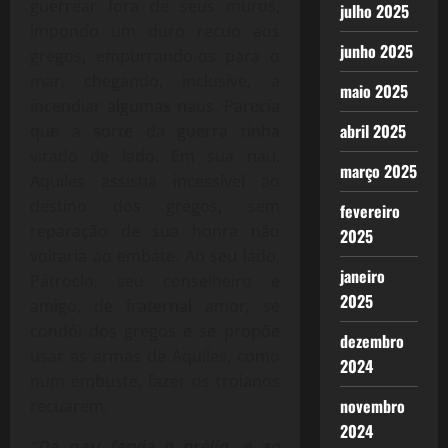
guerrear fora de seus muros,
julho 2025
impondo um duro recuo aos
junho 2025
gregos, empurrando-os para o
mar, chegando, inclusive, a
maio 2025
incendiar algumas naus. Parecia
abril 2025
que a sorte da guerra tinha
virado de lado. Em sua nau,
março 2025
Aquiles assistia incessível ao
destino dos gregos, sem
fevereiro
reparação de sua honra não
2025
voltaria ao embate. Ao seu lado,
janeiro
Pátroclo, seu conselheiro e
2025
amigo, de fraternal amor, se
condói dos gregos e se propõe
dezembro
usar as armas de Aquiles, como
2024
num embuste, fazer os troianos
novembro
recuarem.
2024
“Da nau fervia o prélio, e ao