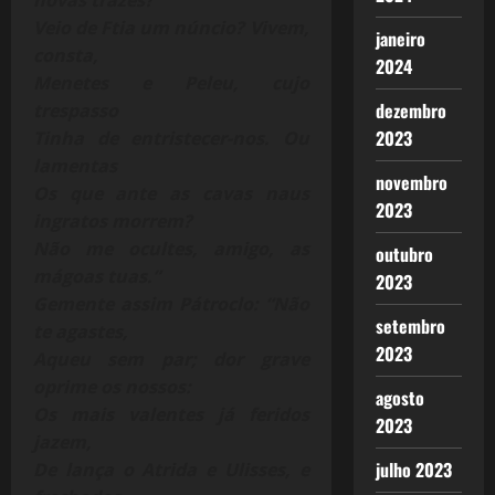
Veio de Ftia um núncio? Vivem,
janeiro
consta,
2024
Menetes e Peleu, cujo
dezembro
trespasso
2023
Tinha de entristecer-nos. Ou
lamentas
novembro
Os que ante as cavas naus
2023
ingratos morrem?
Não me ocultes, amigo, as
outubro
mágoas tuas.”
2023
Gemente assim Pátroclo: “Não
setembro
te agastes,
2023
Aqueu sem par; dor grave
oprime os nossos:
agosto
Os mais valentes já feridos
2023
jazem,
julho 2023
De lança o Atrida e Ulisses, e