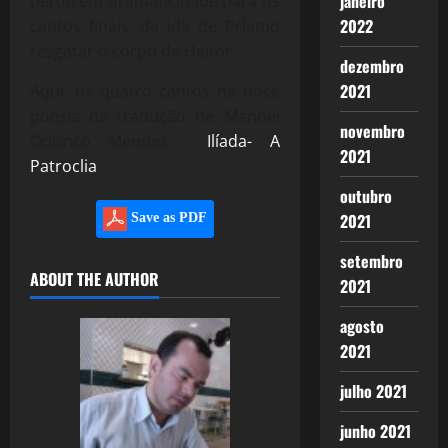
janeiro
perde em dramaticidade para os
2022
cantos finais, da ida de Príamo
resgatar o corpo de Heitor.
dezembro
2021
Aqui, os quatro cantos na doce
poesia da tradução de Manoel
novembro
Odorico Mendes:
Ilíada- A
2021
Patroclia
outubro
2021
Save as PDF
setembro
ABOUT THE AUTHOR
2021
agosto
2021
julho 2021
junho 2021