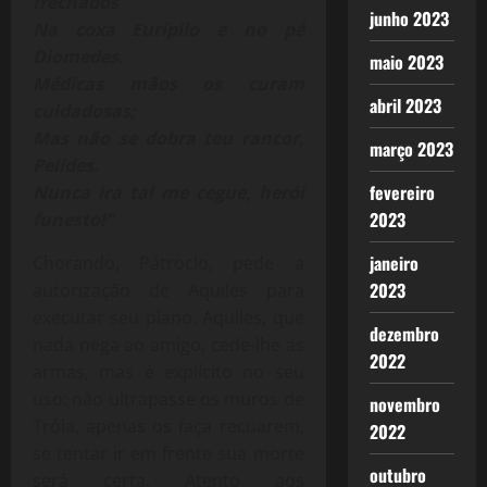
frechados
junho 2023
Na coxa Eurípilo e no pé
Diomedes.
maio 2023
Médicas mãos os curam
abril 2023
cuidadosas;
Mas não se dobra teu rancor,
março 2023
Pelides.
fevereiro
Nunca ira tal me cegue, herói
2023
funesto!”
janeiro
Chorando, Pátroclo, pede a
2023
autorização de Aquiles para
executar seu plano. Aquiles, que
dezembro
nada nega ao amigo, cede-lhe as
2022
armas, mas é explícito no seu
uso: não ultrapasse os muros de
novembro
Tróia, apenas os faça recuarem,
2022
se tentar ir em frente sua morte
outubro
será certa. Atento aos