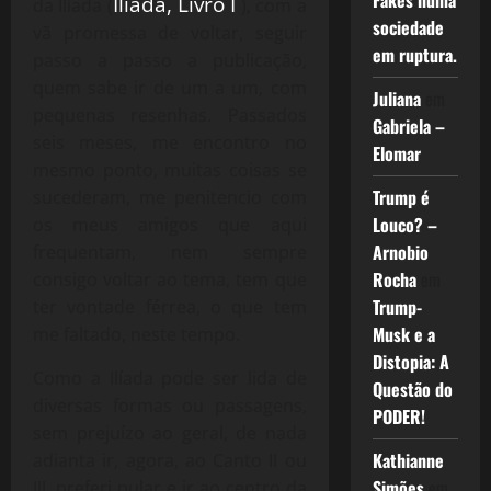
Fakes numa
Ilíada, Livro I
da Ilíada (
), com a
sociedade
vã promessa de voltar, seguir
em ruptura.
passo a passo a publicação,
quem sabe ir de um a um, com
Juliana
em
pequenas resenhas. Passados
Gabriela –
seis meses, me encontro no
Elomar
mesmo ponto, muitas coisas se
Trump é
sucederam, me penitencio com
Louco? –
os meus amigos que aqui
Arnobio
frequentam, nem sempre
Rocha
em
consigo voltar ao tema, tem que
Trump-
ter vontade férrea, o que tem
Musk e a
me faltado, neste tempo.
Distopia: A
Como a Ilíada pode ser lida de
Questão do
diversas formas ou passagens,
PODER!
sem prejuízo ao geral, de nada
Kathianne
adianta ir, agora, ao Canto II ou
Simões
em
III, preferi pular e ir ao centro da