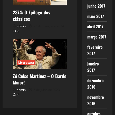
junho 2017
2374: O Epílogo dos
maio 2017
clássicos
abril 2017
admin
23 de março de 2024
0
março 2017
fevereiro
2017
Literatura
janeiro
2017
Zé Celso Martinez – O Bardo
dezembro
Maior!
2016
admin
6 de julho de 2023
0
novembro
2016
outubro