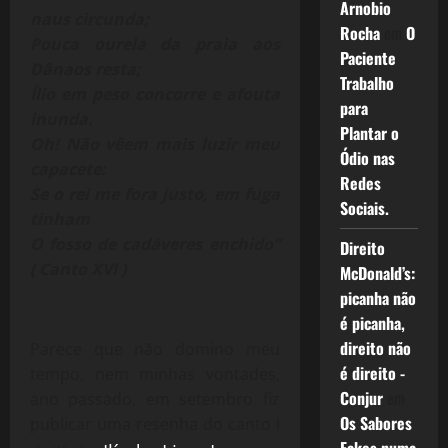
Arnobio
naus circunda;
Rocha
em
O
Pouca ourela da praia aos
Paciente
Dânaos resta;
Trabalho
Ílio em peso concorre e afouta
para
inunda.
Plantar o
Oh! Não vêem mais luzir meu
Ódio nas
capacete:
Redes
Se o rei me fora justo, em fuga
Sociais.
tinham
O fosso de cadáveres enchido”
Direito
( Canto XVI )
McDonald’s:
picanha não
é picanha,
direito não
Parece que não domino meu
é direito -
tempo, nem minhas vontades,
Conjur
em
ano passado, em setembro fiz
Os Sabores
publicar uma resenha do canto I