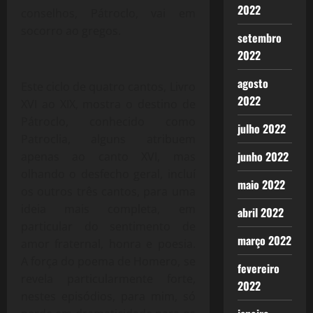
2022
conselhos, Pátroclo, vai em
socorro ao gregos.
setembro
2022
agosto
Este ciclo de quatro cantos, Livro
2022
XVI ao XIX, mostra o destino de
Pátroclo, conhecido como
julho 2022
Patroclia, alguns atribuem
junho 2022
apenas ao canto XVI, mas
olhando o desfecho geral, incluí
maio 2022
os outros três cantos, para uma
ideia mais completa, em
abril 2022
particular do sentimento de
março 2022
amor fraternal, honra e poesia.
A força do poema de Homero, se
fevereiro
revela particularmente forte,
2022
nestes episódios, para mim, só