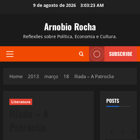
Skip
9 de agosto de 2026
3:03:24 AM
to
content
Arnobio Rocha
Reflexões sobre Política, Economia e Cultura.
SUBSCRIBE
Primary
Menu
Home
2013
março
18
Ilíada – A Patroclia
POSTS
Literatura
Ilíada – A
Patroclia
S
T
Q