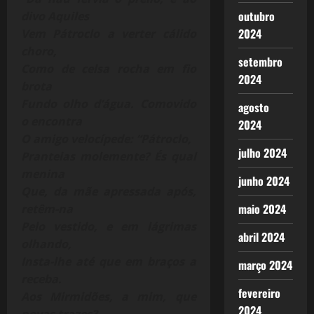
outubro
divo Aquiles
2024
Vem Pátroclo a verter cálido
choro,
setembro
Como de celsa rocha em fio
2024
brota
Fundo olho d’água. Comovido
agosto
o encontra
2024
O amigo velocípede: “Pátroclo,
julho 2024
Pranteias molemente? És qual
menina
junho 2024
Que, da mãe apressada após,
maio 2024
retêm-na
Pelo vestido, e em lágrimas
abril 2024
olhando,
Insta-lhe até que em braços a
março 2024
receba.
fevereiro
Aos Mirmidões, a mim, que
2024
novas trazes?