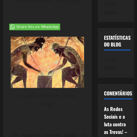
Aquiles e Pátroclo - Vaso Grego.
745.061
cliques
Share this on WhatsApp
ESTATÍSTICAS
DO BLOG
745.061
cliques
COMENTÁRIOS
Aquiles e Pátroclo – Vaso
Grego.
As Redes
Sociais e a
luta contra
as Trevas! –
“De Teucros nuvem basta as