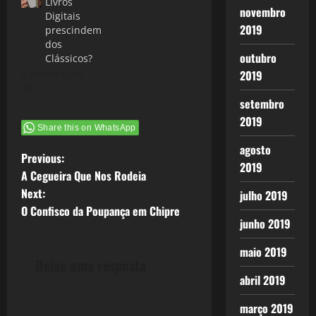
Livros
novembro
Digitais
2019
prescindem
dos
outubro
Clássicos?
6 de maio de
2019
2013
setembro
2019
Share this on WhatsApp
agosto
P
Previous:
2019
A Cegueira Que Nos Rodeia
o
Next:
julho 2019
O Confisco da Poupança em Chipre
s
junho 2019
t
maio 2019
Deixe uma resposta
n
abril 2019
a
março 2019