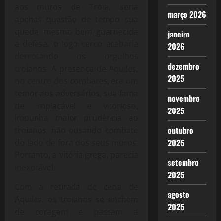
aos muros de Tróia, seria
março 2026
apenas questão de tempo sua
queda, mesmo bem guarnecida
janeiro
a defesa, o logo cerco acabaria
2026
derrotando os orgulhos
dezembro
troianos. A presença de Aquiles,
2025
no centro dos combates, era um
temor aos adversários, sua fama
novembro
de implacável e vitorioso,
2025
impunha maior prudência ao
outubro
troianos, não ousando combate
2025
do lado de fora dos seus muros.
Portanto, a vitória grega, parecia
setembro
inexorável.
2025
Com a retirada de cena de
agosto
Aquiles, os troianos se enchem
2025
de coragem e passam a