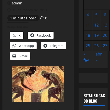
admin
18 de março de 2013
4
5
6
4 minutes read
0
11
12
13
Compartilhe isso:
18
19
20
X
Facebook
25
26
27
WhatsApp
Telegram
«
abr
E-mail
fev
»
ESTATÍSTICAS
DO BLOG