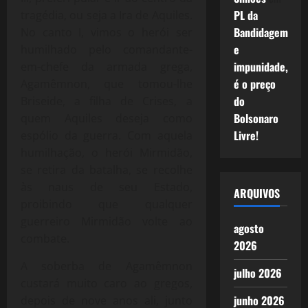
PL da
tragédia, ou seja a Ira de Aquiles.
Bandidagem
No canto I, vimos o herói ser
e
humilhado pelo comandante-
impunidade,
em-chefe da armada grega,
é o preço
Agamêmnon, que tomou-lhe
do
Briseide, a filha de Crises, a
Bolsonaro
quem Aquiles deseja como
Livre!
espólio da guerra. Com aquela
humilhação, o herói Mirmidão,
se retira da batalha, se recolhe
às naus de seu Estado,
ARQUIVOS
proibindo que qualquer
guerreiro Mirmidão volte ao
agosto
combate.
2026
A soberba de Agamêmnon
julho 2026
custará muito caro ao gregos,
junho 2026
depois de nove anos ali, junto