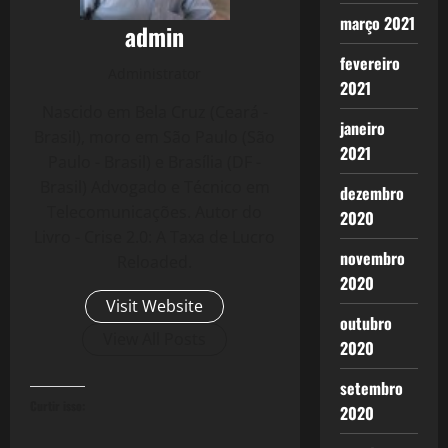
março 2021
admin
fevereiro
Administrator
2021
Nascido em Bela Cruz (Ceará -
janeiro
Brasil), moro em São Paulo (São
2021
Paulo - Brasil) e Brasília (DF -
Brasil) Advogado e Técnico em
dezembro
Telecomunicações. Autor do
2020
Livro - Crise 2.0: A Taxa de Lucro
novembro
Reloaded.
2020
Visit Website
outubro
View All Posts
2020
setembro
Curtir isso:
2020