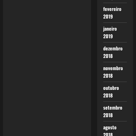
v
fevereiro
2019
i
janeiro
g
2019
a
dezembro
2018
t
novembro
i
2018
o
outubro
2018
n
setembro
2018
agosto
2018